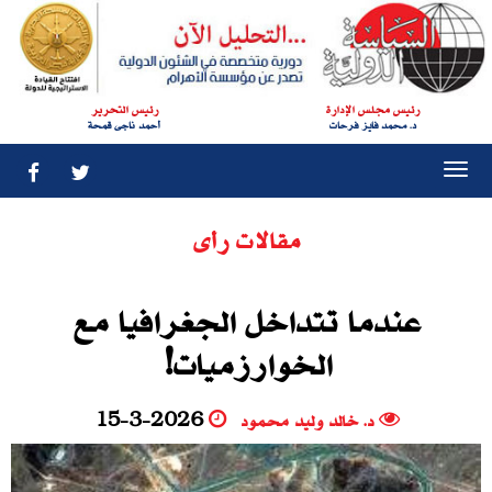
رئيس مجلس الإدارة
رئيس التحرير
د. محمد فايز فرحات
أحمد ناجى قمحة
Togg
navi
مقالات رأى
عندما تتداخل الجغرافيا مع
الخوارزميات!
د. خالد وليد محمود
15-3-2026