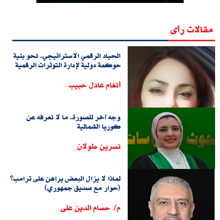
مقالات رأى
الحياد الرقمي الاستراتيجي.. نحو بنية
حوكمة دولية لإدارة التوترات الرقمية
أنغام عادل حبيب
وجه آخر للصورة.. ما لا نعرفه عن
كوريا الشمالية
نسرين طولان
لماذا لا يزال البعض يراهن على ترامب؟
(حوار مع صديق جمهوري)
م/ حسام الدين على