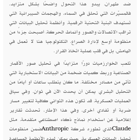
ضد طهران، يبدو هذا التحول واضحًا بشكل متزايد.
فالمسيّرات التي تحلق في السماء، والهجمات السيبرانية التي
تستهدف البنية التحتية الرقمية، وأنظمة تحليل البيانات التي
تراقب الاتصالات والصور وأنماط الحركة، أصبحت جزءًا من
منظومة أوسع لإدارة الصراع. التكنولوجيا هنا لا تعمل في
الهامش، بل في قلب عملية اتخاذ القرار.
تلعب الخوارزميات دورًا متزايدًا في تحليل صور الأقمار
الصناعية وربط كميات ضخمة من البيانات الاستخبارية التي
تأتي من مصادر مختلفة. ما كان يتطلب ساعات أو أيامًا من
التحليل البشري يمكن أن يحدث الآن في ثوانٍ. وفي سياق
العمليات العسكرية، قد تكون هذه الثواني كافية لتغيير مسار
ضربة أو تفادي أخرى. وفي هذا الإطار، تحدثت تقارير
إعلامية عن استخدام نماذج ذكاء اصطناعي متقدمة، مثل
الذي تطوره شركة
ضمن منظومات
Anthropic
Claude
تحليل البيانات العسكرية، حيث يمكن لهذه الأنظمة المساعدة