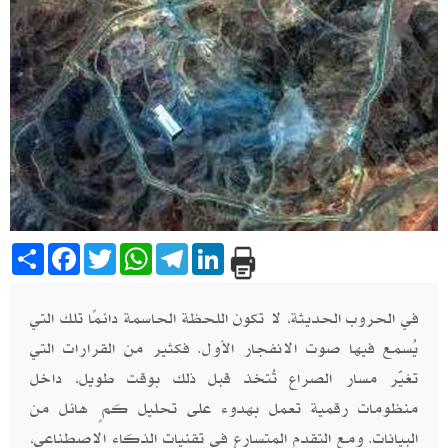
Share
Facebook
Twitter
WhatsApp
Telegram
LinkedIn
في الحروب الحديثة، لا تكون اللحظة الحاسمة دائمًا تلك التي
يُسمع فيها صوت الانفجار الأول. فكثير من القرارات التي
تغيّر مسار الصراع تُتخذ قبل ذلك بوقت طويل، داخل
منظومات رقمية تعمل بهدوء على تحليل كمٍ هائل من
البيانات. ومع التقدم المتسارع في تقنيات الذكاء الاصطناعي،