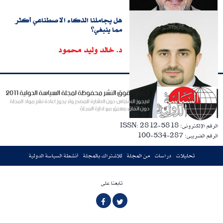
هل يجاملنا الذكاء الاصطناعي أكثر
مما ينبغي؟
د. خالد وليد محمود
الرقم الإلكترونى: ISSN: 2812-5818
الرقم الضريبى: 287-534-100
تحليلات
دراسات
من المجلة
للاشتراك بالمجلة
أنشطة السياسة الدولية
تابعنا على