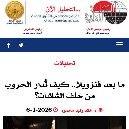
رئيس مجلس الإدارة
رئيس التحرير
د. محمد فايز فرحات
أحمد ناجى قمحة
Togg
navi
تحليلات
ما بعد فنزويلا.. كيف تُدار الحروب
من خلف الشاشات؟
د. خالد وليد محمود
6-1-2026