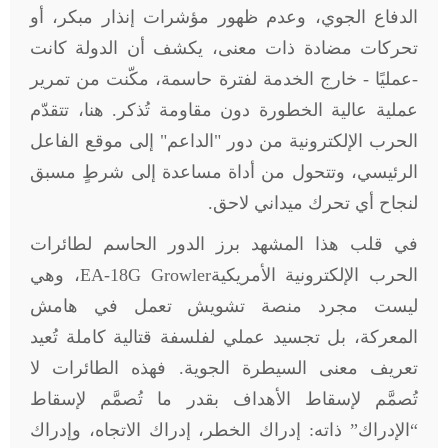
الدفاع الجوي، وعدم ظهور مؤشرات إنذار مبكر، أو
تحركات مضادة ذات معنى، يكشف أن الدولة كانت
-عمليًا - خارج الخدمة لفترة حاسمة، مكّنت من تمرير
عملية عالية الخطورة دون مقاومة تُذكر. هنا، تتقدّم
الحرب الإلكترونية من دور "الداعم" إلى موقع الفاعل
الرئيسي، وتتحول من أداة مساعدة إلى شرطٍ مسبق
لنجاح أي تحرك ميداني لاحق
.
في قلب هذا المشهد برز الدور الحاسم لطائرات
الحرب الإلكترونية الأمريكية
EA-18G Growler
، وهي
ليست مجرد منصة تشويش تعمل في هامش
المعركة، بل تجسيد عملي لفلسفة قتالية كاملة تُعيد
تعريف معنى السيطرة الجوية. فهذه الطائرات لا
تُصمَّم لإسقاط الأهداف بقدر ما تُصمَّم لإسقاط
“الإدراك” ذاته: إدراك الخطر، إدراك الاتجاه، وإدراك