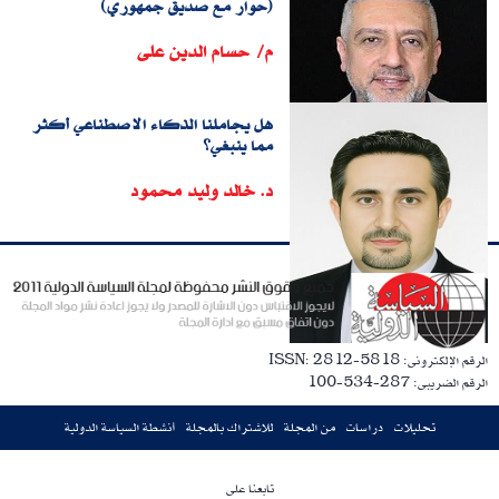
(حوار مع صديق جمهوري)
م/ حسام الدين على
هل يجاملنا الذكاء الاصطناعي أكثر
مما ينبغي؟
د. خالد وليد محمود
الرقم الإلكترونى: ISSN: 2812-5818
الرقم الضريبى: 287-534-100
تحليلات
دراسات
من المجلة
للاشتراك بالمجلة
أنشطة السياسة الدولية
تابعنا على