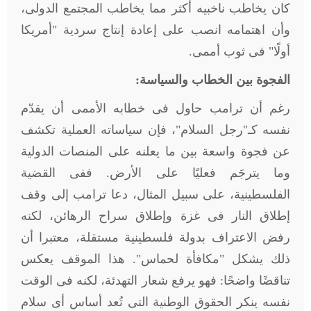
كان يخاطب ناخبيه أكثر مما يخاطب المجتمع الدولى،
وأن اهتمامه انصب على إعادة إنتاج سردية "أمريكا
أولًا" فى ثوب أممى.
الفجوة بين الخطاب والسياسة:
رغم أن ترامب حاول فى خطابه الأممى أن يقدّم
نفسه كـ"رجل السلام"، فإن سياساته العملية تكشف
عن فجوة واسعة بين ما يعلنه على المنصات الدولية
وما يترجَم فعليًا على الأرض. ففى القضية
الفلسطينية، على سبيل المثال، دعا ترامب إلى وقف
إطلاق النار فى غزة وإطلاق سراح الرهائن، لكنه
رفض الاعتراف بدولة فلسطينية مستقلة، معتبرا أن
ذلك يشكل "مكافأة لحماس". هذا الموقف يعكس
تناقضًا واضحًا: فهو يرفع شعار التهدئة، لكنه فى الوقت
نفسه ينكر الحقوق الوطنية التى تُعد أساس أى سلام