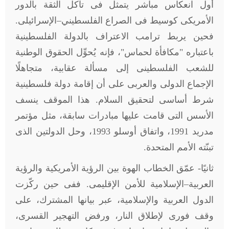
أول انعكاس مباشر يتمثل فى تآكل الثقة بالدور
الأمريكى كوسيط فى الصراع الفلسطيني–الإسرائيلى.
فحين يربط ترامب الاعتراف بالدولة الفلسطينية
باعتباره "مكافأة لحماس"، فإنه يُحوِّل الحقوق الوطنية
للشعب الفلسطينى إلى مسألة عقابية، متجاهلًا
الإجماع الدولى والعربى على أن إقامة دولة فلسطينية
شرط أساسى لتحقيق السلام. هذا الموقف ينسف
الأسس التى قامت عليها مبادرات سابقة، مثل مؤتمر
مدريد 1991، واتفاق أوسلو 1993، وحل الدولتين الذى
تبنّته الأمم المتحدة
.
ثانيًا- عمّق الخطاب الهوة بين الرؤية الأمريكية والرؤية
العربية–الإسلامية للأمن الإقليمى. ففى حين ركّزت
الدول العربية والإسلامية، عبر بيانها المشترك، على
وقف فورى لإطلاق النار، ورفض التهجير القسرى،