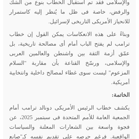
والإسلامى فقد تم استقبال الخطاب بنوع من الشك
والرفض، خاصة فى ظل ما يُنظر إليه كاستمرار
للانحياز الأمريكى التاريخى لإسرائيل
.
وبناءً على هذه الانعكاسات يمكن القول إن خطاب
ترامب لم يفتح الباب أمام أى مصالحة تاريخية، بل
عمّق أزمة الثقة بين واشنطن والعالمين العربى
والإسلامى، ورسّخ القناعة بأن مقاربة "السلام
المزعوم" ليست سوى غطاء لمصالح داخلية وانتخابية
أمريكية
.
الخاتمة:
يكشف خطاب الرئيس الأمريكى دونالد ترامب أمام
الجمعية العامة للأمم المتحدة فى سبتمبر 2025، عن
فجوة واسعة بين الشعارات المعلنة والسياسات
الواقعية. فرغم حرصه على تقديم نفسه كـ"صانع