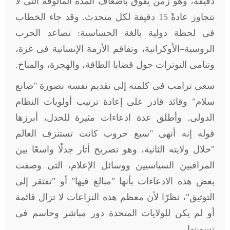
دقيقة، وهو زمن يفوق بأضعاف المدة المألوفة التى لا
تتجاوز عادةً 15 دقيقة لكل متحدث. وقد جاء الخطاب
فى لحظة دولية بالغة الحساسية: تصاعد الحرب
الروسية–الأوكرانية، وتفاقم الأزمة الإنسانية فى غزة،
وتنامى التوترات حول قضايا الطاقة، والهجرة، والمناخ
.
سعى ترامب فى كلمته إلى تقديم نفسه بصورة "صانع
سلام" وقائد قادر على إعادة ترتيب أولويات النظام
الدولى. وأطلق عدة ادعاءات مثيرة للجدل، أبرزها
قوله إنه أنهى
"
سبع حروب كانت تستنزف العالم
"خلال ولايته الثانية، وهو تصريح أثار جدلًا واسعًا بين
المراقبين السياسيين ووسائل الإعلام، التى وصفت
بعض هذه الادعاءات بأنها "مبالغ فيها" أو "تفتقر إلى
التوثيق"، نظرًا لأن معظم هذه النزاعات لا تزال قائمة
أو لم يكن للولايات المتحدة دور مباشر وحاسم فى
تسويتها
.