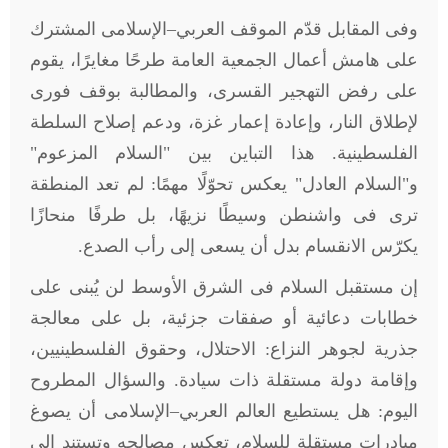
وفى المقابل قدّم الموقف العربي–الإسلامى المشترك
على هامش أعمال الجمعية العامة طرحًا مغايرًا، يقوم
على رفض التهجير القسرى، والمطالبة بوقف فورى
لإطلاق النار، وإعادة إعمار غزة، ودعم إصلاح السلطة
الفلسطينية. هذا التباين بين "السلام المزعوم"
و"السلام العادل" يعكس تحوّلًا مهمًا: لم تعد المنطقة
ترى فى واشنطن وسيطًا نزيهًا، بل طرفًا منحازًا
يكرّس الانقسام بدل أن يسعى إلى رأب الصدع
.
إن مستقبل السلام فى الشرق الأوسط لن يُبنى على
خطابات دعائية أو صفقات جزئية، بل على معالجة
جذرية لجوهر النزاع: الاحتلال، وحقوق الفلسطينيين،
وإقامة دولة مستقلة ذات سيادة. والسؤال المطروح
اليوم: هل يستطيع العالم العربي–الإسلامى أن يصوغ
مبادرات مستقلة للسلام، تعكس مصالحه وتستند إلى