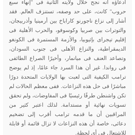
ادعاؤه أنه نجح خلال ولايته الثانية فى "إنهاء سبع
حروب" كانت، على حد وصفه، تستنزف العالم. فقد
أشار إلى نزاع ناجورنو كاراباخ بين أرمينيا وأذربيجان،
والتوترات بين صربيا وكوسوفو، والحرب الأهلية فى
إقليم تيجراى بإثيوبيا، والأزمة المستمرة فى الكونغو
الديمقراطية، والنزاع الأهلى فى جنوب السودان،
وتصاعد العنف فى ميانمار، وأخيرًا الصراع الطائفى
فى رواندا. غير أن هذا السرد جاء عامًا، إذ لم يوضح
ترامب الكيفية التى لعبت بها الولايات المتحدة دورًا
مباشرًا فى حل هذه النزاعات. ففى معظم الحالات لم
تكن واشنطن طرفًا رئيسيًا فى المفاوضات، ولم تحقق
تسويات نهائية أو مستدامة. لذلك اعتبر كثير من
المراقبين أن ما قدمه ترامب أقرب إلى تضخيم
دعائى، خاصة أن هذه النزاعات لا تزال قائمة أو قابلة
للاشتعال فى أى لحظة
.