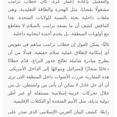
والتعجيل بإعادة إعمار غزة، كان خطاب ترامب
مشغولًا بقضايا، مثل الهجرة والطاقة التقليدية، وهى
ملفات داخلية بحتة بالنسبة للولايات المتحدة. هذا
التناقض كشف أن ما يصفه ترامب بالسلام لا يتقاطع
مع أولويات المنطقة، بل يخدم أجندة انتخابية داخلية
.
ثالثًا- يمكن القول إن خطاب ترامب ساهم فى تقويض
أى إمكانية لإطلاق عملية سلام حقيقية. فبدلًا من أن
يطرح مبادرة شاملة تعالج جذور النزاع، قدّم خطابًا
دعائيًا منحازًا لإسرائيل وموجّهًا إلى الداخل الأمريكى.
هذه المقاربة عززت الأصوات داخل المنطقة التى ترى
أن أى حل عادل لا يمكن أن يأتى من واشنطن، بل من
خلال تحركات عربية–إسلامية مستقلة أو عبر أطر
دولية بديلة، مثل الأمم المتحدة أو التكتلات الإقليمية
.
رابعًا- كشف البيان العربي–الإسلامى الذى صدر على