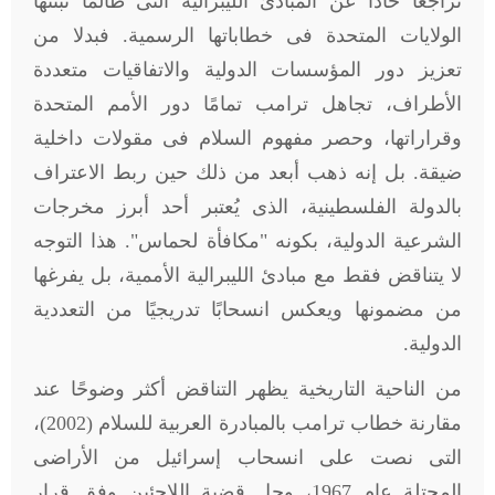
تراجعًا حادًا عن المبادئ الليبرالية التى طالما تبنّتها
الولايات المتحدة فى خطاباتها الرسمية. فبدلا من
تعزيز دور المؤسسات الدولية والاتفاقيات متعددة
الأطراف، تجاهل ترامب تمامًا دور الأمم المتحدة
وقراراتها، وحصر مفهوم السلام فى مقولات داخلية
ضيقة. بل إنه ذهب أبعد من ذلك حين ربط الاعتراف
بالدولة الفلسطينية، الذى يُعتبر أحد أبرز مخرجات
الشرعية الدولية، بكونه "مكافأة لحماس". هذا التوجه
لا يتناقض فقط مع مبادئ الليبرالية الأممية، بل يفرغها
من مضمونها ويعكس انسحابًا تدريجيًا من التعددية
الدولية
.
من الناحية التاريخية يظهر التناقض أكثر وضوحًا عند
مقارنة خطاب ترامب بالمبادرة العربية للسلام (2002)،
التى نصت على انسحاب إسرائيل من الأراضى
المحتلة عام 1967، وحل قضية اللاجئين وفق قرار