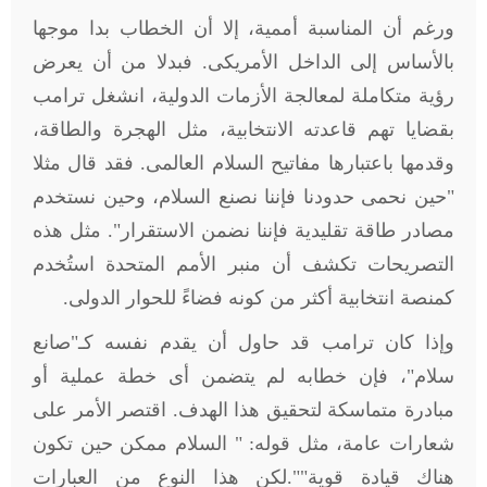
ورغم أن المناسبة أممية، إلا أن الخطاب بدا موجها
بالأساس إلى الداخل الأمريكى. فبدلا من أن يعرض
رؤية متكاملة لمعالجة الأزمات الدولية، انشغل ترامب
بقضايا تهم قاعدته الانتخابية، مثل الهجرة والطاقة،
وقدمها باعتبارها مفاتيح السلام العالمى. فقد قال مثلا
"حين نحمى حدودنا فإننا نصنع السلام، وحين نستخدم
مصادر طاقة تقليدية فإننا نضمن الاستقرار". مثل هذه
التصريحات تكشف أن منبر الأمم المتحدة استُخدم
كمنصة انتخابية أكثر من كونه فضاءً للحوار الدولى.
وإذا كان ترامب قد حاول أن يقدم نفسه كـ"صانع
سلام"، فإن خطابه لم يتضمن أى خطة عملية أو
مبادرة متماسكة لتحقيق هذا الهدف. اقتصر الأمر على
شعارات عامة، مثل قوله: " السلام ممكن حين تكون
هناك قيادة قوية
"
".لكن هذا النوع من العبارات