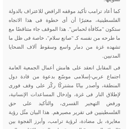
كما أعاد ترامب تأكيد موقفه الرافض للاعتراف بالدولة
الفلسطينية، معتبرًا أن أى خطوة فى هذا الاتجاه
ستكون
"
مكافأة لحماس". هذا الموقف جاء متناقضًا مع
ما طرحه من نفسه كـ "صانع سلام"، خاصة فى ظل ما
تشهده غزة من دمار واسع وسقوط آلاف الضحايا
المدنيين
.
فى المقابل انعقد على هامش أعمال الجمعية العامة
اجتماع عربي-إسلامى موسّع بدعوة من قادة دول
المنطقة، وأصدر بيانًا مشتركًا ركّز على وقف فورى
لإطلاق النار فى غزة، وإدخال المساعدات الإنسانية،
ورفض التهجير القسرى، والتأكيد على حق
الفلسطينيين فى تقرير مصيرهم. هذا البيان مثّل رؤية
مغايرة، بل مضادة، لرؤية ترامب، وأبرز الفجوة بين