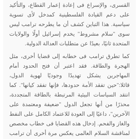
القسرى، والإسراع فى إعادة إعمار القطاع، والتأكيد
على دعم القيادة الفلسطينية كمدخل لأى تسوية
سياسية. هذا التباين كشف أن ما يطرحه ترامب ليس
سوى "سلام مشروط" يخدم إسرائيل أولًا والولايات
المتحدة ثانيًا، بعيدًا عن متطلبات العدالة الدولية
.
كما تطرق ترامب فى خطابه إلى قضايا أخرى، مثل
الهجرة والطاقة. فقد اعتبر أن فتح الحدود أمام
المهاجرين يشكل تهديدًا وجوديًا لهوية الدول،
قائلا:"حين تفقد الأمة حدودها، فإنها تفقد كيانها". كما
انتقد السياسات البيئية المرتبطة بالطاقة المتجددة،
محذرًا من أنها تجعل الدول "ضعيفة ومعتمدة على
الآخرين"، داعيًا إلى العودة للاعتماد الكامل على النفط
والغاز والفحم. إدخال هذه القضايا فى خطاب مخصص
لمناقشة السلام العالمى يعكس مرة أخرى أن ترامب