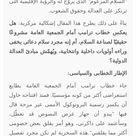
"السلام المزعوم" الذى يروّج له والرؤية الإقليمية التى
ترتكز على العدالة وحقوق الشعوب
.
بناءً على ذلك يطرح هذا المقال إشكالية مركزية:
هل
يعكس خطاب ترامب أمام الجمعية العامة مشروعًا
حقيقيًا لصناعة السلام، أم إنه مجرد سلام دعائى يخفى
وراءه أولويات داخلية وانتخابية، ويُهمّش مبادئ العدالة
الدولية؟
الإطار الخطابى والسياسى:
جاء خطاب ترامب أمام الجمعية العامة بطابع
استعراضى أكثر من كونه مؤسسيًا. فمنذ افتتاحه حاول
أن يكسر رسمية البروتوكول الأممى عبر مزحة قال
فيها "يبدو أن جهاز عرض النصوص قد تعطّل،
وسأعتمد على ذاكرتى، وهو أمر يقلق بعض خصومى
أكثر مما يقلقني".هذه السخرية لم تكن مجرد تفصيل