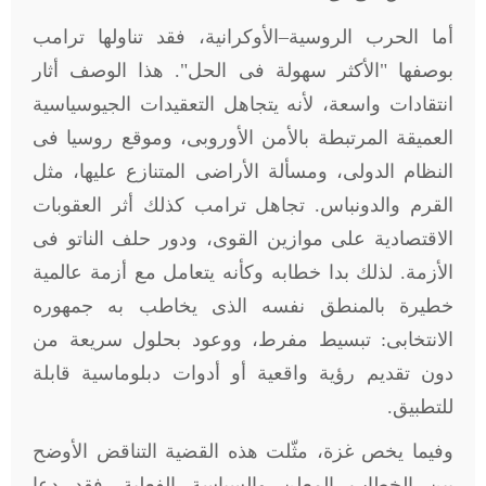
أما الحرب الروسية–الأوكرانية، فقد تناولها ترامب
بوصفها "الأكثر سهولة فى الحل". هذا الوصف أثار
انتقادات واسعة، لأنه يتجاهل التعقيدات الجيوسياسية
العميقة المرتبطة بالأمن الأوروبى، وموقع روسيا فى
النظام الدولى، ومسألة الأراضى المتنازع عليها، مثل
القرم والدونباس. تجاهل ترامب كذلك أثر العقوبات
الاقتصادية على موازين القوى، ودور حلف الناتو فى
الأزمة. لذلك بدا خطابه وكأنه يتعامل مع أزمة عالمية
خطيرة بالمنطق نفسه الذى يخاطب به جمهوره
الانتخابى: تبسيط مفرط، ووعود بحلول سريعة من
دون تقديم رؤية واقعية أو أدوات دبلوماسية قابلة
للتطبيق
.
وفيما يخص غزة، مثّلت هذه القضية التناقض الأوضح
بين الخطاب المعلن والسياسة الفعلية. فقد دعا