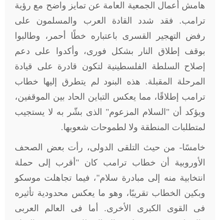
هامش أعمال الجمعية العامة عن تمايز واضح مع رؤية
ترامب. فقد شدد القادة العرب والمسلمون على
رفض التهجير القسرى باعتباره خطًا أحمر، وطالبوا
بوقف إطلاق النار بشكل فورى، وأكدوا على دعم
إصلاح السلطة الفلسطينية لتكون قادرة على قيادة
المرحلة المقبلة. هذه البنود لم يتطرق إليها خطاب
ترامب إطلاقًا، مما يعكس التباين الحاد بين الموقفين،
ويؤكد أن "السلام المزعوم" الذى بشّر به لا يستجيب
لمتطلبات المنطقة ولا لطموحات شعوبها
.
خامسًا- من حيث التلقى الدولى، رأت بعض الصحف
الأوروبية أن خطاب ترامب كان "أقرب إلى حملة
انتخابية منه إلى مبادرة سلام"، فيما تجاهلت موسكو
وبكين الخطاب تقريبًا، وهو ما يعكس محدودية تأثيره
فى القوى الكبرى الأخرى. أما فى العالم العربى