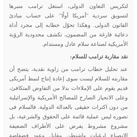
لتكريس التعاون الدولى، استغل ترامب منبرها
لتسويق سردية "أمريكا أولًا" على حساب مبادئ
القانون الدولى. وهكذا تحوّل خطابه إلى مجرد أداة
دعائية فارغة من المضمون، تكشف محدودية الرؤية
الأمريكية لصناعة سلام عادل ومستدام
.
نقد مقاربة ترامب للسلام:
عند تحليل خطاب ترامب من زاوية نقدية، يتضح أن
مقاربته للسلام ليست سوى إعادة إنتاج لنمط أمريكى
قديم يقوم على الإملاءات بدلا من التفاوض المتكافئ،
وعلى الانحياز الصارخ للمصالح الأمريكية والإسرائيلية
من دون اكتراث حقيقى بالعدالة الدولية. فالسلام فى
تصوره ليس عملية قائمة على الحقوق والشرعية، بل
مشروع مشروط يفرض على الأطراف الضعيفة
الانصياع لرغبات واشنطن مقابل وعود فضفاضة