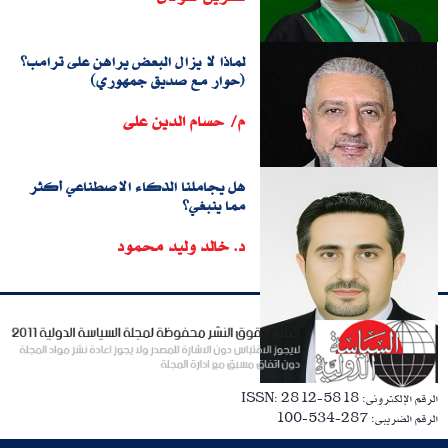
لماذا لا يزال البعض يراهن على ترامب؟
(حوار مع صديق جمهوري)
م/ حسام الدين على
هل يجاملنا الذكاء الاصطناعي أكثر
مما ينبغي؟
د. خالد وليد محمود
الرقم الإلكترونى: ISSN: 2812-5818
الرقم الضريبى: 287-534-100