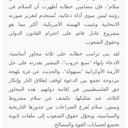
سلام"، فإن مضامين خطابه أظهرت أن السلام فى
رؤيته ليس سوى أداة دعائية، تُستخدم لتعزيز صورته
الانتخابية وتثبيت الهيمنة الأمريكية، أكثر مما هو
مشروع عادل قائم على احترام القانون الدولى
وحقوق الشعوب
.
لقد بنى ترامب خطابه على ثلاثة محاور أساسية:
الادعاء بإنهاء "سبع حروب"، التبشير بقدرته على حل
الأزمة الأوكرانية "بسهولة"، والحديث عن غزة بلهجة
مزدوجة تجمع بين الدعوة لوقف إطلاق النار وإنكار
حق الفلسطينيين فى إقامة دولتهم. هذه المحاور
الثلاثة، عند تفكيكها، تكشف عن سلام مشروط
ومبتور: سلام يُفرغ الصراعات من جذورها التاريخية
والسياسية، ويحوّل حقوق الشعوب إلى ملفات ثانوية
تخضع لحسابات القوة والمصالح
.