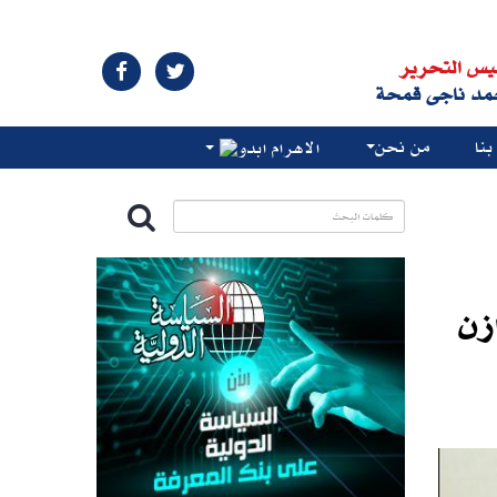
يس التحرير
مد ناجى قمحة
نا
من نحن
الاهرام ابدو
زن