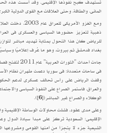
تستهدف كبح نفوذها الإقليمى. وقد أسست هذه الحرب 
المائى، والطاقة، وحتى العلاقات مع القوى الدولية الكبر
ومع الغزو الأمري
ذهبية لتعزيز حضورها السياسى والعسكرى فى العرا
للرياض كان هذا التحول بمثابة تهديد مباشر لتوازن
بغداد فدمشق ثم بيروت، وهو ما عُرف إعلاميًا وسياسيًا 
جاءت أحداث "الث
فى ساحات متعددة: فى سوريا دعمت طهران نظام الأسد س
وقفت الرياض على رأس تحالف عسكرى لدعم الحكومة 
والعراق، فاستمر الصراع على النفوذ السياسى والاجتماع
الوكلاء والصراع غير المباشر(
).
[6]
وعلى مدى عقود، فشلت محاولات الوساطة الإقليمية وا
الإقليمى: السعودية تركز على مبدأ سيادة الدول وعد
الشيعية جزء لا يتجزأ من أمنها القومى ومشروعها الث