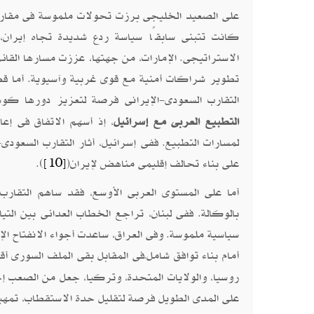
على الصعيد الخليجى برزت تحولات ملموسة فى مقاربة ا
كانت تتبنى سابقًا سياسة ردع شديدة تجاه إيران،
الاستراتيجى. الإمارات، من جهتها، عززت مسارها القائ
تطوير شراكات أمنية مع قوى غربية وآسيوية. أما قط
التقارب السعودى-الإيرانى فرصة لتعزيز دورها كو
التطبيع العربى مع إسرائيل
، إذ أسهم الاتفاق فى إعا
لمسارات التطبيع. ففى إسرائيل، أثار التقارب السعود
على بناء تحالف إقليمى مناهض لإيران(
).
[10]
أما على المستوى العربى الأوسع، فقد ساهم التقا
بالوكالة. ففى لبنان، تراجع الخطاب العدائى بين التيا
سياسية ملموسة. وفى العراق، ساعدت أجواء الانفتاح الإ
أمام بناء توافق شامل
فى المقابل بقى الملف السورى أقل
.
روسيا، والولايات المتحدة، وتركيا، جعل من الصعب إ
على المدى الطويل فرصة لتقليل حدة الاستقطاب، تمهيد