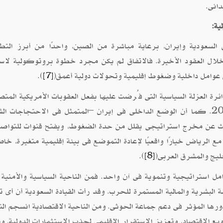
دانى.
ية:
لاتفاق الذى أُعلن عنه فى مارس 2023 بين السعودية وإيران، برعاية مباشرة من الصين، واحدًا من أبرز ا
 خلال العقود الأخيرة. فالاتفاق لم يكن مجرد خطوة بروتوكولية لاست
ن عوامل داخلية وضغوط إقليمية وتحولات دولية أعمق(
).
[7]
ة العزلة السياسية التى فُرضت عليها بفعل العقوبات الأمريكية المتص
بعد الانسحاب الأمريكى من الاتفاق النووى عام 2018. كما أن الوضع الداخلى فى إيران –المتمثل فى الاحتجاجات
البحث عن مخرج استراتيجى يقلل من حدة الضغوط، ويفتح قنوات للتواص
 مع الرياض خيارًا واقعيًا لإعادة التموضع فى بيئة إقليمية متغيرة، خا
خليج والمشرق العربى(
).
[8]
امل استراتيجية وتنموية فى آن واحد. فمن الناحية السياسية والأمنية
 البشرية والمالية المستمرة للحرب. وقد رأت القيادة السعودية أن أى ت
ورها المؤثر فى دعم جماعة الحوثى. ومن الناحية الاقتصادية انسجم الت
يع الاقتصاد، وتعزيز الاستقرار الإقليمى لجذب الاستثمارات الدولية، وت