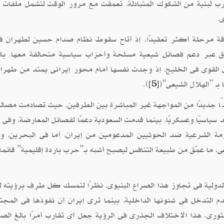
لبنية من الشكوك المتبادلة، تعمقت مع مرور الوقت لتشمل ملفات ا
ى
.
كى للعراق عام 2003، دخلت العلاقة مرحلة أكثر تعقيدًا، إذ أتاح سقوط نظام صدام حسين لطهرا
ق عبر دعم فصائل شيعية مسلحة وأحزاب سياسية متحالفة معها. بال
 القوى فى الخليج، إذ وجدت نفسها أمام محور إيرانى يمتد من طهران
بـ "الهلال الشيعى"(
).
[5]
ورات العربية" عام 2011 لتفتح فصلًا جديدًا من المواجهة غير المباشرة بين الطرفين، حيث تصادمت مص
ياسيًا وعسكريًا، بينما قدمت السعودية دعمًا لفصائل المعارضة، وفى ا
الشرعية ضد الحوثيين المدعومين من إيران، أما فى البحرين، ولب
ى، ما عمّق من طبيعة التنافس ليصبح أشبه بـ"حرب باردة إقليمية" قائمة
لدولية فى تجاوز هذا الصراع البنيوى، نظرًا لتمسك كل طرف برؤيته ل
م التدخل فى شئونها الداخلية، بينما ترى إيران أن نفوذها فى المجت
ورى. هذا الاختلاف الجذرى فى الرؤية جعل أى تقارب أمرًا بالغ الصع