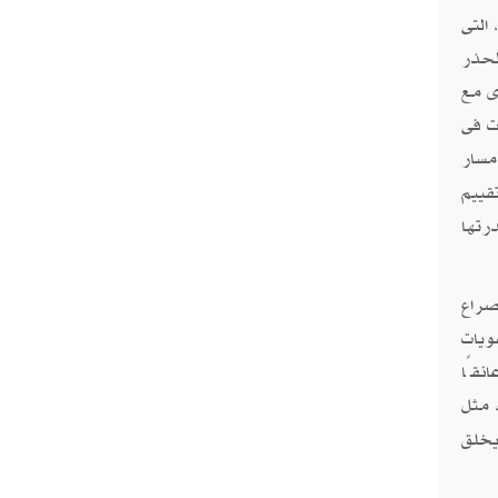
التى
لحذر
ى مع
ت فى
مسار
قييم
رتها
صراع
ويات
ئقًا
 مثل
يخلق