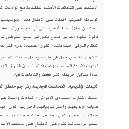
الاعتماد على التحالفات الأمنية التقليدية مع الولايات 
الوساطة الصينية أضفت على الاتفاق بعدًا جيوسياسيًا 
سعت من خلال هذا التحرك إلى ترسيخ صورتها كقوة ع
دائرة النفوذ الغربى. نجاح بكين فى جمع الطرفين لم
النظام الدولى، حيث تتقدم القوى الصاعدة لملء الفراغ
الأهم أن الاتفاق حمل فى طياته رسائل متعددة المستوي
توفرت الإرادة السياسية، ودولية: تؤكد أن الشرق الأوس
إعادة تشكيل خريطة الشراكات والتحالفات فيه
.
التبعات الإقليمية.. التحالفات الجديدة وتراجع منطق ال
أحدث التقارب السعودى-الإيرانى ارتدادات واسعة على 
صياغة أولوياتهم واستراتيجياتهم الخارجية. فمن جه
متنافرين: محور عربى خليجى مدعوم من الغرب، ومحور
أكثر براجماتية تقوم على الانفتاح على مختلف الأطراف