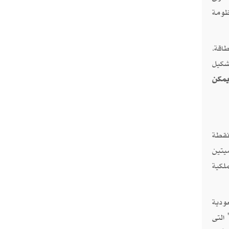
ظومة
اقة،
شكيل
يمكن
بمثابة نقطة
يتين
لكية
فت السعودية
التى