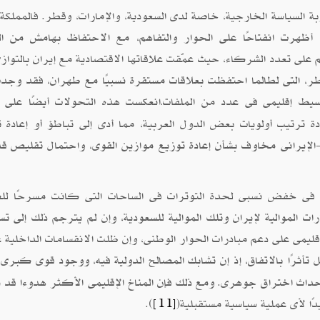
لسياسة الخارجية، خاصة لدى السعودية، والإمارات، وقطر. فالمملكة، 
 أظهرت انفتاحًا على الحوار والتفاهم، مع الاحتفاظ بهامش من ا
م على تعدد الشركاء، حيث عمّقت علاقاتها الاقتصادية مع إيران بالتواز
ر، التى لطالما احتفظت بعلاقات مستقرة نسبيًا مع طهران، فقد وجد
سيط إقليمى فى عدد من الملفات
انعكست هذه التحولات أيضًا على 
.
دة ترتيب أولويات بعض الدول العربية، مما أدى إلى تباطؤ أو إعادة ت
ى-الإيرانى مخاوف بشأن إعادة توزيع موازين القوى، واحتمال تقليص قد
رب فى خفض نسبى لحدة التوترات فى الساحات التى كانت مسرحًا لل
رات الموالية لإيران وتلك الموالية للسعودية، وإن لم يترجم ذلك إلى تس
قليمى على دعم مبادرات الحوار الوطنى، وإن ظلت الانقسامات الداخلية عا
 تأثرًا بالاتفاق، إذ إن تشابك المصالح الدولية فيه، ووجود قوى كبرى،
حداث اختراق جوهرى. ومع ذلك فإن المناخ الإقليمى الأكثر هدوءا قد 
ًا لأى عملية سياسية مستقبلية(
).
[11]