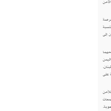
لأمن
ن فرصة
نسبة
 إلى
الحهما
ليمن
نان،
 على
لأمن
معات
وبة،