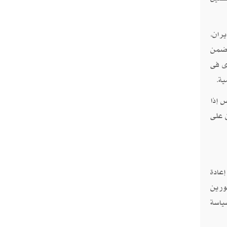
ران،
 ضمن
ى فى
ية
.
 إذا
 على
عادة
ورين
ياسة