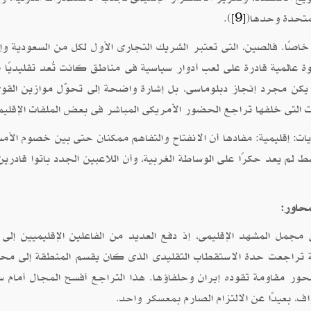
المتحدة وحدها(
).
[9]
خاصًا. فالصين، التى تعتبر الشريك التجارى الأول لكل من السعودية وإي
المية قادرة على لعب أدوار سياسية فى مناطق كانت تُعد تقليديًا
 يكن مجرد إنجاز دبلوماسى، بل إشارة واضحة إلى تحوّل موازين القو
ات التى خلفها تراجع الحضور الأمريكى المباشر فى بعض الملفات الإقليم
ات: إقليمية: مفادها أن الانفتاح والتفاهم ممكنان حتى بين خصوم الأمس
ط لم يعد حكرًا على الوساطة الغربية، وأن اللاعبين الجدد باتوا قادرين
محاور:
مجمل المشهد الإقليمى، إذ دفع العديد من الفاعلين الإقليميين إلى إ
ة تراجعت حدة الاستقطاب التقليدى الذى كان يقسم المنطقة إلى مح
 مقاومة تقوده إيران وحلفاؤها. هذا التراجع أفسح المجال أمام س
، بعيدًا عن الالتزام الصارم بمعسكر واحد
.