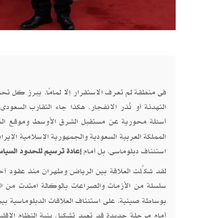
فى منطقة لم تعرف الاستقرار إلا لمامًا، يبرز كل ت
التهدئة أو نُذر الانفجار. هكذا جاء التقارب السعود
أسئلة محورية عن مستقبل الشرق الأوسط وموقع الخلي
المملكة العربية السعودية والجمهورية الإسلامية الإي
استئناف دبلوماسى، بل أمام
إعادة ترسيم للحدود السياسي
لقد شكّلت العلاقة بين الرياض وطهران منذ عقود أح
سلسلة من الأزمات والصراعات بالوكالة امتدت من ال
بوساطة صينية، على استئناف العلاقات الدبلوماسية بين 
أمام مرحلة جديدة قد تعيد تشكيل بنية النظام الإقلي