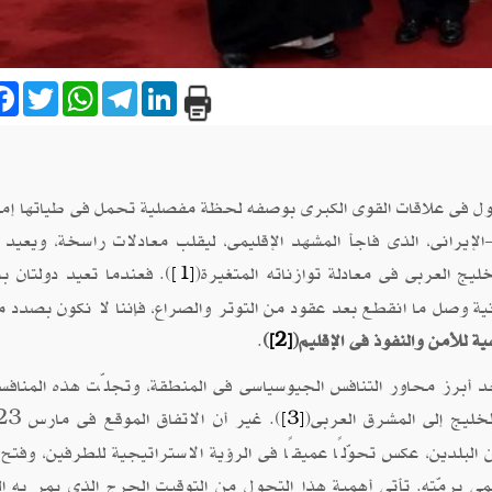
are
Facebook
Twitter
WhatsApp
Telegram
LinkedIn
حول فى علاقات القوى الكبرى بوصفه لحظة مفصلية تحمل فى طياتها إمك
ى-الإيرانى، الذى فاجأ المشهد الإقليمى، ليقلب معادلات راسخة، ويعيد
ج العربى فى معادلة توازناته المتغيرة(
). فعندما تعيد دولتان 
[1]
رانية وصل ما انقطع بعد عقود من التوتر والصراع، فإننا لا نكون بصدد 
ة للأمن والنفوذ فى الإقليم(
)
.
[2]
د أبرز محاور التنافس الجيوسياسى فى المنطقة، وتجلّت هذه المنافس
خليج إلى المشرق العربى(
[3]
البلدين، عكس تحوّلًا عميقًا فى الرؤية الاستراتيجية للطرفين، وفتح ا
مى برمّته. تأتى أهمية هذا التحول من التوقيت الحرج الذى يمر به ا