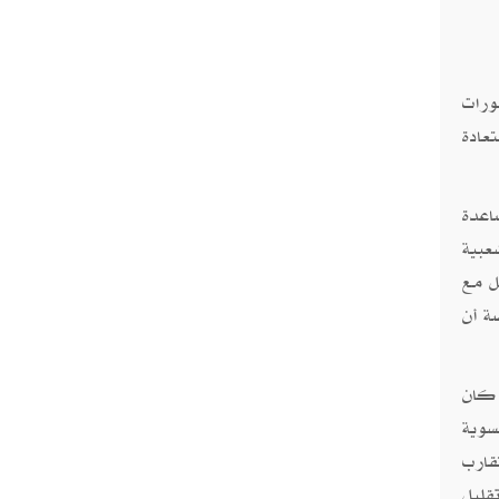
لتطورات
عادة
اعدة
 الشعبية
ل مع
صة أن
 كان
سوية
قارب
قليل