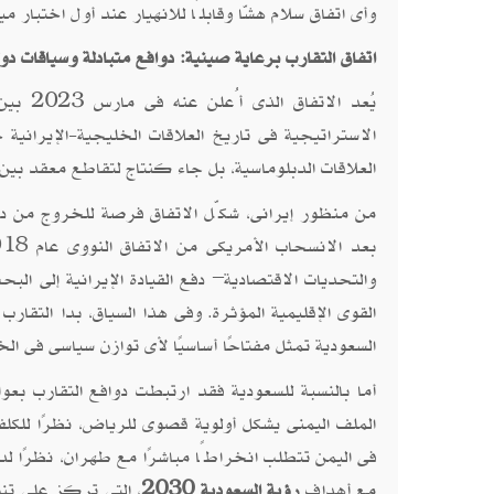
وأى اتفاق سلام هشًّا وقابلًا للانهيار عند أول اختبار مي
اتفاق التقارب برعاية صينية: دوافع متبادلة وسياقات دول
يُعد ا
الاستراتيجية فى تاريخ العلاقات الخليجية-الإيرانية
العلاقات الدبلوماسية، بل جاء كنتاج لتقاطع معقد بي
من منظور إيرانى، شكّل الاتفاق فرصة للخروج من دائر
والتحديات الاقتصادية– دفع القيادة الإيرانية إلى 
القوى الإقليمية المؤثرة. وفى هذا السياق، بدا التقارب
السعودية تمثل مفتاحًا أساسيًا لأى توازن سياسى فى ال
أما بالنسبة للسعودية فقد ارتبطت دوافع التقارب بعو
الملف اليمنى يشكل أولوية قصوى للرياض، نظرًا للكلفة
فى اليمن تتطلب انخراطًا مباشرًا مع طهران، نظرًا لد
مع أهداف
رؤية السعودية 2030
، التى تركز على تنو