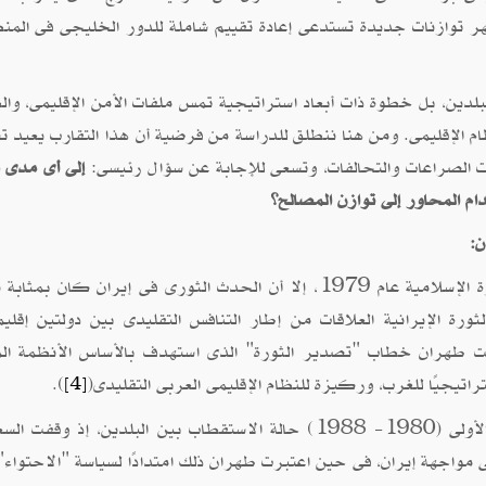
ر توازنات جديدة تستدعى إعادة تقييم شاملة للدور الخليجى فى المن
بلدين، بل خطوة ذات أبعاد استراتيجية تمس ملفات الأمن الإقليمى، والط
ام الإقليمى. ومن هنا ننطلق للدراسة من فرضية أن هذا التقارب يعيد ت
ت الصراعات والتحالفات، وتسعى للإجابة عن سؤال رئيسى:
إلى أى مدى 
ام المحاور إلى توازن المصالح؟
ن
:
تعود جذور التوتر السعودى-الإيرانى إلى ما قبل الثورة الإسلامية عام 1979، إلا أن الحدث الثورى فى إيران كان 
رة الإيرانية العلاقات من إطار التنافس التقليدى بين دولتين إقليم
نت طهران خطاب "تصدير الثورة" الذى استهدف بالأساس الأنظمة الم
راتيجيًا للغرب، وركيزة للنظام الإقليمى العربى التقليدى(
).
[4]
خلال ثمانينيات القرن الماضى، عززت حرب الخليج الأولى (1980- 1988) حالة الاستقطاب بين البلدين، إذ وق
ى مواجهة إيران، فى حين اعتبرت طهران ذلك امتدادًا لسياسة "الاحتواء" 