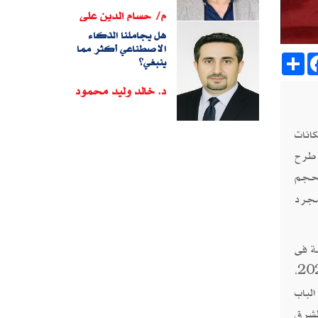
م/ حسام الدين على
هل يجاملنا الذكاء
الاصطناعي أكثر مما
Sh
ينبغي؟
د. خالد وليد محمود
انات
 طرح
بحجم
مجرد
ة فى
). غير أن الاتفاق الموقع فى مارس 2023،
لباب
لشرق