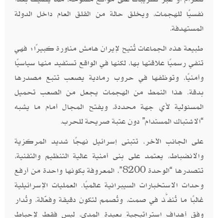
نفسيًا للهجمات، ويخلق حالة من القلق العام داخل الدولة
المستهدفة
.
طبيعة هذه الجماعات تُتيح لإيران هامش مناورة كبيرًا؛ فهي
تنفي رسميًا علاقتها بها، لكنها في الواقع تستفيد منها سياسيًا
وأمنيًا، وتوظفها في حروب رمادية يصعب تتبع مصدرها
بدقة. هذا النمط من الهجمات يجعل من الصعب تحميل
المسئولية لأي جهة محددة، ويفتح المجال أمام ما يشبه
“الاشتباك المستدام” دون عتبة صريحة للحرب
.
على الجانب الآخر، تتبنى إسرائيل نهجًا شديد المركزية
والانضباط، يعتمد على بنى أمنية عالية التنظيم والتقنية،
تتصدرها “الوحدة 8200”، المعروفة بكونها واحدة من أرفع
وحدات الاستخبارات السيبرانية عالميًا. العمليات الإسرائيلية
غالبًا ما تُنفَّذ في صمت، وتُصمم لتكون دقيقة وفعّالة، وتُدار
وفق أهداف استراتيجية بعيدة المدى، ليس فقط لإحباط