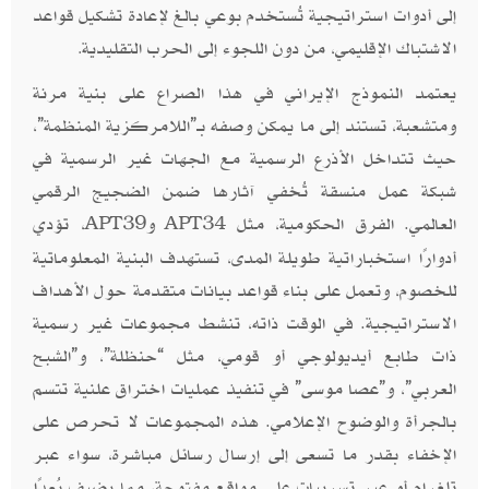
إلى أدوات استراتيجية تُستخدم بوعي بالغ لإعادة تشكيل قواعد
الاشتباك الإقليمي، من دون اللجوء إلى الحرب التقليدية
.
يعتمد النموذج الإيراني في هذا الصراع على بنية مرنة
ومتشعبة، تستند إلى ما يمكن وصفه بـ”اللامركزية المنظمة”،
حيث تتداخل الأذرع الرسمية مع الجهات غير الرسمية في
شبكة عمل منسقة تُخفي آثارها ضمن الضجيج الرقمي
العالمي. الفرق الحكومية، مثل
و
، تؤدي
APT39
APT34
أدوارًا استخباراتية طويلة المدى، تستهدف البنية المعلوماتية
للخصوم، وتعمل على بناء قواعد بيانات متقدمة حول الأهداف
الاستراتيجية. في الوقت ذاته، تنشط مجموعات غير رسمية
ذات طابع أيديولوجي أو قومي، مثل “حنظلة”، و”الشبح
العربي”، و”عصا موسى” في تنفيذ عمليات اختراق علنية تتسم
بالجرأة والوضوح الإعلامي. هذه المجموعات لا تحرص على
الإخفاء بقدر ما تسعى إلى إرسال رسائل مباشرة، سواء عبر
تلغرام أو عبر تسريبات على مواقع مفتوحة، مما يضيف بُعدًا