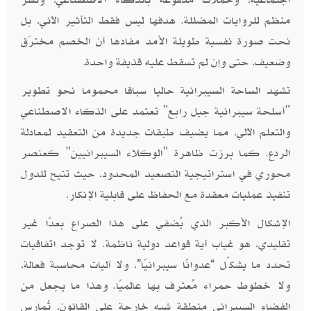
منظم للروايات المضللة. هدفها ليس فقط التأثير الآني، بل
نحت صورة نفسية طويلة الأمد مفادها أن الخصم مخترَق
وضعيف، حتى وإن لم تسقط عليه قذيفة واحدة
.
تشهد الساحة السيبرانية حاليا سباقا محموما نحو تطوير
"أسلحة سيبرانية جيل رابع" تعتمد على الذكاء الاصطناعي
والتعلم الآلي، مما يضيف طبقات جديدة من التعقيد لمعادلة
الردع. كما برزت ظاهرة "الوكلاء السيبرانيين" كعنصر
محوري في استراتيجية التصعيد المحدود، حيث تتيح للدول
تنفيذ عمليات معقدة مع الحفاظ على قابلية الإنكار
.
الإشكال الأكبر الذي يُضفي على هذا الصراع بعدًا غير
تقليدي، هو غياب أية قواعد دولية ناظمة. لا توجد اتفاقيات
تحدد ما يشكّل “عدوانًا سيبرانيًا”، ولا آليات محاسبة فعالة،
ولا خطوط حمراء مُعترف بها عالميًا. وهذا ما يجعل من
الفضاء السيبراني منطقة شبه خارجة على القانون، تُمارس