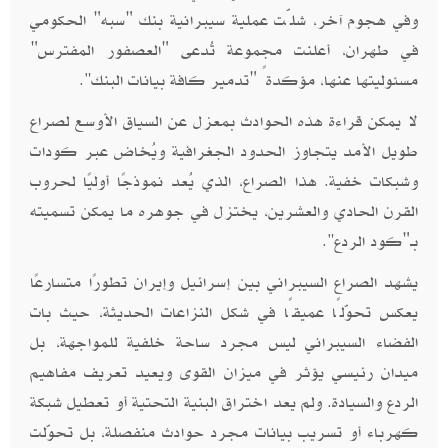
وفي هجوم آخر، شلّت عملية سيبرانية بنك "سبه" الحكومي
في طهران، أعلنت مجموعة تُدعى "العصفور المفترس"
مسئوليتها عنها، مؤكدةً "تدمير كافة بيانات البنك
.
"
لا يمكن قراءة هذه الحوادث بمعزل عن السياق الأوسع لصراع
طويل الأمد يتجاوز الحدود الجغرافية ويُخاض عبر كودات
وشبكات خفية. هذا الصراع، الذي يُعد نموذجًا أوليًا لحروب
القرن الحادي والعشرين، يختزل في جوهره ما يمكن تسميته
بـ"كود الردع
.
"
يشهد الصراع السيبراني بين إسرائيل وإيران تطورًا متسارعًا
يعكس تحوّلًا عميقًا في شكل النزاعات الحديثة، حيث بات
الفضاء السيبراني ليس مجرد ساحة خلفية للمواجهة، بل
ميدان رئيسي يؤثر في ميزان القوى ويعيد تعريف مفاهيم
الردع والسيادة. ولم يعد اختراق البنية التحتية أو تعطيل شبكة
كهرباء أو تسريب بيانات مجرد حوادث منفصلة، بل تحوّلت