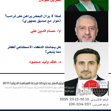
لماذا لا يزال البعض يراهن على ترامب؟
(حوار مع صديق جمهوري)
م/ حسام الدين على
هل يجاملنا الذكاء الاصطناعي أكثر
مما ينبغي؟
د. خالد وليد محمود
الرقم الإلكترونى: ISSN: 2812-5818
الرقم الضريبى: 287-534-100