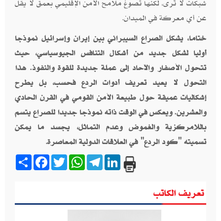
شبكات لا تُرى، لكنها تصوغ ملامح الأمن الإقليمي بعمق لا يقل
عن أي معركة في الميدان
.
ختاما، يشكل الصراع السيبراني بين إيران وإسرائيل نموذجا
أوليا لشكل جديد من أشكال التنافس الجيوسياسي، حيث
تتحول الأصفار والآحاد إلى عملة جديدة للقوة والنفوذ. هذا
التحول لا يعيد تعريف أدوات الردع فحسب، بل يطرح
إشكاليات عميقة حول طبيعة الأمن القومي في القرن الحادي
والعشرين. ويعكس في الوقت ذاته نموذجا جديدا للصراع يتسم
باللامركزية والغموض وعدم التماثل، يجسد ما يمكن
تسميته "كود الردع" في العلاقات الدولية المعاصرة
.
Share
Facebook
Twitter
WhatsApp
Telegram
LinkedIn
تعريف الكاتب