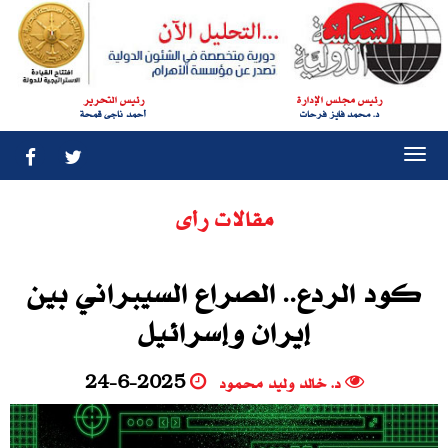
رئيس مجلس الإدارة
رئيس التحرير
د. محمد فايز فرحات
أحمد ناجى قمحة
Togg
navi
مقالات رأى
كود الردع.. الصراع السيبراني بين
إيران وإسرائيل
د. خالد وليد محمود
24-6-2025