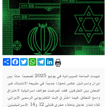
Share
Facebook
Twitter
WhatsApp
Telegram
LinkedIn
شهدت الساحة السيبرانية في يونيو 2025 تصعيدًا حادًا بين
إيران وإسرائيل، عكس تحولًا جديدًا في طبيعة الاشتباك غير
المعلن بين الطرفين. فقد تعرضت هواتف إسرائيلية لاختراق
واسع النطاق، فيما اختُرِق البث التلفزيوني الرسمي الإيراني،
تلاه إنذار عاجل بإخلاء مقري قناتي 12 و14 الإسرائيليتين.