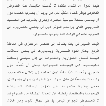
فيها الدول ما تشاء، طالما لا تُمسك متلبسة. هذا الغموض
القانوني يوفر غطاءً مثاليًا لكل من يريد أن يضرب خصمه دون
أن يتحمل كلفة سياسية مباشرة، ويُغري بالمزيد من التصعيد
التدريجي الذي يراكم التوتر دون أن يفضي بالضرورة إلى
الحرب، لكنه في الوقت ذاته يقربها باستمرار
.
البعد السيبراني بات يضاف إلى عنصر مركزي في معادلة
الردع، يكمّل القوة العسكرية، ويتجاوزها في بعض الحالات.
فبينما تحتاج الصواريخ والطائرات إلى إذن سياسي وكلفة
دبلوماسية، فإن الهجمات السيبرانية يمكن أن تُنفَّذ دون
ضجيج، وتُحدث أثرًا بالغًا دون الحاجة إلى إعلان حالة حرب.
وقد بات واضحًا أن كل طرف من الطرفين، إيران وإسرائيل،
يعمل بوتيرة متسارعة على تعزيز ترسانته السيبرانية
الهجومية والدفاعية، باعتبار أن الجولة المقبلة من الصراع قد
لا تُحسم في الجو أو البحر، بل في أعماق الكود، ومن خلال