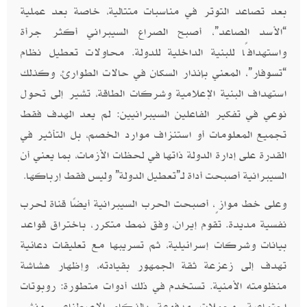
بعد تصاعد التوتر في مناسبات متتالية، خاصة بعد عملية
“الأسد الصاعد”، أصبح الصراع السيبراني أكثر جرأة
واستهدافًا للبنية الداخلية للدولة. محاولات تعطيل نظام
“تسوفار”، المعني بإنذار السكان في حالات الطوارئ، وكذلك
استهداف البنية الإعلامية وشركات الطاقة، تشير إلى تحول
نوعي في تفكير الفاعلين السيبرانيين: لم يعد الهدف فقط
تجميع المعلومات أو استنزاف موارد الخصم، بل التأثير في
القدرة على إدارة الدولة ذاتها في لحظات الأزمات، بما يعني أن
السيبرانية أصبحت أداة لـ”تعطيل الدولة” وليس فقط إرباكها
.
وعلى خط موازٍ، أصبحت الحرب السيبرانية أيضًا قناة لحرب
نفسية مديدة. تقوم إيران، وفق نمط متكرر، باختراق قواعد
بيانات وشركات إسرائيلية، ثم تسريبها مع تعليقات دعائية
تهدف إلى زعزعة ثقة الجمهور بقيادته، وإظهار هشاشة
منظومته الأمنية. تستخدم في ذلك أدوات متطورة: روبوتات
اجتماعية، وحملات مدفوعة بالذكاء الاصطناعي، ونشر