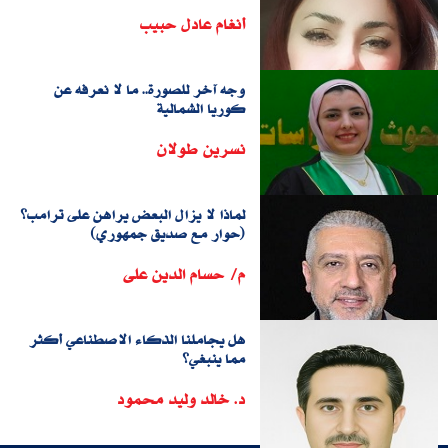
أنغام عادل حبيب
وجه آخر للصورة.. ما لا نعرفه عن
كوريا الشمالية
نسرين طولان
لماذا لا يزال البعض يراهن على ترامب؟
(حوار مع صديق جمهوري)
م/ حسام الدين على
هل يجاملنا الذكاء الاصطناعي أكثر
مما ينبغي؟
د. خالد وليد محمود