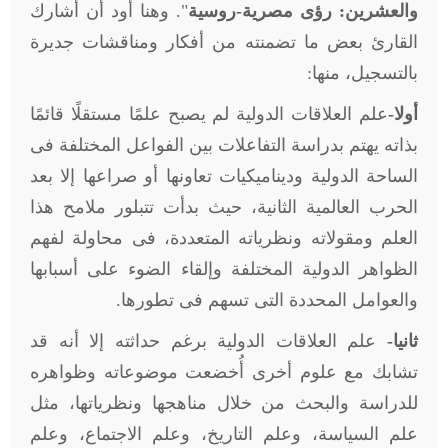
والعشرين: رؤى مصرية-روسية
". وهنا أود أن أشارك
القارئ بعض ما تضمنته من أفكار ومناقشات جديرة
بالتسجيل، منها:
أولا-
علم العلاقات الدولية لم يصبح علمًا مستقلًا قائمًا
بذاته يهتم بدراسة التفاعلات بين الفواعل المختلفة فى
الساحة الدولية وديناميكيات تعاونها أو صراعها إلا بعد
الحرب العالمية الثانية، حيث بدأت تتبلور ملامح هذا
العلم ومقولاته ونظرياته المتعددة، فى محاولة لفهم
الظواهر الدولية المختلفة وإلقاء الضوء على أسبابها
والعوامل المحددة التى تسهم فى تطورها.
ثانيا-
علم العلاقات الدولية برغم حداثته إلا أنه قد
تشابك مع علوم أخرى أُخضعت موضوعاته وظواهره
للدراسة والبحث من خلال مناهجها ونظرياتها، مثل
علم السياسة، وعلم التاريخ، وعلم الاجتماع، وعلم