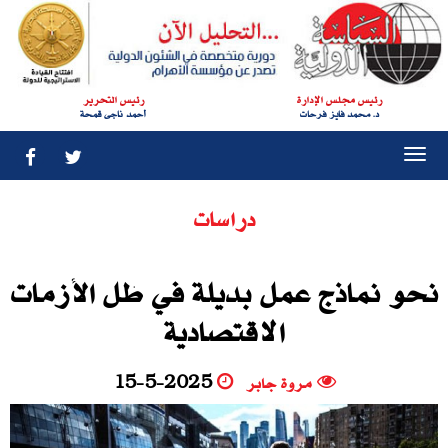
رئيس مجلس الإدارة
رئيس التحرير
د. محمد فايز فرحات
أحمد ناجى قمحة
Togg
navi
دراسات
نحو نماذج عمل بديلة في ظل الأزمات
الاقتصادية
مروة جابر
15-5-2025