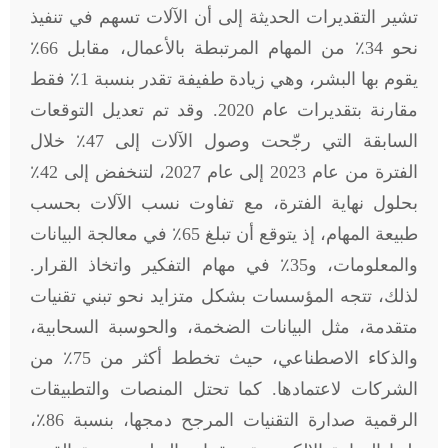
تشير التقديرات الحديثة إلى أن الآلات تسهم في تنفيذ
نحو 34٪ من المهام المرتبطة بالأعمال، مقابل 66٪
يقوم بها البشر، وهي زيادة طفيفة تقدر بنسبة 1٪ فقط
مقارنة بتقديرات عام 2020. وقد تم تعديل التوقعات
السابقة التي رجّحت وصول الآلات إلى 47٪ خلال
الفترة من عام 2023 إلى عام 2027، لتنخفض إلى 42٪
بحلول نهاية الفترة، مع تفاوت نسب الآلات بحسب
طبيعة المهام، إذ يتوقع أن تبلغ 65٪ في معالجة البيانات
والمعلومات، و35٪ في مهام التفكير واتخاذ القرار.
لذلك، تتجه المؤسسات بشكل متزايد نحو تبني تقنيات
متقدمة، مثل البيانات الضخمة، والحوسبة السحابية،
والذكاء الاصطناعي، حيث تخطط أكثر من 75٪ من
الشركات لاعتمادها. كما تحتل المنصات والتطبيقات
الرقمية صدارة التقنيات المرجح دمجها، بنسبة 86٪،