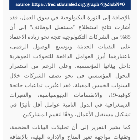
source: https://fred.stlouisfed.org/graph/?g=3obN#0
بالإضافة إلى الثورة التكنولوجية في سوق العمل، فقد
أشارت نتائج استطلاع "مستقبل الوظائف" إلى أن
85% من الشركات التكنولوجية تتجه نحو زيادة الاعتماد
على التقنيات الحديثة وتوسيع الوصول الرقمى،
باعتبارهما أبرز العوامل الدافعة للتحولات الجوهرية
داخل بيئاتها المؤسسية. وعلى الرغم من استمرار
التحول المؤسسي فى نحو نصف الشركات خلال
السنوات الخمس المقبلة، فقد اعتُبرت تداعيات جائحة
كوفيد-19، والانقسامات الجيوسياسية، والتغيرات
الديمغرافية في الدول النامية عوامل أقل تأثيرًا في
تشكيل مستقبل الأعمال، وفقًا لتقييم المشاركين
.
كما يشير التقرير إلى أن تحليلات البيانات الضخمة،
وتقنيات مواجهة تغير المناخ والإدارة البيئية، بالإضافة