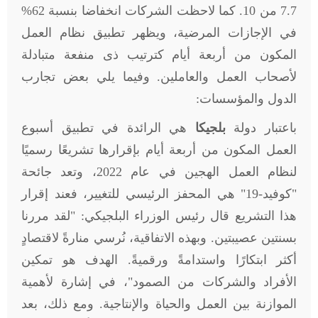
7.7 من 10. كما لاحظت الشركات انخفاضا بنسبة 62%
في الإجازات المرضية، ويظهر تطبيق نظام العمل
المكون من أربعة أيام كترتيب ذى منفعة متبادلة
لأصحاب العمل والعاملين. وفيما يلي بعض تجارب
الدول والمؤسسات:
باعتبار دولة
بلجيكا
هي الرائدة في تطبيق أسبوع
العمل المكون من أربعة أيام بإقرارها تشريعًا رسميًا
لنظام العمل الهجين في عام 2022، وتعد جائحة
"كوفيد-19" هي المحفز الرئيسي للتغيير، فعند إقرار
هذا التشريع قال رئيس الوزراء البلجيكي: "لقد مررنا
بسنتين عصيبتين. وبهذه الاتفاقية، نُرسي منارةً لاقتصادٍ
أكثر ابتكارًا واستدامةً ورقميةً. الهدف هو تمكين
الأفراد والشركات من الصمود"، في إشارة لأهمية
الموازنة بين العمل والحياة والإنتاجية. ومع ذلك، بعد