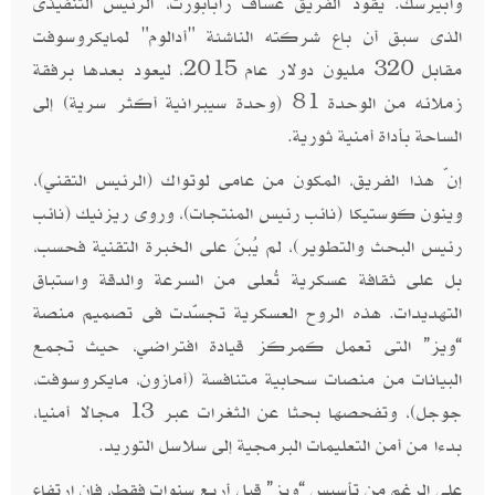
وأبيرسك. يقود الفريق عساف رابابورت، الرئيس التنفيذى
الذى سبق أن باع شركته الناشئة "أدالوم" لمايكروسوفت
مقابل 320 مليون دولار عام 2015، ليعود بعدها برفقة
زملائه من الوحدة 81 (وحدة سيبرانية أكثر سرية) إلى
الساحة بأداة أمنية ثورية.
إنّ هذا الفريق، المكون من عامى لوتواك (الرئيس التقني)،
وينون كوستيكا (نائب رئيس المنتجات)، وروى ريزنيك (نائب
رئيس البحث والتطوير)، لم يُبنَ على الخبرة التقنية فحسب،
بل على ثقافة عسكرية تُعلى من السرعة والدقة واستباق
التهديدات. هذه الروح العسكرية تجسّدت فى تصميم منصة
“ويز” التى تعمل كمركز قيادة افتراضي، حيث تجمع
البيانات من منصات سحابية متنافسة (أمازون، مايكروسوفت،
جوجل)، وتفحصها بحثا عن الثغرات عبر 13 مجالا أمنيا،
بدءا من أمن التعليمات البرمجية إلى سلاسل التوريد.
على الرغم من تأسيس “ويز” قبل أربع سنوات فقط، فإن ارتفاع