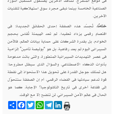
فى موقع المتفرج، نُشاهد الآخرين يصنعون مستقبل الثورة
الصناعية الخامسة بينما نبقى مجرد سوق استهلاكية لتقنيات
الآخرين.
ختامًا،
تُجسّد هذه الصفقة إحدى الحقائق الجديدة: فى
اقتصادٍ رقمى يزداد تعقيدا، لم تعد الهيمنة تُقاس بحجم
الخوادم، بل بقدرة الشركات على حماية بيانات العالم. فالأمن
السيبرانى اليوم لم يعد رفاهية، بل هو “بوليصة تأمين” إلزامية
فى عصر التهديدات السيبرانية المتطورة، والتى باتت مدعومة
بأدوات الذكاء الاصطناعي. والسؤال الذى سيظل مطروحا:
هل تمتلك جوجل القدرة على تحويل هذا الاستحواذ إلى نقطة
قوة تدعم سيادتها فى الفضاء الرقمي، أم إن الصفقة ستتحوّل
إلى فقاعة أخرى فى تاريخ التكنولوجيا؟ الإجابة، كما هو
الحال فى عالم الأمن السيبراني، لن تتضح إلا مع الوقت.
Share
Facebook
Twitter
WhatsApp
Telegram
LinkedIn