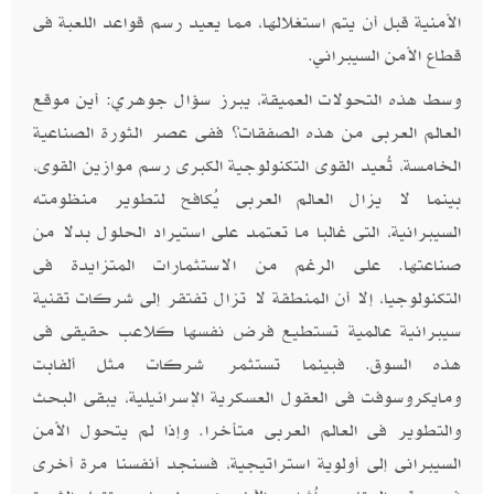
الأمنية قبل أن يتم استغلالها، مما يعيد رسم قواعد اللعبة فى
قطاع الأمن السيبراني.
وسط هذه التحولات العميقة، يبرز سؤال جوهري: أين موقع
العالم العربى من هذه الصفقات؟ ففى عصر الثورة الصناعية
الخامسة، تُعيد القوى التكنولوجية الكبرى رسم موازين القوى،
بينما لا يزال العالم العربى يُكافح لتطوير منظومته
السيبرانية، التى غالبا ما تعتمد على استيراد الحلول بدلا من
صناعتها. على الرغم من الاستثمارات المتزايدة فى
التكنولوجيا، إلا أن المنطقة لا تزال تفتقر إلى شركات تقنية
سيبرانية عالمية تستطيع فرض نفسها كلاعب حقيقى فى
هذه السوق. فبينما تستثمر شركات مثل ألفابت
ومايكروسوفت فى العقول العسكرية الإسرائيلية، يبقى البحث
والتطوير فى العالم العربى متأخرا. وإذا لم يتحول الأمن
السيبرانى إلى أولوية استراتيجية، فسنجد أنفسنا مرة أخرى