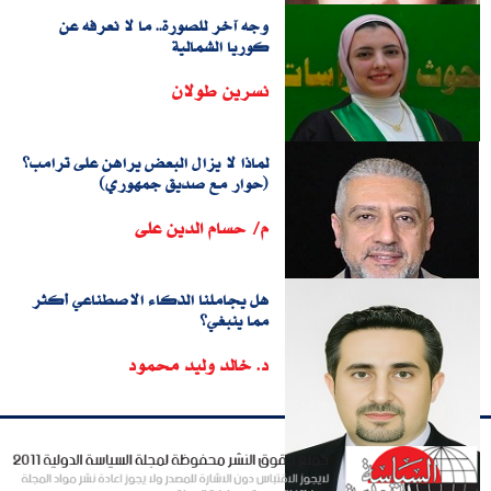
وجه آخر للصورة.. ما لا نعرفه عن
كوريا الشمالية
نسرين طولان
لماذا لا يزال البعض يراهن على ترامب؟
(حوار مع صديق جمهوري)
م/ حسام الدين على
هل يجاملنا الذكاء الاصطناعي أكثر
مما ينبغي؟
د. خالد وليد محمود