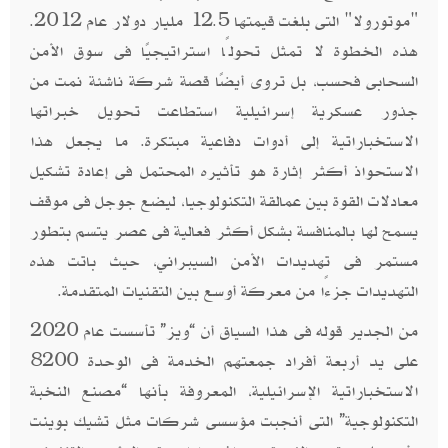
"موتورولا" التى بلغت قيمتها 12.5 مليار دولار عام 2012.
هذه الخطوة لا تمثل تحولًا استراتيجيًا فى سوق الأمن
السحابى فحسب، بل تروى أيضًا قصة شركة ناشئة نمت من
جذور عسكرية إسرائيلية استطاعت تحويل خبراتها
الاستخباراتية إلى أدوات دفاعية مبتكرة. ما يجعل هذا
الاستحواذ أكثر إثارة هو تأثيره المحتمل فى إعادة تشكيل
معادلات القوة بين عمالقة التكنولوجيا، ليضع جوجل فى موقف
يسمح لها بالمنافسة بشكل أكثر فعالية فى عصر يتسم بتطور
مستمر فى تهديدات الأمن السيبراني، حيث باتت هذه
التهديدات جزءًا من معركة أوسع بين التقنيات المتقدمة.
من الجدير قوله فى هذا السياق أن “ويز” تأسست عام 2020
على يد أربعة أفراد جمعتهم الخدمة فى الوحدة 8200
الاستخباراتية الإسرائيلية، المعروفة بأنها “مصنع النخبة
التكنولوجية” التى أنجبت مؤسسى شركات مثل تشيك بوينت