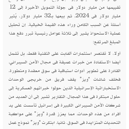
تقييمها من مليار دولار فى جولة التمويل الأخيرة إلى 12
مليار دولار فى 2024، ثم بيعها بـ32 مليار دولار، يُثير
أسئلة عن السبب الكامن وراء هذه القيمة الخيالية. إن تحليل
عملية الاستحواذ يشير إلى ثلاثة عوامل رئيسية تبرر دفع هذا
المبلغ المرتفع:
أولا، لا تقتصر استثمارات ألفابت على التقنية فقط، بل تشمل
أيضا الاستفادة من خبرات عميقة فى مجال الأمن السيبراني،
القادرة على تطوير أدوات استباقية فى سوق معقدة ومتطورة.
فخلف شاشات “ويز” يقف فريق من خريجى الوحدات
الاستخباراتية الإسرائيلية الذين حولوا خبراتهم العسكرية إلى
حلول مبتكرة فى هذا المجال. التقارير تشير إلى أن العديد من
شركات الأمن السيبرانى الكبيرة فى إسرائيل تأسست على يد
أفراد من هذه الوحدات، مما يعزز قدرة “ويز” على مواكبة
التحديات المتزايدة فى السوق. ثانيا، ابتكرت “ويز” نموذج عمل