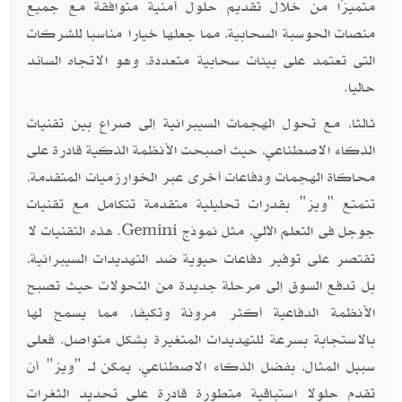
متميزًا من خلال تقديم حلول أمنية متوافقة مع جميع
منصات الحوسبة السحابية، مما جعلها خيارا مناسبا للشركات
التى تعتمد على بيئات سحابية متعددة، وهو الاتجاه السائد
حاليا.
ثالثا، مع تحول الهجمات السيبرانية إلى صراع بين تقنيات
الذكاء الاصطناعي، حيث أصبحت الأنظمة الذكية قادرة على
محاكاة الهجمات ودفاعات أخرى عبر الخوارزميات المتقدمة،
تتمتع "ويز" بقدرات تحليلية متقدمة تتكامل مع تقنيات
جوجل فى التعلم الآلي، مثل نموذج
. هذه التقنيات لا
Gemini
تقتصر على توفير دفاعات حيوية ضد التهديدات السيبرانية،
بل تدفع السوق إلى مرحلة جديدة من التحولات حيث تصبح
الأنظمة الدفاعية أكثر مرونة وتكيفا، مما يسمح لها
بالاستجابة بسرعة للتهديدات المتغيرة بشكل متواصل. فعلى
سبيل المثال، بفضل الذكاء الاصطناعي، يمكن لــ "ويز" أن
تقدم حلولا استباقية متطورة قادرة على تحديد الثغرات