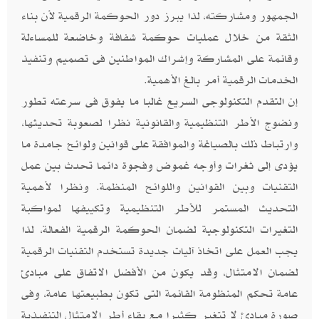
الجمهور ومشاركته، لذا يبرز دور الحوكمة الرقمية لأن بناء
الثقة من خلال عمليات حوكمة شفافة وخاضعة للمساءلة
وقائمة على المشاركة وإشراك المواطنين فى تصميم وتنفيذ
الخدمات الرقمية أمر بالغ الأهمية.
إن التقدم التكنولوجى السريع غالبا ما يفوق فى سرعته تطور
ونضوج الأطر التنظيمية والقانونية نظرا لصعوبة تحديثها،
وارتباط ذلك بالصياغة والموافقة على قوانين ولوائح جامدة ما
يؤدى إلى ثغرات وأوجه غموض وفجوة دائما تحدث بين عمل
التقنيات وبين القوانين واللوائح المنظمة. ونظرا لأهمية
التحديث المستمر للأطر التنظيمية وتكييفها لمواكبة
التغيرات التكنولوجية لضمان الحوكمة الرقمية الفعالة، لذا
يجب العمل على اتخاذ آليات جديدة تستخدم التقنيات الرقمية
لضمان الامتثال، وقد يكون من الأفضل الاتفاق على مبادئ
عامة تحكم المنظومة القائمة التى تكون بطبيعتها عامة، وفى
صورة مبادئ لا تتغير كثيرا مع بقاء أطر الامتثال التنفيذية