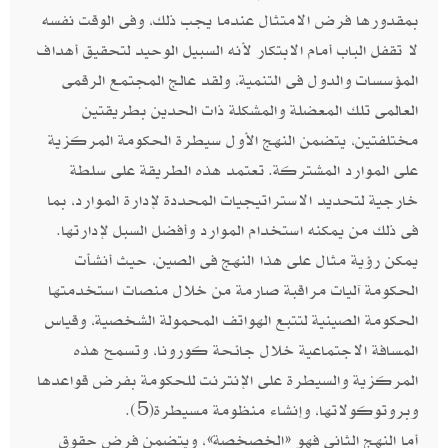
بمقدورها فرض الامتثال عندما يجب ذلك، وفى الوقت نفسه
لا تقفل الباب أمام الابتكار لأنه السبيل الوحيد لتحقيق أهداف
المؤسسات والدول فى التنمية، ولقد عالج المجتمع الرقمى
العالمى تلك المعضلة والمشكلة ذات الحدين بطريقتين
مختلفتين، يتضمن النهج الأول سيطرة الحكومة المركزية
على الموارد المشتركة. تعتمد هذه الطريقة على سلطة
خارجية لتحديد الاستراتيجيات المحددة لإدارة الموارد، بما
فى ذلك من يمكنه استخدام الموارد وأفضل السبل لإدارتها.
يمكن رؤية مثال على هذا النهج فى الصين، حيث أنشأت
الحكومة آليات مراقبة صارمة من خلال منصات استخدمتها
الحكومة الصينية لتتبع الهواتف المحمولة الشخصية، وقياس
المسافة الاجتماعية خلال جائحة كورونا، وتسمح هذه
المركزية والسيطرة على الإنترنت للحكومة بفرض قواعدها
وبروتوكولاتها، وإنشاء منظومة مسيطرة(5).
أما النهج الثانى فهو «الخصخصة»، ويتضمن فرض حقوق