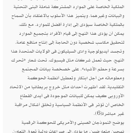
الملكية الخاصة على الموارد المشتركة شاملة البنى التحتية
والبيانات وغيرهما. ويتميز هذا الأسلوب بالاعتقاد بأن السماح
بالملكية الخاصة سيؤدى إلى إدارة أفضل للموارد. مع ذلك،
يمكن أن يؤدى هذا النهج إلى قيام الأفراد بتجميع الموارد
لتحقيق مكاسب شخصية دون الحاجة إلى إنتاج منافع عامة.
وتجسد أيديولوجية وادى السيليكون فى الولايات المتحدة هذا
النهج، حيث تعمل شركات مثل فيسبوك، تحت شعار «تحرك
بسرعة وحطم الأشياء»، على خصخصة بيانات المجتمع
ومعلوماته من أجل ابتكار وتعطيل أنظمة الحوكمة
التقليدية. لقد أظهرت أحداث مثل خروج بريطانيا من الاتحاد
الأوروبى كيف يمكن للبيانات الموجودة فى أيدى القطاع
الخاص أن تؤثر فى الأنظمة السياسية وتخلق أشكال مراقبة
غير مباشرة(6).
يوضح النموذجان الصينى والأمريكى للحوكمة الرقمية
نهجين متعارضين، ما يؤدى إلى صراعات دولية تعوق التعاون