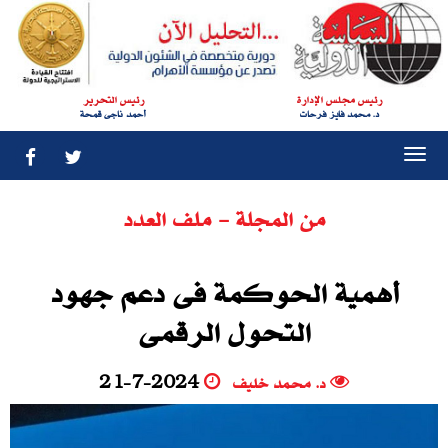
رئيس مجلس الإدارة
رئيس التحرير
د. محمد فايز فرحات
أحمد ناجى قمحة
Togg
navi
من المجلة - ملف العدد
أهمية الحوكمة فى دعم جهود
التحول الرقمى
د. محمد خليف
21-7-2024