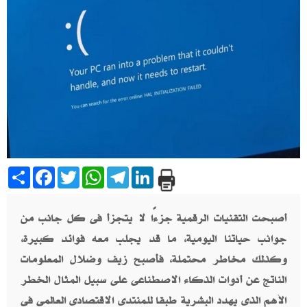
Share
Facebook
Twitter
WhatsApp
Telegram
LinkedIn
أصبحت التقنيات الرقمية جزءًا لا يتجزأ فى كل جانب من
جوانب حياتنا اليومية، ما قد يجلب معه فوائد كبيرة،
وكذلك مخاطر محتملة، فأصبح زيف وضلال المعلومات
الناتج عن أدوات الذكاء الاصطناعى على سبيل المثال الخطر
الأهم الذى يهدد البشرية طبقا للمنتدى الاقتصادى العالمى فى