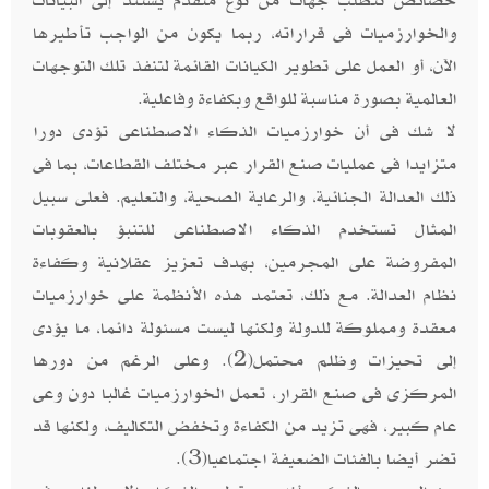
خصائص تتطلب جهات من نوع متقدم يستند إلى البيانات
والخوارزميات فى قراراته، ربما يكون من الواجب تأطيرها
الآن، أو العمل على تطوير الكيانات القائمة لتنفذ تلك التوجهات
العالمية بصورة مناسبة للواقع وبكفاءة وفاعلية.
لا شك فى أن خوارزميات الذكاء الاصطناعى تؤدى دورا
متزايدا فى عمليات صنع القرار عبر مختلف القطاعات، بما فى
ذلك العدالة الجنائية، والرعاية الصحية، والتعليم. فعلى سبيل
المثال تستخدم الذكاء الاصطناعى للتنبؤ بالعقوبات
المفروضة على المجرمين، بهدف تعزيز عقلانية وكفاءة
نظام العدالة. مع ذلك، تعتمد هذه الأنظمة على خوارزميات
معقدة ومملوكة للدولة ولكنها ليست مسئولة دائما، ما يؤدى
إلى تحيزات وظلم محتمل(2). وعلى الرغم من دورها
المركزى فى صنع القرار، تعمل الخوارزميات غالبا دون وعى
عام كبير، فهى تزيد من الكفاءة وتخفض التكاليف، ولكنها قد
تضر أيضا بالفئات الضعيفة اجتماعيا(3).