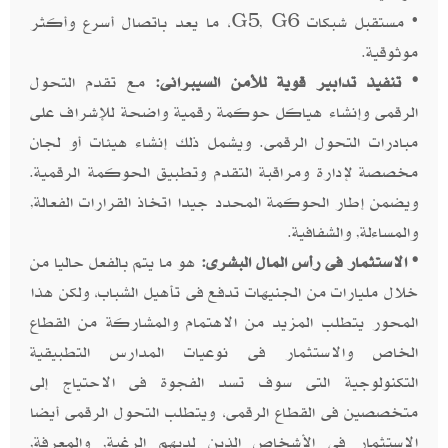
• مستقبل شبكات G5, G6، ما يعد باتصال أسرع وأكثر
موثوقية.
• تنفيذ تدابير قوية للأمن السيبرانى:
مع تقدم التحول
الرقمى وإنشاء هياكل حوكمة رقمية واضحة للإشراف على
مبادرات التحول الرقمى. ويشمل ذلك إنشاء هيئات أو لجان
مخصصة لإدارة ومراقبة التقدم وتطبيق الحوكمة الرقمية.
ويضمن إطار الحوكمة المحدد جيدا اتخاذ القرارات الفعالة,
والمساءلة, والشفافية.
• الاستثمار فى رأس المال البشرى:
هو ما يتم بالفعل حاليا من
خلال مليارات من الجنيهات تدفع فى تأهيل الشباب، ولكن هذا
المحور يتطلب المزيد من الاهتمام والمشاركة من القطاع
الخاص والاستثمار فى نوعيات المدارس التطبيقية
التكنولوجية التى سوف تسد الفجوة فى الاحتياج إلى
متخصصين فى القطاع الرقمى، ويتطلب التحول الرقمى أيضا
الاستثمار فى الأشخاص الذين لديهم الرغبة, والمعرفة,