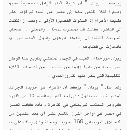
ويؤكد " يونان " أن هوية الآباء الأوائل للصحيفة سليم
وبشارة تقلا اللذين جاءا إلي مصر من الشام لم تؤثر علي
طبيعة الأهرام إلا السنوات القصيرة الأولى .. وبعد أن انتقلت
إلي القاهرة كانت قد تمصرت تمامًا .. والمعني أن أصحاب
الجريدة تيقنوا أن بقاءها مرهون بقبول المصريين لها
فانحازت إلي قضاياهم..
ويرى مؤرخنا أن العيب في الجهل المتفشي بتاريخ هذا الوطن
ليس سببه من يقرأ وإنما من يكتب .. من أصحاب الأقلام
التقليدية التي ينفر منها القارئ العادي ..
وقد ظل " يونان " يؤكد أن الأهرام هو جريدة الجرائد
المصرية , كتب يقول : في أحد تقاريره السنوية تباهي اللورد
كرومر المعتمد البريطاني في القاهرة .. بأنه كانت تصدر
في مصر في أواخر القرن التاسع عشر أي بعد عقدين من
الاحتلال البريطاني 169 جريدة ومجلة ودلل بذلك علي ما