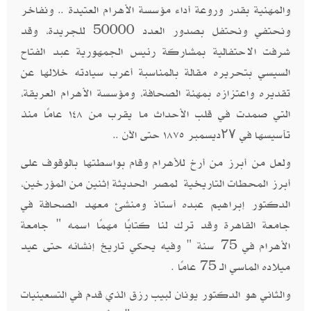
والمهنية بقدر وروعة أداء مؤسسة الأهرام العتيدة .. ونفاخر
ونحتفي ونحتفل بصدور العدد 50000 للجريدة، وقد
شرفت الاحتفالية بمشاركة رئيس الجمهورية عبد الفتاح
السيسي بتحريره مقالة بالمناسبة أعرب سيادته خلالها عن
تقديره واعتزازه بمهنة الصحافة، ومؤسسة الأهرام العريقة،
التي صمدت في قلب الأحداث ما يقرب من ١٤٨ عامًا منذ
تأسيسها في ۲۷ديسمبر ١٨٧٥ حتى الآن ..
ولعل من أبرز من أرخ للأهرام وقام بواسطتها بالوقوف على
أبرز المحطات التاريخية لمصر الحديثة إثنين من المؤرخين،
الدكتور إبراهيم عبده أستاذ ومنشئ معهد الصحافة في
جامعة القاهرة وقد ترك لنا كتابًا مهمًا اسمه " جامعة
الأهرام في 75 سنة " وفيه يحكي تاريخ إنشائه حتى عيد
ميلاده الماسي الـ 75 عامًا .
والثاني هو الدكتور يونان لبيب رزق الذي قدم في التسعينيات