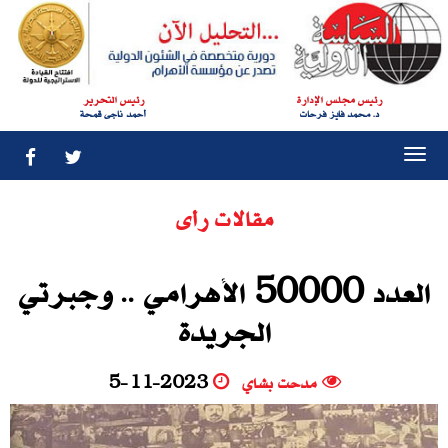
رئيس مجلس الإدارة
رئيس التحرير
د. محمد فايز فرحات
أحمد ناجى قمحة
Togg
navi
مقالات رأى
العدد 50000 الأهرامي .. وجبرتي
الجريدة
مدحت بشاي
5-11-2023