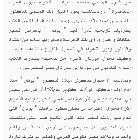
من القرن الماضي سلسلة كتبه " الأهرام ديوان الحياة
المعاصرة " ــ وبالمناسبة يعود اختيار ذلك المسمى للدكتور
طه حسين عميد الأدب العربي، وحفلت تلك السلسلة من الكتب
بسرديات تاريخية تناول فيها " يونان " بالعرض البديع
حكايات وأخبار ورؤى تلك الجريدة ومحرريها بداية من النشأة
والتطور ودور الأهرام في تسجيل التاريخ كشاهد عليه ..
وكيف تحول جورنال الأهرام من صحيفة يصدرها الكتاب
الشوام القادمون من سوريا إلى جورنال مصر للمصريين ..
وبمناسبة الاحتفال بذكرى ميلاد الدكتور " يونان " منذ
أيام (ولد الدكتور في27 أكتوبر عام1933 في حي شعبي
في القاهرة هو حي الأزبكية نفس الحي الذي يقع فيه الأهرام
الآن ) نحاول الاقتراب من بعض سطور دراسات " يونان " التي
قدم فيها رؤيته لمصر منذ القرن التاسع عشر حتى منتصف
القرن العشرين، لكل ما يجرى على أرض الكنانة من وقائع
وأحداث وعلاقة مصر بالوطن العربي والعالم، لم يترك شاردة