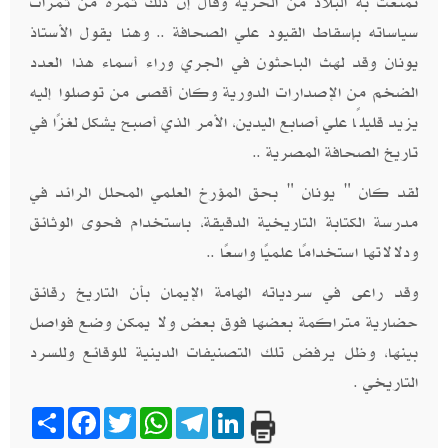
تمتعت به البلاد من الحرية وقال إن ذلك ثمرة من ثمرات
سياساته بإسقاط القيود علي الصحافة .. وهنا يقول الأستاذ
يونان وقد لهث الباحثون في الجري وراء أسماء هذا العدد
الضخم من الإصدارات الدورية وكان أقصى من توصلوا إليه
يزيد قليلًا علي أصابع اليدين، الأمر الذي أصبح يشكل لغزًا في
تاريخ الصحافة المصرية ..
لقد كان " يونان " بحق المؤرخ العلمي المحلل الرائد في
مدرسة الكتابة التاريخية الدقيقة، باستخدام فحوى الوثائق
ودلالاتها استخدامًا علميًا واسعًا ..
وقد راعى في سردياته الهامة الإيمان بأن التاريخ رقائق
حضارية متراكمة بعضها فوق بعض ولا يمكن وضع فواصل
بينها، وظل يرفض تلك التصنيفات الدينية للوقائع وللسرد
التاريخي .
Share
Facebook
Twitter
WhatsApp
Telegram
LinkedIn