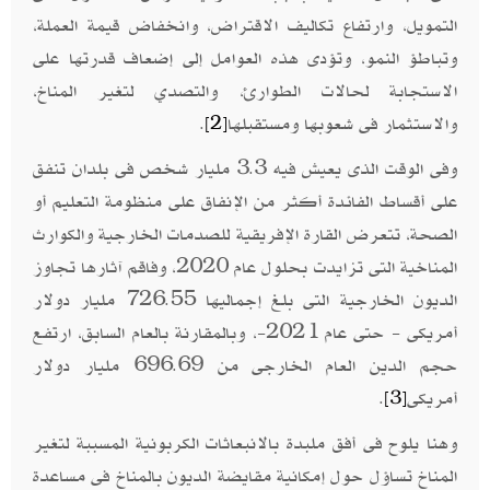
التمويل، وارتفاع تكاليف الاقتراض، وانخفاض قيمة العملة،
وتباطؤ النمو، وتؤدى هذه العوامل إلى إضعاف قدرتها على
الاستجابة لحالات الطوارئ، والتصدي لتغير المناخ،
والاستثمار فى شعوبها ومستقبلها
.
[2]
وفى الوقت الذى يعيش فيه 3.3 مليار شخص فى بلدان تنفق
على أقساط الفائدة أكثر من الإنفاق على منظومة التعليم أو
الصحة، تتعرض القارة الإفريقية للصدمات الخارجية والكوارث
المناخية التى تزايدت بحلول عام 2020، وفاقم آثارها تجاوز
الديون الخارجية التى بلغ إجماليها 726.55 مليار دولار
أمريكى - حتى عام 2021-، وبالمقارنة بالعام السابق، ارتفع
حجم الدين العام الخارجى من 696.69 مليار دولار
أمريكى
.
[3]
وهنا يلوح فى أفق ملبدة بالانبعاثات الكربونية المسببة لتغير
المناخ تساؤل حول إمكانية مقايضة الديون بالمناخ فى مساعدة