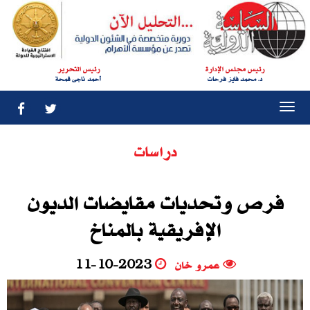
رئيس مجلس الإدارة
رئيس التحرير
د. محمد فايز فرحات
أحمد ناجى قمحة
Togg
navi
دراسات
فرص وتحديات مقايضات الديون
الإفريقية بالمناخ
عمرو خان
11-10-2023