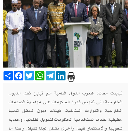
Share
Facebook
Twitter
WhatsApp
Telegram
LinkedIn
تباينت معاناة شعوب الدول النامية مع تباين ثقل الديون
الخارجية التى تقوض قدرة الحكومات على مواجهة الصدمات
الخارجية والكوارث المناخية، فهناك ديون تحقق تنمية
حقيقية عندما تستخدمها الحكومات لتمويل نفقاتها، وحماية
شعوبها والاستثمار فيها، وأخرى تشكل عبئا ثقيلا، وهذا ما