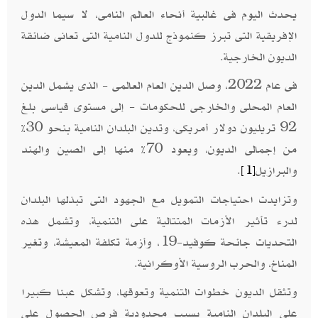
يحدث اليوم فى غالبية أنحاء العالم النامى، لا سيما الدول
الإفريقية التى تبرز كنموذج للدول النامية التى تعانى ضائقة
الديون الخارجية.
فى عام 2022، وصل الدين العام العالمى - الذى يشمل الدين
العام المحلى والخارجى للحكومات - إلى مستوى قياسى بلغ
92 تريليون دولار أمريكى، وتدين البلدان النامية بنحو 30%
من إجمالى الديون، ويعود 70% منها إلى الصين والهند
والبرازيل
.
[1]
وتزايدت احتياجات التمويل مع الجهود التى تبذلها البلدان
لدرء تأثير الأزمات المتتالية على التنمية، وتشمل هذه
التحديات جائحة كوفيد-19، وأزمة تكلفة المعيشة، وتغير
المناخ، والحرب الروسية الأوكرانية.
وتثقل الديون خطوات التنمية وتعوقها، وتشكل عبئا كبيرا
على البلدان النامية بسبب محدودية فرص الحصول على