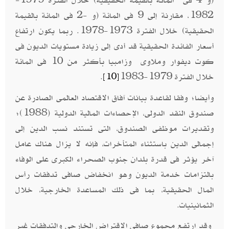
(و 4 فى المائة بالقيمة الحقيقية) خلال الفترة 1979-
1982، مقارنة إلى 9 فى المائة (و -2 فى المائة بالقيمة
الحقيقية) خلال الفترة 1973-1978. ربما يكون ارتفاع
أسعار الفائدة الحقيقية قد أدى إلى زيادة مستويات الديون فى
كوت ديفوار وملاوى وزامبيا بأكثر من 10 فى المائة
خلال الفترة 1979-1983
.
[10]
وأيضا؛ وفقا لقاعدة بيانات آفاق الاقتصاد العالمى الصادرة عن
صندوق النقد الدولى، الإحصاءات المالية الدولية (1988)؛
وتقديرات موظفى الصندوق، التى تستند نسب الدين إلى
إجمالى الدين باستثناء المتأخرات، فإنه لا يزال هناك عامل
آخر يؤثر فى قدرة بلدان جنوب الصحراء الكبرى على الوفاء
بالتزامات خدمة الديون وهو انخفاض صافى تدفقات رأس
المال الحقيقية، بما فى ذلك المساعدة الخارجية، خلال
الثمانينيات.
وقد ارتفع مجموع صافى الاقتراض الخارجى والتدفقات غير