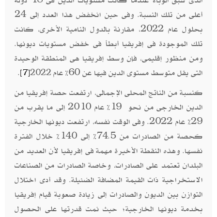
الذى سبق الوباء عندما كانت مستويات الدين فى 18 دولة
أعلى من تلك النسبة. وفى حين انخفض هذا العدد إلى 24
بحلول عام 2022، مقارنة بالدول النامية الأخرى، كانت
تلك الموجودة فى إفريقيا أبطأ فى خفض مستويات ديونها.
ومن منظور إقليمى، فإن وسط إفريقيا هى المنطقة الوحيدة
التى يقل متوسط ​​مستوى الدين فيها عن 60% عام
.
[7]
2022
كنسبة من الناتج المحلى الإجمالى، ارتفعت حصة إفريقيا من
الدين الخارجى من نحو 19% عام 2010 إلى ما يقرب من
29% عام 2022. وفى الوقت نفسه، ارتفعت ديونها الخارجية
كحصة من الصادرات من 74.5% إلى 140% خلال الفترة
نفسها. وهذه النقطة الأخيرة مهمة فى إفريقيا لأن العديد من
البلدان تعتمد على الصادرات، وخاصة الصادرات من الصناعات
الاستخراجية ذات القيمة المضافة الضئيلة. وقد أدى اختلال
التوازن بين الديون والصادرات إلى زيادة صعوبة قيام إفريقيا
بخدمة ديونها الخارجية؛ حيث نمت قدرتها على الحصول