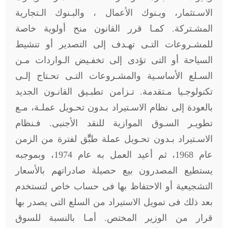
الاسـتثمار، وبـنوك الأعمال ، والبـنوك الـتجارية
المشـتركة. كمـا قرر القانون منح أولوية خاصة
للمشـروعات التـى تهـدف إلى التصدير أو تنشيط
السياحة أو التى تؤدى إلى تخفـيض الـواردات مـن
السـلع الأساسـية والمشـروعات التـى تحـتاج إلـى
تكنولوجـيا مـتقدمة. تـزامن تطبـيق القانـون الجديد
بالعودة إلى نظام الاسـتيراد بـدون تحـويل عملـة، مـع
تطويـر السـوق الموازية للنقد الأجنبى. فـنظام
الاسـتيراد بـدون تحـويل عملة طبِّّق لفترة من الزمن
عام 1968، ثم أعيد العمل به عام 1974، وبموجبه
يستطيع المصدرون بيع حصيلة صادراتهم بالأسعار
التشجيعية أو الاحتفاظ بها فى حساب خاص لتستخدم
بعد ذلك فى تمويل الاستيراد من السلع التى يصدر بها
قرار من الوزير المختص. أمـا بالنسبة للسوق