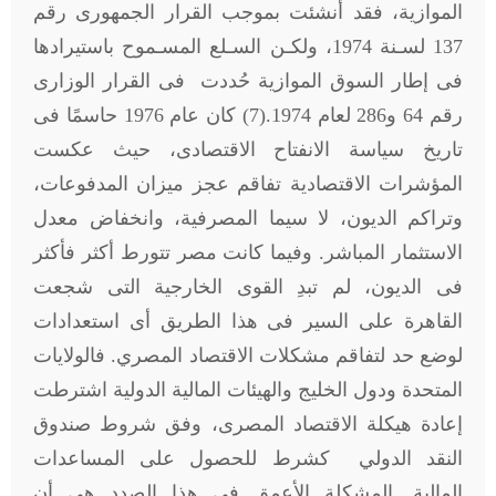
الموازية، فقد أنشئت بموجب القرار الجمهورى رقم
137 لسـنة 1974، ولكـن السـلع المسـموح باستيرادها
فى إطار السوق الموازية حُددت فى القرار الوزارى
رقم 64 و286 لعام 1974.(7) كان عام 1976 حاسمًا فى
تاريخ سياسة الانفتاح الاقتصادى، حيث عكست
المؤشرات الاقتصادية تفاقم عجز ميزان المدفوعات،
وتراكم الديون، لا سيما المصرفية، وانخفاض معدل
الاستثمار المباشر. وفيما كانت مصر تتورط أكثر فأكثر
فى الديون، لم تبدِ القوى الخارجية التى شجعت
القاهرة على السير فى هذا الطريق أى استعدادات
لوضع حد لتفاقم مشكلات الاقتصاد المصري. فالولايات
المتحدة ودول الخليج والهيئات المالية الدولية اشترطت
إعادة هيكلة الاقتصاد المصرى، وفق شروط صندوق
النقد الدولي كشرط للحصول على المساعدات
المالية. المشكلة الأعمق فى هذا الصدد هى أن