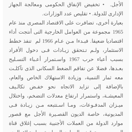
الأجل. • تخفيض الإنفاق الحكومى ومعالجة الجهاز
الإدارى للدولة. • تقليص عدد الوزارات.
بعبارة أخرى، تضافرت على الاقتصاد المصرى منذ عام
1965 مجموعة من العوامل الخارجية التى أنتجت أداء
اقتصاديا ضعيفا. فبـدءا مـن عـام 1966 لم تنفذ خطط
الاستثمار، ولـم تـتحقق زيـادات فـى دخول الأفراد
بسبب أعباء حرب 1967 واسـتمرار أعـباء التسـليح
بعـدها، فضلا عن تفاقم الضغط السكانى الذى تآكلـت
معه ثمار التنمية، وزيادة الاستهلاك الخاص والعام،
بالإضافة إلى تزايد الاتجاه نحو خفـض تكالـيف
المعيشـة، واستمرار ارتفاع معدلات التضخم، واختلال
ميـزان المدفـوعات، ومـا اسـتتبعه مـن زيـادة فـى
المديونية، خاصة الديون القصـيرة الأجل مع قصور
موارد الدولة من العملات الأجنبية بسبب إغلاق قناة