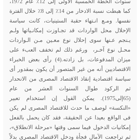
سنوات الخطة الخمسية الأولى إلى 12٪ عام 1972،
كما هبطت نسبة الادخار من 14٪ إلى 8٪ خلال الفترة
نفسها. ومـع انـتهاء حقبة الستينيات، كانت سياسة
الإحلال محل الواردات قد تجـاوزت إمكانـياتها ولـم
يـنجم عـنها سوى إحلال نوع معـين مـن الـواردات
محـل نوع آخـر، ورغم ذلك لم تخفف العبء على
ميزان المدفوعات، بل زادته.(4) رأى بعض الخبراء
الاقتصاديين أنه من غير المتصور أن يكون بمقدور أى
سياسة اقتصادية إنقاذ الاقتصاد المصرى من الانحدار
ثم الركود طوال السنوات العشر من عام
(65إلى1975). يمكن القول إن استخدام تعبير
«النكسة» لوصف ما حدث للاقتصاد المصرى لم يكن
فى الواقع بعيدا عن الحقيقة، فقد كان يحمل بالفعل
إمكانيات الدخول فيما سمى وقتها «مرحلة الانطلاق»،
ثم تراجعت الآمال فجأة ودخل الاقتصاد المصرى بدلاً