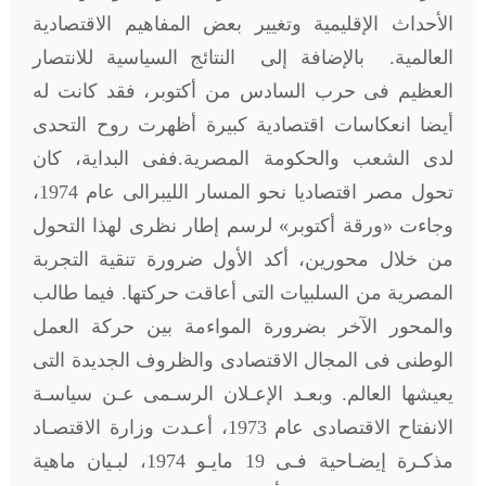
الأحداث الإقليمية وتغيير بعض المفاهيم الاقتصادية
العالمية. بالإضافة إلى النتائج السياسية للانتصار
العظيم فى حرب السادس من أكتوبر، فقد كانت له
أيضا انعكاسات اقتصادية كبيرة أظهرت روح التحدى
لدى الشعب والحكومة المصرية.ففى البداية، كان
تحول مصر اقتصاديا نحو المسار الليبرالى عام 1974،
وجاءت «ورقة أكتوبر» لرسم إطار نظرى لهذا التحول
من خلال محورين، أكد الأول ضرورة تنقية التجربة
المصرية من السلبيات التى أعاقت حركتها. فيما طالب
والمحور الآخر بضرورة المواءمة بين حركة العمل
الوطنى فى المجال الاقتصادى والظروف الجديدة التى
يعيشها العالم. وبعـد الإعـلان الرسـمى عـن سياسـة
الانفتاح الاقتصادى عام 1973، أعـدت وزارة الاقتصـاد
مذكـرة إيضـاحية فـى 19 مايـو 1974، لبـيان ماهية