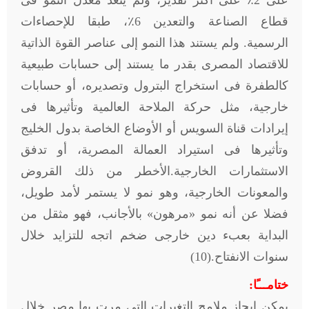
على 2٪ على أكثر تقدير، ولم يتعد معدل النمو فى
قطاع الصناعة والتعدين 6٪، طبقا للإحصاءات
الرسمية. ولم يستند هذا النمو إلى عناصر القوة الذاتية
للاقتصاد المصرى بقدر ما يستند إلى حسابات طبيعية
كالطفرة فى استخراج البترول وتصديره، أو حسابات
خارجية، مثل حركة الملاحة العالمية وتأثيرها فى
إيرادات قناة السويس أو الأوضاع الخاصة بدول الخليج
وتأثيرها فى استيراد العمالة المصرية، أو تدفق
الاستثمارات الخارجية.الأخطر من ذلك القروض
والمعونات الخارجية، وهو نمو لا يستمر لأمد طويل،
فضلا عن أنه نمو «مرهون» بالأجانب، فهو مثقل من
البداية بعبء دين خارجى ضخم اتجه للتزايد خلال
سنوات الانفتاح.(10)
ختامـــًا:
يمكن إيجاز ملامح التغيرات التى مرت بها مصر خلال