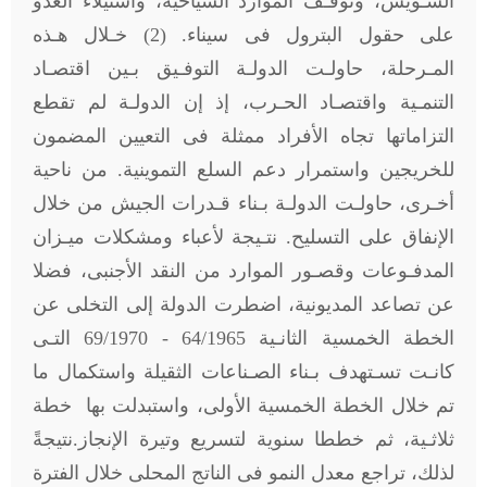
السـويس، وتوقـف الموارد السياحية، واستيلاء العدو
على حقول البترول فى سيناء. (2) خـلال هـذه
المـرحلة، حاولـت الدولـة التوفـيق بـين اقتصـاد
التنمـية واقتصـاد الحـرب، إذ إن الدولـة لم تقطع
التزاماتها تجاه الأفراد ممثلة فى التعيين المضمون
للخريجين واستمرار دعم السلع التموينية. من ناحية
أخـرى، حاولـت الدولـة بـناء قـدرات الجيش من خلال
الإنفاق على التسليح. نتـيجة لأعباء ومشكلات ميـزان
المدفـوعات وقصـور الموارد من النقد الأجنبى، فضلا
عن تصاعد المديونية، اضطرت الدولة إلى التخلى عن
الخطة الخمسية الثانـية 64/1965 - 69/1970 التـى
كانـت تسـتهدف بـناء الصـناعات الثقيلة واستكمال ما
تم خلال الخطة الخمسية الأولى، واستبدلت بها خطة
ثلاثـية، ثم خططا سنوية لتسريع وتيرة الإنجاز.نتيجةً
لذلك، تراجع معدل النمو فى الناتج المحلى خلال الفترة