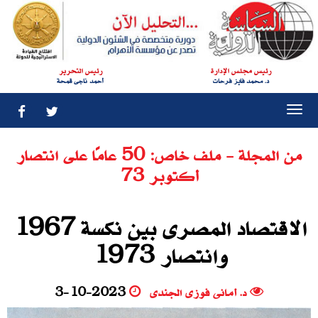
رئيس مجلس الإدارة
رئيس التحرير
د. محمد فايز فرحات
أحمد ناجى قمحة
Togg
navi
من المجلة - ملف خاص: 50 عامًا على انتصار
أكتوبر 73
الاقتصاد المصرى بين نكسة 1967
وانتصار 1973
د. أمانى فوزى الجندى
3-10-2023