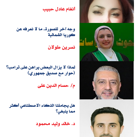
أنغام عادل حبيب
وجه آخر للصورة.. ما لا نعرفه عن
كوريا الشمالية
نسرين طولان
لماذا لا يزال البعض يراهن على ترامب؟
(حوار مع صديق جمهوري)
م/ حسام الدين على
هل يجاملنا الذكاء الاصطناعي أكثر
مما ينبغي؟
د. خالد وليد محمود