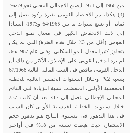
من 1966 إلى 1971 ليصبح الإجمالى المحلى نحو 2٫9%.
(3) هكذا، مر الاقتصاد القومى بفترة ركود تصل إلى
ثمانى أو تسع سنوات ما بين 64/1965 و1973، استنادا
إلى ذلك الانخفاض الكبير فى معدل نمـو الدخل
القومى (أقل من 3٪ خلال هذه الفترة) الذى لم يكن
يتجاوز كثيرا معدل النمو السكانى. وفـى عام 66/1967،
لم يزد الدخل القومى على الإطلاق، الأكثر من ذلك أن
الدخل القومى تناقص فى السنة المالية التالية 67/1968
بنسبة 2%. وخـلال السـنوات الخمـس التالـية للخطـة
الخمسـية الأولـى، انخفضـت نسبة الـزيادة فـى الـناتج
المحلـى الإجمالـى لتصل إلى 17٪ بعد أن كانت 37٪
خـلال سـنوات الخطـة الخمسـية الأولـى.كان السبب
فى هذا التدهور فى مسـتوى الـناتج هـو تدهور حجم
الاستثمار، حيث هبطت نسبته من 18% فـى أواخـر