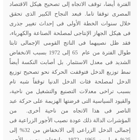
الفترة أيضا، توقف الاتجاه إلى تصحيح هيكل الاقتصاد
المصرى توقفا تاما. فبعد النجاح الكبير الذى تحقق
خلال سنوات الخطة الأولى فى إحداث تغيير جذرى
فى هيكل الجهاز الإنتاجى لمصلحة الصناعة والكهرباء،
فقد ظل نصيبهما فى الناتج القومى الإجمالى ثابتا
طوال الفترة من عام 65 إلى 1972 بسبب الانخفاض
الشديد فى معدل الاستثمار. بل أصابت النكسة أيضاً
نمط توزيع الدخل فتوقفت الحركة نحو تصحيح توزيع
الدخل لمصلحة فئات الدخل الدنيا توقفاً شبه تام
بسبب تراخى معدلات التصنيع والتشغيل من ناحية،
والقيود السياسية التى فرضتها الهزيمة على حركة عبد
الناصر فى هذا الاتجاه من ناحية أخرى. من
المؤشرات الدالة ذلك عودة نصيب الأجور الزراعية فى
إجمالى الدخل الزراعى إلى الانخفاض من 32% إلى
25% فيما بين 1965 و1972، وانخفاض نصيب الأجور