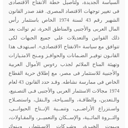
السياسة الجديدة، ولتأصيل خطة الانفتاح الاقتصادى
فى تغيير توجهات الاقتصاد المصرى. فقد صدر القانون
الشهير رقم 43 لسنة 1974 الخاص باستثمار رأس
المال العربى والأجنبى والمناطق الحرة، ثم توالت بعد
ذلك القوانين والتعديلات على جميع الجبهات لكى
تتوافق مع سياسة «الانفتاح الاقتصادى». اسـتهدف هذا
القانـون توفيـر الضـمانات والحوافـز ومـنح الامتـيازات
وتهيئة المناخ الملائم لجذب رءوس الأموال العربية
والأجنبية للاستثمار فى مصر، مع إطلاق حرية القطاع
الخاص فى ممارسة نشاطه. وقـد حدد القانون 43 لعام
1974 مجالات الاستثمار العربى والأجنبى فـى التصـنيع،
والـتعدين، والطاقـة، والسـياحة، والـنقل، واستصـلاح
واسـتزراع الأراضــى، وتنمــية الإنــتاج الحيوانــى،
والثــروة المائــية، والإســكان والتعميــر، والمقـاولات،
وبـيوت الخبـرة، وشـركات الاسـتثمار، وبـنوك