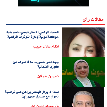
مقالات رأى
الحياد الرقمي الاستراتيجي.. نحو بنية
حوكمة دولية لإدارة التوترات الرقمية
أنغام عادل حبيب
وجه آخر للصورة.. ما لا نعرفه عن
كوريا الشمالية
نسرين طولان
لماذا لا يزال البعض يراهن على ترامب؟
(حوار مع صديق جمهوري)
م/ حسام الدين على