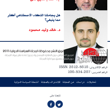
هل يجاملنا الذكاء الاصطناعي أكثر
مما ينبغي؟
د. خالد وليد محمود
الرقم الإلكترونى: ISSN: 2812-5818
الرقم الضريبى: 287-534-100
تحليلات
دراسات
من المجلة
للاشتراك بالمجلة
أنشطة السياسة الدولية
تابعنا على