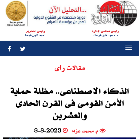
رئيس مجلس الإدارة
رئيس التحرير
د. محمد فايز فرحات
أحمد ناجى قمحة
Togg
navi
مقالات رأى
الذكاء الاصطناعى.. مظلة حماية
الأمن القومى فى القرن الحادى
والعشرين
م. محمد عزام
8-8-2023