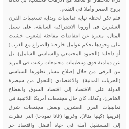
درءا للأخطار أو تعاملا مع الأزمات فحسب، بل لحاقا
بروح العصر وأملا فى التقدم.
فلم تكن لحظة نهاية ثمانينيات وبداية تسعينيات القرن
العشرين فى أوروبا الاشتراكية السابقة، على سبيل
المثال، معبرة عن انتفاضات مفاجئة لشعوب خشيت
على وجودها بحكم عوامل خارجية (الصراع مع الغرب)
أو داخلية (الجمود المجتمعي والسياسي الشامل)، بل
عن دينامية قوى وتنظيمات مجتمعات رغبت فى المزيد
من الرقي من خلال إصلاح مسار تطورها السياسي
(الحريات المدنية)، والاقتصادي (التحول من سيطرة
الدولة على الاقتصاد إلى اقتصاد السوق والقطاع
الخاص). وكذلك كان حال مجتمعات أمريكا اللاتينية فى
ثمانينيات القرن العشرين وبعض مجتمعات شرق
إفريقيا (كينيا مثالا)، وغربها (غانا نموذجا) التي نظرت
إلى المستقبل آملة فى حياة أفضل واقتصاد حر