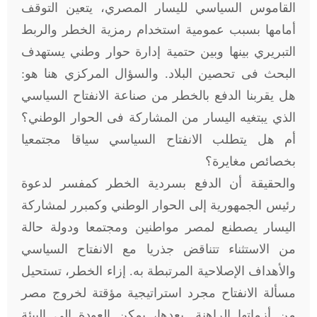
القاموس السياسي لليسار المصري، يتعين التوقف
أمامها بسبب عمومية استخدام رمزية الخطر والربط
التبريري بينها وبين حتمية إدارة حوار وطني يستهدف
البحث فى تحصين البلاد. والسؤال المركزي هنا هو:
هل يقربنا الدفع بالخطر من صناعة الانفتاح السياسي
الذي يبتغيه اليسار من المشاركة فى الحوار الوطني؟
أم هل يتطلب الانفتاح السياسي سياقا مجتمعيا
بخصائص مغايرة؟
والحقيقة أن الدفع بسردية الخطر كمفسر لدعوة
رئيس الجمهورية إلى الحوار الوطني وكمبرر لمشاركة
اليسار يصطنع لمصر مواطنين ومجتمعا ودولة حالة
من الاستثناء تتناقض جذريا مع الانفتاح السياسي
والأهداف الإصلاحية المرتبطة به. إزاء الخطر، تستحيل
مسألة الانفتاح مجرد استراتيجية مؤقتة لخروج مصر
من أزماتها الراهنة. بعدها، يمكن العودة إلى البيئة