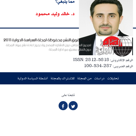
مما ينبغي؟
د. خالد وليد محمود
الرقم الإلكترونى: ISSN: 2812-5818
الرقم الضريبى: 287-534-100
تحليلات
دراسات
من المجلة
للاشتراك بالمجلة
أنشطة السياسة الدولية
تابعنا على