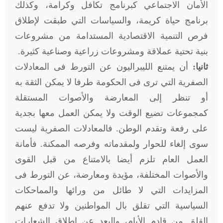
الأمان الاجتماعي كبرنامج تكافل وكرامة، وكذلك
برنامج حياة كريمة، والسياسات التي طبقت لإطلاق
فرص التنمية الاقتصادية المستدامة من مشروعات
بنية تحتية عملاقة ومشروعات زراعية وصناعية كثيرة.
ثانيا:
أن يمتنع الليبراليون عن التورط فى المعادلات
الصفرية التي ترى فى الحكومة طرفا لا يمكن الثقة به
أو تنظر إلى المعارضة والأصوات المستقلة
كمجموعات تضيع الوقت ولا يمكن العمل معها بجدية
على رفعة وتقدم الوطن. فالمعادلات الصفرية ليست
سوى إلغاء للحوار ولمقدماته وفرصه الممكنة. فأمانة
العمل العام تلزم أيضا بالامتناع من قبل القوى
والأصوات المختلفة، مؤيدة ومعارضة، عن التورط فى
المزايدات التي لا طائل من ورائها والمماحكات
السياسية التي تقلق بال المواطنين ولا تدفع عنهم
القلق من قادم الأيام، والبعد عن إطلاق الشعارات