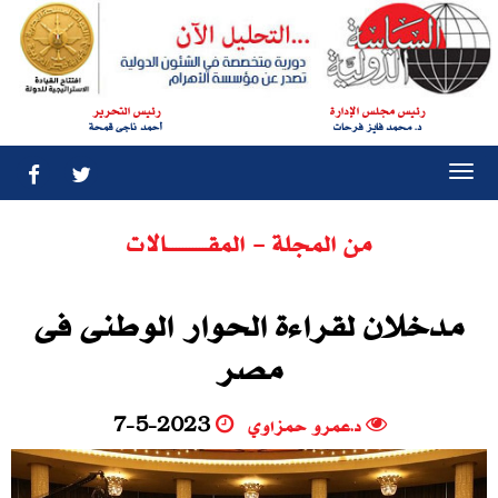
رئيس مجلس الإدارة
رئيس التحرير
د. محمد فايز فرحات
أحمد ناجى قمحة
Togg
navi
من المجلة - المقــــــــــــالات
مدخلان لقراءة الحوار الوطنى فى
مصر
د.عمرو حمزاوي
7-5-2023