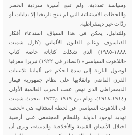
وسياسة تعددية، ولم تقع أسيرة سردية الخطر
واللحظات الاستثنائية التي لم تنتج تاريخيا إلا بدايات أو
ردَّات غير ديمقراطية.
وللتدليل، يمكن فى هذا السياق، استدعاء أفكار
الفيلسوف وعالم القانون الألماني (كارل شميت
١٨٨٨-١٩٨٥) الذي شكلت كتاباته خاصة كتاب
«اللاهوت السياسي» (الصادر فى ١٩٢٢) تبريرا معرفيا
لوصول النازية إلى سدة الحكم فى ألمانيا ثلاثينيات
القرن الماضي وانقلابها على نظام جمهورية فيمار
الديمقراطي الذي نهض عقب الحرب العالمية الأولى
(١٩١٤-١٩١٨)، ودام بين ١٩١٩ و١٩٣٣. يتحدث شميت
فى اللاهوت السياسي عن لحظة استثنائية هي «لحظة
تهديد لوجود الدولة وللنظام المجتمعي على أرضية
اختلال الأنساق القيمية والأخلاقية والدينية»، ويرى أن