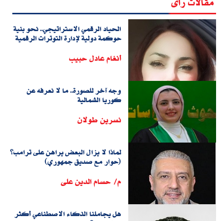
مقالات رأى
الحياد الرقمي الاستراتيجي.. نحو بنية
حوكمة دولية لإدارة التوترات الرقمية
أنغام عادل حبيب
وجه آخر للصورة.. ما لا نعرفه عن
كوريا الشمالية
نسرين طولان
لماذا لا يزال البعض يراهن على ترامب؟
(حوار مع صديق جمهوري)
م/ حسام الدين على
هل يجاملنا الذكاء الاصطناعي أكثر