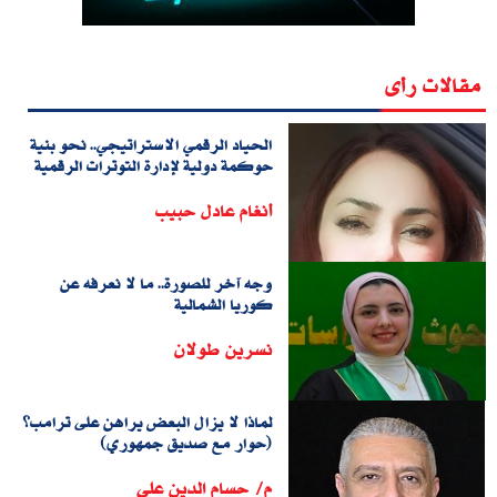
مقالات رأى
الحياد الرقمي الاستراتيجي.. نحو بنية
حوكمة دولية لإدارة التوترات الرقمية
أنغام عادل حبيب
وجه آخر للصورة.. ما لا نعرفه عن
كوريا الشمالية
نسرين طولان
لماذا لا يزال البعض يراهن على ترامب؟
(حوار مع صديق جمهوري)
م/ حسام الدين على