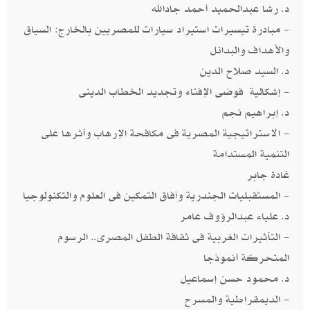
د. رشا عبدالحميد أحمد جادالله
- مبادرة تيسيرات استيراد سيارات للمصريين بالخارج: السياق
والأهداف والبدائل
د. السيد صلاح الدين
- إشكالية فوضى الإفتاء وتجديد الخطاب الدينى
د. إبراهيم نجم
- الاستراتيجية المصرية فى مكافحة الإرهاب وأثرها على
التنمية المستدامة
غادة جابر
- المستقبليات الجندرية وآفاق التمكين فى العلوم والتكنولوجيا
د. علياء عبدالرؤوف عامر
- التأثيرات الغربية فى ثقافة الطفل المصرى.. الرسوم
المتحركة أنموذجا
د. محمود حسن إسماعيل
- الديمقراطية والمسرح