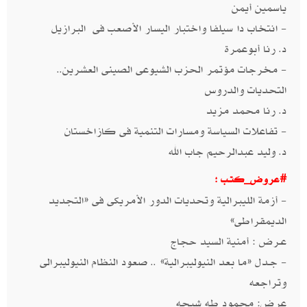
ياسمين أيمن
- انتخاب دا سيلفا واختبار اليسار الأصعب فى البرازيل
د. رنا أبوعمرة
- مخرجات مؤتمر الحزب الشيوعى الصينى العشرين..
التحديات والدروس
د. رنا محمد مزيد
- تفاعلات السياسة ومسارات التنمية فى كازاخستان
د. وليد عبدالرحيم جاب الله
#عروض_كتـب :
- أزمة الليبرالية وتحديات الدور الأمريكى فى «التجديد
الديمقراطى»
عـرض : أمنية السيد حجاج
- جـدل «ما بعد النيوليبرالية» .. صعود النظام النيوليبرالى
وتراجعه
عرض: محمود طه شيحه