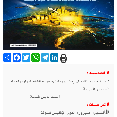
Share
Facebook
Twitter
WhatsApp
Telegram
LinkedIn
#الافتتاحيـــة :
قضايا حقوق الإنسان بين الرؤية المصرية الشاملة وازدواجية
المعايير الغربية
أحمد ناجى قمحة
#الدراســـــــات :
🔴تقديم: صيرورة الدور الإقليمى للدولة