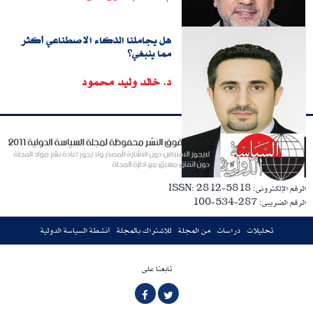
هل يجاملنا الذكاء الاصطناعي أكثر
مما ينبغي؟
د. خالد وليد محمود
الرقم الإلكترونى: ISSN: 2812-5818
الرقم الضريبى: 287-534-100
تحليلات
دراسات
من المجلة
للاشتراك بالمجلة
أنشطة السياسة الدولية
تابعنا على