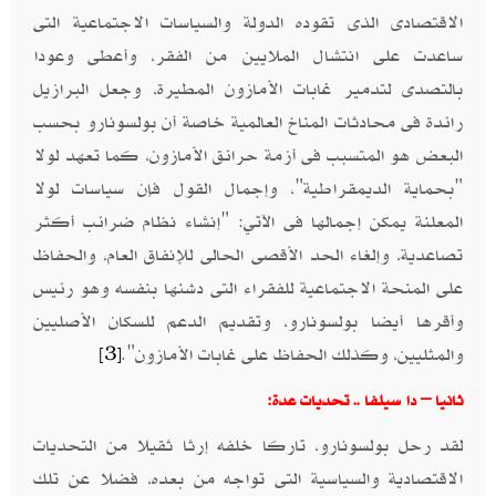
الاقتصادى الذى تقوده الدولة والسياسات الاجتماعية التى
ساعدت على انتشال الملايين من الفقر، وأعطى وعودا
بالتصدى لتدمير غابات الأمازون المطيرة، وجعل البرازيل
رائدة فى محادثات المناخ العالمية خاصة أن بولسونارو بحسب
البعض هو المتسبب فى أزمة حرائق الأمازون، كما تعهد لولا
"بحماية الديمقراطية"، وإجمال القول فإن سياسات لولا
المعلنة يمكن إجمالها فى الآتي: "إنشاء نظام ضرائب أكثر
تصاعدية، وإلغاء الحد الأقصى الحالى للإنفاق العام، والحفاظ
على المنحة الاجتماعية للفقراء التى دشنها بنفسه وهو رئيس
وأقرها أيضا بولسونارو، وتقديم الدعم للسكان الأصليين
والمثليين، وكذلك الحفاظ على غابات الأمازون".
[3]
ثانيا – دا سيلفا .. تحديات عدة:
لقد رحل بولسونارو، تاركا خلفه إرثا ثقيلا من التحديات
الاقتصادية والسياسية التى تواجه من بعده، فضلا عن تلك