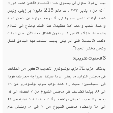
بيد أن لولا حاول أن يحتوى هذا الانقسام فأعلن عقب فوزه:
"إنه من ١ يناير ٢٠٢٣ ، سأحكم 215 مليون برازيلى، وليس
فقط أولئك الذين صوتوا لى، لا يوجد برازيليان. نحن دولة
واحدة، شعب واحد، أمة عظيمة. هذا البلد يحتاج إلى السلام
والوحدة. هؤلاء الناس لا يريدون القتال بعد الآن. حان الوقت
لإلقاء الأسلحة التى لم يكن يجب استخدامها البنادق تقتل
ونحن نختار الحياة".
3)
تحديات تشريعية:
يمتلك حزب
حزب بولسونارو النصيب الأكبر من المقاعد
PL
فى مجلس النواب، ما يعنى أن دا سيلفا سيواجه معارضة قوية
فى المجلسين؛ حيث زاد عدد نواب حزب بولسونارو من ٧٦
إلى ٩٩، بينما تضاعف فى مجلس الشيوخ من ٧ أعضاء إلى ١٤،
بينما زاد حزب العمال بزعامة لولا دا سيلفا عدد نوابه من ٥٦
إلى ٦٨ وأعضاء مجلس الشيوخ من ٧ إلى ٨، وبشكل عام