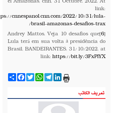
el Amazonas, cnn, 31 Octubre, 2022, At
link:
tps://cnnespanol.cnn.com/2022/10/31/lula-
brasil-amazonas-desafios-trax/
Andrey Mattos, Veja 10 desafios que
[6]
Lula terá em sua volta à presidência do
Brasil, BANDEIRANTES, 31/10/2022, at
link:
https://bit.ly/3FxPlYX
Share
Facebook
Twitter
WhatsApp
Telegram
LinkedIn
تعريف الكاتب