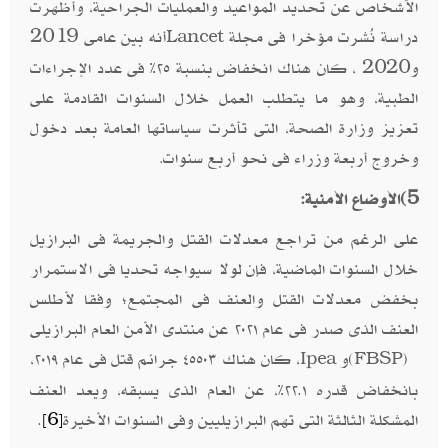
الأشخاص عن تحديد المواعيد والعمليات الجراحية، وأظهرت
دراسة نُشرت مؤخرا فى مجلة
أنه بين عامى 2019
Lancet
و2020 ، كان هناك انخفاض بنسبة ٢٥٪ فى عدد الإجراءات
الطبية، وهو ما يتطلب العمل خلال السنوات القادمة على
تعزيز وزارة الصحة، التى تأثرت سياساتها العامة بعد دخول
وخروج أربعة وزراء فى نحو أربع سنوات
.
5)
الأوضاع الأمنية:
على الرغم من تراجع معدلات القتل والجريمة فى البرازيل
خلال السنوات الماضية، فإن لولا سيواجه تحديا فى الاستمرار
بخفض معدلات القتل والعنف فى المجتمع؛ وفقا لأطلس
العنف الذى صدر فى عام ٢٠٢١ عن منتدى الأمن العام البرازيلى
و
، كان هناك ٤٥٥٠٣ جرائم قتل فى عام ٢٠١٩،
Ipea
(FBSP)
بانخفاض قدره ٢٢.١٪، عن العام الذى يسبقه، ويعد العنف
المشكلة الثالثة التى تهم البرازيليين وفى السنوات الأخيرة
.
[6]