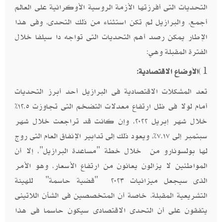
التحديات التى أفرزتها الأزمة الروسية الأوكرانية على العالم
أجمع، والبرازيل لم تكن استثناء من ذلك التحدى، وفى هذا
الإطار يمكن رصد أهم التحديات التى تواجه دا سيلفا خلال
الفترة المقبلة وهي:
1)
الأوضاع الاقتصادية:
تعد المشكلات الاقتصادية فى البرازيل أحد أبرز التحديات
أمام لولا فى ظل ارتفاع معدلات التضخم التى تجاوزت ١٢.٥٪
خلال شهر إبريل ٢٠٢٢، وإن كانت قد تراجعت خلال شهر
سبتمبر إلى ٧.١٧٪، ويعود ذلك إلى تدابير الإنفاق العام التى روج
لها بولسونارو من خلال خطة "مساعدة البرازيل"، إلا أن
المواطنين لا يزالون يعانون من ارتفاع الأسعار، وهو الأمر
الذى سيجعل ميزانيات ٢٠٢٣ "قضية حاسمة" للهيئة
التشريعية المقبلة، خاصة أن المتخصصين فى الشأن اللاتينى
يتفقون على أن التحدى الاقتصادى سيكون حاسما فى هذا