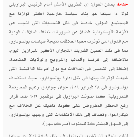
يمكن القول: إن الطريق الأمثل أمام الرئيس البرازيلى
ختاما،
لولا دا سيلفا هو بناء سياسة خارجية أكثر توازنا مع
المجتمع الدولى، خاصة فى ظل التحديات التى نتجت عن
الأزمة الأوكرانية، فضلا عن ضرورة استئناف العلاقات الودية
مع الدول التى توترت معها العلاقات نتيجة سياسات بولسونارو،
بما فى ذلك الصين الشريك التجارى الأكبر للبرازيل اليوم،
بالإضافة إلى فرنسا وألمانيا والنرويج والولايات المتحدة،
إضافة إلى التحسن فى العلاقات مع دول أمريكا اللاتينية، التى
شهدت توترات بينها فى ظل إدارة بولسونارو؛ حيث استضاف
بولسونارو فى ٢٨ فبراير ٢٠١٩، خوان جوايدو، زعيم المعارضة
الفنزويلية، كما صوتت البرازيل فى نوفمبر ٢٠١٩ ضد قرار
رفع الحظر المفروض على كوبا، ناهيك عن الخلاف مع
نيكاراجوا، وتضاف إلى ذلك الانتقادات التى وجهها بولسونارو،
إلى السوق المشتركة للجنوب (ميركوسور).
لذلك يتوقع أن تشهد البرازيل فى ظل قيادة لولا دا سيلفا