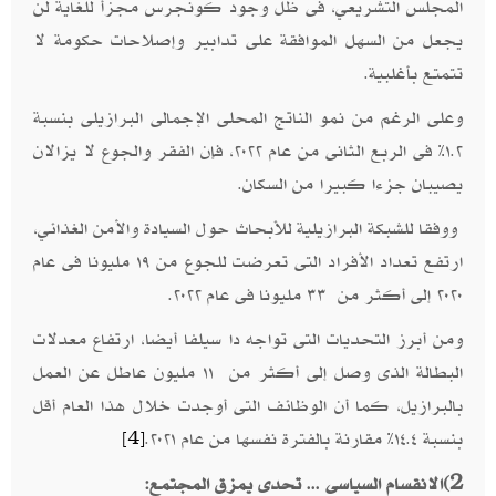
المجلس التشريعي، فى ظل وجود كونجرس مجزأ للغاية لن
يجعل من السهل الموافقة على تدابير وإصلاحات حكومة لا
تتمتع بأغلبية.
وعلى الرغم من نمو الناتج المحلى الإجمالى البرازيلى بنسبة
١.٢٪ فى الربع الثانى من عام ٢٠٢٢، فإن الفقر والجوع لا يزالان
يصيبان جزءا كبيرا من السكان.
ووفقا للشبكة البرازيلية للأبحاث حول السيادة والأمن الغذائي،
ارتفع تعداد الأفراد التى تعرضت للجوع من ١٩ مليونا فى عام
٢٠٢٠ إلى أكثر من ٣٣ مليونا فى عام ٢٠٢٢.
ومن أبرز التحديات التى تواجه دا سيلفا أيضا، ارتفاع معدلات
البطالة الذى وصل إلى أكثر من ١١ مليون عاطل عن العمل
بالبرازيل، كما أن الوظائف التى أوجدت خلال هذا العام أقل
بنسبة ١٤.٤٪ مقارنة بالفترة نفسها من عام ٢٠٢١.
[4]
2)
الانقسام السياسى ... تحدى يمزق المجتمع: