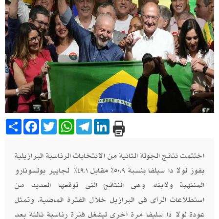
Share
Facebook
Twitter
WhatsApp
Telegram
LinkedIn
اختتمت نتائج الجولة الثانية من الانتخابات الرئاسية البرازيلية
بفوز لولا دا سيلفا بنسبة ٥٠.٩٪ مقابل ٤٩.١٪ لجايير بولسونارو
المنتهية ولايته، وهى النتائج التى توقعها العديد من
استطلاعات الرأى فى البرازيل خلال الفترة الماضية، وتمثل
عودة لولا دا سليفا مرة أخرى ليشغل فترة رئاسية ثالثة بعد