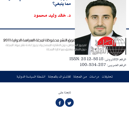
مما ينبغي؟
د. خالد وليد محمود
الرقم الإلكترونى: ISSN: 2812-5818
الرقم الضريبى: 287-534-100
تحليلات
دراسات
من المجلة
للاشتراك بالمجلة
أنشطة السياسة الدولية
تابعنا على