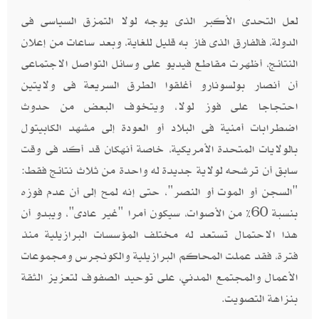
لعل التحدى الأكبر الذى يوجه لولا التمزق السياسى فى
الدولة، فالفارق الذى فاز به قليل للغاية، وبعد ساعات من إعلان
النتائج، أظهرت مقاطع فيديو على وسائل التواصل الاجتماعى
أن أنصار بولسونارو أغلقوا الطرق السريعة فى ولايتين
احتجاجا على فوز لولا، ويتخوف البعض من حدوث
اضطرابات أمنية فى البلاد أو العودة إلى مشهد الكابيتول
بالولايات المتحدة الأمريكية، خاصة أنهكان قد أكد فى وقت
سابق أن ترشحه لولاية جديدة له واحدة من ثلاث نتائج فقط:
"السجن أو الموت أو النصر"، حتى إنه لمح إلى أن عدم فوزه
بنسبة 60% من الأصوات، سيكون أمرا "غير عادى"، ويبدو أن
هذا الاحتمال تستعد له مختلف المؤسسات البرازيلية منذ
فترة، فقد عملت المحاكم البرازيلية والكونجرس ومجموعات
الأعمال والمجتمع المدني، على توحيد الصفوف لتعزيز الثقة
بنزاهة التصويت.