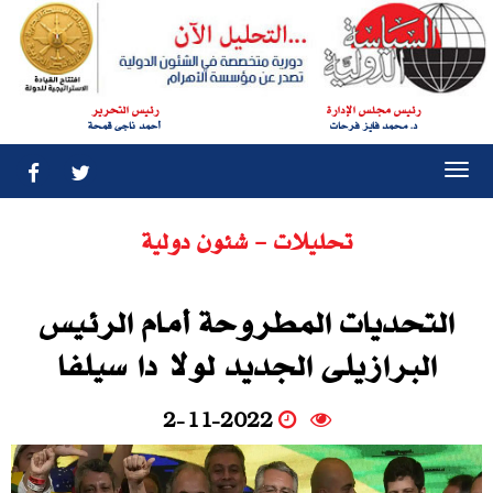
رئيس مجلس الإدارة
رئيس التحرير
د. محمد فايز فرحات
أحمد ناجى قمحة
Togg
navi
تحليلات - شئون دولية
التحديات المطروحة أمام الرئيس
البرازيلى الجديد لولا دا سيلفا
2-11-2022