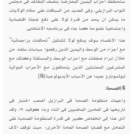
ستحتفظ أحزاب اليمين المعارضة بنصف المقاعد فى مجلس
النواب البرازيلي، وفى العديد من السباقات على حكام الولايات،
ما يمكن أن يحد من قدرة لولا على دفع عجلة اقتصادية
واجتماعية طموحة كما جاء فى برنامجه الانتخابى.
هذا الانقسام سوف يدفع لولا لتشكيل "تحالفات براجماتية"
مع أجزاء من الوسط واليمين الذين رفضوا سياسات سلفه، من
خلال إبرام صفقات مع أحزاب الوسط والمستقلة وكذلك مع
المشرعين المعتدلين الذين يتحالفون مع الأحزاب الموالية
لبولسونارو بعيدا عن الأسباب الأيديولوجية.
[5]
4)
الصحة:
واجهات منظومة الصحة فى البرازيل أصعب اختبار فى
تاريخها فى العامين الماضيين فى أثناء وباء كوفيد ١٩، وقد
أدى هذا إلى انخفاض كبير فى قدرة المنظومة الصحية على
التعامل مع قضايا الصحة العامة الأخرى؛ حيث توقف آلاف