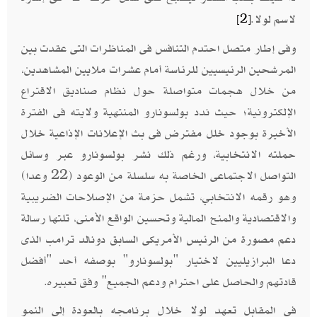
لاسم لولا.
[2]
وفى إطار متصل احتدم التنافس فى المناظرات التى عقدت بين
المرشحين الرئيسيين للرئاسة أمام عشرات ملايين المشاهدين،
من خلال هجمات متواصلة حول نظام صناديق الاقتراع
الإلكترونية؛ حيث ندد بولسونارو المنتهية ولايته فى الفترة
الأخيرة بوجود خلل مفترض فى بث الإعلانات الإذاعية خلال
حملته الانتخابية، ورغم ذلك نشر بولسونارو عبر وسائل
التواصل الاجتماعى الخاصة به سلسلة من الوعود (22 وعدا)
وهو رقمه الانتخابي، تشمل حزمة من الإصلاحات الضريبية
والاقتصادية والمنح المالية وتحسين الواقع الأمنى، تلتها رسالة
دعم مصورة من الرئيس الأمريكى السابق دونالد ترامب الذى
دعا البرازيليين لاختيار "بولسونارو" بوصفه أحد "أفضل
قادتهم والحاصل على احترام ودعم الجميع" وفق تعبيره.
فى المقابل تعهد لولا خلال برنامجه بالعودة إلى النمو