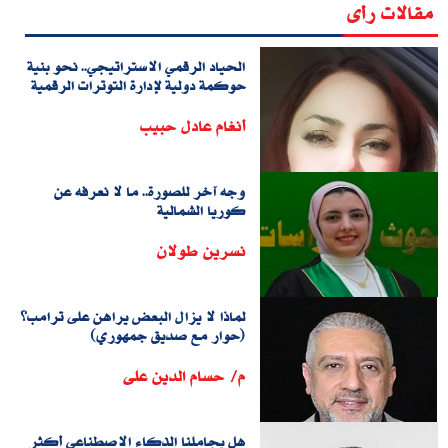
مقالات رأى
الحياد الرقمي الاستراتيجي.. نحو بنية
حوكمة دولية لإدارة التوترات الرقمية
أنغام عادل حبيب
وجه آخر للصورة.. ما لا نعرفه عن
كوريا الشمالية
نسرين طولان
لماذا لا يزال البعض يراهن على ترامب؟
(حوار مع صديق جمهوري)
م/ حسام الدين على
هل يجاملنا الذكاء الاصطناعي أكثر