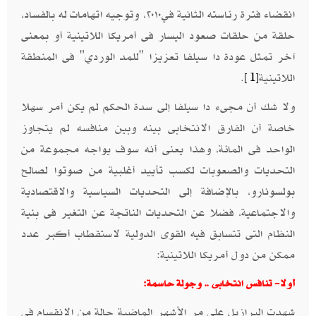
انقضاء فترة رئاسته الثانية في٢٠١٠، وتوجيه اتهامات له بالفساد،
حلقة من حلقات صعود اليسار فى أمريكا اللاتينية أو بمعنى
آخر تمثل عودة دا سيلفا تعزيزا "للمد الوردي" فى المنطقة
اللاتينية
.
[1]
ولا شك أن مجىء دا سيلفا إلى سدة الحكم لم يكن أمر سهلا
خاصة أن الفارق الانتخابى بينه وبين منافسه لم يتجاوز
الواحد فى المائة، وهذا يعنى أنه سوف يواجه مجموعة من
التحديات والصعوبات لكسب تأييد أغلبية من صوتوا لصالح
بولسونارو، بالإضافة إلى التحديات السياسية والاقتصادية
والاجتماعية، فضلا عن التحديات الناتجة عن التغير فى بنية
النظام التى تتسابق فيه القوى الدولية لاستقطاب أكبر عدد
ممكن من دول أمريكا اللاتينية:
أولا- تنافس انتخابى .. وجولة حاسمة:
شهدت البرازيل على مر الأشهر الماضية حالة من الانقسام فى