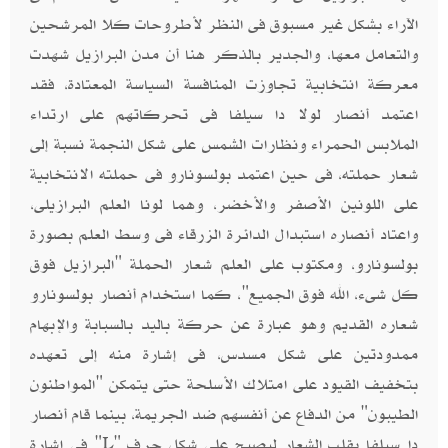
الآراء بشكل غير مسبوق فى النظر لأطروحات كلا المرشحين
والتعامل معها، والجدير بالذكر هنا أن مدن البرازيل شهدت
معركة انتخابية تجاوزت المنافسة السياسة المعتادة، فقد
اعتمد أنصار لولا دا سيلفا فى تحركاتهم على ارتداء
الملابس الحمراء ونظارات الشمس على شكل النجمة نسبة إلى
شعار حملته، فى حين اعتمد بولسونارو فى حملته الانتخابية
على اللونين الأصفر والأخضر، وهما لونا العلم البرازيلى،
واعتاد أنصاره استبدال الدائرة الزرقاء فى وسط العلم بصورة
بولسونارو، ومكتوب على العلم شعار الحملة "البرازيل فوق
كل شىء، الله فوق الجميع"، كما استخدام أنصار بولسونارو
شعاره القديم وهو عبارة عن حركة باليد بالسبابة والإبهام
ممدودتين على شكل مسدس، فى إشارة منه إلى تعهده
بتخفيف القيود على امتلاك الأسلحة حتى يتمكن "المواطنون
الطيبون" من الدفاع عن أنفسهم ضد الجريمة، بينما قام أنصار
دا سيلفا بقلب الشعار ليصبح على شكل حرف "
" فى إشارة
L