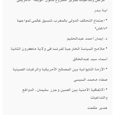
​آيــة بــدر​​
• اجتماع التحالف الدولى بالمغرب..تنسيق عالمى لمواجهة
«داعش» ​
د. إيمان أحمد عبدالحليم​​
• ملامح السياسة الخارجية لفرنسا فى ولاية ماكرون الثانية ​
أسماء سيد عبدالخالق​​
• الأزمة التايوانية بين المصالح الأمريكية والرغبات الصينية​
صفاء محمد السيسي​​
• الاتفاقية الأمنية بين الصين وجزر سليمان.. الدوافع
والتداعيات​
هدير طلعت​​