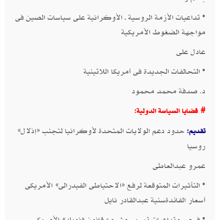
• تداعيات الأزمة الروسية ـ الأوكرانية على سياسات الصين فى
مواجهة الضغوط الأمريكية​
عادل على​​
• التحالفات الجديدة فى أمريكا اللاتينية​
د. صدفة محمد محمود​
# قضايا السياسة الدولية:
حدود دعم الولايات المتحدة لأوكرانيا لتجنب «إذلال»
تقديم:
روسيا​
عمرو عبدالعاطى​​
• التأثيرات المتوقعة لرفع «الاحتياطى الفيدرالى» الأمريكى
أسعار الفائدة​سنية عبدالقادر نايل​​
• فرص وتداعيات تمرير مشروع قانون «نوبك» الأمريكى