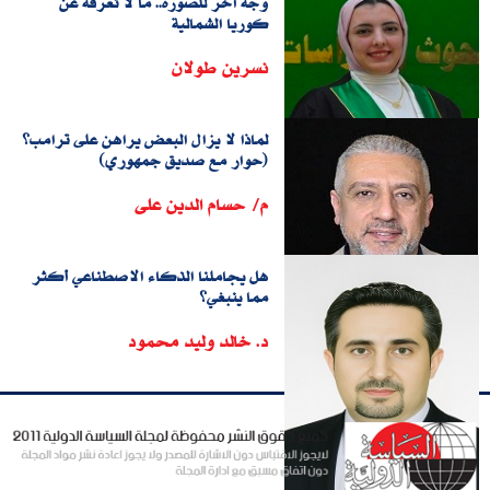
وجه آخر للصورة.. ما لا نعرفه عن
كوريا الشمالية
نسرين طولان
لماذا لا يزال البعض يراهن على ترامب؟
(حوار مع صديق جمهوري)
م/ حسام الدين على
هل يجاملنا الذكاء الاصطناعي أكثر
مما ينبغي؟
د. خالد وليد محمود