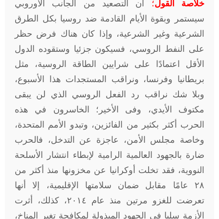
خلاصة القول
؛
أن التصعيد من الجانب الأوروبي
سيستمر وبقوة الأيام القادمة ضد روسيا بكل الطرق
الشرعية وغير الشرعية، وإذا كان هناك فرض حظر
على النفط الروسي، فسيكون جزئيا وستقوده الدول
الأقل اعتمادًا على شرايين الطاقة الروسية، مثل
بريطانيا وفرنسا، ونراقب المستجدات هذا الأسبوع،
وبلا شك نراقب رد الفعل الروسي الذي لن يبقى
مكتوف الأيدي، وفى الأخير؛ الخاسرون في هذه
الحرب أكثر بكثير من الفائزين، وتبدو الأمم المتحدة،
وخاصة مجلس الأمن، عاجزة عن التدخل، فالحرب
ضارة بالجهود العالمية الرامية لإبطاء انتشار الأسلحة
النووية، فقد تخلت أوكرانيا عن مخزونها منذ أكثر من
٢٨ عامًا مقابل ضمان سلامتها الإقليمية، إلا أنها
تعرضت للغزو مرتين منذ عام ٢٠١٤، كذلك، أثرت
الأزمة سلبا فى الجهود المبذولة لمكافحة تغير المناخ،