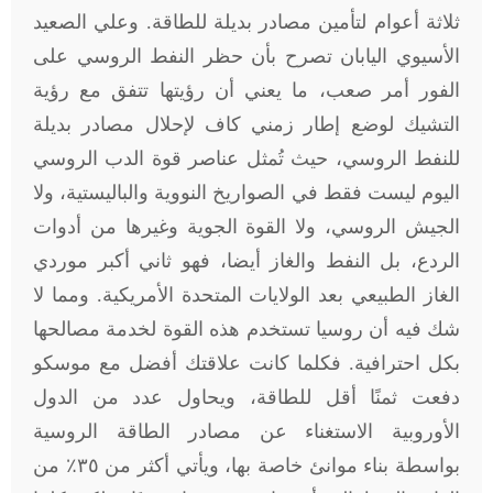
ثلاثة أعوام لتأمين مصادر بديلة للطاقة. وعلي الصعيد
الأسيوي اليابان تصرح بأن حظر النفط الروسي على
الفور أمر صعب، ما يعني أن رؤيتها تتفق مع رؤية
التشيك لوضع إطار زمني كاف لإحلال مصادر بديلة
للنفط الروسي، حيث تُمثل عناصر قوة الدب الروسي
اليوم ليست فقط في الصواريخ النووية والباليستية، ولا
الجيش الروسي، ولا القوة الجوية وغيرها من أدوات
الردع، بل النفط والغاز أيضا، فهو ثاني أكبر موردي
الغاز الطبيعي بعد الولايات المتحدة الأمريكية. ومما لا
شك فيه أن روسيا تستخدم هذه القوة لخدمة مصالحها
بكل احترافية. فكلما كانت علاقتك أفضل مع موسكو
دفعت ثمنًا أقل للطاقة، ويحاول عدد من الدول
الأوروبية الاستغناء عن مصادر الطاقة الروسية
بواسطة بناء موانئ خاصة بها، ويأتي أكثر من ٣٥٪ من