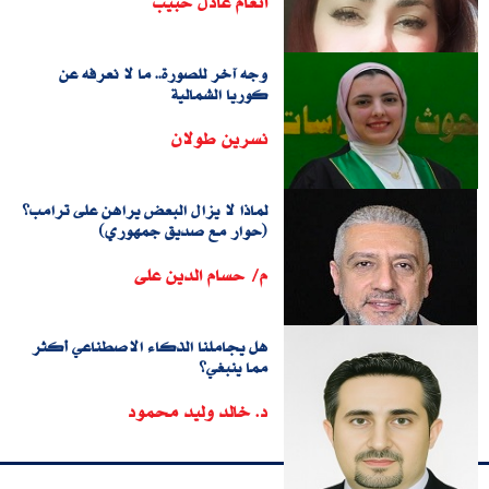
أنغام عادل حبيب
وجه آخر للصورة.. ما لا نعرفه عن
كوريا الشمالية
نسرين طولان
لماذا لا يزال البعض يراهن على ترامب؟
(حوار مع صديق جمهوري)
م/ حسام الدين على
هل يجاملنا الذكاء الاصطناعي أكثر
مما ينبغي؟
د. خالد وليد محمود