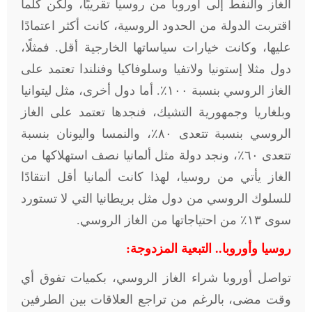
الغاز والنفط إلى أوروبا من روسيا تقريبًا، ولكن كلما
اقتربت الدولة من الحدود الروسية، كانت أكثر اعتمادًا
عليها، وكانت خيارات سياساتها الخارجية أقل. فمثلًا،
دول مثلا إستونيا ولاتفيا وسلوفاكيا وفنلندا تعتمد على
الغاز الروسي بنسبة ١٠٠٪. أما دول أخرى، مثل ليتوانيا
وبلغاريا وجمهورية التشيك، فنجدها تعتمد على الغاز
الروسي بنسبة تتعدى ۸٠٪، والنمسا واليونان بنسبة
تتعدى ٦٠٪، ونجد دولة مثل ألمانيا نصف استهلاكها من
الغاز يأتي من روسيا، لهذا كانت ألمانيا أقل انتقادًا
للسلوك الروسي من دول مثل بريطانيا التي لا تستورد
سوى ١٣٪ من احتياجاتها من الغاز الروسي
.
روسيا وأوروبا.. التبعية المزدوجة
:
تواصل أوروبا شراء الغاز الروسي، بكميات تفوق أي
وقت مضى، بالرغم من تراجع العلاقات بين الطرفين