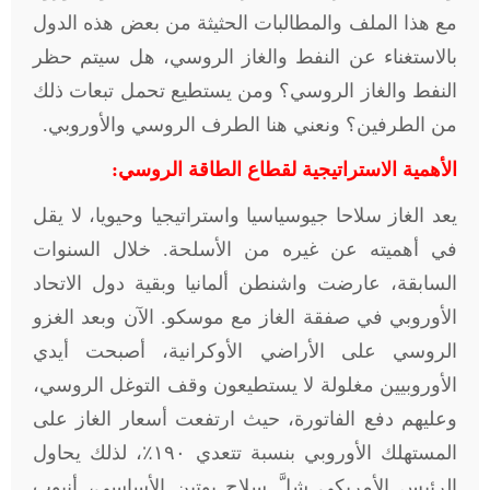
مع هذا الملف والمطالبات الحثيثة من بعض هذه الدول
بالاستغناء عن النفط والغاز الروسي، هل سيتم حظر
النفط والغاز الروسي؟ ومن يستطيع تحمل تبعات ذلك
من الطرفين؟ ونعني هنا الطرف الروسي والأوروبي
.
الأهمية الاستراتيجية لقطاع الطاقة الروسي
:
يعد الغاز سلاحا جيوسياسيا واستراتيجيا وحيويا، لا يقل
في أهميته عن غيره من الأسلحة. خلال السنوات
السابقة، عارضت واشنطن ألمانيا وبقية دول الاتحاد
الأوروبي في صفقة الغاز مع موسكو. الآن وبعد الغزو
الروسي على الأراضي الأوكرانية، أصبحت أيدي
الأوروبيين مغلولة لا يستطيعون وقف التوغل الروسي،
وعليهم دفع الفاتورة، حيث ارتفعت أسعار الغاز على
المستهلك الأوروبي بنسبة تتعدي ١۹٠٪، لذلك يحاول
الرئيس الأمريكي شلَّ سلاح بوتين الأساسي، أنبوب