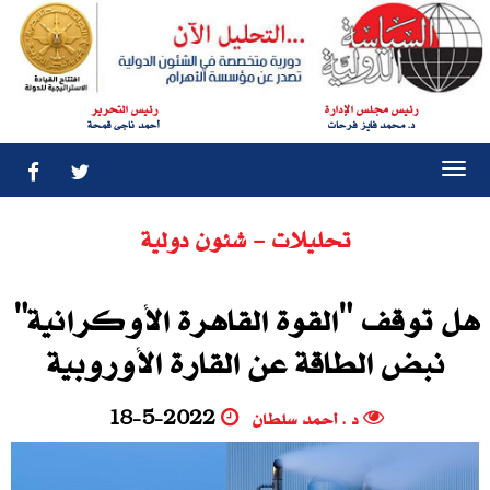
رئيس مجلس الإدارة
رئيس التحرير
د. محمد فايز فرحات
أحمد ناجى قمحة
Togg
navi
تحليلات - شئون دولية
هل توقف "القوة القاهرة الأوكرانية"
نبض الطاقة عن القارة الأوروبية
د . أحمد سلطان
18-5-2022