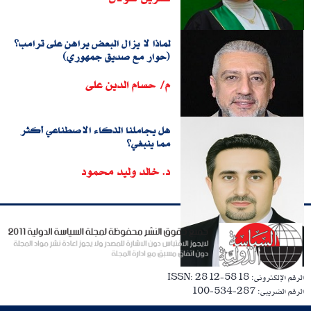
لماذا لا يزال البعض يراهن على ترامب؟
(حوار مع صديق جمهوري)
م/ حسام الدين على
هل يجاملنا الذكاء الاصطناعي أكثر
مما ينبغي؟
د. خالد وليد محمود
الرقم الإلكترونى: ISSN: 2812-5818
الرقم الضريبى: 287-534-100