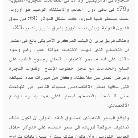
التجارة فى الأمريكتين، و74% فى المعاملات التجارية الآسيوية
و79% فى باقى دول العالم، والاستثناء الوحيد هو أوروبا،
حيث يسيطر فيها اليورو، كما يشكل الدولار 60% من سوق
الديون الدولية، ويأتى بعده اليورو بفارق كبير بنصيب 23
.
%
وهناك فريق يرى أن البنك المركزى الأمريكى بالغ فى اعتبار
أن التضخم الذى شهده الاقتصاد مؤقتاً عابر، رغم وجود
دلائل على أنه مستمر لاعتبارات تتعلق بجموح الطلب على
السلع والخدمات مع عجز خطوط الإنتاج وقنوات التجارة
وعرض العمل عن ملاحقته. وكان من مبررات هذه المبالغة
التى ساقها بعض الاقتصاديين محاولة التأثير فى التوقعات
حتى لا تأخذ بالتضخم لمسار أعلى مما يفسره الوضع
الاقتصادي
.
وتوقع المدير التنفيذى لصندوق النقد الدولى أن تكون هناك
تداعيات متوقعة للزيادة فى سعر الفائدة على الدولار خلال
العامين القادمين، وأن تكون هناك ست أو سبع زيادات تتراوح