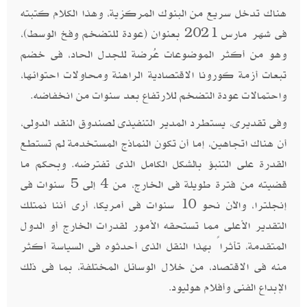
هناك تدخل سريع من البنوك المركزية، وهذا الكلام كتبته
فى شهر مارس 2021 بعنوان (عودة للتضخم وفخ الوسط)،
وهو من أكثر الموضوعات عُرضة للجدل الحاد، فى خضم
تبعات أزمة كورونا الاقتصادية الراهنة ومحاولات احتوائها،
واحتمالات عودة التضخم للارتفاع بعد سنوات من انخفاضه.
وفى تقديرى، يستطرد المدير التنفيذى لصندوق النقد الدولى،
أن هناك اتجاهين، إما أن تكون النماذج المستخدمة لم تستطع
القدرة على التنبؤ بالشكل الكامل الذى تفترضه. وبحكم ما
قضيته من فترة طويلة فى الخارج، من 4 إلى 5 سنوات فى
إنجلترا، والآن نحو 10 سنوات فى أمريكا، أرى أننا نمتلك
التقدير الأعلى مما تستحقه الأمور لقدرات الخارج أو الدول
المتقدمة، تأثراً بهذا النقل الذى أحدثوه فى السياسة أكثر
منه فى الاقتصاد، من خلال الوسائل المختلفة، بما فى ذلك
الإبداع الفنى وأفلام هوليود
.