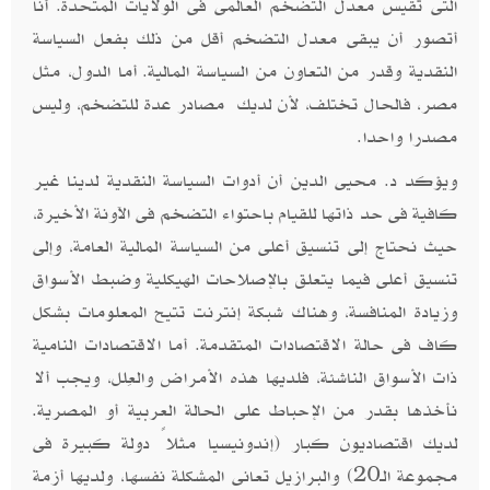
التى تقيس معدل التضخم العالمى فى الولايات المتحدة. أنا
أتصور أن يبقى معدل التضخم أقل من ذلك بفعل السياسة
النقدية وقدر من التعاون من السياسة المالية. أما الدول، مثل
مصر، فالحال تختلف، لأن لديك مصادر عدة للتضخم، وليس
مصدرا واحدا.
ويؤكد د. محيى الدين أن أدوات السياسة النقدية لدينا غير
كافية فى حد ذاتها للقيام باحتواء التضخم فى الآونة الأخيرة،
حيث نحتاج إلى تنسيق أعلى من السياسة المالية العامة، وإلى
تنسيق أعلى فيما يتعلق بالإصلاحات الهيكلية وضبط الأسواق
وزيادة المنافسة، وهناك شبكة إنترنت تتيح المعلومات بشكل
كاف فى حالة الاقتصادات المتقدمة. أما الاقتصادات النامية
ذات الأسواق الناشئة، فلديها هذه الأمراض والعِلل، ويجب ألا
نأخذها بقدر من الإحباط على الحالة العربية أو المصرية.
لديك اقتصاديون كبار (إندونيسيا مثلاً دولة كبيرة فى
مجموعة الـ20) والبرازيل تعانى المشكلة نفسها، ولديها أزمة