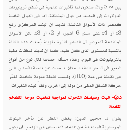
بين ١,٧٥٪ و٢٪، ستكون لها تأثيرات عالمية فى تدفق تريليونات
الدولارات إلى العديد من دول المنطقة. أما فى الدول النامية
كمصر ذات الأسواق الناشئة، فتجد أن البنك المركزى رفع
3% أو 4% على مدى 6 أشهر، أو 2% أو 3%. لكن الأسواق
المتقدمة تفترض أن الصفر لفترة طويلة يُحدث هذه النقلة
بالنسبة للمستوى الذى كان عليه. كما أن لديك تدفقات مالية
بالتريليونات فى اليوم، وهذه مسألة حساسة لكل نوع من أنواع
التغير فى أسعار الفائدة. مثلا، نتحدث عن نقطة الأساس، التى
هى نقطة من مئة (0.0%)، وليست نقطة مئوية كاملة، تغيّر
حركة التدفق المالى من دولة إلى أخرى، وفقاً لهذه التغيرات
.
ثانيًا- آليات وسياسات التحرك لمواجهة تداعيات موجة التضخم
القادمة
:
يقول د. محيى الدين: بغض النظر عن تأخر البنوك
المركزية المتقدمة من عدمه، فقد كان من الواجب أن يكون