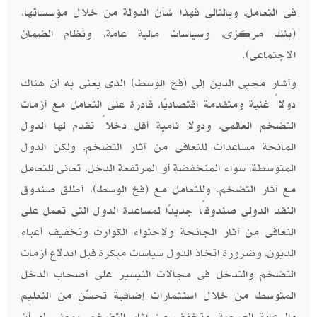
فى التعامل، وبالتالى فهذا شأن الدولة من خلال مؤسساتها،
(بنك مركزى، وسياسات مالية عامة، ونظام الضمان
الاجتماعى).
وأشار محيى الدين إلى (فخ الوسط) الذى يعنى به أن هناك
دولاً غنية ومتقدمة اقتصاديًا، قادرة على التعامل مع أزمات
التضخم العالمى، ودولا نامية أقل دخلاً تقدم لها الدول
المانحة مساعدات للتعافى من آثار التضخم، ولكن الدول
المتوسطة، سواء المنخفضة أو المرتفعة الدخل، تعانى للتعامل
مع آثار التضخم. وللتعامل مع (فخ الوسط)، أطلق صندوق
النقد الدولى صندوقًا جديدًا لمساعدة الدول التى تعمل على
التعافى من آثار الجائحة ولاحتواء الكوارث وتخفيف أعباء
الديون، وضرورة اتخاذ الدول سياسات مبكرة قبل اندلاع أزمات
التضخم والتدخل فى مجالات التيسير على أصحاب الدخل
المتوسط من خلال استثمارات إضافية تحسّن من التعليم
والرعاية الصحية، وتخفف من آثار التضخم. بمعنى لو أن