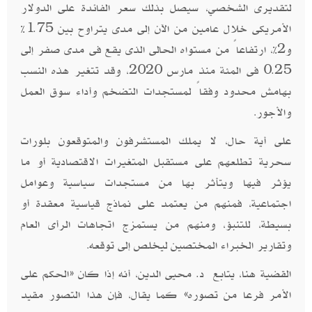
لتقديرى الشخصي، سيصل بذلك سعر الفائدة على الدولار
الأمريكى خلال عامين من الآن إلى مدى يتراوح بين 1.75%
و2%، ارتفاعاً من مستواه الحالى الذى يقع فى مدى صفر إلى
0.25 فى المئة منذ مارس 2020، وقد تتغير هذه النسب
بهامش محدود وفقاً لمستجدات التضخم وأداء سوق العمل
والأجور
.
على أية حال، لا يملك المستشرفون والمتوقعون بلورات
سحرية تطلعهم على مستقبل المتغيرات الاقتصادية أو ما
يؤثر فيها ويتأثر بها من مستجدات سياسية وعوامل
اجتماعية، فمنهم من يعتمد على نماذج قياسية معقدة أو
بسيطة، للتنبؤ، ومنهم من يستمزج اتجاهات الرأى العام
وتقارير الخبراء المختصين ليخلص إلى توقعه
.
القضية هنا، يتابع د. محيى الدين، أنه إذا كان «الحكم على
الأمر فرعا من تصوره» كما يقال، فإن هذا التصور مقيد