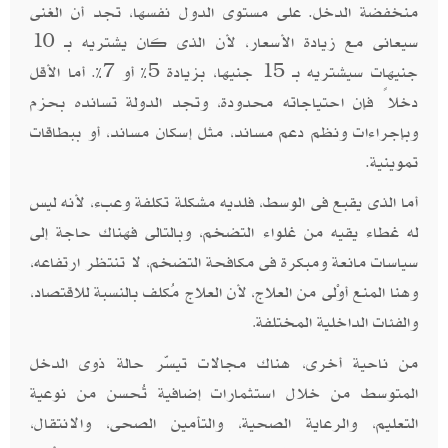
منخفضة الدخل. على مستوى الدول نفسها، تجد أن الغنى
سيعانى مع زيادة الأسعار، لأن الذى كان يشتريه بـ 10
جنيهات سيشتريه بـ 15 جنيها، بزيادة 5% أو 7%. أما الأقل
دخلاً فإن احتياجاته محدودة، وتجد الدولة تسانده بحزم
وبإجراءات ونظم دعم مساند، مثل إسكان مساند، أو ببطاقات
تموينية.
أما الذى يقبع فى الوسط، فلديه مشكلة تكلفة وعبء، لأنه ليس
له غطاء يقيه من غلواء التضخم، وبالتالى فهناك حاجة إلى
سياسات مانعة ومبكرة فى مكافحة التضخم، لا تنتظر ارتفاعه،
وهنا المنع أوْلى من العلاج، لأن العلاج مُكلف بالنسبة للاقتصاد،
والفئات الداخلية المختلفة
.
من ناحية أخرى، هناك مجالات تيسّر حالة ذوى الدخل
المتوسط من خلال استثمارات إضافية تُحسن من نوعية
التعليم، والرعاية الصحية، والتأمين الصحى، والانتقال،