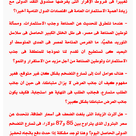
تغييرًا فى شروط الإقرار التى يفرضها صندوق النقد الدولى مع
زيادة أهمية الاستثمارات العامة فى اقتصادات الدول النامية أخيرا؟
-
عندما نتطرق للحديث عن الصناعة وجذب الاستثمارات، ومسألة
توطين الصناعة فى مصر، فى ظل الخلل الكبير الحاصل فى سلاسل
التوريد عالميًا، ما الفرص المتاحة لمصر فى المدى المتوسط أو
البعيد كى تستطيع أن تقدم لنا نموذجا للمنطقة فى جذب
الاستثمارات وتوطين الصناعة من أجل مزيد من الاستقرار والنمو؟
-
هناك عوامل أدت إلى تسارع التضخم بشكل كان غير متوقع، فغير
مفهوم كيف أن جانب العرض لا يزال متباطئا، فى حين أن جانب
الطلب متسارع، فجانب الطلب فى النهاية هو استجابة، فكيف يكون
جانب العرض متباطئا بشكل كبير؟
-
هل أثرت الزيادة التى بلغت الضعف فى أسعار الطاقة، نتحدث عن
سعر البترول الذى يتراوح بين 85 و87 دولارا، فى تسارع التضخم
الدولى الحاصل اليوم؟ وهنا توجد مشكلة إذا حدث دفع باتجاه تحفيز