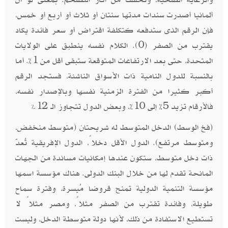
ألمانيا أصدرت سندات مدتها سنتان أو ثلاث أو أربع أو خمس،
فإن الرقم الذى ستدفعه كتكلفة اقتراض أو سعر فائدة يكاد
يقترب من الصفر (0). الكلام نفسه ينطبق على الولايات
المتحدة، حتى بعد الارتفاعات المتوقعة ستبقى أقل من 1%. أما
بالنسبة للدول النامية ذات الأسواق الناشئة، فستجد الرقم
أكبر كثيرا من الفترة الزمنية نفسها وبالإصدار نفسه،
فالأرقام تزيد 5% إلى 10%، وبعض الدول تتجاوز الـ 12
%.
(فخ الوسط) الدخل المتوسط له شريحتان (متوسط منخفض،
ومتوسط مرتفع). الدول الأقل دخلاً، الدول الإفريقية تُعدّ
ذات دخل متوسط، ستكون عندها إمكانيات مساندة من الجهات
المانحة تقدم لها من خلال البنك الدولى. هناك مؤسسة اسمها
مؤسسة التنمية الدولية تمنح قروضا مُيسرة، وفترة سماح
طويلة، وفائدة تقترب من الصفر مثلاً، ومصر مثلاً لا
تستطيع الاستفادة من ذلك، لأنها دولة متوسطة الدخل، وليست