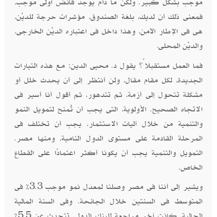
موجب بشكل كبير. ولكن ما دام يوجد فائض أولى موجب،
فمعنى ذلك أن لديك، بلغة الصندوق، مؤشرات حرجة للديْن،
هى فى الإطار الآمن، وهذا داخل فى اعتباره الديْن الخارجى،
والديْن المحلى
.
فما العمل مستقبلاً؟ يقول د. محيى الدين: مع هذه التيارات
الجديدة، لكل مقام مقال، ولن أنتظر إلى أن يحدث خلل أو
مشكلة تتحول إلى أزمة، ثم تتدهور، ثم أقول أنا أسير فى
الاتجاه الصحيح. الأولوية، التى يجب أن تُمنح لتمويل النمو
والتنمية من خلال آليات الاستثمار، يجب أن تختلف فى
المرحلة القادمة على مستوى الدول النامية، ومنها مصر.
التمويل والتنمية يجب أن يكونا أكثر اعتمادًا على القطاع
الخاص.
ويشير إلى أننا فى مصر وصلنا لمعدل نمو موجب 3.3% فى
المتوسط فى السنتين خلال الجائحة. وفى السنة المالية
الحالية، كانت آخر مراجعة للبنك الدولى تتحدث عن 5.5%