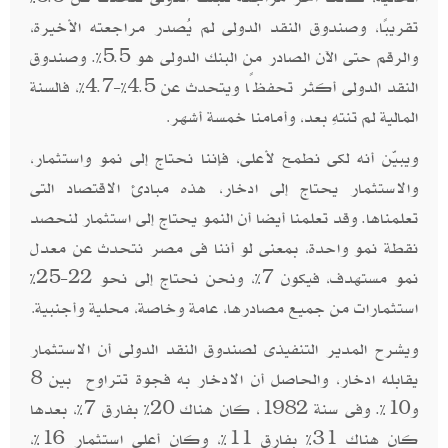
تقريبًا، وصندوق النقد الدولى لم يُصدر مراجعته الأخيرة،
والرقم حتى الآن الصادر من البنك الدولى هو 5.5%. وصندوق
النقد الدولى أكثر تحفظًا ويتحدث عن 4.5%-4.7%، فالسنة
المالية لم تنتهِ بعد، وأمامنا خمسة أشهر
.
ويبيّن أنه لكى نطمح لأعلى، فإننا نحتاج إلى نمو واستثمار،
والاستثمار يحتاج إلى ادخار، هذه مبادئ الاقتصاد التى
تعلمناها. وقد تعلمنا أيضا أن النمو يحتاج إلى استثمار لنحصد
نقطة نمو واحدة، بمعنى لو أننا فى مصر نتحدث عن معدل
نمو مستهدف، فيكون 7%، ونحن نحتاج إلى نحو 22-25%
استثمارات من جميع مصادرها، عامة وخاصة، محلية وأجنبية
.
ويشرح المدير التنفيذى لصندوق النقد الدولى أن الاستثمار
يقابله ادخار، والحاصل أن الادخار به فجوة تتراوح بين 8
و10%. وفى سنة 1982، كان هناك 20% بفارق 7%، بعدها
كان هناك 31% بفارق 11%، وكان أعلى استثمار 16%،