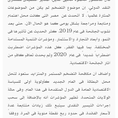
النقد الدولي، إن موضوع التضخم لم يكن من الموضوعات
المثارة عالمياً، لا أتحدث عن مصر التى كانت محل اهتمام
ومتابعة ومراجعة بشكل يومى كما هو الحال الآن. حتى بعد
نشوب الجائحة فى عام 2019، كثر الحديث عن تأثيرها فى
النمو، وأبعاد التجارة، والاستثمار، ومؤشرات التنمية المستدامة
المختلفة، بما فيها الفقر، كل هذه المؤشرات اضطربت
اضطراباً شديداً فى عام 2020 ولم يحدث تعافٍ كافٍ من
آثار الجائحة الاقتصادية
.
وأضاف أن مكافحة التضخم المستمر والمتزايد ستعود لتحل
محل البطالة فى العام الجديد كأولوية أولى للسياسة
الاقتصادية العامة فى الدول المتقدمة فى هذا العام. وفى حالة
الولايات المتحدة، تظهر المؤشرات أنه بالإضافة إلى سحب
إجراءات التيسير النقدى سيتبع ذلك زيادات متتابعة عدة
لأسعار الفائدة، فى حدود ربع نقطة مئوية فى المرة. ووفقاً