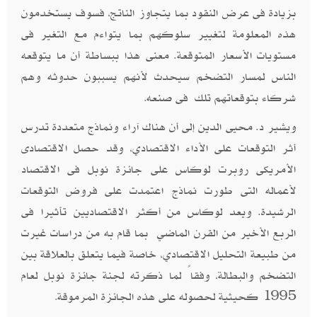
بزيادة فى عرض النقود بما يتجاوز الناتج، فسوف يستخدمون
هذه المعلومة لتغيير سلوكهم بما يتواءم مع التغير فى
مستويات الأسعار المتوقعة. معنى هذا ببساطة أن ما يتوقعه
الناس لمسار التضخم سيحدث لأنهم يسببون حدوثه وهم
شركاء بتوقعاتهم تلك فى صنعه
.
ويشير د. محيى الدين إلى أن هناك آراء ونماذج متعددة تدرس
أثر التوقعات على الأداء الاقتصادي، وقد حصل الاقتصادى
الأمريكى روبرت لوكاس على جائزة نوبل فى الاقتصاد
لأعماله التى طورت نماذج اعتمدت على فروض التوقعات
الرشيدة. ويعد لوكاس من أكثر الاقتصاديين تأثيرا فى
الربع الأخير من القرن الماضي بما قام به من دراسات غيرت
من طبيعة التحليل الاقتصادي، خاصة فيما يتعلق بالعلاقة بين
التضخم والبطالة، وفقاً لما ذكرته لجنة جائزة نوبل لعام
1995 كحيثية لحصوله على هذه الجائزة المرموقة
.