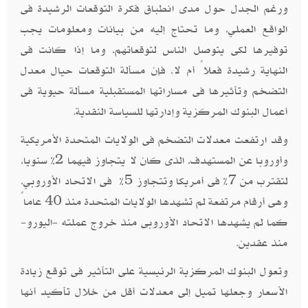
ورغم الجدل حول مدى انطباق فكرة التوقعات الرشيدة فى
الواقع العملي، وما تحتاج إليه من بيانات ومعلومات يجب
توفيرها لكى يتوصل الناس لتوقعاتهم، وما إذا كانت فى
النهاية رشيدة فعلاً أم لا، فإن مسألة التوقعات حيال معدل
التضخم وتأثيرها فى مساراتها المستقبلية مسألة حيوية فى
أعمال البنوك المركزية وإدارتها للسياسة النقدية
.
وقد ارتفعت معدلات التضخم فى الولايات المتحدة الأمريكية
وأوروبا عن المستهدف، الذى كان لا يتجاوز فيهما 2% سنويا،
لتقترب من 7% فى أمريكا وتتجاوز 5% فى الاتحاد الأوروبي،
وهى أرقام مرتفعة لم تشهدها الولايات المتحدة منذ 40 عاماً
كما لم يشهدها الاتحاد الأوروبى منذ خروج عملته -اليورو-
منذ عقدين
.
وتعول البنوك المركزية الرئيسية على التأثير فى توقع زيادة
الأسعار وجعلها تميل إلى معدلات أقل من خلال تأكيد أنها