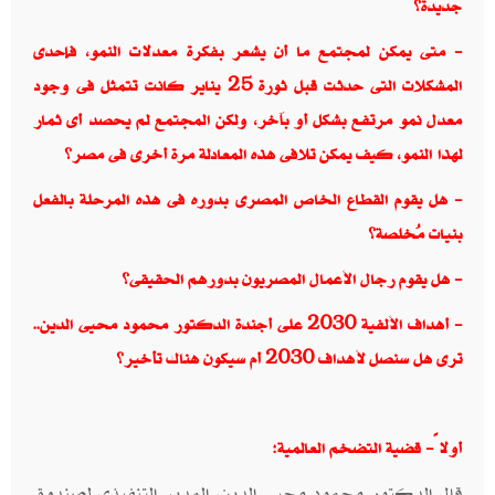
جديدة؟
-
متى يمكن لمجتمع ما أن يشعر بفكرة معدلات النمو، فإحدى
المشكلات التى حدثت قبل ثورة 25 يناير كانت تتمثل فى وجود
معدل نمو مرتفع بشكل أو بآخر، ولكن المجتمع لم يحصد أى ثمار
لهذا النمو، كيف يمكن تلافى هذه المعادلة مرة أخرى فى مصر؟
-
هل يقوم القطاع الخاص المصرى بدوره فى هذه المرحلة بالفعل
بنيات مُخلصة؟
-
هل يقوم رجال الأعمال المصريون بدورهم الحقيقى؟
-
أهداف الألفية 2030 على أجندة الدكتور محمود محيى الدين..
ترى هل سنصل لأهداف 2030 أم سيكون هناك تأخير؟
أولاً- قضية التضخم العالمية
:
قال الدكتور محمود محيى الدين، المدير التنفيذى لصندوق