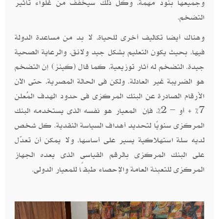
وجميعها بنود مهمة، وكل ذلك سيخفف من غلواء تأثير
التضخم
.
وهناك أيضا تكاليف أخرى للحياة، لا بد من مساعدة الدولة
فيها، بحيث يكون التعليم بشكل جيد ولائق، والرعاية الصحية
جيدة. التضخم له آثار توزيعية، كما قال (كينز) إن التضخم
هو الضريبة غير العادلة. ولكن فى الحالة المصرية، حتى الآن
الأرقام الصادرة عن البنك المركزى فى حدود الهدف المُعلن
7% + أو – 2%، فإن المعيار هو نفسه الذى يستخدمه البنك
المركزى سنويًا لتحديد أهداف السياسة النقدية. كل شخص
لديه سلة استهلاكية يسير على أساسها، ولا يمكن أن تعدّل
على البنك المركزى بالرقم القياسى الذى يعده الجهاز
المركزى للتعبئة العامة والإحصاء طبقًا للمعيار الدولى
.