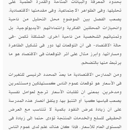
بحدود المعرفة والبيانات المتاحة والقدرة العلمية على
تحليلها. وفى الظواهر الاجتماعية، وفى مقدمتها الاقتصادية،
يصعب الفصل بين الموضوع محل التحليل من ناحية
وانحيازات المحللين الفكرية وانتماءاتهم الأيديولوجية، بل
وتمنياتهم الشخصية من ناحية أخرى. المشكلة تكمن -فى
حالة الاقتصاد- فى أن التوقعات لها دور فى تشكيل الظاهرة
ومساراتها، وأبرز مثال على أثر التوقعات فى الاقتصاد هو ما
يرتبط منها بالتضخم
.
ومن المدارس الاقتصادية ما يعدّ المحدد الرئيسى للتغيرات
فى الأسعار هو توقعات عموم الناس كمستهلكين ومستثمرين
ومدخرين، بمعنى أن تقلبات الأسعار ترجع لعوامل نفسية
يصعب قياسها كمياً أو التنبؤ بها. ويتفق أنصار هذه المدرسة
على أن زيادة عرض النقود بكمية لا تتناسب مع العرض
الحقيقى للسلع والخدمات المنتجة تؤدى حتما إلى زيادة فى
المستوى العام للأسعار. فإذا كان هناك علم لدى عموم الناس