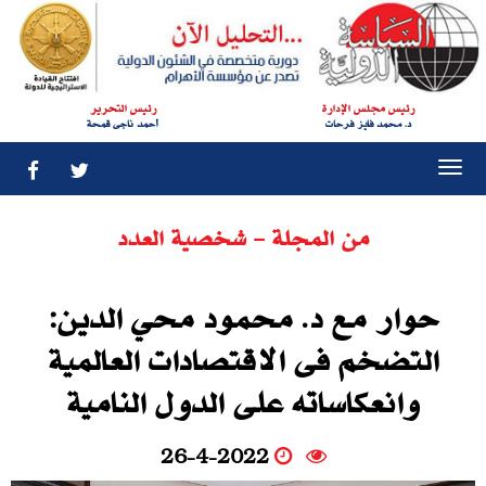
رئيس مجلس الإدارة
رئيس التحرير
د. محمد فايز فرحات
أحمد ناجى قمحة
Togg
navi
من المجلة - شخصية العدد
حوار مع د. محمود محي الدين:
التضخم فى الاقتصادات العالمية
وانعكاساته على الدول النامية
26-4-2022