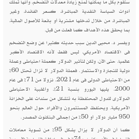
ستقوم بكل ما يمكنها لمنع زيادة معدلات التضخم، وأنها تملك
أدوات السياسة النقدية المباشرة، كسعر الفائدة، وغير
المباشرة، من خلال تدخلها مشترية أو بائعة للأصول المالية،
بما يحقق هذه الأهداف كما فعلت من قبل
.
ويفسر د. محيى الدين سبب حديثه كثيرا عن وضع التضخم
فى الاقتصاد الأمريكي، ليس فقط لأنه الاقتصاد الأكبر
عالميا، حتى الآن، ولكن لتأثير الدولار كعملة احتياطى وعملة
دولية للتجارة والاستثمار. فعملة الدولار لا تزال تحتل 60%
من الاحتياطى الدولى فى عام 2021، نزولا من 71% فى عام
2000، يليها اليورو بنسبة 21%، وأغلبية الاحتياطى
الدولارى للدول المحتفظة به تتشكل من سندات على الخزانة
الأمريكية. ويحتفظ المستثمرون والأفراد حول العالم بنحو
950 مليار دولار أو 50% من إجمالى البنكنوت المصدر
.
كما أن الدولار لا يزال يشكل 95% من تسوية معاملات