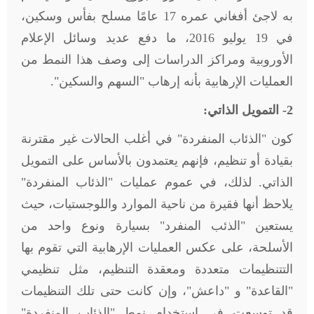
به لاجئ أفغاني عمره 17 عامًا مسلح بفأس وسكين،
في 19 يوليو 2016، ما دفع عديد وسائل الإعلام
الأوروبية ومراكز الدراسات إلى وصف هذا النمط من
العمليات الإرهابية بأنه إرهاب "السهم والسكين".
2- التمويل الذاتي
:
كون "الذئاب المنفردة" في أغلب الحالات غير مقترنة
بقيادة أو تنظيم، فإنهم يعتمدون بالأساس على التمويل
الذاتي. لذلك، في عموم عمليات "الذئاب المنفردة"
يلاحظ أنها فقيرة من ناحية الموارد واللوجستيات، حيث
يستعين "الذئب المنفرد" بسيارة ونوع واحد من
الأسلحة، على عكس العمليات الإرهابية التي تقوم بها
التتنظيمات متعددة ومعقدة التنظيم، مثل تنظيمي
"القاعدة" و "داعش"، وإن كانت حتى تلك التنظيمات
قد توسعت في استخدام نمط "الذئاب المنفردة"