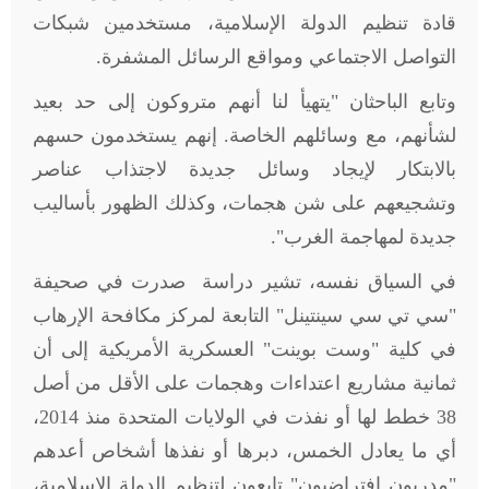
قادة تنظيم الدولة الإسلامية، مستخدمين شبكات
التواصل الاجتماعي ومواقع الرسائل المشفرة
.
وتابع الباحثان "يتهيأ لنا أنهم متروكون إلى حد بعيد
لشأنهم، مع وسائلهم الخاصة. إنهم يستخدمون حسهم
بالابتكار لإيجاد وسائل جديدة لاجتذاب عناصر
وتشجيعهم على شن هجمات، وكذلك الظهور بأساليب
جديدة لمهاجمة الغرب
"
.
في السياق نفسه، تشير دراسة صدرت في صحيفة
"سي تي سي سينتينل" التابعة لمركز مكافحة الإرهاب
في كلية "وست بوينت" العسكرية الأمريكية إلى أن
ثمانية مشاريع اعتداءات وهجمات على الأقل من أصل
38 خطط لها أو نفذت في الولايات المتحدة منذ 2014،
أي ما يعادل الخمس، دبرها أو نفذها أشخاص أعدهم
"مدربون افتراضيون" تابعون لتنظيم الدولة الإسلامية،