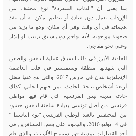
بما يعني أن "الذئاب المنفردة" نوع مختلف من
الإرهاب يعمل دون قيادة أو تنظيم يمكن له أن ينفذ
هجماته في أي وقت وفي أي مكان، وهو ما يزيد من
صعوبة مواجهته، لأنه يهاجم دون سابق ترتيب او إنذار
وعلى نحو مفاجئ.
الحادثة الأبرز في ذلك السياق عملية الدهس والطعن
التي شهدتها منطقة وستمنستر في قلب العاصمة
الإنجليزية لندن في مارس 2017، والتي نتج عنها مقتل
أربعة أشخاص نتيجة الحادث، بمن فيهم الجاني. كذلك
حادثة مدينة نيس الفرنسية التي قام فيها مواطن
فرنسي من أصل تونسي بقيادة شاحنة لدهس حشود
من المحتفلين بالعيد الوطني الفرنسي "يوم الباستيل"
في 14 يوليو 2016، والهجوم على بعض المسافرين في
أحد القطارات بمدينة فورتسبورج الألمانية، والذي قام