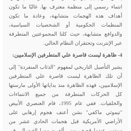
انتماء رسمي إلى منظمة معترف بها. غالبًا ما تكون
أهداف هذه الهجمات متشابهة، وعادة ما تكون
المنظمات الحكومية أو الشخصيات السياسية،
والدوافع متشابهة، حيث كلتا المجموعتين المتطرفة
عبر الإنترنت وتحتقران النظام الحالي
.
4- ظاهرة ليست قاصرة علي المتطرفين الإسلاميين
:
يشير التأصيل التاريخي لمفهوم "الذئاب المنفردة" إلى
أن تلك الظاهرة ليست قاصرة علي المتطرفين
الإسلاميين، فهذه الظاهرة منذ بداياتها الأولى مارستها
كل الحركات المتطرفة من جميع الانتماءات
والخلفيات. ففي عام 1995، قام العنصري الأبيض
"تيموثي ماكفي" بشن أعنف هجوم إرهابي على
الأراضي الأمريكية قبل هجمات الحادي عشر من
سبتمبر عندما قصف مبنى ألفريد مورا الفيدرالي في