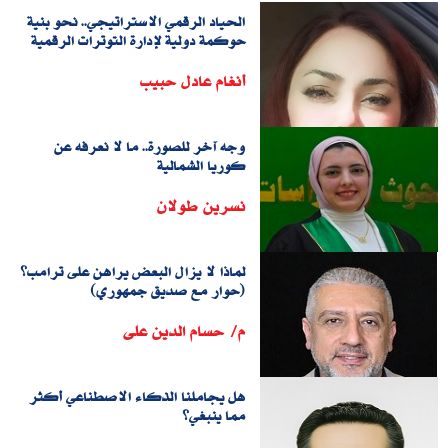
الحياد الرقمي الاستراتيجي.. نحو بنية
حوكمة دولية لإدارة التوترات الرقمية
أنغام عادل حبيب
وجه آخر للصورة.. ما لا نعرفه عن
كوريا الشمالية
نسرين طولان
لماذا لا يزال البعض يراهن على ترامب؟
(حوار مع صديق جمهوري)
م/ حسام الدين على
هل يجاملنا الذكاء الاصطناعي أكثر
مما ينبغي؟