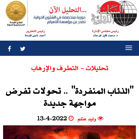
رئيس مجلس الإدارة
رئيس التحرير
د. محمد فايز فرحات
أحمد ناجى قمحة
Togg
navi
تحليلات - التطرف والإرهاب
"الذئاب المنفردة" .. تحولات تفرض
مواجهة جديدة
وليد عتلم
13-4-2022