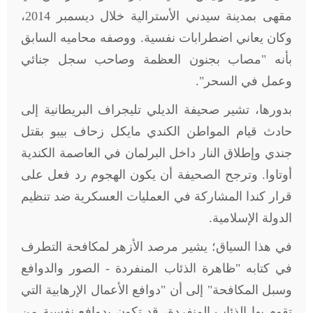
مقهى بمدينة سيدني الأسترالية خلال ديسمبر 2014،
وكان يعاني اضطرابات نفسية. ووصفه محاميه السابق
بأنه "مصاب بجنون العظمة وصاحب سجل جنائي
وعمل في السحر".
بدورها، تشير صحيفة الديلي تليجراف البريطانية إلى
حادث قيام المواطن الكندي مايكل زحاف بيبو بقتل
جندي وإطلاق النار داخل البرلمان في العاصمة الكندية
أوتاوا. وترجح الصحيفة أن يكون الهجوم رد فعل على
قرار كندا المشاركة في العمليات العسكرية ضد تنظيم
الدولة الإسلامية
.
في هذا السياق؛ يشير مرصد الأزهر لمكافحة التطرف
في كتابه "ظاهرة الذئاب المنفردة - الصور والدوافع
وسبل المكافحة" إلى أن "دوافع الأعمال الإرهابية التي
تقوم بها الذئاب المنفردة، قد تكون بدوافع نفسية من