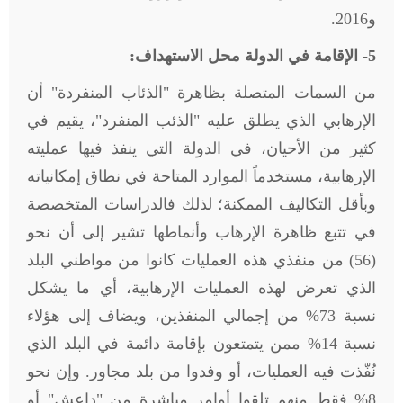
و2016.
5- الإقامة في الدولة محل الاستهداف
:
من السمات المتصلة بظاهرة "الذئاب المنفردة" أن
الإرهابي الذي يطلق عليه "الذئب المنفرد"، يقيم في
كثير من الأحيان، في الدولة التي ينفذ فيها عمليته
الإرهابية، مستخدماً الموارد المتاحة في نطاق إمكانياته
وبأقل التكاليف الممكنة؛ لذلك فالدراسات المتخصصة
في تتبع ظاهرة الإرهاب وأنماطها تشير إلى أن نحو
(56) من منفذي هذه العمليات كانوا من مواطني البلد
الذي تعرض لهذه العمليات الإرهابية، أي ما يشكل
نسبة 73% من إجمالي المنفذين، ويضاف إلى هؤلاء
نسبة 14% ممن يتمتعون بإقامة دائمة في البلد الذي
نُفّذت فيه العمليات، أو وفدوا من بلد مجاور. وإن نحو
8% فقط منهم تلقوا أوامر مباشرة من "داعش" أو