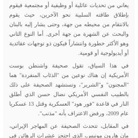
يعاني من تحديات عائلية أو وظيفية أو مجتمعية فيقوم
بإطلاق طاقته السلبية نحو الآخرين، حيث يقوم
بالانتقام من محيطه من جهة، وحتى يشار إليه بالبنان
والبحث عن الشهرة من جهة أخرى. أما النوع الثاني
وهو الأكثر خطورة وانتشاراً فيكون ذو توجهات عقائدية
أو أيديولوجية أو قومية
.
في هذا السياق، تقول صحيفة واشنطن بوست
الأمريكية إن هناك نوعين من "الذئاب المنفردة" هما
"المجنون" و"الشرير"، وتستشهد الصحيفة على ذلك
بالطبيب النفسي الأمريكي نضال حسن الذي أطلق
النار في قاعدة "فور هود" العسكرية وقتل 13 عسكريا
عام 2009، ورفض الاعتراف بأنه "مذنب
"
.
في المقابل، تتحدث الصحيفة عن المهاجر الإيراني،
مان هارون مونيس، الذي احتجز عشرات الرهائن في