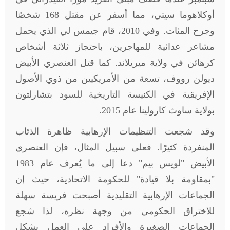
أوكلاهوما سيتي، مما أسفر عن مقتل 168 شخصًا
وجرح المئات. وفي 2010، قام جيمس لي الذي يحمل
مشاعر عدائية للمهاجرين، باحتجاز ثلاثة أشخاص
كرهائن في ولاية ميريلاند. كما قتل العنصري الأبيض
ديولن رووف، تسعة من الأمريكيين من ذوي الأصول
الإفريقية في الكنيسة التاريخية للسود بتشارلتون
بولاية ساوث كارولينا عام 2015
.
وقد شجعت التنظيمات الإرهابية ظاهرة الذئاب
المنفردة كثيرًا. فعلى سبيل المثال، فإن العنصري
الأبيض "لويس بيم" دعا إلى ما يُعرف عام 1983
"بمقاومة بلا قيادة" للحكومة الاتحادية، حيث إن
الجماعات الإرهابية التقليدية أصبحت فريسة سهلة
للاختراق الحكومي من وجهة نظره، لذا شجع
الجماعات الصغيرة والأفراد على العمل بشكل