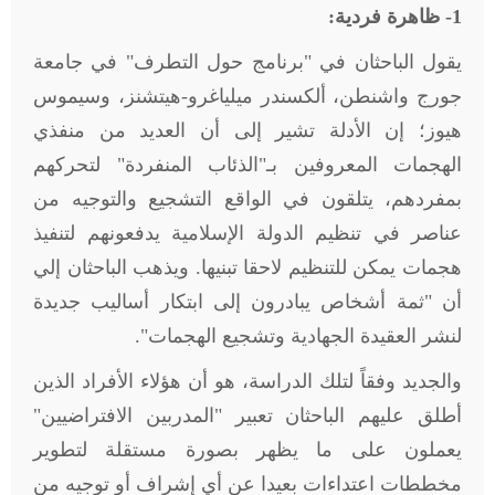
1- ظاهرة فردية
:
يقول الباحثان في "برنامج حول التطرف" في جامعة
جورج واشنطن، ألكسندر ميلياغرو-هيتشنز، وسيموس
هيوز؛ إن الأدلة تشير إلى أن العديد من منفذي
الهجمات المعروفين بـ"الذئاب المنفردة" لتحركهم
بمفردهم، يتلقون في الواقع التشجيع والتوجيه من
عناصر في تنظيم الدولة الإسلامية يدفعونهم لتنفيذ
هجمات يمكن للتنظيم لاحقا تبنيها. ويذهب الباحثان إلي
أن "ثمة أشخاص يبادرون إلى ابتكار أساليب جديدة
لنشر العقيدة الجهادية وتشجيع الهجمات".
والجديد وفقاً لتلك الدراسة، هو أن هؤلاء الأفراد الذين
أطلق عليهم الباحثان تعبير "المدربين الافتراضيين"
يعملون على ما يظهر بصورة مستقلة لتطوير
مخططات اعتداءات بعيدا عن أي إشراف أو توجيه من