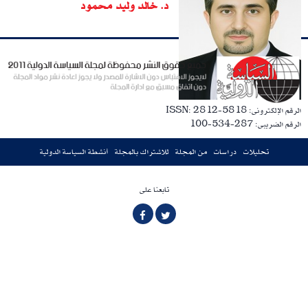
د. خالد وليد محمود
الرقم الإلكترونى: ISSN: 2812-5818
الرقم الضريبى: 287-534-100
تحليلات
دراسات
من المجلة
للاشتراك بالمجلة
أنشطة السياسة الدولية
تابعنا على