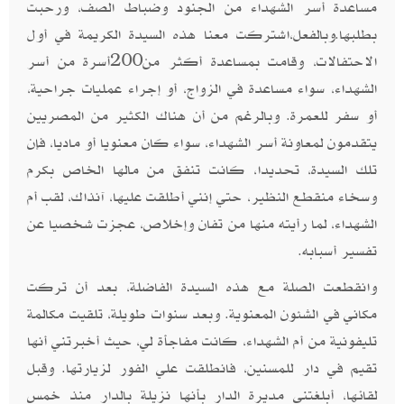
مساعدة أسر الشهداء من الجنود وضباط الصف، ورحبت
بطلبها.وبالفعل،اشتركت معنا هذه السيدة الكريمة في أول
الاحتفالات، وقامت بمساعدة أكثر من200أسرة من أسر
الشهداء، سواء مساعدة في الزواج، أو إجراء عمليات جراحية،
أو سفر للعمرة. وبالرغم من أن هناك الكثير من المصريين
يتقدمون لمعاونة أسر الشهداء، سواء كان معنويا أو ماديا، فإن
تلك السيدة، تحديدا، كانت تنفق من مالها الخاص بكرم
وسخاء منقطع النظير، حتي إنني أطلقت عليها، آنذاك، لقب أم
الشهداء، لما رأيته منها من تفان وإخلاص، عجزت شخصيا عن
تفسير أسبابه.
وانقطعت الصلة مع هذه السيدة الفاضلة، بعد أن تركت
مكاني في الشئون المعنوية. وبعد سنوات طويلة، تلقيت مكالمة
تليفونية من أم الشهداء، كانت مفاجأة لي، حيث أخبرتني أنها
تقيم في دار للمسنين، فانطلقت علي الفور لزيارتها. وقبل
لقائها، أبلغتني مديرة الدار بأنها نزيلة بالدار منذ خمس