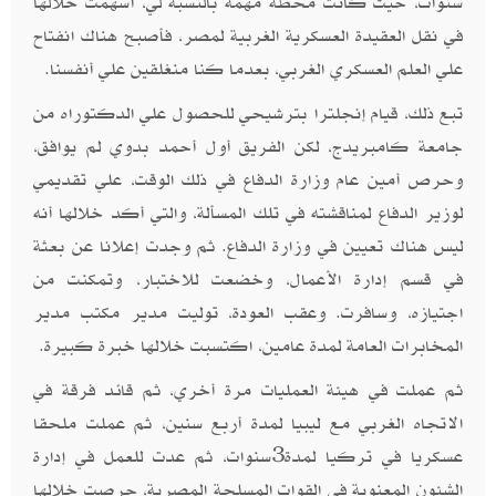
سنوات، حيث كانت محطة مهمة بالنسبة لي، أسهمت خلالها
في نقل العقيدة العسكرية الغربية لمصر، فأصبح هناك انفتاح
علي العلم العسكري الغربي، بعدما كنا منغلقين علي أنفسنا.
تبع ذلك، قيام إنجلترا بترشيحي للحصول علي الدكتوراه من
جامعة كامبريدج، لكن الفريق أول أحمد بدوي لم يوافق،
وحرص أمين عام وزارة الدفاع في ذلك الوقت، علي تقديمي
لوزير الدفاع لمناقشته في تلك المسألة، والتي أكد خلالها أنه
ليس هناك تعيين في وزارة الدفاع. ثم وجدت إعلانا عن بعثة
في قسم إدارة الأعمال، وخضعت للاختبار، وتمكنت من
اجتيازه، وسافرت. وعقب العودة، توليت مدير مكتب مدير
المخابرات العامة لمدة عامين، اكتسبت خلالها خبرة كبيرة.
ثم عملت في هيئة العمليات مرة أخري، ثم قائد فرقة في
الاتجاه الغربي مع ليبيا لمدة أربع سنين، ثم عملت ملحقا
عسكريا في تركيا لمدة3سنوات، ثم عدت للعمل في إدارة
الشئون المعنوية في القوات المسلحة المصرية، حرصت خلالها