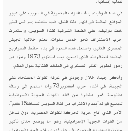
عملية إنسانية.
في هذا التوقيت، بدأت القوات المصرية في التدريب علي عبور
الموانع المائية في أنهار دلتا النيل، فيما كانت إسرائيل تبني
خط بارليف، علي الضفة الشرقية لقناة السويس. واستمرت
حرب الاستنزاف نحو خمس سنوات، تعلم خلالها الجيش
المصري الكثير، واستغل هذه الفترة في بناء حائط الصواريخ
المضاد للطائرات، الذي أصبح، بعد أكتوبر1973،رمزا من
رموز تطوير الفكر العسكري في العقائد القتالية حول العالم.
وأذكر جيدا، خلال وجودي في غرفة القوات المسلحة، علي
الجبهة، في أثناء حرب أكتوبر73،وأنا استمع إلي رسالة
مفتوحة، غير مشفرة من قائد القوات الجوية الإسرائيلية
لجميع قواته"بعدم الاقتراب من قناة السويس لمسافة15كم"،
الأمر الذي أتاح حرية الحركة للقوات المصرية، دون تدخل
من القوات الجوية الإسرائيلية، وهو ما يوضح مدي تأثير
حائط الصواريخ المصري في شل قدرة سلاح الجو الإسرائيلي