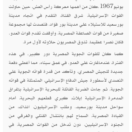
يونيو1967،كان من أهمها معركة رأس العش، حين حاولت
القوات الإسرائيلية، شرق القناة، التقدم في اتجاه مدينة
بورسعيد للاستيلاء علي مدينة بور فؤاد، فتصدت لها مجموعة
صغيرة من قوات الصاعقة المصرية، وأوقفت تقدم قوات العدو،
فكان نصرا عظيما، تذوق المصريون حلاوته لأول مرة.
كما كان للقوات الجوية المصرية دور كبير، في هذه
الفترة، عندماغارت علي العدو، في عمق سيناء، مما أعطي دفعة
جديدة للجيش المصري، وتأكد من قدرة قواته الجوية علي
التصدي لأسطورة جيش الدفاع الإسرائيلي، المتمثلة في قواته
الجوية. ثم جاءت الضربة القاتلة للبحرية الإسرائيلية بإغراق
المدمرة الإسرائيلية إيلات، كبري قطعهم البحرية، أمام
سواحل مدينة بورسعيد. وطلب الإسرائيليون، آنذاك، من
القيادة المصرية، السماح لهم بانتشال القتلي والغرقي من
الجنود الإسرائيليين، دون تدخل من القوات المصرية، في