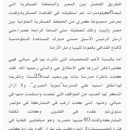
الطريق الفاصل بين المعبر والمنطقة العسكرية التي
تبعد6كيلومترات، ثم استقبلته في القاعدة العسكرية،وقمت
بعرض مجموعة كبري من الخطط العسكرية التعاونية بين
مصر وليبيا، وذلك لتعطيله حتي الساعة الرابعة عصرا،حتي
أرسل الرئيس الأسبق حسني مبارك المساعدة الدبلوماسية
لإقناع القذافي بالعودة لليبيا وحل الأزمة.
أما بالنسبة لأهم الشخصيات التي تأثرت بها في حياتي، فهي
كثيرة،لكن أبرزها علي الإطلاق هي والدتي رحمها الله. فقد
كانت ناظرة مدرسة بنات بورسعيد لمدة25سنة. وتكريما
لها،أطلق اسمها علي المدرسة"نبوية الجبري"، ولا أزال
أتذكر لها العديد من المواقف التي تعلمت واستفدت منها في
حياتي، ومنها، أنني كنت أرغب في المشاركة في مؤتمر
سنوي،تم عقده في الفلبين، وكانت تكلفة
المشاركة،وقتئذ،40جنيها مصريا، وهو مبلغكبير للغاية في
فترة الخمسينيات.إلا أنها وافقت بشرط أن أقوم بقراءة كتاب