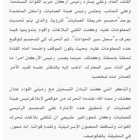
القائد العام، وعلي يساره رئيس أركان حرب القوات المسلحة.
وعلي الجانب، يجلس رئيس هيئة العمليات، وأسفل المنضدة
يوجد"مجسم خريطة العمليات" للرؤية، والذي يتم تحديث
المعلومات عليه. وكنت أتلقي البلاغات، وأقوم بتدوينها فيما
يعرف بـ"سجل سير الحوادث"، ثم أتحرك إلي المجسم لتوقيع
هذه المعلومات عليه، بحيث يكون الموقف واضحا أمام القادة
لحظة بلحظة. وكذلك، حينما يصدر رئيس الأركان أمرا ما
في أثناء سير المعارك، أذهب إليه بالدفتر نفسه لقيد الأمر
الصادر منه شخصيا.
وأتذكر أنني كنت أتبادل التسجيل مع زميلي اللواء عادل
كشك-رحمه الله-عندما أتحرك من موقعي لإبلاغرئيس هيئة
العمليات، أو تحقيق هذه الإشارة علي المجسم الرئيسي
للعمليات، وكان شعوراغير طبيعي أن تتلقي بلاغات تحرك
القوات، وتساقط الحصون الإسرائيلية، وتقدم قواتنا، إنه شعور،
في الحقيقة، بالغالوصف.