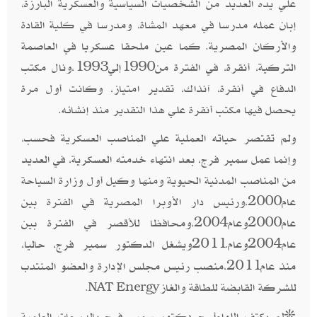
علي يده العديد من الشخصيات السياسية والعسكرية البارزة،
إبان عمله مدرسا في معهد المشاة، ومدرسا في كلية القادة
والأركان المصرية. كما عين ملحقا عسكريا في العاصمة
التركية، أنقرة، في الفترة من1990إلي1993،ونال مكتب
الدفاع في أنقرة، آنذاك، تقدير امتياز، وكانت أول مرة
يحصل فيها مكتب أنقرة علي هذا التقدير منذ إنشائه.
ولم تقتصر حياته العملية علي المناصب العسكرية فحسب،
وإنما عمل سمير فرج، بعد انتهاء خدمته العسكرية، في العديد
من المناصب المدنية الحيوية ومنها وكيل أول وزارة السياحة
عام2000،ورئيس دار الأوبرا المصرية في الفترة بين
عام2000وعام2004،ومحافظا للأقصر في الفترة بين
عام2004وعام
2011ويشغل الدكتور سمير فرج، حاليا،
.
منذ عام2011،منصب رئيس مجلس الإدارة والعضو المنتدب
للشركة القابضة للطاقة والغاز
.NAT Energy
❊لم يكتف اللواءأ. ح دكتور سمير فرج بالدرجات العلمية