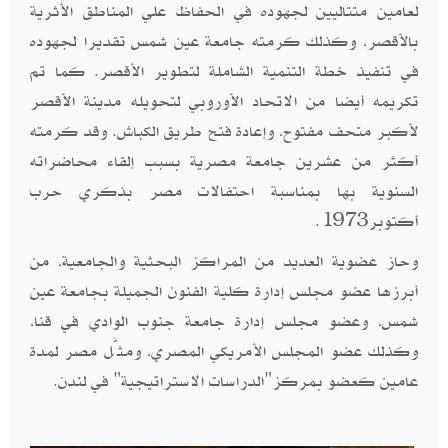
لعامين متتاليين لجهوده في الحفاظ علي المناطق الأثرية
بالأقصر، وكذلك كرمته جامعة عين شمس تقديرا لجهوده
في تنفيذ خطة التنمية الشاملة لتطوير الأقصر. كما تم
تكريمه أيضا من الاتحاد الأوروبي لتحويله مدينة الأقصر
لأكبر متحف مفتوح، وإعادة فتح طريق الكباش. وقد كرمته
أكثر من عشرين جامعة مصرية بسبب إلقاء محاضراته
السنوية بها بمناسبة احتفالات مصر بذكري حرب
أكتوبر1973.
وحاز عضوية العديد من المراكز البحثية والجامعية، من
أبرزها عضو مجلس إدارة كلية الفنون الجميلة بجامعة عين
شمس، وعضو مجلس إدارة جامعة جنوب الوادي في قنا،
وكذلك عضو المجلس الأمريكي المصري، ومثَّل مصر لمدة
عامين كعضو بمركز"الدراسات الاستراتيجية" في لندن.