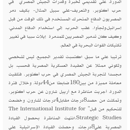
الدورة، علي تقديمي لخبرة وقدرات الجيش المصري في
حرب أكتوبر، والتعريف-علي سبيل المثال- بكيف دمر
المصريون الدفاع المتحرك المستخدم في ذلك الوقت من قبل
إسرائيل،ولجأوا، عقب الحرب، إلي استخدام الدفاع المدني،
وكيف كان تدمير المصريين للمدمرة إيلات سببا في تغيير
تكتيكات القوات البحرية في العالم.
ترتيبا علي ما سبق، اكتسبت تقدير الجميع، ليس لشخصي
ولكوني ممثلا عن العقيدة العسكرية المصرية فحسب، بل
مجسدا لتجربة الجيش المصري في حرب أكتوبر، فتلقيت
معاملة مميزة من بين180ضابطا من44دولة. وخلال فترة
الدورة، أجريت مناظرة مع أرييل شارون عن حرب أكتوبر،
وتمكنت من حصد8درجات مقابل4درجات لشارون، وخضعت
للتحكيم من قبل"
The International Institute for
،انتهت المناظرة بحصول القيادة
Strategic Studies
المصرية علي8درجات، وحصلت القيادة الإسرائيلية علي