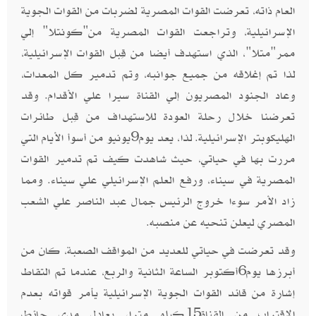
العام ذاته، تعرضت القوات المصرية لضربات من القوات الجوية
الإسرائيلية، وتراجعت القوات المصرية من"كونتلا" إلي
ممر"متلا"، الذي استهدف أيضا من قِبل القوات الإسرائيلية،
لذا تم إغلاقه من جميع جوانبه، وتم تدمير كل المعدات،
وعاد الجنود المصريون إلي القناة سيرا علي الأقدام. وقد
تعرضنا خلال رحلة العودة للاستهداف من قِبل طائرات
الهليكوبتر الإسرائيلية. لذا، يعد يوم9يونيو من أسوأ الأيام التي
مررت بها في حياتي، حيث شاهدت كيف تم تدمير القوات
المصرية في سيناء، ورفع العلم الإسرائيلي علي سيناء. ومما
زاد الأمر سوءا خروج الرئيس جمال عبد الناصر علي الشعب
المصري ليعلن تنحيه عن منصبه.
وقد تعرضت في حياتي للعديد من المواقف الصعبة، كان من
أبرزها يوم6أكتوبر الساعة الثانية والربع، عندما تم التقاط
إشارة من قائد القوات الجوية الإسرائيلية يأمر قواته بعدم
الاقتراب من القناة15كيلو مترا، يعادل مدي حائط