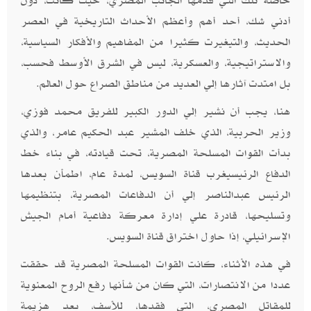
خاصة تلك التي قدمها الجانب المصري، حيث كانت، دون
أدني شك، أحد أهم وأعظم الأحداث التاريخية في العصر
الحديث، والتيغيرت كثيرا من المفاهيم والأفكار السياسية،
والاستراتيجية، والعسكرية، ليس في الشرق الأوسط فحسب،
بل امتدت آثارها إلي العديد من مناطق الصراع حول العالم.
هنا، يجب أن نشير إلي الدور الكبير للفريق محمد فوزي،
وزير الحربية، الذي خلف المشير عبد الحكيم عامر، والذي
بدأت القوات المسلحة المصرية، تحت قيادته، في بناء خط
الدفاع الرئيسيغرب قناة السويس، لمدة عام، اطمأن بعدها
الرئيس عبدالناصر إلي أن الدفاعات المصرية، بتنظيمها
وتسليحها، قادرة علي إدارة معركة دفاعية أمام الجيش
الإسرائيلي، إذا حاول اختراق قناة السويس.
في هذه الأثناء، كانت القوات المسلحة المصرية قد حققت
عددا من الانتصارات، التي كان من شأنها رفع الروح المعنوية
للمقاتل المصري، التي فقدها، للأسف، بعد هزيمة