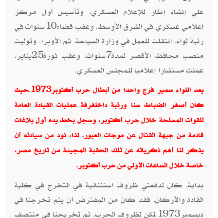
علي إنشاء إطار للإعلام العسكري، وتأسيس أول مركز
إعلامي عسكري في الشرق الأوسط. وعقب قضاء10سنوات في
رتبة لواء، انتقلت للعمل في وزارة السياحة، ثم الأوبرا، وتوليت
منصب محافظ الأقصر لمدة7سنوات. وعقب ثورة25يناير،
عملت مستشارا إعلاميا للمجلس العسكري.
يعد اللواء سمير فرج واحدا من أبطال حرب أكتوبر1973،حيث
كان أصغر الضباط سنا ورتبة داخلغرفة عمليات القيادة العامة
للقوات المسلحة خلال حرب أكتوبر، وسجل بخط يده أول بلاغات
قادمة من جبهة القتال عن موجات العبور. لذا، نود من سيادته أن
يذكر لنا أهم ذكرياته عن تلك الحقبة المجيدة من تاريخ مصر،
خاصة خلال الساعات الأولي من حرب أكتوبر.
بداية، كان لدفعتي ظروف استثنائية في التخرج في كلية
القادة والأركان، فقد كان من المفترض أن يتم تخرجنا في
ديسمبر1973.لكن لظروف الحرب، تم تخريجنا في منتصف