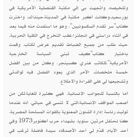
وتلخيصه، واتجهت بي إلي مكتبة القنصلية الأمريكية في
بورسعيد،وكانت أكبر مكتبة في المدينة،حينذاك، واخترت
كتاب"سر تقدم السكسونيين"، وهو ما استفدت منه فيما بعد
في أثناء دراستي في إنجلترا،عقب التخرج في الكلية الحربية،
حيث طلب من جميع الضباط تقديم عرض لكتاب، وقمت
باختيار كتاب"كيف تبني السياسة الخارجية
الأمريكية"،للكاتب هنري كسينجر، وكان من بين أفضل
خمسة ملخصات، الأمر الذي يعود الفضل فيه لوالدتي
وتشجيعها لي علي القراءة والاطلاع.
أما بالنسبة للجوانب الإنسانية، فهي كثيرة للغاية.لكن من
أصعب المواقف الإنسانية،التي لا تنسي في حياتي، أنه عندما
توليت رئاسة إدارة الشئون المعنوية بالقوات المسلحة المصرية،
كنا نحتفل مرتين، سنويا، بشهداء حرب أكتوبر1973
وفي
.
أحد الأيام، قدَّم لي أحد الأصدقاء سيدة فاضلة ترغب في