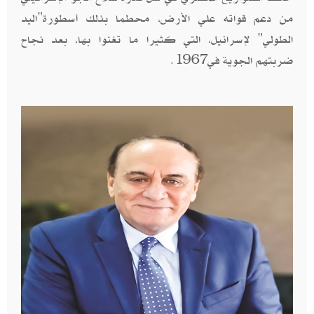
من دعم قواته علي الأرض، محطما بذلك أسطورة"اليد
الطولي" لإسرائيل، التي كثيرا ما تغنوا بها، بعد نجاح
ضربتهم الجوية في1967.