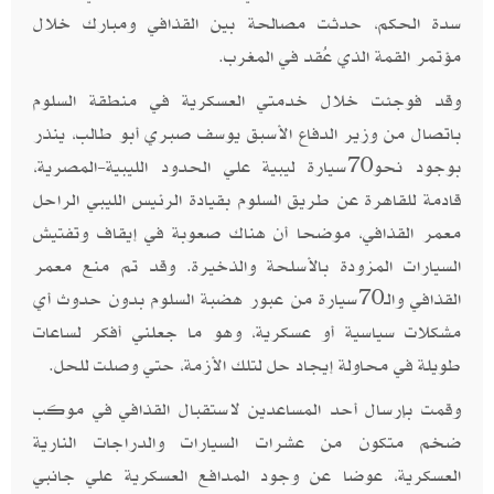
سدة الحكم، حدثت مصالحة بين القذافي ومبارك خلال
مؤتمر القمة الذي عُقد في المغرب.
وقد فوجئت خلال خدمتي العسكرية في منطقة السلوم
باتصال من وزير الدفاع الأسبق يوسف صبري أبو طالب، ينذر
بوجود نحو70سيارة ليبية علي الحدود الليبية-المصرية،
قادمة للقاهرة عن طريق السلوم بقيادة الرئيس الليبي الراحل
معمر القذافي، موضحا أن هناك صعوبة في إيقاف وتفتيش
السيارات المزودة بالأسلحة والذخيرة. وقد تم منع معمر
القذافي والـ70سيارة من عبور هضبة السلوم بدون حدوث أي
مشكلات سياسية أو عسكرية، وهو ما جعلني أفكر لساعات
طويلة في محاولة إيجاد حل لتلك الأزمة، حتي وصلت للحل.
وقمت بإرسال أحد المساعدين لاستقبال القذافي في موكب
ضخم متكون من عشرات السيارات والدراجات النارية
العسكرية، عوضا عن وجود المدافع العسكرية علي جانبي