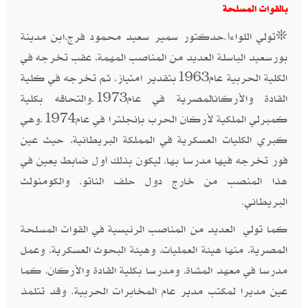
بالقوات المسلحة
❊تولي اللواءأ.حدكتور سمير سعيد محمود فرج،ابن مدينة
بورسعيد الباسلة العديد من المناصب المهمة، عقب تخرجه في
الكلية الحربية عام1963بتقدير امتياز، ثم تخرجه في كلية
القادة والأركانالمصرية في عام1973،والتحاقه بكلية
كمبرلي الملكية لأركان الحرب بإنجلترا في عام1974،وهي
كبري الكليات العسكرية في المملكة البريطانية، حيث عين
فور تخرجه فيها مدرسا بها، ليكون بذلك أول ضابط يعين في
هذا المنصب من خارج دول حلف الناتو، والكومنولث
البريطاني.
كما تولي العديد من المناصب الرئيسية في القوات المسلحة
المصرية، منها هيئة العمليات، وهيئة البحوث العسكرية، وعمل
مدرسا في معهد المشاة، ومدرسا بكلية القادة والأركان، كما
عين مديرا لمكتب مدير عام المخابرات الحربية. وقد تتلمذ