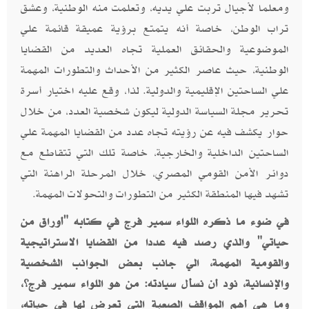
ومعلما لأجيال تربت علي يديه، وتعلمت منه الوطنية، وعشق
تراب الوطن، خاصة أنه يتمتع برؤية عميقة قائمة علي
الموضوعية والحقائق العملية تجاه العديد من القضايا
الوطنية، حيث عاصر الكثير من الأحداث والتطورات المهمة
علي الساحتين الإقليمية والدولية. لذا، وقع عليه اختيار أسرة
تحرير مجلة السياسة الدولية ليكون شخصية العدد، من خلال
حوار يكشف فيه عن رؤيته تجاه عدد من القضايا المهمة علي
الساحتين الداخلية والخارجية، خاصة تلك التي تتقاطع مع
دوائر الأمن القومي المصري، خلال المرحلة الراهنة التي
تشهد فيها المنطقة الكثير من التطورات والتحولات المهمة.
في ضوء ما ذكره اللواء سمير فرج في كتابه "أوراق من
حياتي" والذي رصد فيه عددا من القضايا الاستراتيجية
والقومية المهمة، الي جانب بعض الجوانب الشخصية
والإنسانية، نود أن نسأل سيادته: من هو اللواء سمير فرج؟،
وما هي أهم المواقف الصعبة التي تعرض لها في حياته،