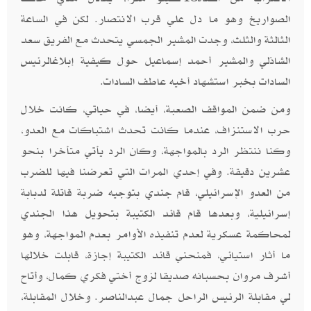
الصواريخ وهو ما دل علي قرب الانتصار. لكن في الساعة
الثالثة والثلث، وجدت المشير الجمسي يتحدث مع الفريق سعد
الشاذلي والمشير أحمد إسماعيل حول كيفية إبلاغالرئيس
السادات بخبر استشهاد أخيه عاطف السادات.
ومن ضمن المواقف الصعبة، أيضا، في حياتي، كانت خلال
حرب الاستنزاف، عندما كانت تحدث اشتباكات مع العدو،
وكنا ننتظر الرد بالمواجهة، وكان الرد يأتي متأخرا بنحو
عشرين دقيقة. وفي إحدي المرات التي تعرضنا فيها للضرب
من العدو الإسرائيلي، قام جندي بتوجيه ضربة قاتلة لدبابة
إسرائيلية، وبعدها قام قائد الكتيبة بتحويل هذا الجندي
لمحاكمة عسكرية لعدم تنفيذه الأوامر بعدم المواجهة، وهو
ما أثار استيائي، فمنحني قائد الكتيبة إجازة، قابلت خلالها
أشرف مروان بحسبانه صديقا لزوج أختي فكري كمال، وأتاح
لي مقابلة الرئيس الراحل جمال عبدالناصر. وخلال المقابلة،