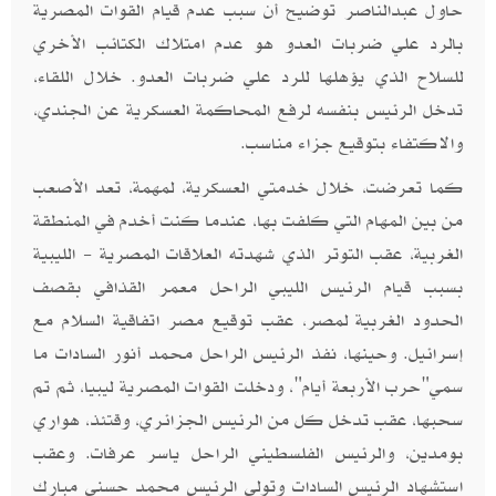
حاول عبدالناصر توضيح أن سبب عدم قيام القوات المصرية
بالرد علي ضربات العدو هو عدم امتلاك الكتائب الأخري
للسلاح الذي يؤهلها للرد علي ضربات العدو. خلال اللقاء،
تدخل الرئيس بنفسه لرفع المحاكمة العسكرية عن الجندي،
والاكتفاء بتوقيع جزاء مناسب.
كما تعرضت، خلال خدمتي العسكرية، لمهمة، تعد الأصعب
من بين المهام التي كلفت بها، عندما كنت أخدم في المنطقة
الغربية، عقب التوتر الذي شهدته العلاقات المصرية - الليبية
بسبب قيام الرئيس الليبي الراحل معمر القذافي بقصف
الحدود الغربية لمصر، عقب توقيع مصر اتفاقية السلام مع
إسرائيل. وحينها، نفذ الرئيس الراحل محمد أنور السادات ما
سمي"حرب الأربعة أيام"، ودخلت القوات المصرية ليبيا، ثم تم
سحبها، عقب تدخل كل من الرئيس الجزائري، وقتئذ، هواري
بومدين، والرئيس الفلسطيني الراحل ياسر عرفات. وعقب
استشهاد الرئيس السادات وتولي الرئيس محمد حسني مبارك