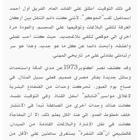
في ذلك التوقيت، أطلق علي القائد العام، الفريق أول أحمد
إسماعيل، لقب"الجوكر"، لأنني كنت دائم التنقل بين أركان
الغرفة لتلقي البلاغات وتوقيعها علي المجسم، والعودة مرة
أخري إلي موقعي لتلقي بلاغجديد، حيث كنت أحب عملي
وأعشقه، وأبحث دائما عن كل ما هو جديد، وهذا هو سر
ارتباطي بقادتي علي مر تاريخي المهني.
وقد كشف نصر أكتوبر1973عن مدي الدقة واستحداث
وسائل جديدة بفكر مصري صميم. فعلي سبيل المثال، في
صباح يوم العبور، تحركت وحدات من الضفادع البشرية
لإغلاق مواسير"النابالم" أسفل القناة. وفي التوقيت نفسه،
كانت هناك وحدات أخري من الصاعقة تبدأ في الانتشار
خلف خطوط العدو. إلي هنا، الكل يعلم ذلك. إلا أن المفاجأة
كانت في نقل الإشارة والبلاغات القادمة من الميدان،
فالطبيعي أن"فك الشفرة" يستغرق ساعتين علي الأقل من