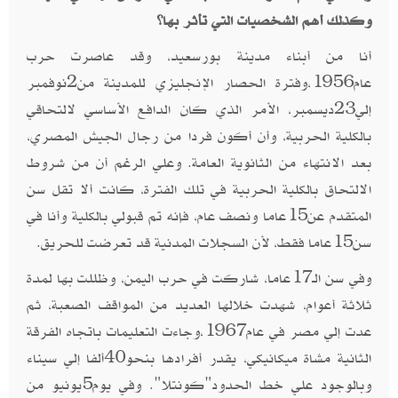
وكذلك أهم الشخصيات التي تأثر بها؟
أنا من أبناء مدينة بورسعيد، وقد عاصرت حرب
عام1956،وفترة الحصار الإنجليزي للمدينة من2نوفمبر
إلي23ديسمبر، الأمر الذي كان الدافع الأساسي لالتحاقي
بالكلية الحربية، وأن أكون فردا من رجال الجيش المصري،
بعد الانتهاء من الثانوية العامة. وعلي الرغم أن من شروط
الالتحاق بالكلية الحربية في تلك الفترة، كانت ألا تقل سن
المتقدم عن15عاما ونصف عام، فإنه تم قبولي بالكلية وأنا في
سن15عاما فقط، لأن السجلات المدنية قد تعرضت للحريق.
وفي سن الـ17عاما، شاركت في حرب اليمن، وظللت بها لمدة
ثلاثة أعوام، شهدت خلالها العديد من المواقف الصعبة، ثم
عدت إلي مصر في عام1967،وجاءت التعليمات باتجاه الفرقة
الثانية مشاة ميكانيكي، يقدر أفرادها بنحو40ألفا إلي سيناء
وبالوجود علي خط الحدود"كونتلا". وفي يوم5يونيو من