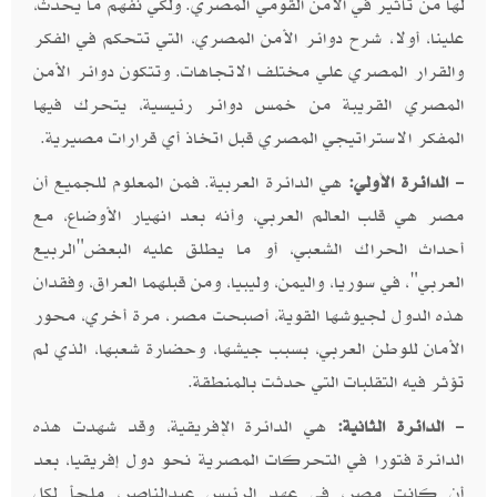
لها من تأثير في الأمن القومي المصري. ولكي نفهم ما يحدث،
علينا، أولا، شرح دوائر الأمن المصري، التي تتحكم في الفكر
والقرار المصري علي مختلف الاتجاهات. وتتكون دوائر الأمن
المصري القريبة من خمس دوائر رئيسية، يتحرك فيها
المفكر الاستراتيجي المصري قبل اتخاذ أي قرارات مصيرية.
- الدائرة الأولي:
هي الدائرة العربية. فمن المعلوم للجميع أن
مصر هي قلب العالم العربي، وأنه بعد انهيار الأوضاع، مع
أحداث الحراك الشعبي، أو ما يطلق عليه البعض"الربيع
العربي"، في سوريا، واليمن، وليبيا، ومن قبلهما العراق، وفقدان
هذه الدول لجيوشها القوية، أصبحت مصر، مرة أخري، محور
الأمان للوطن العربي، بسبب جيشها، وحضارة شعبها، الذي لم
تؤثر فيه التقلبات التي حدثت بالمنطقة.
- الدائرة الثانية:
هي الدائرة الإفريقية، وقد شهدت هذه
الدائرة فتورا في التحركات المصرية نحو دول إفريقيا، بعد
أن كانت مصر، في عهد الرئيس عبدالناصر، ملجأ لكل