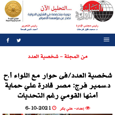
رئيس مجلس الإدارة
رئيس التحرير
د. محمد فايز فرحات
أحمد ناجى قمحة
Togg
navi
من المجلة - شخصية العدد
شخصية العدد/فى حوار مع اللواء أ‮.‬ح‮
‬د.سمير فرج: مصر قادرة علي حماية
أمنها القومي رغم التحديات
إعداد- علي بكر
6-10-2021