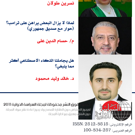
نسرين طولان
لماذا لا يزال البعض يراهن على ترامب؟
(حوار مع صديق جمهوري)
م/ حسام الدين على
هل يجاملنا الذكاء الاصطناعي أكثر
مما ينبغي؟
د. خالد وليد محمود
الرقم الإلكترونى: ISSN: 2812-5818
الرقم الضريبى: 287-534-100