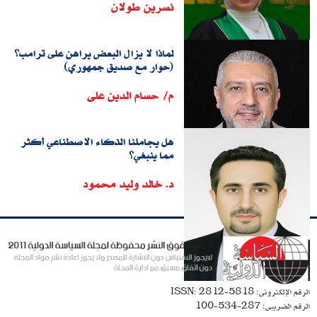
نسرين طولان
لماذا لا يزال البعض يراهن على ترامب؟
(حوار مع صديق جمهوري)
م/ حسام الدين على
هل يجاملنا الذكاء الاصطناعي أكثر
مما ينبغي؟
د. خالد وليد محمود
الرقم الإلكترونى: ISSN: 2812-5818
الرقم الضريبى: 287-534-100