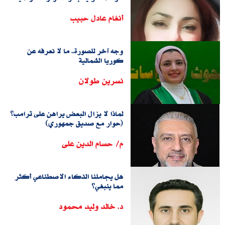
أنغام عادل حبيب
وجه آخر للصورة.. ما لا نعرفه عن
كوريا الشمالية
نسرين طولان
لماذا لا يزال البعض يراهن على ترامب؟
(حوار مع صديق جمهوري)
م/ حسام الدين على
هل يجاملنا الذكاء الاصطناعي أكثر
مما ينبغي؟
د. خالد وليد محمود