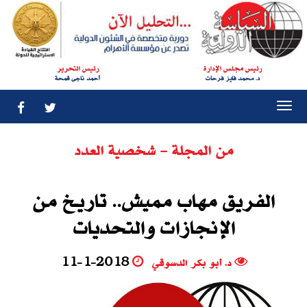
رئيس مجلس الإدارة
رئيس التحرير
د. محمد فايز فرحات
أحمد ناجى قمحة
Togg
navi
من المجلة - شخصية العدد
الفريق مهاب مميش.. تاريـخ من
الإنجازات والتحديات
د. أبو بكر الدسوقي
11-1-2018