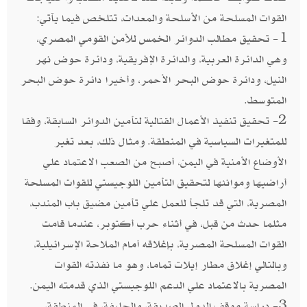
القوات المسلحة من الأسلحة والمعدات، تتلخص فيما يآتي:
1- تحقيق مطالب الدوائر الخمس للأمن القومي المصري،
وهي الدائرة العربية، والدائرة الإفريقية، ودائرة حوض نهر
النيل، ودائرة حوض البحر الأحمر، وأخيرا دائرة حوض البحر
المتوسط.
2- تحقيق تنفيذ الأعمال القتالية لتأمين الدوائر السابقة، وفقا
للمتغيرات السياسية في المنطقة. ومثال ذلك، بعد تغير
الأوضاع الأمنية في اليمن، أصبح من الصعب الاعتماد علي
أراضيها وموانئها لتحقيق التأمين اللوجيستي للقوات المسلحة
المصرية، التي قد تلجأ للعمل علي تأمين مضيق باب المندب،
مثلما حدث من قبل، في أثناء حرب أكتوبر، عندما قامت
القوات المسلحة المصرية، بإغلاقه أمام الملاحة الإسرائيلية،
وبالتالي إغلاق مطار إيلات تماما، وهو ما نفذته القوات
المصرية بالاعتماد علي الدعم اللوجيستي الذي قدمته اليمن.
3- دراسة موقف الدول الصديقة، والحليفة، في المنطقة،