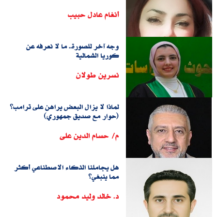
أنغام عادل حبيب
وجه آخر للصورة.. ما لا نعرفه عن
كوريا الشمالية
نسرين طولان
لماذا لا يزال البعض يراهن على ترامب؟
(حوار مع صديق جمهوري)
م/ حسام الدين على
هل يجاملنا الذكاء الاصطناعي أكثر
مما ينبغي؟
د. خالد وليد محمود