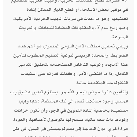
7- اشتراك قطاع الصناعات الحربية، والهيئة العربية للتصنيع
في توفير بعض الأسلحة، أو قطع الغيار الممكن إعادة
تصنيعها، وهو ما حدث في عربات الجيب الحربية الأمريكية،
وصواريخ سام 7، والمقذوفات المضادة للدبابات، والعربات
المدرعة.
ويبقي تحقيق مطالب الأمن القومي المصري هو أهم هذه
الضوابط، والمحدد الرئيسي لنوعية التسليح المطلوب لتأمين
هذا الاتجاه، ونوعية الذخائر المستخدمة لتحقيق التدمير
الكامل، إذا ما اقتضي الأمر، وكذلك قدرته علي استيعاب
التكنولوجيا المتقدمة حاليا.
ولتأمين دائرة حوض البحر الأحمر، يستلزم تأمين مضيق باب
المندب وجود مقاتلات تصل إلي تلك المنطقة، ذهابا وإيابا،
مستفيدة بخاصية إعادة التموين في الجو، وأن تكون خزانات
وقودها ذات سعة عالية، تسمح لها بالوصول لأهدافها، والعودة
مرة أخري، دون الحاجة إلي دعم لوجيستي في اليمن، في ظل