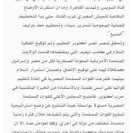
قناة السويس، وتهديد القاهرة. وما إن استقرت الأوضاع
الدفاعية للجيش المصري غرب القناة، حتي بدأ التخطيط
للعملية الهجومية لتحرير سيناء، وتحطيم خط بارليف
"المنيع".
وتحقق لمصر نصر أكتوبر العظيم، وتم توقيع اتفاقية
السلام في كامب ديفيد، التي بمقتضاها قدمت الولايات
المتحدة الأمريكية المعونة العسكرية لكل من مصر وإسرائيل،
كمكافأة لهما علي توقيع الاتفاق، ولضمان استمرار السلام
بينهما. فشرعت القوات المسلحة المصرية في إعادة تنظيم
قواتها علي أسس علمية، وبالاستفادة من الخبرة المكتسبة في
حرب أكتوبر. فأصبح المجلس الأعلي للقوات المسلحة
المصرية مسئولا بواسطة هيئة التسليح عن وضع استراتيجية
تسليح القوات المسلحة، والتي يتم تنفيذها خلال فترة زمنية
محددة، تختلف من دولة إلي أخري، وفقا لعوامل عدة. إلا أن
هناك ضوابط حاكمة وثابتة عند تحديد مطالب واحتياجات