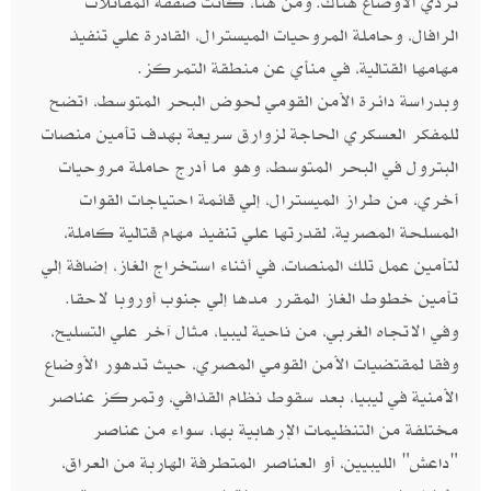
تردي الأوضاع هناك. ومن هنا، كانت صفقة المقاتلات
الرافال، وحاملة المروحيات الميسترال، القادرة علي تنفيذ
مهامها القتالية، في منأي عن منطقة التمركز.
وبدراسة دائرة الأمن القومي لحوض البحر المتوسط، اتضح
للمفكر العسكري الحاجة لزوارق سريعة بهدف تأمين منصات
البترول في البحر المتوسط، وهو ما أدرج حاملة مروحيات
أخري، من طراز الميسترال، إلي قائمة احتياجات القوات
المسلحة المصرية، لقدرتها علي تنفيذ مهام قتالية كاملة،
لتأمين عمل تلك المنصات، في أثناء استخراج الغاز، إضافة إلي
تأمين خطوط الغاز المقرر مدها إلي جنوب أوروبا لاحقا.
وفي الاتجاه الغربي، من ناحية ليبيا، مثال آخر علي التسليح،
وفقا لمقتضيات الأمن القومي المصري، حيث تدهور الأوضاع
الأمنية في ليبيا، بعد سقوط نظام القذافي، وتمركز عناصر
مختلفة من التنظيمات الإرهابية بها، سواء من عناصر
"داعش" الليبيين، أو العناصر المتطرفة الهاربة من العراق،