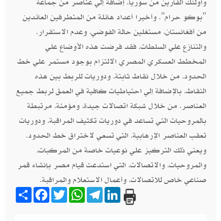
وأولئك الفارين من سوريا، إضافة إلي عناصر من جماعة
"بوكو حرام"، وأخيرا أعداد هائلة من المتطرفين العائدين
من أفغانستان، مستغلين حالة الفوضي، وعدم الاستقرار،
والتنازع علي السلطات. فقد فرضت هذه الأوضاع علي
المخطط العسكري المصري الالتزام بوجود مستمر علي خط
الحدود، من خلال نقاط ثابتة، ودوريات للربط بين هذه
النقاط، بالإضافة إلي احتياطيات كافية في العمق لربط جميع
العناصر، من خلال شبكة اتصالات جيدة، ومؤمنة، مرتبطة
بالمروحيات التي تساعد في دوريات تكثيف المراقبة، ودوريات
تعقب العناصر الإرهابية، التي تسعي لاختراق خط الحدود.
ويعني ذلك التركيز علي نوعيات خاصة من المركبات،
والمروحيات، والاتصالات، التي استدعت قيام مصر بإنشاء قمر
صناعي خاص للاتصالات، وأعمال الاستعلام والمراقبة.
Share
Facebook
Twitter
WhatsApp
Telegram
LinkedIn