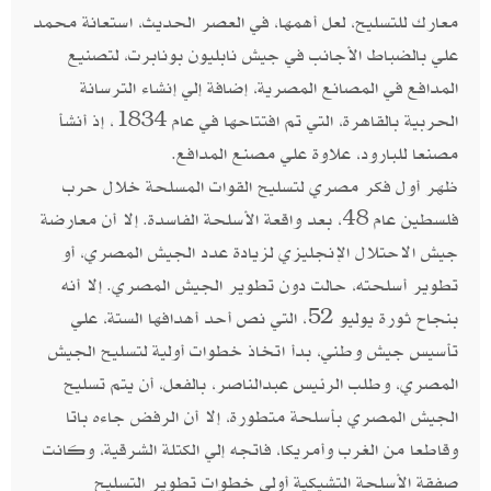
معارك للتسليح، لعل أهمها، في العصر الحديث، استعانة محمد
علي بالضباط الأجانب في جيش نابليون بونابرت، لتصنيع
المدافع في المصانع المصرية، إضافة إلي إنشاء الترسانة
الحربية بالقاهرة، التي تم افتتاحها في عام 1834، إذ أنشأ
مصنعا للبارود، علاوة علي مصنع المدافع.
ظهر أول فكر مصري لتسليح القوات المسلحة خلال حرب
فلسطين عام 48، بعد واقعة الأسلحة الفاسدة. إلا أن معارضة
جيش الاحتلال الإنجليزي لزيادة عدد الجيش المصري، أو
تطوير أسلحته، حالت دون تطوير الجيش المصري. إلا أنه
بنجاح ثورة يوليو 52، التي نص أحد أهدافها الستة، علي
تأسيس جيش وطني، بدأ اتخاذ خطوات أولية لتسليح الجيش
المصري، وطلب الرئيس عبدالناصر، بالفعل، أن يتم تسليح
الجيش المصري بأسلحة متطورة، إلا أن الرفض جاءه باتا
وقاطعا من الغرب وأمريكا، فاتجه إلي الكتلة الشرقية، وكانت
صفقة الأسلحة التشيكية أولي خطوات تطوير التسليح