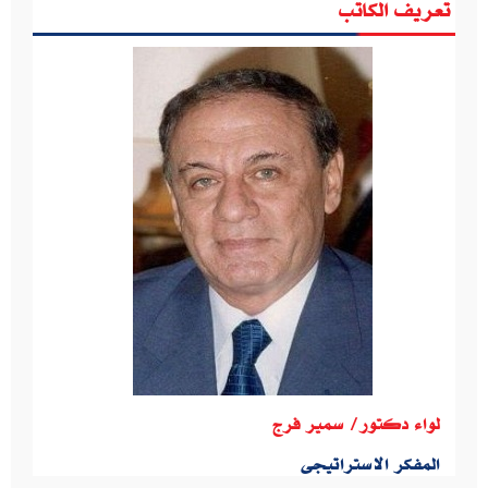
تعريف الكاتب
لواء دكتور/ سمير فرج
المفكر الاستراتيجى