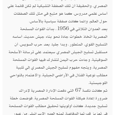
المصري. والحقيقة أن تلك الصفقة التشيكية لم تكن قائمة علي
أساس علمي مدروس، كما هو متبع في مثل تلك الصفقات
حول العالم، وإنما كانت صفقة سياسية بالأساس.
بعد العدوان الثلاثي في 1956، بدأت القوات المسلحة
المصرية اتخاذ خطوات جادة نحو بناء جيش حديث، أساسه
التسليح القوي، المتطور. وبدا جليا، بعد حرب السويس، أن
مستقبل تسليح الجيش المصري سيعتمد علي ترسانة الأسلحة
السوفيتية. وجاءت حرب اليمن لتشارك فيها القوات المسلحة
المصرية، ويتجه مفهوم تسليح الجيش المصري إلي تلبية
مطالب نوعية القتال في الأراضي الجبلية، والاهتمام بالنواحي
اللوجيستية.
ثم كانت نكسة 67 التي دفعت الإدارة المصرية لإدراك
ضرورة إعادة هيكلة القوات المسلحة المصرية. فوضعت خطة
تسليح جديدة، كانت أولويتها تحقيق مطالب القوات المسلحة
في تعزيز قدرتها الدفاعية، لمنع العدو الإسرائيلي من عبور