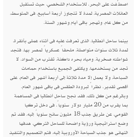
اصطُفت على البحر، للاستخدام الشخصي، حيث تستقبل
العائلات المصرية، لمدة لا تتجاوز أربعة أسابيع، فى المتوسط،
من كل عام، وتهجر باقى أيام وشهور السنة.
بينما ساحل أنطاليا، الذى تعرفت عليه فى أثناء عملى بأنقرة،
لمدة ثلاث سنوات متواصلة، ملحقاً عسكرياً لمصر بها، فتجد
شواطئه صخرية. ومياه بحره داكنة، تقترب من السواد، لا
تجد من يستخدمها، ويكتفى الجميع باستخدام حمامات
السباحة، ولا يعمل إلا مدة ثلاثة إلى أربعة أشهر فى العام، على
أقصى تقدير، نظراً لبرودة الطقس فى باقى شهور العام.
وبالرغم من كل ذلك، فقد نجح ساحل أنطاليا فى المساهمة
بما يقرب من 20 مليار دولار سنوياً، فى دخل تركيا
القومي، عن طريق جذب 18 مليون سائح سنوياً إليه. فقد تم
وضع استراتيجية ورؤية واضحة للساحل التركي، هدفها
النهائى هو جذب السياحة الأوروبية إليه، فتم التصميم والتنفيذ