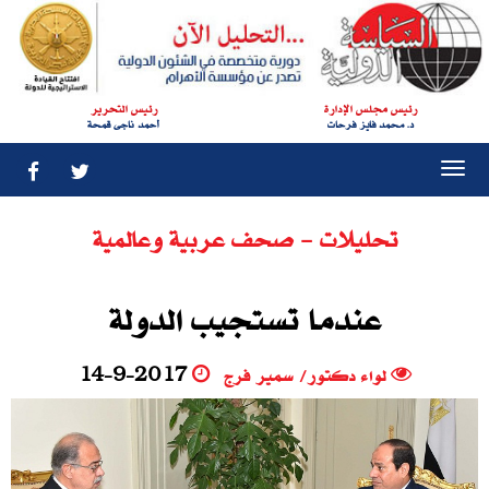
رئيس مجلس الإدارة
رئيس التحرير
د. محمد فايز فرحات
أحمد ناجى قمحة
Togg
navi
تحليلات - صحف عربية وعالمية
عندما تستجيب الدولة
لواء دكتور/ سمير فرج
14-9-2017