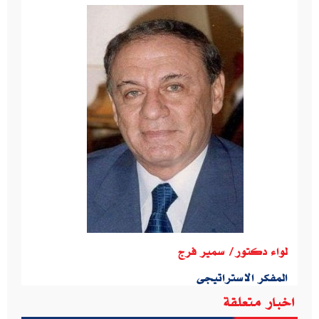
لواء دكتور/ سمير فرج
المفكر الاستراتيجى
اخبار متعلقة