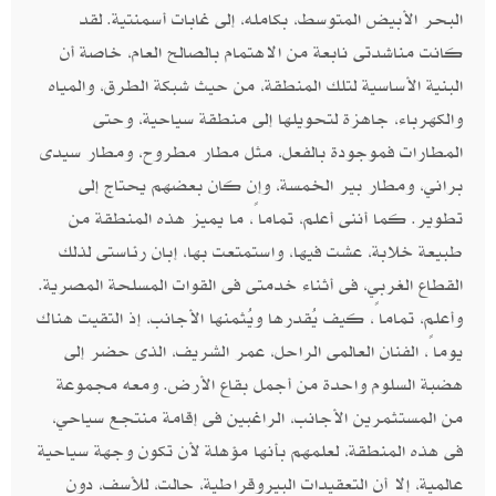
البحر الأبيض المتوسط، بكامله، إلى غابات أسمنتية. لقد
كانت مناشدتى نابعة من الاهتمام بالصالح العام، خاصة أن
البنية الأساسية لتلك المنطقة، من حيث شبكة الطرق، والمياه
والكهرباء، جاهزة لتحويلها إلى منطقة سياحية، وحتى
المطارات فموجودة بالفعل، مثل مطار مطروح، ومطار سيدى
براني، ومطار بير الخمسة، وإن كان بعضهم يحتاج إلى
تطوير. كما أننى أعلم، تماماً، ما يميز هذه المنطقة من
طبيعة خلابة، عشت فيها، واستمتعت بها، إبان رئاستى لذلك
القطاع الغربي، فى أثناء خدمتى فى القوات المسلحة المصرية.
وأعلم، تماماً، كيف يُقدرها ويُثمنها الأجانب، إذ التقيت هناك
يوماً، الفنان العالمى الراحل، عمر الشريف، الذى حضر إلى
هضبة السلوم واحدة من أجمل بقاع الأرض. ومعه مجموعة
من المستثمرين الأجانب، الراغبين فى إقامة منتجع سياحي،
فى هذه المنطقة، لعلمهم بأنها مؤهلة لأن تكون وجهة سياحية
عالمية، إلا أن التعقيدات البيروقراطية، حالت، للأسف، دون