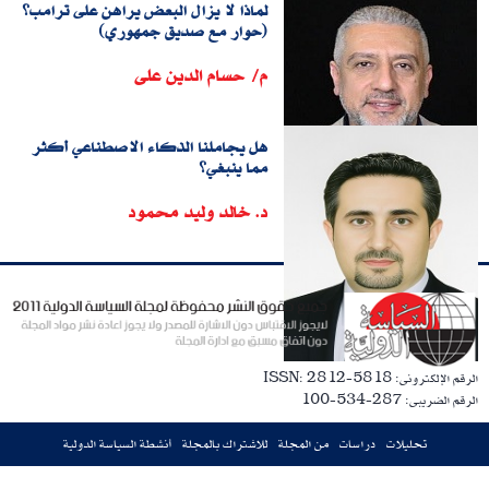
لماذا لا يزال البعض يراهن على ترامب؟
(حوار مع صديق جمهوري)
م/ حسام الدين على
هل يجاملنا الذكاء الاصطناعي أكثر
مما ينبغي؟
د. خالد وليد محمود
الرقم الإلكترونى: ISSN: 2812-5818
الرقم الضريبى: 287-534-100
تحليلات
دراسات
من المجلة
للاشتراك بالمجلة
أنشطة السياسة الدولية