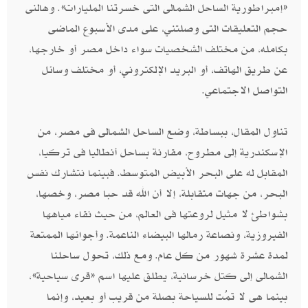
«إمبراطورية الساحل الشمالى التى خسرتنا المليارات». وهالنى
حجم التعليقات التى وصلتني، على مدى الأسبوع الماضى
بكامله، من مختلف الشخصيات سواء داخل مصر أو خارجها،
عن طريق الهاتف، أو البريد الإلكتروني، أو مختلف وسائل
التواصل الاجتماعي.
تناول المقال، ببساطة، وضع الساحل الشمالى فى مصر، من
الإسكندرية إلى مطروح، مقارنة بساحل أنطاليا فى تركيا،
المقابل له على البحر الأبيض المتوسط. فبينما نتشارك نفس
البحر، من جهات متقابلة، إلا أن الله قد حبا مصر، وخصها،
بشواطئ لا مثيل لروعتها فى العالم، من حيث نقاء مياهها
الفيروزية، ونصاعة رمالها البيضاء الناعمة. وأجوائها الممتعة
لمدة عشرة شهور من كل عام. ومع ذلك، تحول ساحلنا
الشمالى إلى كتل خرسانية، يطلق عليها اسم «قرى سياحية»،
بينما هى لا تمُت للسياحة بصلة من قريب أو بعيد، وإنما