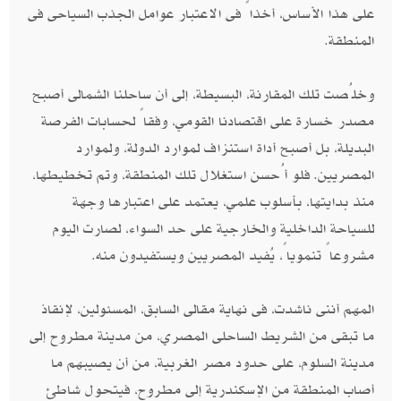
على هذا الأساس، أخذاً فى الاعتبار عوامل الجذب السياحى فى
المنطقة.
وخلُصت تلك المقارنة، البسيطة، إلى أن ساحلنا الشمالى أصبح
مصدر خسارة على اقتصادنا القومي، وفقاً لحسابات الفرصة
البديلة، بل أصبح أداة استنزاف لموارد الدولة، ولموارد
المصريين. فلو أُحسن استغلال تلك المنطقة، وتم تخطيطها،
منذ بدايتها، بأسلوب علمي، يعتمد على اعتبارها وجهة
للسياحة الداخلية والخارجية على حد السواء، لصارت اليوم
مشروعاً تنموياً، يُفيد المصريين ويستفيدون منه.
المهم أننى ناشدت، فى نهاية مقالى السابق، المسئولين، لإنقاذ
ما تبقى من الشريط الساحلى المصري، من مدينة مطروح إلى
مدينة السلوم، على حدود مصر الغربية، من أن يصيبهم ما
أصاب المنطقة من الإسكندرية إلى مطروح، فيتحول شاطئ