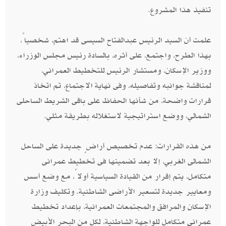
تنفيذ هذا المشروع.
علمت أن السيد الرئيس عبدالفتاح السيسى قد اهتم، شخصياً،
بهذا الطرح، واجتمع، على أثره، بالسادة رئيس مجلس الوزراء،
ووزير الإسكان، ومستشار الرئيس للتخطيط العمراني،
لمناقشة جوانبه وتفاصيله، وفى نهاية الاجتماع، تم اتخاذ
قرارات واضحة، من شأنها الحفاظ على باقى الشريط الساحلى
الشمالي، ووضع استراتيجية لاستغلاله بطريقة مثلي.
من هذه القرارات: عدم تخصيص أراضٍ جديدة على الساحل
الشمالى الغربي، إلا بعد تضمينها فى تخطيط عمرانى
متكامل، يتم إقرار من القيادة السياسية أولاً، مع وضع أسس
ومعايير جديدة لتسعير الأراضى الشاطئية. وتكليف وزارة
الإسكان والمرافق والمجتمعات العمرانية، بإعداد تخطيط
عمرانى متكامل للواجهة الشاطئية، لكل من البحر الأبيض