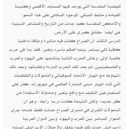
للهضبة المقدسة التي يوجد فيها المسجد الأقصى وكنيسة
القيامة وحائط المبكي. الوجود السكاني على هذا النحو،
والأماكن المقدسة كما جاءت من التاريخ والمشاعر الدينية؛
هي أيضاً حقائق كبرى على الأرض.
الدرس الثالث، أن الصراع كانت فيه مثابرة وطاقة داخلية
كافية لكي يستمر بينما العالم بأسره يتغير، فقد بدأ في حرب
عالمية أولى، وعاش الحرب الثانية بنتائجها على اليهود والعرب
والفلسطينيين، ثم بعد ذلك الحرب الباردة وتقلباتها، وبعد ذلك
انتهاؤها مع انهيار الاتحاد السوفياتي والتحولات والتقلصات
التي تلت انهيار مبنى التجارة العالمي في نيويورك. كان على
المتصارعين التكيف مع واقع يتغير ومحاولة الاستفادة من
كل جديد؛ ولكن النتيجة كانت درساً رابعاً، وهو أن
التحولات الكبرى في مجرى الصراع حدثت فقط عندما جرى
الحوار المباشر بين العرب واليهود، وبين الدول العربية
وإسرائيل. حدث ذلك فيما يتعلق بالاحتلال الإسرائيلي لسيناء