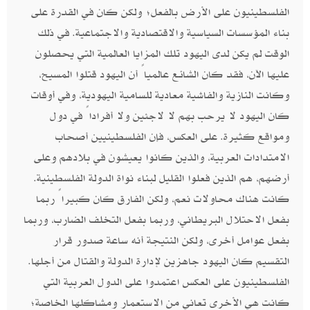
الفلسطينيون على الأرض بالفعل؛ ولكن كان في القدرة على
بناء المؤسسات السياسية والاقتصادية والاجتماعية. في ذلك
الوقت لم يكن لدى اليهود تلك المزايا العالمية التي يحصلون
عليها الآن، فقد كان الشائع عالمياً أن اليهود قتلوا المسيح،
وكانت النازية والفاشية معادية للسامية اليهودية، وفي أوقات
كان اليهود لا يرحب بهم لا لاجئين ولا أفراداً في دول
ومواقع كثيرة. على العكس، فإن الفلسطينيين أصحاب
الامتدادات العربية، والذين كانوا يعيشون في بلادهم وعلى
أرضهم، هم الذين فعلوا القليل لبناء نواة الدولة الفلسطينية.
كانت هناك محاولات نعم، ولكن الفارق كان كبيراً ربما
بفعل الاحتلال البريطاني، وربما بفعل التخلف الضارب، وربما
بفعل عوامل أخرى، ولكن النتيجة أنه ساعة صدور قرار
التقسيم كان اليهود جاهزين لإدارة الدولة والقتال من أجلها.
الفلسطينيون على العكس اعتمدوا على الدول العربية التي
كانت هي الأخرى تعاني من الاستعمار ومشاكلها الخاصة؛