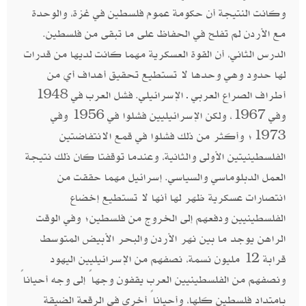
وكانت النتيجة أن حكومة عموم فلسطين في غزة، والوحدة
مع الأردن لم تفلح في الحفاظ على ما تبقى من فلسطين.
الدرس الثاني، أن القوة العسكرية مهما كانت لديها من قدرات
لها حدود وهي وحدها لا تستطيع تحقيق أهداف أي من
أطراف الصراع العربي ـ الإسرائيلي. فشل العرب في 1948
وفي 1967، ولكن الإسرائيليين فشلوا في 1956 وفي
1973؛ وأكثر من ذلك فشلوا في قمع الانتفاضتين
الفلسطينيتين الأولى والثانية، وعندما توقفتا كان ذلك نتيجة
العمل الدبلوماسي والسياسي. إسرائيل مهما حققت من
انتصارات عسكرية ظهر لها أنها لا تستطيع إخضاع
الفلسطينيين ودفعهم إلى الخروج من فلسطين؛ وفي الوقت
الراهن يوجد ما بين نهر الأردن والبحر الأبيض المتوسط
قرابة 12 مليون نسمة، نصفهم من الإسرائيليين اليهود
ونصفهم من الفلسطينيين العرب يقفون وجهاً إلى وجه أحياناً
بامتداد فلسطين كلها، وأحياناً أخرى في الرقعة الضيقة