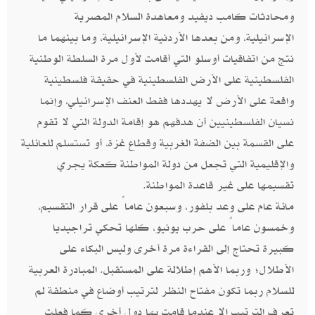
ومحادثات كامب ديفيد ومعاهدة السلام المصرية
الإسرائيلية، ومن بعدها الأردنية الإسرائيلية، وما بينهما ما
نتج من اتفاقيات أوسلو التي أقامت لأول مرة السلطة الوطنية
الفلسطينية على الأرض الفلسطينية في حقيقة فلسطينية
واقعة على الأرض لا يهددها فقط العنف الإسرائيلي، وإنما
نسيان الفلسطينيين أن هدفهم هو إقامة الدولة التي لا تقوم
على القسمة بين الضفة الغربية وقطاع غزة، أو تستسلم للعائلية
والإقليمية التي تجعل من دولة المواطنة كعكة يجري
تقسيمها على غير قاعدة المواطنة.
مائة عام على وعد بلفور، وسبعون عاماً على قرار التقسيم،
وخمسون عاماً على حرب يونيو، كلها تحكي تراجيديا
كبيرة تحتاج إلى القراءة مرة أخرى وليس البكاء على
الأطلال؛ وربما الأهم إطلالة على المستقبل. المبادرة العربية
للسلام ربما تكون مفتاح النظر لترتيب أوضاع في منطقة لم
تعرف الترتيب إلا عندما قامت بها دول أخرى كما فعلت