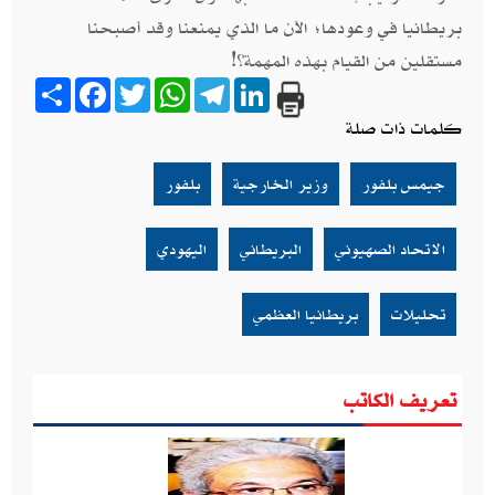
بريطانيا في وعودها؛ الآن ما الذي يمنعنا وقد أصبحنا
مستقلين من القيام بهذه المهمة؟!
Share
Facebook
Twitter
WhatsApp
Telegram
LinkedIn
كلمات ذات صلة
جيمس بلفور
وزير الخارجية
بلفور
الاتحاد الصهيوني
البريطاني
اليهودي
تحليلات
بريطانيا العظمي
تعريف الكاتب