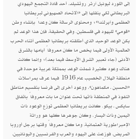
إلى اللورد ليونيل آرثر روتشيلد، أحد قادة التجمع اليهودي
البريطاني لكي ينقلها إلى «الاتحاد الصهيوني لبريطانيا
العظمى وآيرلندا»؛ ومحتوى الرسالة كان وعداً بإنشاء وطن
«قومي» لليهود في فلسطين. وفي الحقيقة، فإن هذا الوعد لم
يكن الوعد الوحيد الذي أطلقته بريطانيا العظمى أثناء الحرب
العالمية الأولى فيما يخص ما كان معروفاً أيامها بالشرق
الأدنى (جاء تعبير الشرق الأوسط فيما بعد)؛ وإنما كانت
هناك وعود كثيرة شملت الوعد بمملكة عربية موحدة في
منطقة الهلال الخصيب عام 1916 فيما عرف بمراسلات
«الحسين ـ مكماهون»، ووعود أخرى إلى فرنسا بتقسيم مناطق
النفوذ في المنطقة ذاتها تحت عنوان ما بات معروفاً باتفاق
سايكس ـ بيكو. كانت بريطانيا العظمى توزع الوعود ذات
اليمين وذات اليسار، وكان جوهرها كلها هو وراثة
الإمبراطورية العثمانية، وما كان معروفاً وقتها برجل أوروبا
المريض، فوزعت على اليهود والعرب والفرنسيين واليونانيين،