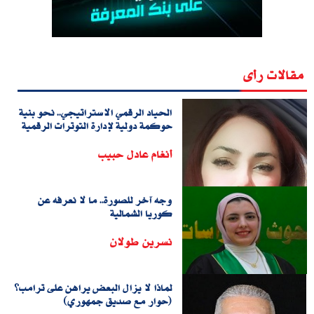
مقالات رأى
الحياد الرقمي الاستراتيجي.. نحو بنية
حوكمة دولية لإدارة التوترات الرقمية
أنغام عادل حبيب
وجه آخر للصورة.. ما لا نعرفه عن
كوريا الشمالية
نسرين طولان
لماذا لا يزال البعض يراهن على ترامب؟
(حوار مع صديق جمهوري)