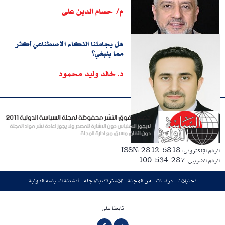
م/ حسام الدين على
هل يجاملنا الذكاء الاصطناعي أكثر
مما ينبغي؟
د. خالد وليد محمود
الرقم الإلكترونى: ISSN: 2812-5818
الرقم الضريبى: 287-534-100
تحليلات
دراسات
من المجلة
للاشتراك بالمجلة
أنشطة السياسة الدولية
تابعنا على