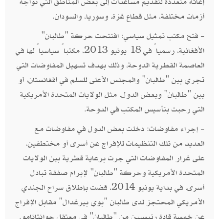
إغاثة متعددة لتقديم مساعدات إلى بعض المناطق التي تواجه
أزمات مختلفة، مثل قطاع غزة، وسوريا، والسودان.
- فتح مكتب تمثيل سياسي: افتتحت حركة "طالبان"
الأفغانية، رسمياً في 18 يونيو 2013، مكتباً سياسياً لها في
العاصمة القطرية الدوحة، وذلك بهدف تسهيل المفاوضات التي
تجري بين "طالبان" والمجلس الأعلى للسلم في أفغانستان، أو
بين "طالبان" وبعض الدول، مثل الولايات المتحدة الأمريكية
التي رحبت بتأسيس المكتب في الدوحة.
- إجراء مفاوضات: دخلت بعض الدول في مفاوضات مع
العديد من تلك التنظيمات للإفراج عن أسرى أو مختطفين،
على غرار المفاوضات التي جرت برعاية قطرية بين الولايات
المتحدة الأمريكية وحركة "طالبان" لإبرام صفقة تبادل
أسرى، في بداية يونيو 2014، قضت بإطلاق سراح الجندي
الأمريكي المحتجز لدى طالبان "بوي بيرغدال" مقابل الإفراج
عن خمسة قادة رئيسيين من "طالبان" في معتقل جوانتانامو.