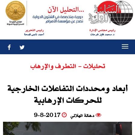
رئيس مجلس الإدارة
رئيس التحرير
د. محمد فايز فرحات
أحمد ناجى قمحة
Togg
navi
تحليلات - التطرف والإرهاب
أبعاد ومحددات التفاعلات الخارجية
للحركات الإرهابية
د.هالة الهلالي
9-8-2017