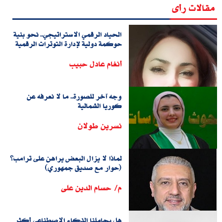
مقالات رأى
الحياد الرقمي الاستراتيجي.. نحو بنية
حوكمة دولية لإدارة التوترات الرقمية
أنغام عادل حبيب
وجه آخر للصورة.. ما لا نعرفه عن
كوريا الشمالية
نسرين طولان
لماذا لا يزال البعض يراهن على ترامب؟
(حوار مع صديق جمهوري)
م/ حسام الدين على
هل يجاملنا الذكاء الاصطناعي أكثر