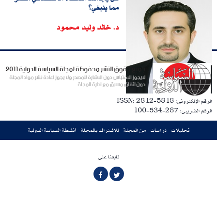
مما ينبغي؟
د. خالد وليد محمود
الرقم الإلكترونى: ISSN: 2812-5818
الرقم الضريبى: 287-534-100
تحليلات
دراسات
من المجلة
للاشتراك بالمجلة
أنشطة السياسة الدولية
تابعنا على