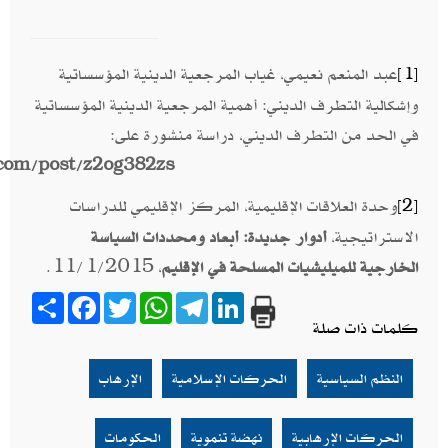
عبد المنعم نعيمي، غياب المرجعية الدينية المؤسساتية
[1]
وإشكالية التطرف الديني: أهمية المرجعية الدينية المؤسساتية
في الحد من التطرف الديني، دراسة منشورة على:
akacloud.com/post/z2og382zs
وحدة العلاقات الإقليمية، المركز الإقليمي للدراسات
[2]
الاستراتيجية،
أدوار جديدة: أبعاد ومحددات السياسة
الخارجية للميليشيات المسلحة في الإقليم
، 11/1/2015.
Share
Facebook
Twitter
WhatsApp
Telegram
LinkedIn
كلمات ذات صلة
النظم السياسية
الحركات الإسلامية
الإرهاب
الحركات الإرهابية
نهضة تنموية
الحكومات