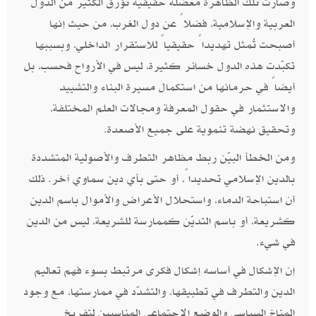
وصارت تلك الظاهرة معضلة حقيقية تؤرق الكثير من الدول
العربية والإسلامية، فضلاً عن دول الغرب، من حيث إنها
أصبحت تُمثل تهديداً حقيقياً للاستقرار الداخلي، وبسببها
تكبّدت هذه الدول خسائر كثيرة، ليس في الأرواح فحسب، بل
أيضاً في حرمانها من استكمال مسيرة البناء والتشييد
والاستثمار في حقول المعرفة ومجالات العلم المختلفة،
وتحقيق نهضة تنموية على جميع الأصعدة.
ومن الخطأ البيّن ربط مظاهر التطرف والأصولية المتشددة
بالدين الإسلامي تحديداً، أو حتى بأي دين سماوي آخر. ذلك
أن استباحة الدماء، واستحلال الأعراض والأموال باسم الدين
كشريعة، أو باسم التديّن كممارسة للشريعة، ليس من الدين
في شيء.
إن الإشكال في أساسه إشكال فكرى مرتبط بسوء فهم تعاليم
الدين والتطرف في تطبيقها، والتشدّد في ممارستها، مع وجود
المناخ السياسي والوضع الاجتماعي المناسبين لتفريخ