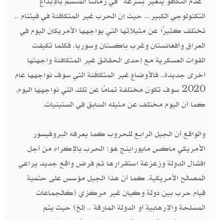
"عدم التكافؤ يتغير بسرعة" في زماننا المتسم بالإبداع
التكنولوجي الكبير... حيث إن الحرب غير المتكافئة في فيتنام ..
تختلف كثيرًا عن مثيلاتها التي يواجهها الأمريكان اليوم في
العراق وأفغانستان وغرب باكستان وسوريا. فكلما تكيفت
القوات العسكرية مع إحدى الحقائق غير المتكافئة واجهتها
أخرى جديدة.. فالأوضاع غير المتكافئة التي سوف نواجهها عام
2020 سوف تكون مختلفة تمامًا عن تلك التي نواجهها اليوم.
كما أن اليوم مختلف عن مثيله السابق في الستينيات.
والواقع أن الجيل الرابع للحروب كما يعرفه البروفيسور
الأمريكي ماكس مايوراينج هو: الحرب بالإكراه من أجل
إفشال الدولة وزعزعة استقرارها ثم فرض واقع جديد يراعي
المصالح الأمريكية. كما أن هذا الجيل مؤسس على حتمية
قيام حرب بين دولة وكيان غير مركزي (كالجماعات
المسلحة والإرهابية أو الدولة المارقة .. إلخ) حيث يتم