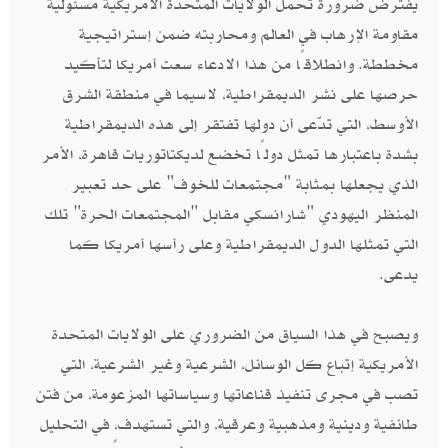
يفترض ضرورة تحمل الولايات المتحدة الأمريكية مسئولية
مقاومة الإرهاب في العالم ومحاربته ضمن إستراتيجية
مخططة. وانطلاقًا من هذا الادعاء سعت أمريكا لتأكيد
حرصها على نشر الديمقراطية، لاسيما في منطقة الشرق
الأوسط، التي تدّعى أن دولها تفتقر إلى هذه الديمقراطية
بشدة باعتبارها تمثل دولًا تخضع لديكتاتوريات قاهرة، الأمر
الذي يجعلها بمثابة "مجتمعات للخوف" على حد تعبير
المنظر اليهودي "شارانسكي مقابل "المجتمعات الحرة" تلك
التي تمثلها الدول الديمقراطية وعلى رأسها أمريكا كما
يدعى.
ويصبح في هذا السياق من الضروري على الولايات المتحدة
الأمريكية إتباع كل الوسائل، الشرعية وغير الشرعية، التي
تصب في مجرى تنفيذ قناعاتها وسياساتها المزعومة، من فتن
طائفية ودينية ومذهبية وعرقية، والتي تستهدف، في التحليل