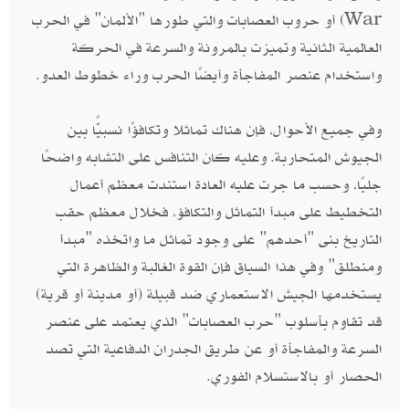
War) أو حروب العصابات والتي طورها "الألمان" في الحرب
العالمية الثانية وتميزت بالمرونة والسرعة في الحركة
واستخدام عنصر المفاجأة وأيضًا الحرب وراء خطوط العدو.
وفي جميع الأحوال، فإن هناك تماثلا وتكافؤًا نسبيًّا بين
الجيوش المتحاربة. وعليه كان التنافس على التشابه واضحًا
جليًا، وحسب ما جرت عليه العادة استندت معظم أعمال
التخطيط على مبدأ التماثل والتكافؤ، فخلال معظم حقب
التاريخ بنى "أحدهم" على وجود تماثل ما واتخذه "مبدأ
ومنطلق" وفي هذا السياق فإن القوة الغالبة والظاهرة التي
يستخدمها الجيش الاستعماري ضد قبيلة (أو مدينة أو قرية)
قد تقاوم بأسلوب "حرب العصابات" الذي يعتمد على عنصر
السرعة والمفاجأة أو عن طريق الجدران الدفاعية التي تصد
الحصار أو بالاستسلام الفوري.