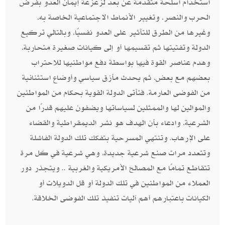
استخدام أسلحة متقدمة عن بعد لزعزعة إيمان العدو بفرض
الحرب والنصر، وتغيير الأنماط الاجتماعية الخاصة به،
وغيرها من الطرق للتأثير على العدو نفسيًا، وبالتالي تركيع
الدولة وتفتيتها ثم تقسيمها أو إلى كيانات صغيرة متحاربة،
وهدم عناصر القوة فيها بواسطة دفع مواطنيها للاحتراب
بعضهم مع بعض، ثم يحدث مأزق سياسي وأوضاع استثنائية
من الفوضى العارمة. فتأتى الدولة القوية بحكام من المواطنين
والموالين لها والممثلين لسياساتها ويضفون عليهم قدرًا من
الشرعية، وادعاء بأن الهدف هو نشر الديمقراطية والقضاء
على الإرهاب. وتنتهي المسرحية بتفكك تلك الدولة الفاشلة
وتتعدد مرات صنع شرعية جديدة، وهي شرعية في كل مرة
تتقاطع تمامًا مع المصالح الأمريكية والغربية .. ويتجذر دور
العملاء من المواطنين في تلك الدولة أو قل الدويلات أو
الكيانات باعتبارهم أهم آليات تنفيذ تلك الفوضى الخلاقة.