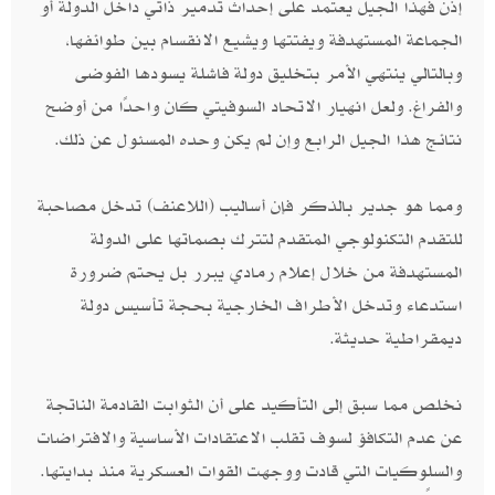
إذن فهذا الجيل يعتمد على إحداث تدمير ذاتي داخل الدولة أو
الجماعة المستهدفة ويفتتها ويشيع الانقسام بين طوائفها،
وبالتالي ينتهي الأمر بتخليق دولة فاشلة يسودها الفوضى
والفراغ. ولعل انهيار الاتحاد السوفيتي كان واحدًا من أوضح
نتائج هذا الجيل الرابع وإن لم يكن وحده المسئول عن ذلك.
ومما هو جدير بالذكر فإن أساليب (اللاعنف) تدخل مصاحبة
للتقدم التكنولوجي المتقدم لتترك بصماتها على الدولة
المستهدفة من خلال إعلام رمادي يبرر بل يحتم ضرورة
استدعاء وتدخل الأطراف الخارجية بحجة تأسيس دولة
ديمقراطية حديثة.
نخلص مما سبق إلى التأكيد على أن الثوابت القادمة الناتجة
عن عدم التكافؤ لسوف تقلب الاعتقادات الأساسية والافتراضات
والسلوكيات التي قادت ووجهت القوات العسكرية منذ بدايتها.