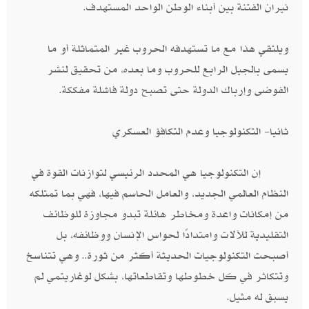
نيران الفتنة بين أبناء الوطن الواحد المستهدف.
ويلتقي هذا مع ما تستهدفه الحروب غير المتماثلة أو ما
يسمى بالجيل الرابع للحروب وما بعده، من تحقيق لنشر
الفوضى وإرباك الدولة حتى تصبح دولة فاشلة مفككة.
ثانيا- التكنولوجيا وعدم التكافؤ العسكري
إن التكنولوجيا هي المحدد الرئيسي لتوازنات القوة في
النظام العالمي الجديد، والعامل الحاسم فيها، فهي بما تمتلكه
من إمكانات واعدة ومخاطر هائلة تبدو مجاوزة للوظائف
التقليدية للآلات وامتدادًا لحواس الإنسان ووظائفه، بل
أصبحت التكنولوجيات الحديثة أكثر من ثورة.. وهي تتناسخ
وتتكاثر في كل خطوطها وتقاطعاتها، بشكل لوغاريتمي لم
يسبق له مثيل.