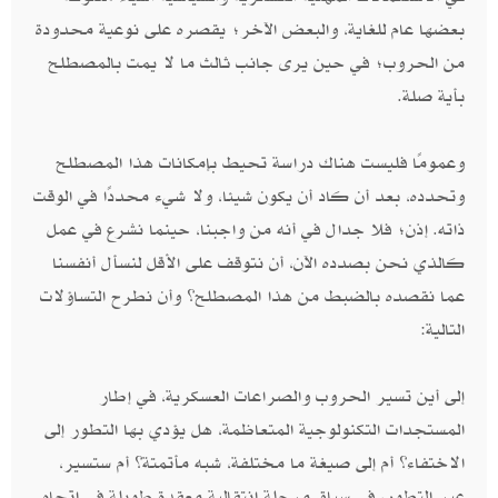
بعضها عام للغاية، والبعض الآخر؛ يقصره على نوعية محدودة
من الحروب؛ في حين يرى جانب ثالث ما لا يمت بالمصطلح
بأية صلة.
وعمومًا فليست هناك دراسة تحيط بإمكانات هذا المصطلح
وتحدده، بعد أن كاد أن يكون شيئا، ولا شيء محددًا في الوقت
ذاته. إذن؛ فلا جدال في أنه من واجبنا، حينما نشرع في عمل
كالذي نحن بصدده الآن، أن نتوقف على الأقل لنسأل أنفسنا
عما نقصده بالضبط من هذا المصطلح؟ وأن نطرح التساؤلات
التالية:
إلى أين تسير الحروب والصراعات العسكرية، في إطار
المستجدات التكنولوجية المتعاظمة، هل يؤدي بها التطور إلى
الاختفاء؟ أم إلى صيغة ما مختلفة، شبه مأتمتة؟ أم ستسير،
عبر التطور، في سياق مرحلة انتقالية معقدة طويلة في اتجاه