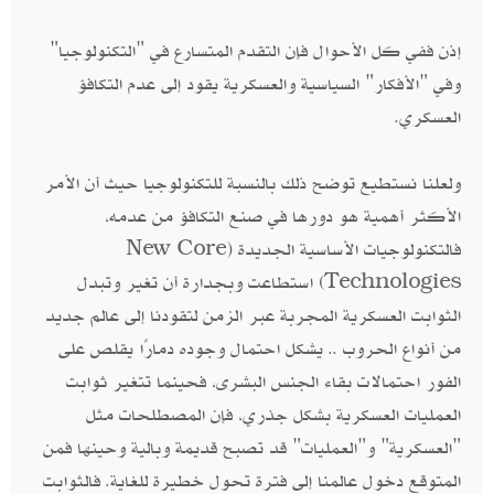
إذن ففي كل الأحوال فإن التقدم المتسارع في "التكنولوجيا"
وفي "الأفكار" السياسية والعسكرية يقود إلى عدم التكافؤ
العسكري.
ولعلنا نستطيع توضح ذلك بالنسبة للتكنولوجيا حيث أن الأمر
الأكثر أهمية هو دورها في صنع التكافؤ من عدمه،
فالتكنولوجيات الأساسية الجديدة (New Core
Technologies) استطاعت وبجدارة أن تغير وتبدل
الثوابت العسكرية المجربة عبر الزمن لتقودنا إلى عالم جديد
من أنواع الحروب .. يشكل احتمال وجوده دمارًا يقلص على
الفور احتمالات بقاء الجنس البشرى، فحينما تتغير ثوابت
العمليات العسكرية بشكل جذري، فإن المصطلحات مثل
"العسكرية" و"العمليات" قد تصبح قديمة وبالية وحينها فمن
المتوقع دخول عالمنا إلى فترة تحول خطيرة للغاية. فالثوابت