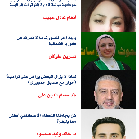
حوكمة دولية لإدارة التوترات الرقمية
أنغام عادل حبيب
وجه آخر للصورة.. ما لا نعرفه عن
كوريا الشمالية
نسرين طولان
لماذا لا يزال البعض يراهن على ترامب؟
(حوار مع صديق جمهوري)
م/ حسام الدين على
هل يجاملنا الذكاء الاصطناعي أكثر
مما ينبغي؟
د. خالد وليد محمود