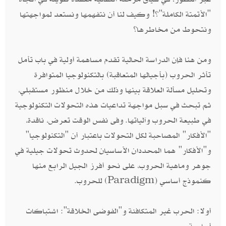
"الأتمتة الكاملة"؟! وكيف لنا أن نتفهمها ونستعد لمواجهتها
ونتحوط من مخاطرها؟
ومن هنا فإن الدراسة الحالية تقدم مساهمة أولية في باب تأمل
تأثر الحروب (بأجيالها المتعاقبة) بالتكنولوجيا المتوافرة
وتحليل مسألة العلاقة بينها وذلك من خلال منظور مستقبلي،
ثم تبحث في سبل مواجهة تداعيات هذه التحولات التكنولوجية
في طبيعة الحروب وآلياتها. وفى نفس الوقت تعرض، ناقدة،
"الأفكار" المصاحبة لكل التحولات باعتبار أن "التكنولوجيا"
و"الأفكار" هما المحددان الأساسيان لحدوث تحولات جيلية في
جوهر وماهية الحروب، على نحو أفرز الجيل الرابع منها
كنموذج أساسي (Paradigm) للحروب.
أولا: الحرب غير المتكافئة و"الفوضى الخلاقة": اشتباكات