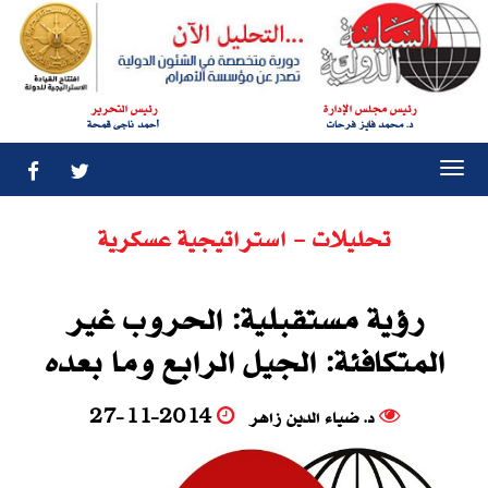
رئيس مجلس الإدارة
رئيس التحرير
د. محمد فايز فرحات
أحمد ناجى قمحة
Togg
navi
تحليلات - استراتيجية عسكرية
رؤية مستقبلية: الحروب غير
المتكافئة: الجيل الرابع وما بعده
د. ضياء الدين زاهر
27-11-2014