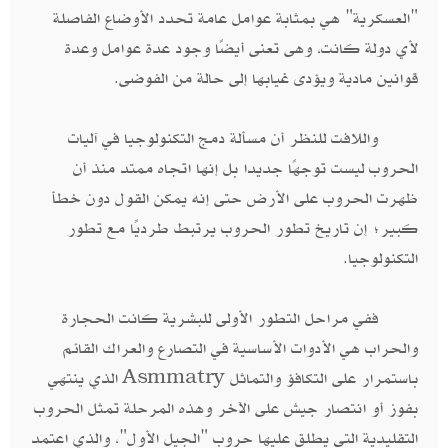
"العسكرية" هي بمثابة عوامل عامة تحدد الأوضاع الفاصلة
لأي دولة كانت، وهى تعنى أيضًا وجود عدة عوامل وعدة
قوانين مادية ويؤدى غيابها إلى حالة من الفوضى.
واللافت للنظر أن مسألة دمج التكنولوجيا في آليات
الحروب ليست توجهًا جديدا بل إنها اتجاه ممتد منذ أن
ظهرت الحروب على الأرض حتى إنه يمكن القول دون خطأ
كبير؛ إن تاريخ تطور الحروب يرتبط طرديًا مع تطور
التكنولوجيا.
ففي مراحل التطور الأولى للبشرية كانت الحجارة
والحراب هي الأدوات الأساسية في التصارع والعراك القائم
باستمرار على التكافؤ والتماثل Asmmatry الذي ينتهي
بفوز أو انتصار جيش على الآخر وهذه المرحلة تمثل الحروب
التقليدية التي يطلق عليها حروب "الجيل الأول"، والذي اعتمد