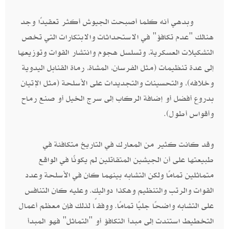
وبدهي أنه كلما أصبحت الجيوش أكثر تعقيدًا وجد
هنالك "عدم تكافؤ" في الاستحداثات والابتكارات التي تخص
التشكيلات العسكرية، وتسلسل هجوم وانتشار القوات وتوزيعها
إلى عدة تنظيمات (مثل الفرسان، المشاة، رماة القنابل اليدوية
وخلافه)، والتحسينات والتجديدات على الأسلحة (مثل الإتيان
بدروع أفضل أو إضافة الركاب إلى سرج الخيل أو صنع رماح
وأقواس أطول).
وقد كانت كثير من المعارك في التاريخ متكافئة في
طبيعتها على أن الجيشين المتقاتلين لم يكونًا في الواقع
متماثلين تمامًا ولكن التشابه بينهما كان في الأسلحة وعدد
القوات والرتب والتنظيم وهكذا دواليك. وعليه كان التنافس
على التشابه واضحًا جليًا تمامًا. ووفقًا لذلك فإن معظم أعمال
التخطيط استندت إلى مبدأ التكافؤ أو "التماثل" فهو المبدأ