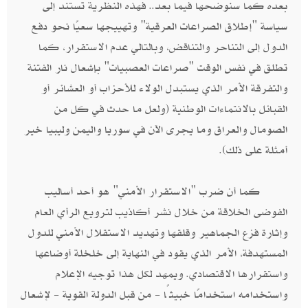
بعده كما سنوضحها فيما بعد.. فهذه النظرية تستند إلى
سياسة "إطلاق الصراعات العرقية" وتهييجها سعيًا نحو دفع
الدول إلى التناحر والتناقض، وبالتالي عدم الاستقرار، كما
تطلق في نفس الوقت "صراعات العصبيات" بإشعال نار الفتنة
والتفرقة الأمر الذي يستبدل الولاء للأحزاب أو العشائر أو
القبائل بالانتماءات الوطنية (ولعل ما حدث في كل من
الصومال والعراق وما يجرى الآن في سوريا واليمن وليبيا خير
أمثلة على ذلك).
كما أن ضرب "الاستقرار الأمني" هو أحد أساليب
الفوضى الخلاقة من خلال نشر أكاذيب لترويع الرأي العام
وإثارة فزع الجماهير وقلقها وتهديد الاستقلال الأمني للدول
المستهدفة، الأمر الذي يقود في النهاية إلى خلخلة أوضاعها
واستقرارها الاقتصادي. ويمهد لكل هذا توجيه الإعلام
واستخدامه استخدامًا خبيثًا - من قبل الدولة القوية - لإشعال