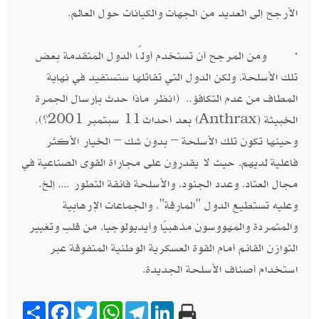
الأرجح إلى العديد من الجهات والكيانات حول العالم.
· ومن المرجح أن تستخدم أولًا الدول المتقدمة بعض
تلك الأسلحة، ولكن الدول التي تقاتلها ستستفيد في نهاية
المطاف من عدم التكافؤ.. (انظر ماذا حدث بإرسال الجمرة
الخبيثة (Anthrax) بعد أحداث 11 سبتمبر 2001؟).
وحينها تكون تلك الأسلحة – بدون شك – الخيار الأكثر
فاعلية لديهم، حيث لا يقدرون على مجاراة القوى الصناعية في
مجال العتاد، وعدد الجنود، والأسلحة فائقة التطور .... إلخ.
وعليه تستطيع الدول "المارقة"، والجماعات الإرهابية
والمتمردة والمهووسون مذهبيًا وأيديولوجيا، من قلب وتغيير
التوازن القائم أمام القوة العسكرية الوطنية المتفوقة عبر
استخدام أصناف الأسلحة الجديدة.
Share
Facebook
Twitter
WhatsApp
Telegram
LinkedIn