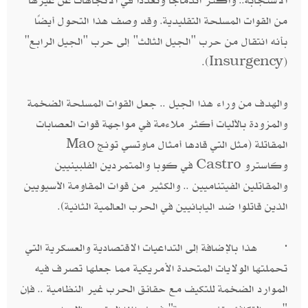
الاستجابة.. وأكثر اندماجًا وتعددًا في الاتجاهات عن غيرها
من القوات المسلحة التقليدية. وقد وصف هذا التحول أيضًا
بأنه انتقال من حرب "الجيل الثالث" إلى حرب "الجيل الرابع"
(Insurgency).
والهدف من وراء هذا الجيل .. جعل القوات المسلحة الضخمة
والمزودة بالآليات أكثر ملاءمة في مواجهة قوات العصابات
المقاتلة (مثل التي قادها أمثال ماوتسي تونج Mao
وكاسترو Castro في كوبا والمتمردين الفلبينيين
والمقاتلين الفيتناميين .. والكثير من قوات المقاومة الآسيويين
الذين قاتلوا ضد اليابانيين في الحرب العالمية الثانية).
· هذا بالإضافة إلى التداعيات الاقتصادية والعسكرية التي
تحملتها الولايات المتحدة الأمريكية مما جعلها تصرف فيه
الموارد الضخمة للتكيف مع حقائق الحرب غير النظامية .. فإن