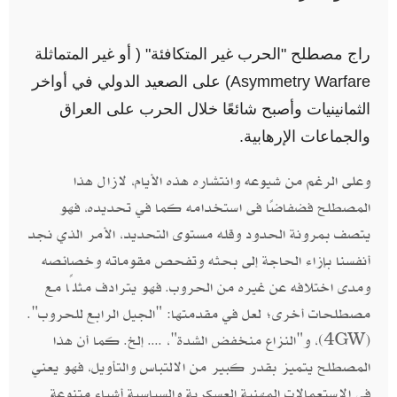
راج مصطلح "الحرب غير المتكافئة" ( أو غير المتماثلة
Asymmetry Warfare) على الصعيد الدولي في أواخر
الثمانينيات وأصبح شائعًا خلال الحرب على العراق
والجماعات الإرهابية.
وعلى الرغم من شيوعه وانتشاره هذه الأيام، لازال هذا
المصطلح فضفاضًا فى استخدامه كما في تحديده، فهو
يتصف بمرونة الحدود وقله مستوى التحديد، الأمر الذي نجد
أنفسنا بإزاء الحاجة إلى بحثه وتفحص مقوماته وخصائصه
ومدى اختلافه عن غيره من الحروب. فهو يترادف مثلًا مع
مصطلحات أخرى؛ لعل في مقدمتها: "الجيل الرابع للحروب".
(4GW)، و"النزاع منخفض الشدة"، .... إلخ. كما أن هذا
المصطلح يتميز بقدر كبير من الالتباس والتأويل، فهو يعني
في الاستعمالات المهنية العسكرية والسياسية أشياء متنوعة