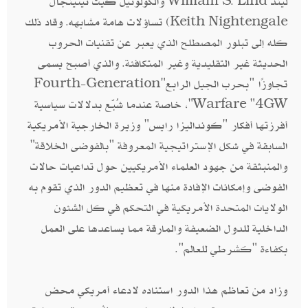
ليند William S. Lind والكولونيل كيث نيتينجال
Keith Nightengale) تساؤلات هامة مشابهه. وقاد ذلك
كله إلى تبلور المصطلح الذي يعبر عن تقنيات الحروب
الحديثة غير التقليدية وغير المتكافئة. والذي أصبح يسمى
تجاوزًا "بحرب الجيل الرابع"Fourth-Generation
Warfare "4GW"، خاصة عندما شُبّع بدلالات سياسية
أفرزتها أفكار "كونداليزا رايس" وزيرة الخارجية الأمريكية
السابقة في شكل الإستراتيجية المعروفة "بالفوضى الخلاقة"
والمنبثقة من جهود العلماء الأمريكيين حول تداعيات حالات
الفوضى وإمكانات الإفادة منها في تعظيم الدور الذي تقوم به
الولايات المتحدة الأمريكية في التحكم في كل الشئون
الداخلية للدول الضعيفة والمارقة مما يساعدها على العمل
بكفاءة "كشرطي للعالم".
وزاد من تعاظم هذا الدور استناده لادعاء أمريكي محض