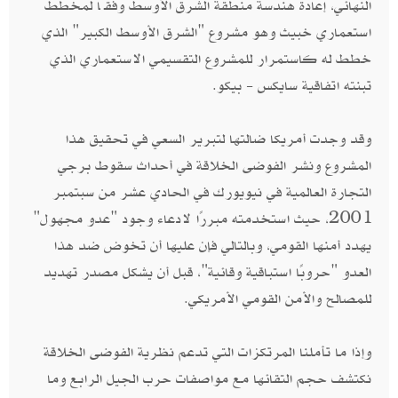
النهائي، إعادة هندسة منطقة الشرق الأوسط وفقًا لمخطط
استعماري خبيث وهو مشروع "الشرق الأوسط الكبير" الذي
خطط له كاستمرار للمشروع التقسيمي الاستعماري الذي
تبنته اتفاقية سايكس - بيكو.
وقد وجدت أمريكا ضالتها لتبرير السعي في تحقيق هذا
المشروع ونشر الفوضى الخلاقة في أحداث سقوط برجي
التجارة العالمية في نيويورك في الحادي عشر من سبتمبر
2001، حيث استخدمته مبررًا لادعاء وجود "عدو مجهول"
يهدد أمنها القومي، وبالتالي فإن عليها أن تخوض ضد هذا
العدو "حروبًا استباقية وقائية"، قبل أن يشكل مصدر تهديد
للمصالح والأمن القومي الأمريكي.
وإذا ما تأملنا المرتكزات التي تدعم نظرية الفوضى الخلاقة
نكتشف حجم التقائها مع مواصفات حرب الجيل الرابع وما