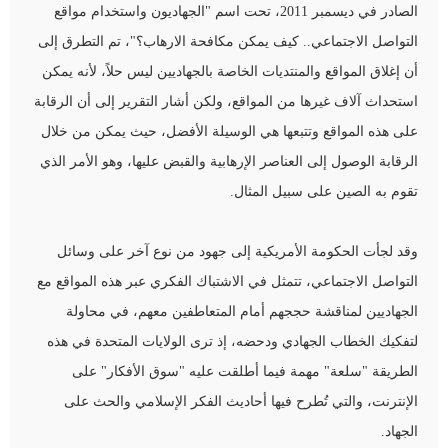
الصادر في ديسمبر 2011، تحت اسم "الجهاديون واستخدام مواقع
التواصل الاجتماعي.. كيف يمكن مكافحة الارهاب؟"، تم التطرق إلى
أن إغلاق المواقع والمنتديات الخاصة بالجهاديين ليس حلاً، لأنه يمكن
استحداث آلاف غيرها من المواقع، ولكن أشار التقرير إلى أن الرقابة
على هذه المواقع وتتبعها هي الوسيلة الأفضل، حيث يمكن من خلال
الرقابة الوصول إلى العناصر الإرهابية والقبض عليها، وهو الأمر الذي
تقوم به الصين على سبيل المثال.
وقد لجأت الحكومة الأمريكية إلى جهود من نوع آخر على وسائل
التواصل الاجتماعي، تتمثل في الاشتباك الفكري عبر هذه المواقع مع
الجهاديين لمناقشة حججهم أمام المتعاطفين معهم، في محاولة
لتفكيك الخطاب الجهادي ودحضه، إذ ترى الولايات المتحدة في هذه
الطريقة "سلعة" مهمة فيما أطلقت عليه "سوق الأفكار" على
الإنترنت، والتي تُطرح فيها أحاديث الفكر الإسلامي والحث على
الجهاد.