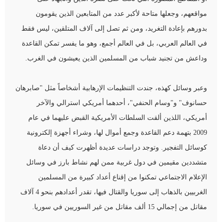
مواقعهم، وجعلها متاحة لأكبر عدد من المتابعين الذين يقومون
بدورهم بإعادة التغريد، ومن ثم تصل إلى آلاف المتلقين، ليس فقط
في العالم العربي، بل في العالم أجمع، وهو ما يفسر تمكن القاعدة
وداعش من تجنيد شباب من المسلمين الذين يعيشون في الغرب.
وعبر وسائل كهذه، جندت التنظيمات الإرهابية أشخاصاً مثل "صابرهان
حسانوف" و"وسام الحنفي"، أحدهما أمريكي استرالي والآخر
أمريكي، اللذين ألقت السلطات الأمريكية القبض عليهما في عام
2009 بتهمة دعم القاعدة وجمع أموال لها، وشراء أجهزة إلكترونية
كوسائل التفجير. وتوجد دراسات عديدة أظهرت كيف أن دعاة
متشددين مقيمين في دول غربية ممن لهم نشاط بارز في وسائل
الإعلام الاجتماعي تمكنوا من إقناع أعداد كبيرة من المسلمين
الغربيين بالذهاب إلى سوريا والقتال فيها، تقدر أعدادهم بنحو 4 آلاف
مقاتل من إجمالي 15 ألف مقاتل من غير السوريين في سوريا.