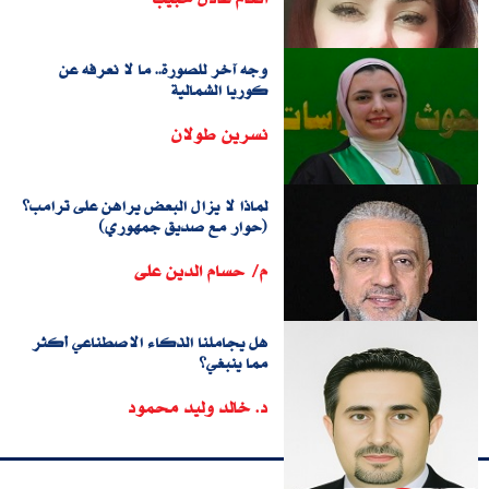
وجه آخر للصورة.. ما لا نعرفه عن
كوريا الشمالية
نسرين طولان
لماذا لا يزال البعض يراهن على ترامب؟
(حوار مع صديق جمهوري)
م/ حسام الدين على
هل يجاملنا الذكاء الاصطناعي أكثر
مما ينبغي؟
د. خالد وليد محمود