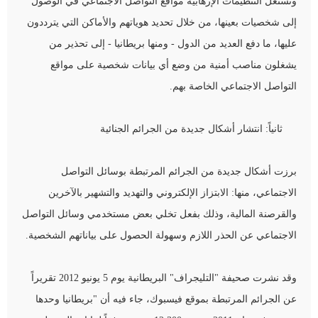
وتستغل التنظيمات الإرهابية مواقع التواصل الاجتماعي في الوصول
إلى شخصيات بعينها، من خلال تحديد هوياتهم والأماكن التي يترددون
عليها، ما دفع العديد من الدول - ومنها بريطانيا - إلى تحذير من
يشغلون مناصب أمنية من وضع أي بيانات شخصية على مواقع
التواصل الاجتماعي الخاصة بهم.
ثانياً: انتشار أشكال جديدة من الجرائم الجنائية
برزت أشكال جديدة من الجرائم المرتبطة بوسائل التواصل
الاجتماعي، منها: الابتزاز الإلكتروني والتهديد والتشهير بالآخرين
والقرصنة المالية، وذلك بفعل تخلي بعض مستخدمي وسائل التواصل
الاجتماعي عن الحذر اللازم وسهولة الحصول على بياناتهم الشخصية.
وقد نشرت صحيفة "التليجراف" البريطانية يوم 5 يونيو 2012 تقريراً
عن الجرائم المرتبطة بموقع فيسبوك، جاء فيه أن "بريطانيا وحدها