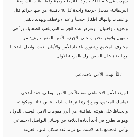
شهدت في عام 2011 حدوث 12,300 جريمة وفقاً لبيانات الشرطة
البريطانية، بمعدل جريمة واحدة كل 40 دقيقة، من بينها جرائم قتل
واغتصاب وانتهاك أطفال جنسياً واعتداء وخطف وتهديد بالقتل
وتخويف واحتيال". وتفرض هذه الجرائم التي يلعب الضحايا دوراً في
تسهيل وقوعها تحدياتٍ على الأجهزة الأمنية المعنية، وتزيد من
مخاوف المجتمع وشعوره بافتقاد الأمن والأمان، حيث تواصل الضحايا
مع الجناة على الفيس بوك بالدرجة الأولى.
ثالثًاً: تهديد الأمن الاجتماعي
لم يعد الأمن الاجتماعي منفصلاً عن الأمن الوطني، فقد أضحى
تماسك المجتمع، ومنع إثارة النزاعات الداخلية بين فئاته ومكوناته
والحفاظ على هويته الثقافية، من أبرز مقومات الأمن الوطني للدول،
وهو ما يطرح في أحد أبعاده العلاقة بين وسائل التواصل الاجتماعي
وأمن المجتمع ذاته، لاسيما مع تزايد عدد سكان الدول العربية