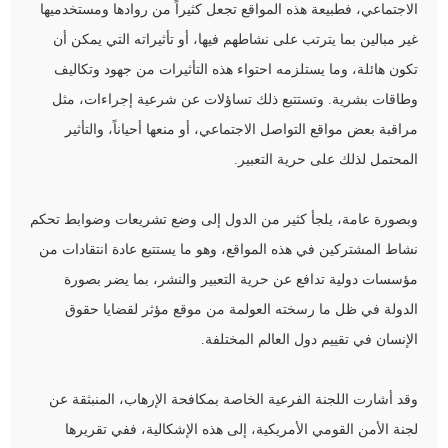
الاجتماعي، فطبيعة هذه المواقع تجعل كثيراً من روادها ومستخدميها
غير مبالين بما يترتب على نشاطهم فيها، أو تأثيراته التي يمكن أن
تكون هائلة، وما يستلزمه احتواء هذه التأثيرات من جهود وتكاليف
وطاقات بشرية. وتستتبع ذلك تساؤلات عن شرعية إجراءات، مثل
مراقبة بعض مواقع التواصل الاجتماعي، أو منعها أحياناً، والتأثير
المحتمل لذلك على حرية التعبير.
وبصورة عامة، يلجأ كثير من الدول إلى وضع تشريعات وضوابط تحكم
نشاط المشتركين في هذه المواقع، وهو ما يستتبع عادة انتقادات من
مؤسسات دولية تدافع عن حرية التعبير والنشر، بما يضر بصورة
الدولة في ظل ما رسخته العولمة من موقع مؤثر لقضايا حقوق
الإنسان في تقييم دول العالم المختلفة.
وقد أشارت اللجنة الفرعية الخاصة بمكافحة الإرهاب، المنبثقة عن
لجنة الأمن القومي الأمريكية، إلى هذه الإشكالية، ففي تقريرها