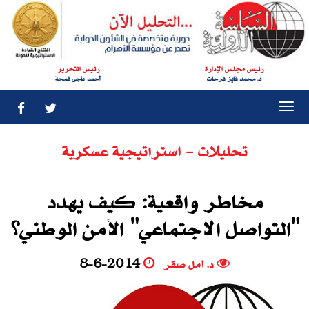
رئيس مجلس الإدارة
رئيس التحرير
د. محمد فايز فرحات
أحمد ناجى قمحة
Togg
navi
تحليلات - استراتيجية عسكرية
مخاطر واقعية: كيف يهدد
"التواصل الاجتماعي" الأمن الوطني؟
د. أمل صقر
8-6-2014