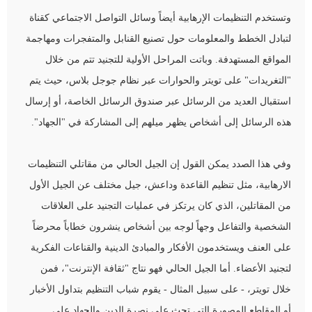
وتستخدم التنظيمات الإرهابية أيضاً وسائل التواصل الاجتماعي كقناة
لتبادل الخطط والمعلومات حول تصنيع القنابل والمتفجرات ومهاجمة
المواقع المستهدفة. وباتت المراحل الأولية للتجنيد تتم من خلال
"التغريدات" على تويتر والحوارات عبر نظام جوجل بلاس، حيث يتم
استقبال العديد من الرسائل عبر صندوق الرسائل الخاصة، أو إرسال
هذه الرسائل إلى أشخاص يظهر ميلهم إلى المشاركة في "الجهاد".
وفي هذا الصدد يمكن القول إن الجيل الحالي من مقاتلي التنظيمات
الارهابية، مثل تنظيم القاعدة وداعش، جيل مختلف عن الجيل الأول
من المقاتلين، الذي كان يرتكز في عمليات التجنيد على العلاقات
الشخصية والتفاعل وجهاً لوجه بين أشخاص ينشرون خطاباً محرضاً
على العنف ويستخدمون الأفكار والمبادئ الدينية والقناعات الفكرية
لتجنيد الأعضاء. أما الجيل الحالي فهو نتاج "ثقافة الإنترنت"، فمن
خلال تويتر، - على سبيل المثال - يقوم شباب التنظيم بتداول الأخبار
أو المقاطع المصورة التي تحث على نصرة الدين والجهاد على