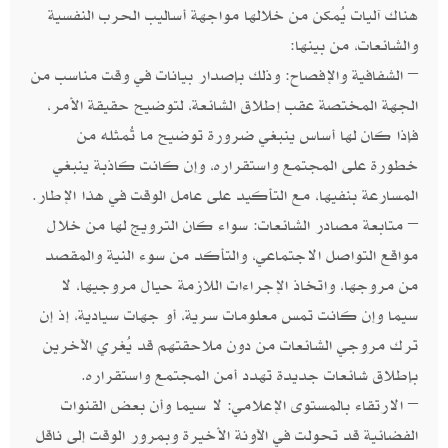
هناك آليات يُمكن من خلالها مواجهة أساليب الحرب النفسية
والشائعات، من بينها:
– الشفافية والإفصاح: وذلك بإصدار بيانات في وقت مناسب من
الجهة المختصة عقب إطلاق الشائعة، لتوضيح حقيقة الأمر،
فإذا كان لها أساس ينبغي ضرورة توضيح ما تُمثله من
خطورة على المجتمع واستقراره، وإن كانت كاذبة ينبغي
المسارعة بنفيها، مع التأكيد على عامل الوقت في هذا الإطار.
– متابعة مصادر الشائعات: سواء كان الترويج لها من خلال
مواقع التواصل الاجتماعي، والتأكد من سوء النية والمقصد
من مروجها، واتخاذ الإجراءات اللازمة حيال مروجيها، لا
سيما وإن كانت تمس معلومات سرية، أو جهات سيادية، إذ إن
ترك مروجي الشائعات من دون ملاحقتهم قد يُغري الآخرين
بإطلاق شائعات جديدة تهدد أمن المجتمع واستقراره.
– الارتقاء بالمستوى الإعلامي: لا سيما وأن بعض القنوات
الفضائية قد تحولت في الآونة الأخيرة وبمرور الوقت إلى ناقل