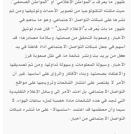
ظهور ما يُعرف بـ”المواطن الإعلامي” أو “المواطن الصحفي”،
حيث مكنته التكنولوجيا من تصوير الأحداث وتوثيقها ومن ثم
نشرها على شبكات التواصل الاجتماعي، وهو ما ساهم في
ظهور ما بات يُعرف بـ”الإعلام البديل” – فإن عدم توثيق
الأخبار، وصعوبة التحقق من صحتها، وسلامة مصادرها؛ قد
أسهم في جعل شبكات التواصل الاجتماعي أداةً فاعلة في يد
كل من يريد بث ونشر شائعة ما، في ظل صعوبة فرز
الأخبار، وسيولة المعلومات، وسهولة تداولها، ومن ثمّ تصديقها
والاعتقاد بصحتها، وبناء الأفكار والرؤى على أساسها. غير أن
الأمر لا يقتصر على انتشار الشائعات وترويجها على مواقع
التواصل الاجتماعي، بل امتد الأمر إلى وسائل الإعلام التقليدية
التي تجد في هذه الشائعات مادة خصبة لملء ساعات الهواء، لا
سيما وأن معظمها قد اعتمد -استسهالا- على ما تنشره شبكات
التواصل الاجتماعي من أخبار.