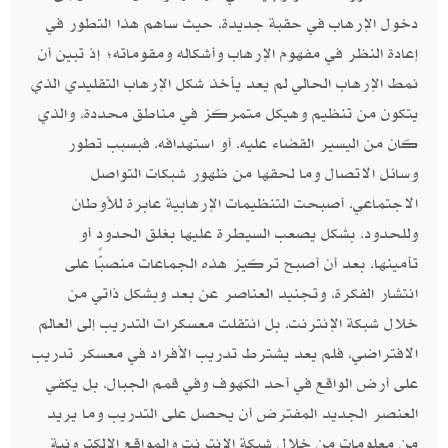
دخول الإرهاب في حقبة جديدة، حيث ساهم هذا التطور في
إعادة النظر في مفهوم الإرهاب وأشكاله ومقوماته؛ إذ تبين أن
نمط الإرهاب الحالي لم يعد يأخذ شكل الإرهاب التقليدي الذي
يتكون من تنظيم وهيكل متمركز في مناطق محددة، والذي
كان من اليسير القضاء عليه، أو استهدافه، فبسبب تطور
وسائل الاتصال وما لحقها من ظهور شبكات التواصل
الاجتماعي، أصبحت التنظيمات الإرهابية عابرة للأوطان
وللحدود، بشكل يصعب السيطرة عليها بغلق الحدود أو
تأمينها، بعد أن أصبح تركيز هذه الجماعات منصبًّا على
انتشار الفكرة، وتجنيد العناصر عن بعد وبشكل ذاتي من
خلال شبكة الإنترنت، بل انتقلت معسكرات التدريب إلى العالم
الافتراضي، فلم يعد يشترط تدريب الأفراد في معسكر تدريب
على أرض الواقع في أحد الكهوف وفي قمم الجبال، بل يكفي
العنصر الجديد المفترض أن يحصل على التدريب وما يريد
من معلومات من خلال شبكة الإنترنت والمواقع الإلكترونية