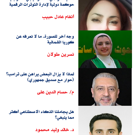
حوكمة دولية لإدارة التوترات الرقمية
أنغام عادل حبيب
وجه آخر للصورة.. ما لا نعرفه عن
كوريا الشمالية
نسرين طولان
لماذا لا يزال البعض يراهن على ترامب؟
(حوار مع صديق جمهوري)
م/ حسام الدين على
هل يجاملنا الذكاء الاصطناعي أكثر
مما ينبغي؟
د. خالد وليد محمود