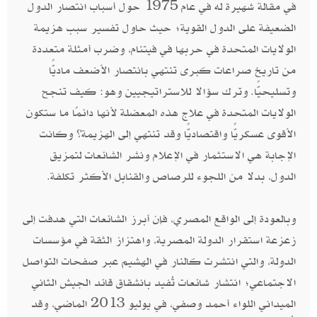
في مقالة شهيرة له في عام 1975 حول أسباب انتصار الدول
الضعيفة على الدول القوية؛ حيث حاول تفسير سبب هزيمة
الولايات المتحدة في حربها في فيتنام، وضرب أمثلة متعددة
من تاريخ صراعات كبرى تنتهي بانتصار الأضعف ماديًّا
وتسليحيًّا. وترك سؤالا للاستراتيجيين وهو: كيف تنجح
الولايات المتحدة في علاج هذه المعضلة لأنها دائمًا ما ستكون
الأقوى عسكريًّا واقتصاديًّا وقد تنتهي إلى الهزيمة؟ وكانت
الإجابة هي الاستثمار في الإعلام ونشر الشائعات لتمزيق
الدول، بدلا من اللجوء للرصاص والقنابل الأكثر تكلفة.
وبالعودة إلى الواقع المصري، فإن أبرز الشائعات التي هدفت إلى
زعزعة استقرار الدولة المصرية، واهتزاز الثقة في مؤسسات
الدولة، والتي انتشرت كالنار في الهشيم عبر صفحات التواصل
الاجتماعي؛ انتشار شائعات تُفيد بانشقاق قائد الجيش الثاني
الميداني اللواء أحمد وصفي، في يوليو 2013 الماضي، وقد