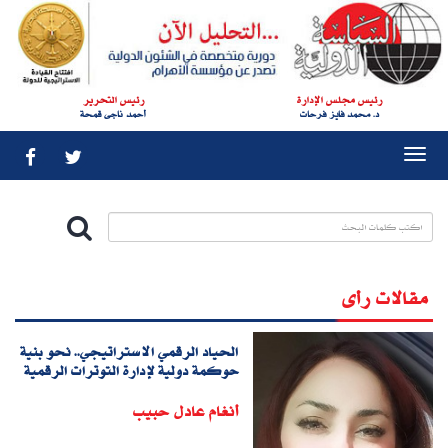
رئيس مجلس الإدارة
رئيس التحرير
د. محمد فايز فرحات
أحمد ناجى قمحة
Togg
navi
مقالات رأى
الحياد الرقمي الاستراتيجي.. نحو بنية
حوكمة دولية لإدارة التوترات الرقمية
أنغام عادل حبيب