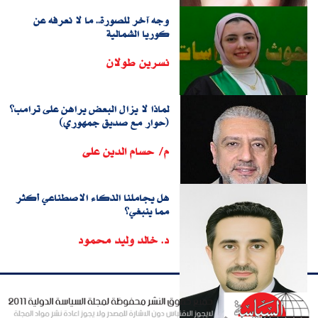
وجه آخر للصورة.. ما لا نعرفه عن
كوريا الشمالية
نسرين طولان
لماذا لا يزال البعض يراهن على ترامب؟
(حوار مع صديق جمهوري)
م/ حسام الدين على
هل يجاملنا الذكاء الاصطناعي أكثر
مما ينبغي؟
د. خالد وليد محمود