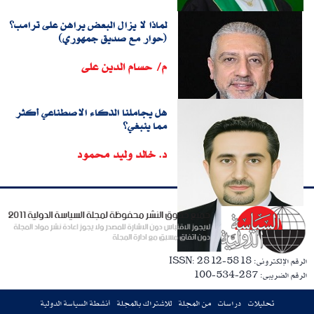
لماذا لا يزال البعض يراهن على ترامب؟
(حوار مع صديق جمهوري)
م/ حسام الدين على
هل يجاملنا الذكاء الاصطناعي أكثر
مما ينبغي؟
د. خالد وليد محمود
الرقم الإلكترونى: ISSN: 2812-5818
الرقم الضريبى: 287-534-100
تحليلات
دراسات
من المجلة
للاشتراك بالمجلة
أنشطة السياسة الدولية