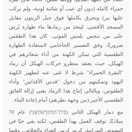
حمراء كاملة (دون أي عيب أو شائبة لونية، ولم يركب
عليها نير) وتحرق بكاملها فوق جبل الزيتون مقابل
المسجد الأقصى، ليتخذ من رمادها ماء طهارة يُرش
على من تنجس بلمس الموتى. كان هذا الطقس
ضروريًا، وفق التفسير الحاخامي لاستعادة الطهارة
الطقسية التي تمكن الكهنة من أداء شعائرهم في
الهيكل، حيث يعتقد منظرو حركات الهيكل أن رماد
"البقرة الحمراء" شرط لا غنى عنه لتطهير الكهنة
اليهود وتمكينهم من دخول "قدس الأقداس" وأداء
الطقوس، وبالتالي إنتاج هذا الرماد يعني إزالة العائق
الطقسي الأخير (من وجهة نظرهم) أمام إعادة البناء.
مع دمار الهيكل الثاني (בֵּית־הַמִּקְדָּשׁהַשֵּׁנִי) عام 70
ميلاديًا، توقف العمل بهذا الطقس، لكنه بقي حيًا في
النصوص التوراتية، كرمز لزمن الفداء والخلاص، وفيما