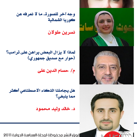
وجه آخر للصورة.. ما لا نعرفه عن
كوريا الشمالية
نسرين طولان
لماذا لا يزال البعض يراهن على ترامب؟
(حوار مع صديق جمهوري)
م/ حسام الدين على
هل يجاملنا الذكاء الاصطناعي أكثر
مما ينبغي؟
د. خالد وليد محمود