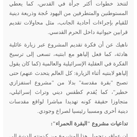
لتتخذ خطوات أكثر جرأة في القدس، كما يعطي
المستوطنين والمتطرفين من اليهود حُجة وذريعة دينية
للقيام بإجراءات أحادية الجانب، مثل محاولات تقديم
قرابين حيوانية داخل الحرم القدسي.
ناهيك عن أن فكرة تقديم المشروع عبر زيارة عائلية
هادئة، كما فعل إلياهو مع ابنتيه، تسعى إلى ترسيخ
الفكرة في العقلية الإسرائيلية والعالمية (كما كان يقول
إلياهو لابنتيه أثناء الزيارة: كل العالم يتحدث عنهم) حتى
تصبح "بقرة مقدسة" بدلا من "مشروع استفزازي
خطير"، كما يُقدم كطقس ديني وتراث إسرائيلي،
متجاوزا حقيقة كونه تهديدا مباشرا لواقع مقدسات
دينية أخرى ومسببا رئيسيا لصراع وجودي.
تداعيات مشروع "البقرة الحمراء":
إن عواقب تحويل هذا المشروع من كينونته الدينية إلى