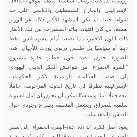
روتينية، بل كانت رسالة سياسية مبطنة موجهة للداخل
الإسرائيلي والخارج الفلسطيني والعالمي على حد
سواء، حيث لم يكن المشهد الأكثر دلالة هو الوزير
نفسه، بل كان اقتياده بناته الصغيرات بين تلك الأبقار
ذات اللون الأحمر، مما يضعنا أمام مشهد ليس فقط
دينيًا أو سياسيًا بل طقس تربوي يورث للأجيال. هذه
الصورة تختزل قصة تحول خطير: قفزة مشروع
"البقرة الحمراء" من هوامش الفكر الديني اليهودي
إلى صلب السياسة الرسمية لأكثر الحكومات
الإسرائيلية تطرفًا في تاريخ الدولة المزعومة، حاملًا
معه فتيلًا دينيًا وسياسيًا يمكن أن يحرق أي أمل لتسوية
سلمية للصراع، ويشعل المنطقة بصراع وجودي حول
القدس والمقدسات.
يعود أصل فكرة "פרהאדומה–البقرة الحمراء" إلى سفر
العدد في العهد القديم، ووفقًا للنص، كانت تُذبح بقرة