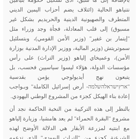
بالإضافة إلى ما سبق، أدى تشكيل حكومة بنيامين
نتنياهو الحالية (ائتلاف يضم أحزاب اليمين الديني
المتطرف والصهيونية الدينية والحريديم بشكل غير
مسبوق) إلى قلب المعادلة، فجأة وجد وزراء مثل
"إيتمار بن غفير" (وزير الأمن القومي)، وبتسلئيل
سموتريتش (وزير المالية، ووزير الإدارة المدنية بوزارة
الأمن)، وعميخاي إلياهو (وزير التراث) على رأس
مؤسسات الدولة، هؤلاء ليسوا سياسيين فحسب، بل
يتبعون نهج أيديولوجي يؤمن بقدسية
"ארץישראלהשלמה- أرض إسرائيل الكاملة" وبـواجب
إعادة بناء الهيكل كجزء من المشروع الوطني اليهودي.
بالنظر إلى هذه التركيبة من النخبة الحاكمة نجد أن
مشروع "البقرة الحمراء" لم يعد هامشيا، وزيارة إلياهو
مع ابنتيه لمزرعة الأبقار هي الدلالة الأوضح لهذه
الشرعنة كجزء من "التراث اليهودي" الذي تدعمه