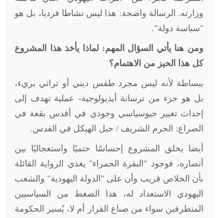
وزارته. الرسالة واضحة: هذا ليس نشاطا فرديا، بل هو
"سياسة دولة".
ومن هنا يأتي السؤال المهم: لماذا يأخذ هذا المشروع
كل هذا الحيز من الاهتمام؟
ببساطة لأنه ليس مجرد طقس ديني أو تراثي بريء،
بل هو جزء من ترسانة أيديولوجية- عملية تهدف إلى
إحداث تغيير جيوسياسي وجودي في أقدس بقعة في
الصراع: الحرم الشريف / جبل الهيكل في القدس.
أيضا يخلق المشروع إحساسًا حتميًا واستعجاليًا بين
أنصاره، فوجود "البقرة الحمراء" يغذي الرواية القائلة
بأن الخلاص قريب وأن على "الدولة اليهودية" والشعب
اليهودي الاستعداد له، هذا الضغط من السياسيين
المتطرفين سواء من صناع القرار أم لا، يُسير الحكومة