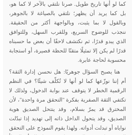
كما لو أنها تاريخ طويل. صرنا نلتقي بالآخر لا كما هو،
بل كما يريد أن يظهر؛ نلتقي بالصياغة لا بالجوهر،
وبالقول لا بما يثبت، وبالواجهة أكثر من الحقيقة.
ننجذب للوضوح السريع، وللقرب السهل، وللتوافق
الذي يبدو قدرًا، ثم نكتشف لاحقًا أن بعض ما حسبناه
قدرًا لم يكن إلا تمثيلًا متقنًا للحظة قصيرة، أو استجابة
محسوبة لحاجة عابرة
.
هنا يصبح السؤال جوهريًا: هل نحسن إدارة الثقة؟
أم إننا نوزّعها كما لو أنها لا تُكلّف شيئًا؟ في النظم
الرقمية الخطر لا يتوقف عند بوابة الدخول، ولذلك لا
تكتفي الثقة الصفرية بفكرة "التحقق مرة واحدة"، لأن
المخترق قد يمرّ بسلام، وقد ينتحل الصديق هوية
الصديق، وقد يتحول الداخل ذاته إلى تهديد إذا تبدّلت
نواياه أو تبدلت أدواته. ولهذا يقوم النموذج على التحقق