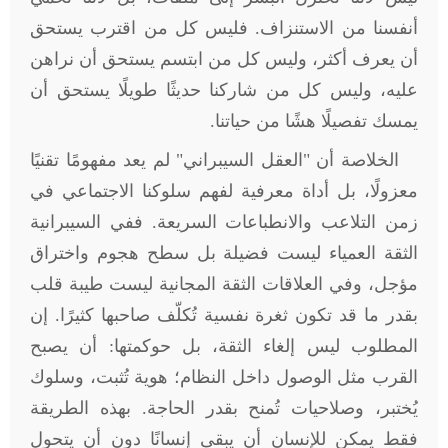
أنفسنا من الاستنزاف. فليس كل من اقترب يستحق
أن يعرف أكثر، وليس كل من ابتسم يستحق أن نراهن
عليه، وليس كل من شاركنا حديثًا طويلًا يستحق أن
يمسك تفصيلًا هشًا من حياتنا
.
الخلاصة أن "العقل السيبراني" لم يعد مفهومًا تقنيًا
معزولًا، بل أداة معرفية لفهم سلوكنا الاجتماعي في
زمن التلاعب والانطباعات السريعة. ففي السيبرانية
الثقة العمياء ليست فضيلة بل سطح هجوم واختراق
مؤجل، وفي العلاقات الثقة المجانية ليست طيبة قلب
بقدر ما قد تكون ثغرة نفسية تُكلّف صاحبها كثيرًا. إن
المطلوب ليس إلغاء الثقة، بل حوكمتها: أن يصبح
القرب مثل الوصول داخل النظام؛ هوية تُثبت، وسلوك
يُختبر، وصلاحيات تُمنح بقدر الحاجة. بهذه الطريقة
فقط يمكن للإنسان أن يبقى إنسانًا دون أن يتحول