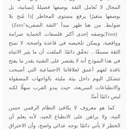
المجال لا تُعامل الثقة بوصفها فضيلةً إنسانية، بل
بوصفها متغيرًا يرفع مستوى المخاطر إذا مُنح بلا
ضوابط. من هنا ظهر مبدأ "الثقة الصفرية"
(Zero
Trust)
بوصفه إحدى أكثر فلسفات الحماية صرامة
وواقعية، ويمكن تلخيصه في قاعدة واضحة: لا تمنح
الثقة مسبقًا… تحقّق دائمًا. الملفت أن ما يثير الانتباه
في هذا النموذج أنه لا يقتصر على التقنية بقدر ما يفتح
نافذة لفهم أعمق لعلاقاتنا الاجتماعية التي أصبحت
تتشكل اليوم داخل بيئة مليئة بالواجهات المصقولة
والانطباعات السريعة، حيث يبدو القرب سهلًا لكنه
ليس دائمًا آمنًا
.
كما هو معروف لا يكافئ النظام الرقمي حسن
النية، ولا يراهن على الانطباع الجيد، لأنه يعلم أن
الخطر لا يأتي دائمًا بوجه عدائي واضح، وأن الاختراق