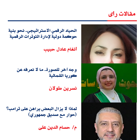
مقالات رأى
الحياد الرقمي الاستراتيجي.. نحو بنية
حوكمة دولية لإدارة التوترات الرقمية
أنغام عادل حبيب
وجه آخر للصورة.. ما لا نعرفه عن
كوريا الشمالية
نسرين طولان
لماذا لا يزال البعض يراهن على ترامب؟
(حوار مع صديق جمهوري)
م/ حسام الدين على