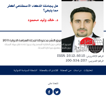
هل يجاملنا الذكاء الاصطناعي أكثر
مما ينبغي؟
د. خالد وليد محمود
الرقم الإلكترونى: ISSN: 2812-5818
الرقم الضريبى: 287-534-100
تحليلات
دراسات
من المجلة
للاشتراك بالمجلة
أنشطة السياسة الدولية
تابعنا على