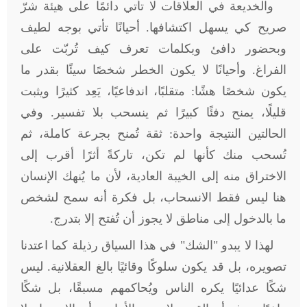
والخديعة في العلاقات لا تأتي دائمًا على هيئة شرّ
صريح كي يسهل اكتشافها. أحيانًا تأتي بوجه لطيف
وبحضور دافئ وبكلمات تعرف كيف تُربّت على
الفراغ. وأحيانًا لا يكون الخطر شخصًا سيئًا بقدر ما
يكون شخصًا هشًا: متقلبًا، اندفاعيًا، يَعِد كثيرًا ويثبت
قليلًا، يمنح دفئًا كبيرًا ثم ينسحب بلا تفسير. وفي
الحالتين النتيجة واحدة: ثقة تُمنح بجرعة كاملة، ثم
تُسحب منك كأنها لم تكن، تاركةً أثرًا أقرب إلى
الاختراق منه إلى الخيبة العادية، لأن ما يُنهك الإنسان
هنا ليس فقط الانسحاب، بل فكرة أنه سمح لشخص
ما بالدخول إلى مناطق لا يجوز أن تُفتح إلا بتدرج
.
لهذا لا يبدو "الشك" في هذا السياق رذيلة كما اعتدنا
تصويره، بل قد يكون سلوكًا وقائيًا بالغ العقلانية. ليس
شكًا عدائيًا يكره الناس ويُحاكمهم مسبقًا، بل شكًا