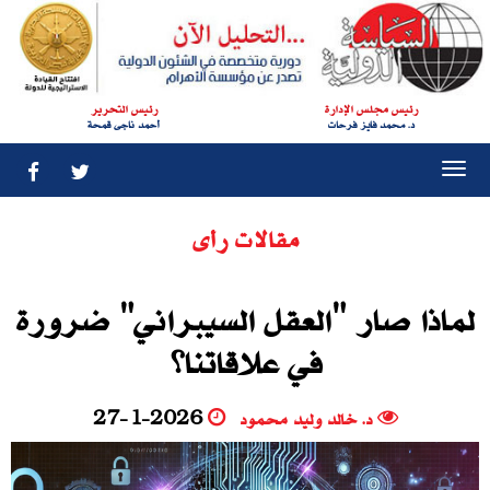
رئيس مجلس الإدارة
رئيس التحرير
د. محمد فايز فرحات
أحمد ناجى قمحة
Togg
navi
مقالات رأى
لماذا صار "العقل السيبراني" ضرورة
في علاقاتنا؟
د. خالد وليد محمود
27-1-2026