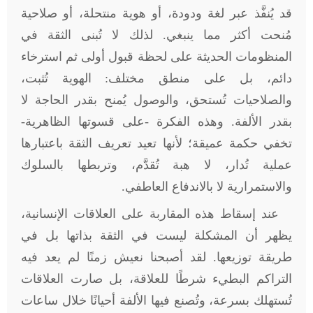
قد يُنفَّذ عبر لغة ودودة، أو هوية منتحلة، أو صلاحية
مُنحت أكثر مما ينبغي. لذلك لا تُبنى الثقة في
المنظومات الحديثة على لحظة قبول أولى ثم استرخاء
دائم، بل على منطق مختلف: الهوية تُثبت،
والصلاحيات تُستحق، والوصول يُمنح بقدر الحاجة لا
بقدر الألفة. وهذه الفكرة -على قسوتها الظاهرية-
تخفي حكمة عميقة؛ لأنها تعيد تعريف الثقة باعتبارها
عملية تُدار، لا هبة تُقدَّم، وتربطها بالسلوك
والاستمرارية لا بالاندفاع العاطفي
.
عند إسقاط هذه المقاربة على العلاقات الإنسانية،
يظهر أن المشكلة ليست في الثقة بذاتها بل في
طريقة توزيعها. لقد أصبحنا نعيش زمنًا لم يعد فيه
التراكم البطيء شرطًا للعلاقة، بل صارت العلاقات
تُستهلك بسرعة، وتُصنع فيها الألفة أحيانًا خلال ساعات