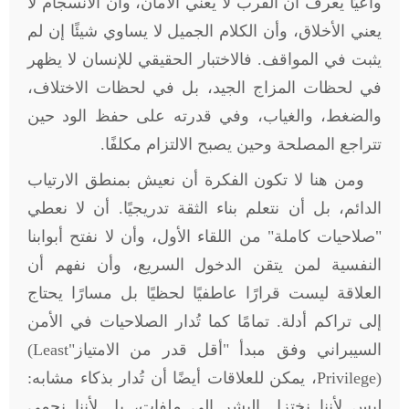
واعيًا يعرف أن القرب لا يعني الأمان، وأن الانسجام لا
يعني الأخلاق، وأن الكلام الجميل لا يساوي شيئًا إن لم
يثبت في المواقف. فالاختبار الحقيقي للإنسان لا يظهر
في لحظات المزاج الجيد، بل في لحظات الاختلاف،
والضغط، والغياب، وفي قدرته على حفظ الود حين
تتراجع المصلحة وحين يصبح الالتزام مكلفًا
.
ومن هنا لا تكون الفكرة أن نعيش بمنطق الارتياب
الدائم، بل أن نتعلم بناء الثقة تدريجيًا. أن لا نعطي
"صلاحيات كاملة" من اللقاء الأول، وأن لا نفتح أبوابنا
النفسية لمن يتقن الدخول السريع، وأن نفهم أن
العلاقة ليست قرارًا عاطفيًا لحظيًا بل مسارًا يحتاج
إلى تراكم أدلة. تمامًا كما تُدار الصلاحيات في الأمن
السيبراني وفق مبدأ "أقل قدر من الامتياز"
(Least
Privilege)
، يمكن للعلاقات أيضًا أن تُدار بذكاء مشابه:
ليس لأننا نختزل البشر إلى ملفات، بل لأننا نحمي