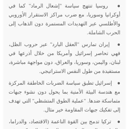
● روسيا تنتهج سياسة "إشعال الرماد" كما في
أوكرانيا وسوريا، مع ضرب مراكز الاستقرار الأوروبي
والأطلسي عبر التهديدات المستمرة دون الذهاب إلى
الحرب الشاملة.
● إيران تمارس "العقل البارد" عبر حروب الظل،
فهي تحاصر إسرائيل وأمريكا من خلال أذرعها في
لبنان، واليمن، وسوريا، والعراق، دون مواجهة مباشرة،
مستفيدة من طول النفس الاستراتيجي.
● إسرائيل تطبق سياسة الضربات الخاطفة المركزة
مع هندسة البيئة الأمنية بما يحول دون نشوء جبهات
متماسكة ضدها. "عملية الطوق المتشظي" التي تهدف
إلى تفكيك جبهات المقاومة خير مثال.
● تركيا تدمج بين القوة الناعمة (الاقتصاد، والدراما،