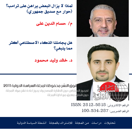
لماذا لا يزال البعض يراهن على ترامب؟
(حوار مع صديق جمهوري)
م/ حسام الدين على
هل يجاملنا الذكاء الاصطناعي أكثر
مما ينبغي؟
د. خالد وليد محمود
الرقم الإلكترونى: ISSN: 2812-5818
الرقم الضريبى: 287-534-100
تحليلات
دراسات
من المجلة
للاشتراك بالمجلة
أنشطة السياسة الدولية