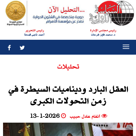
رئيس مجلس الإدارة
رئيس التحرير
د. محمد فايز فرحات
أحمد ناجى قمحة
Togg
navi
تحليلات
العقل البارد وديناميات السيطرة في
زمن التحولات الكبرى
أنغام عادل حبيب
13-1-2026