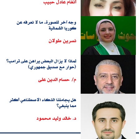
أنغام عادل حبيب
وجه آخر للصورة.. ما لا نعرفه عن
كوريا الشمالية
نسرين طولان
لماذا لا يزال البعض يراهن على ترامب؟
(حوار مع صديق جمهوري)
م/ حسام الدين على
هل يجاملنا الذكاء الاصطناعي أكثر
مما ينبغي؟
د. خالد وليد محمود