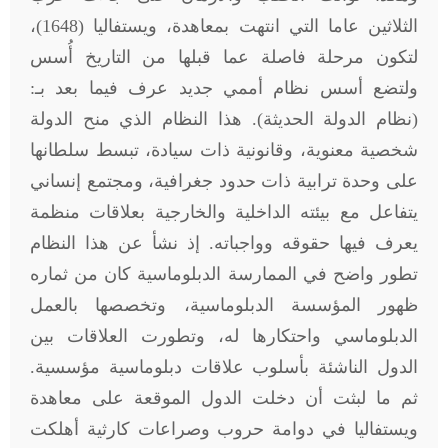
الثلاثين عاما التي انتهت بمعاهدة، ويستفاليا (1648)،
لتكون مرحلة فاصلة عما قبلها من التاريخ أُسس
ولتضع أسس نظام أممي جديد عرف فيما بعد بـ:
(نظام الدولة الحديثة). هذا النظام الذي منح الدولة
شخصية معنوية، وقانونية ذات سيادة، تبسط سلطانها
على وحدة ترابية ذات حدود جغرافية، ومجتمع إنساني
يتفاعل مع بيئته الداخلية والخارجية بعلاقات منظمة
يعرف فيها حقوقه وواجباته. إذ نشأ عن هذا النظام
تطور واضح في الممارسة الدبلوماسية كان من ثماره
ظهور المؤسسة الدبلوماسية، وتخصصها بالعمل
الدبلوماسي واحتكارها له، وتطورت العلاقات بين
الدول الناشئة بأسلوب علاقات دبلوماسية مؤسسية.
ثم ما لبثت أن دخلت الدول الموقعة على معاهدة
ويستفاليا في دوامة حروب وصراعات كارثية أهلكت