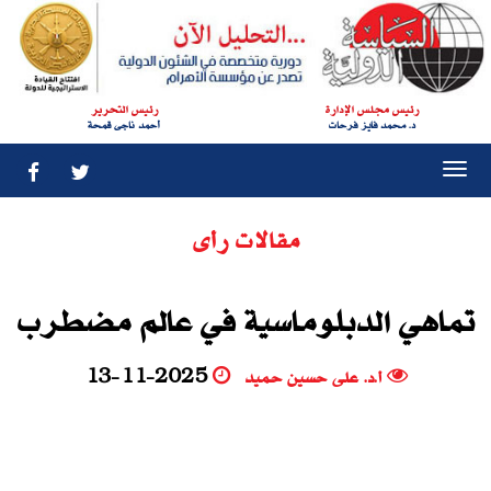
رئيس مجلس الإدارة
رئيس التحرير
د. محمد فايز فرحات
أحمد ناجى قمحة
Togg
navi
مقالات رأى
تماهي الدبلوماسية في عالم مضطرب
أ.د. على حسين حميد
13-11-2025