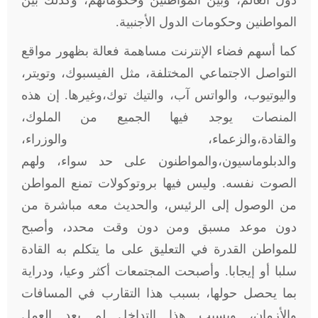
دول العالم، وبين المواطنين وحكوماتهم، وكذلك بين
المواطنين وحكومات الدول الأجنبية.
كما أسهم فضاء الإنترنت مساهمة فعالة بظهور مواقع
التواصل الاجتماعي المختلفة، مثل الفيسبوك، وتويتر،
واليوتيوب، والواتس آب، والتيك توك،وغيرها. إن هذه
المنصات يوجد فيها الجميع من الملوك،
والقادة،والزعماء، والوزراء،
والدبلوماسيون،والمواطنون على حد سواء، ولهم
الصوت نفسه. وليس فيها بروتوكولات تمنع المواطن
من الوصول إلى الرئيس، والحديث معه مباشرة من
دون موعد مسبق ومن دون وقت محدد، وأصبح
للمواطن القدرة في التعليق على ما يتكلم به القادة
سلبا أو إيجابا. وأصبحت المجتمعات أكثر وعيا، ودراية
بما يحصل حولها، بسبب هذا التقارب في المسافات
والأزمان، وبسبب هذا التداخل لم يعد العمل