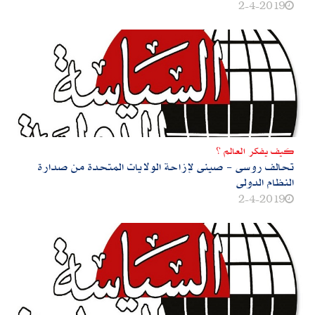
2-4-2019
كيف يفكر العالم ؟
تحالف روسى‮ - ‬صينى لإزاحة الولايات المتحدة‮ ‬من صدارة
النظام الدولى
2-4-2019