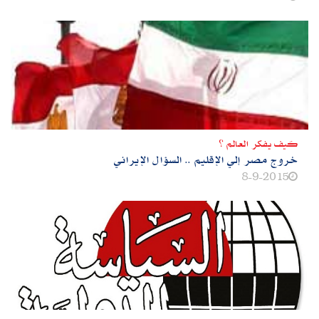
كيف يفكر العالم ؟
خروج مصر إلي الإقليم‮ .. ‬السؤال الإيراني
8-9-2015