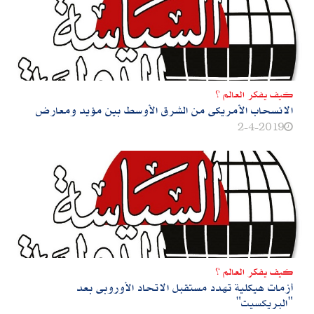
كيف يفكر العالم ؟
الانسحاب الأمريكى من الشرق الأوسط‮ ‬بين مؤيد ومعارض
2-4-2019
كيف يفكر العالم ؟
أزمات هيكلية تهدد مستقبل‮ ‬الاتحاد الأوروبى بعد‮
"‬البريكسيت‮"