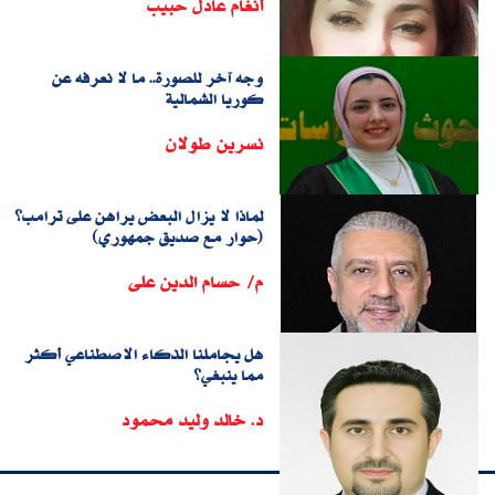
أنغام عادل حبيب
وجه آخر للصورة.. ما لا نعرفه عن
كوريا الشمالية
نسرين طولان
لماذا لا يزال البعض يراهن على ترامب؟
(حوار مع صديق جمهوري)
م/ حسام الدين على
هل يجاملنا الذكاء الاصطناعي أكثر
مما ينبغي؟
د. خالد وليد محمود