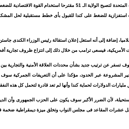
أكد ترامب أن الكثير من الكنديين يشجعون فكرة الانضمام للولايات المتحدة لتص
 استفزازية للضغط على كندا للقبول بأى خطط مستقبلية لحل المشكلات 
اميا، إضافة إلى أنه استغل إعلان استقالة رئيس الوزراء الكندى جاست
يات الأمريكية، فيسعى ترامب من خلال ذلك إلى انتزاع ظروف تجارية أف
نية سوف تسفر عن ترتيب جديد بشأن محددات العلاقة الأمنية والتجارية
ات غير المشروعة عبر الحدود، مؤكدا على أن التعريفات الجمركية سو
ق مليارات الدولارات لحماية كندا وأنها لم تعد قادرة لتحمل كل هذه الن
ستحيلة، لأن الضرر الأكبر سوف يكون على الحزب الجمهورى وأن الدي
تشغل عشرات المقاعد فى مجلس النواب وتخلق ميزة ديمقراطية ضخمة فى 