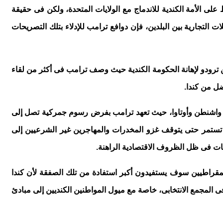
بح الولاية الـ 51 مقترحا استخدام القوة الاقتصادية للضغط على الأمة الكندية للاندماج مع الولايات المتحدة، ولكن فى حقيقة
التجارية بين البلدين، فإن دوافع ترامب للإدلاء بتلك التصريحات
ن ترودو لإهانة الحكومة الكندية حيث وصف ترامب فى أكثر من لقاء
ضل من كندا.
 بين واشنطن وأوتاوا، حيث تعهد ترامب بفرض رسوم جمركية تصل إلى
ف تستمر حتى يتوقف غزو المخدرات والمهاجرين غير الشرعيين إلى
فقات فى ظل الظروف الاقتصادية الراهنة.
مقراطيين سوف يستفيدون أكبر استفادة من تلك الصفقة لأن كندا
المجمع الانتخابى، خاصة مع ميول المواطنين الكنديين إلى مبادئ