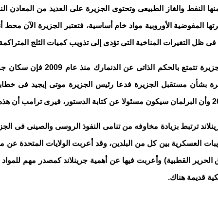
منها النفط والغاز الطبيعى وتحتوى الجزيرة على العديد من المعادن ال
نا فى عام 2023 داخل الجزيرة واعتبرتها المفوضية الأوروبية مواد خام أساسية، فتعتبر
 فى ظل التغيرات المناخية التى تؤدى إلى تذويب كميات الثلج المتراكم
ج- استغلال دعوات الاستقلال لدى ال
يرة بشأن مستقبل الجزيرة فدعا رئيس الجزيرة موتى إيجيد فى خطابة
لاند ترتبط بزيادة مخاوفه من تنامى النفوذ الروسى والصينى فى الجز
ية قديمة هناك.