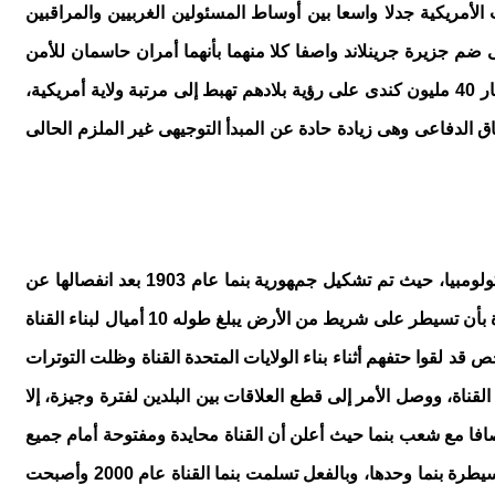
لكونجرس الأمريكى على فوزه بالانتخابات الأمريكية جدلا واسعا بين أوساط المسئولين الغربيين والمراقبين
 ضم جزيرة جرينلاند واصفا كلا منهما بأنهما أمران حاسمان للأمن
القومى الأمريكى، كما هدد ترامب باحتمالية ضم كندا لتصبح الولاية الـ51 للولايات المتحدة حيث إنه هدد باستخدام الضغوط الاقتصادية لإجبار 40 مليون كندى على رؤية بلادهم تهبط إلى مرتبة ولاية أمريكية،
ا، واقترح أن تخصص الدول الأعضاء فى حلف شمال الأطلسى 5% من اقتصاداتها للإنفاق الدفاعى وهى زيادة حادة عن المبدأ التوجيهى غير الملزم الحالى
منذ ثلاثينيات القرن العشرين جعل الرئيس الأمريكى الأسبق روزفلت بناء قناة بنما أولوية وكانت المنطقة فى ذلك الوقت تحت سيطرة كولومبيا، حيث تم تشكيل جمهورية بنما عام 1903 بعد انفصالها عن
كولومبيا نتيجة الثورة التى دعمتها الولايات المتحدة، ومنذ ذلك الوقت وقعت الولايات المتحدة مع بنما معاهدة أعطت الحق للولايات المتحدة بأن تسيطر على شريط من الأرض يبلغ طوله 10 أميال لبناء القناة
 مالى، وفى عام 1914 أعلنت الولايات المتحدة عن اكتمال حفر القناة، وتشير التقديرات إلى أن هناك ما يقرب من 5600 شخص قد لقوا حتفهم أثناء بناء الولايات المتحدة القناة وظلت التوترات
أشخاص فى منطقة القناة، ووصل الأمر إلى قطع العلاقات بين البلدين لفترة وجيزة، إلا
صافا مع شعب بنما حيث أعلن أن القناة محايدة ومفتوحة أمام جميع
السفن، ونص الاتفاق على أن القناة تصبح تحت سيطرة مشتركة بين الولايات المتحدة وبنما حتى نهاية عام 1999، ثم بعد ذلك تصبح تحت سيطرة بنما وحدها، وبالفعل تسلمت بنما القناة عام 2000 وأصبحت