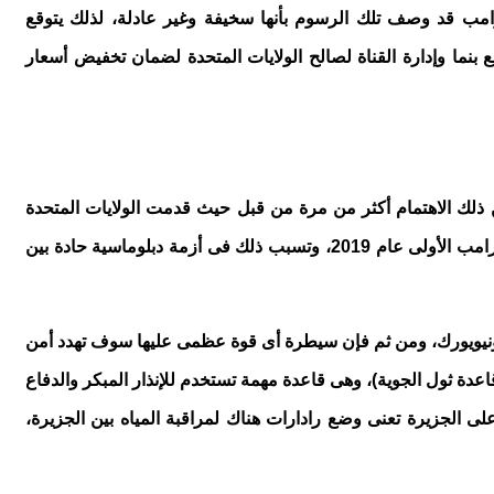
امب قد وصف تلك الرسوم بأنها سخيفة وغير عادلة، لذلك يتوقع
نما وإدارة القناة لصالح الولايات المتحدة لضمان تخفيض أسعار
عن ذلك الاهتمام أكثر من مرة من قبل حيث قدمت الولايات المتحدة
عرضها الأول للتاج الدنماركى لشراء الجزيرة فى عام 1876، وتلته عدة عروض أخرى فى عام 1910، و1946، والمرة الأخيرة فى ولاية ترامب الأولى عام 2019، وتسبب ذلك فى أزمة دبلوماسية حادة بين
ونيويورك، ومن ثم فإن سيطرة أى قوة عظمى عليها سوف تهدد أمن
اعدة ثول الجوية)، وهى قاعدة مهمة تستخدم للإنذار المبكر والدفاع
 الجزيرة تعنى وضع رادارات هناك لمراقبة المياه بين الجزيرة،