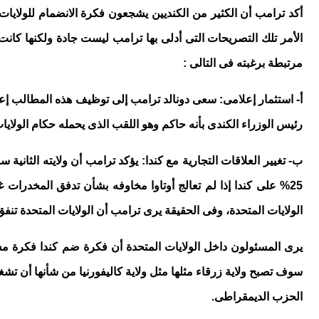
الأمر تلك التصريحات التى أدلى بها ترامب ليست جادة ولكنها كانت
مرتبطة برغبته فى التالى :
أ- استثمار إعلامى: سعى دونالد ترامب إلى توظيف هذه المطالب إعل
رئيس الوزراء الكندى بأنه حاكم وهو اللقب الذى يحمله حكام الولا
ب- تغيير العلاقات التجارية مع كندا: يؤكد ترامب أن ولايته الثا
25% على كندا إذا لم تعالج أوتاوا مخاوفه بشأن تدفق المخدر
الولايات المتحدة، وفى الحقيقة يرى ترامب أن الولايات المتحدة تنف
يرى المسئولون داخل الولايات المتحدة أن فكرة ضم كندا فكرة م
سوف تصبح ولاية زرقاء مثلها مثل ولاية كاليفورنيا من شأنها أن 
الحزب الديمقراطى.