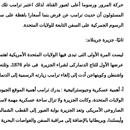
حركة المرور ورسوما أعلى لعبور القناة، لذلك اعتبر ترامب تل
المسئولون أن حديث ترامب عن فرض بنما أسعارا باهظة على سفن ال
الرسوم الجمركية على السفن التابعة للولايات المتحدة.
ثانيًا- جزيرة جرينلاند:
ليست المرة الأولى التى تبدى فيها الولايات المتحدة الأمريكية ا
واشنطن وكوبنهاجن أدت إلى إلغاء ترامب زيارته الرسمية إلى الدن
أ- أهمية عسكرية وجيوستراتيجية : يدرك ترامب أهمية الموقع ال
الولايات المتحدة، وكانت الجزيرة ولا تزال ساحة عسكرية مهمة لاستض
الصاروخى الأمريكى وتعد الجزيرة بوابة العبور إلى القطب الشما
وأيسلندا، وبريطانيا بالإضافة إلى مراقبة السفن والغواصات البحرية 