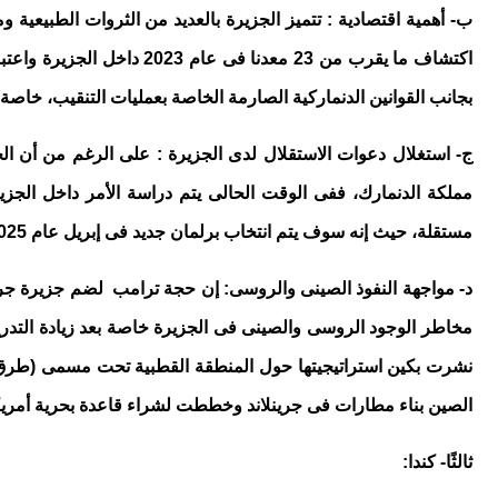
ب- أهمية اقتصادية : تتميز الجزيرة بالعديد من الثروات الطبيعية و
اكتشاف ما يقرب من 23 معد
بجانب القوانين الدنماركية الصارمة الخاصة بعمليات التنقيب، خاصة
مملكة الدنمارك، ففى الوقت الحالى يتم دراسة الأمر داخل الجز
مستقلة، حيث إنه سوف يتم انتخاب برلمان جديد فى إبريل عام 2025 وأن البرلمان سيكون مسئولا عن كتابة الدستور، فيرى ترامب أن هذه الفرصة مهمة لخدمة أهدافه التوسعية الجيواقتصادية.
د- مواجهة النفوذ الصينى والروسى: إن حجة ترامب لضم جزيرة جرين
الصين بناء مطارات فى جرينلاند وخططت لشراء قاعدة بحرية أمريك
ثالثًا- كندا: