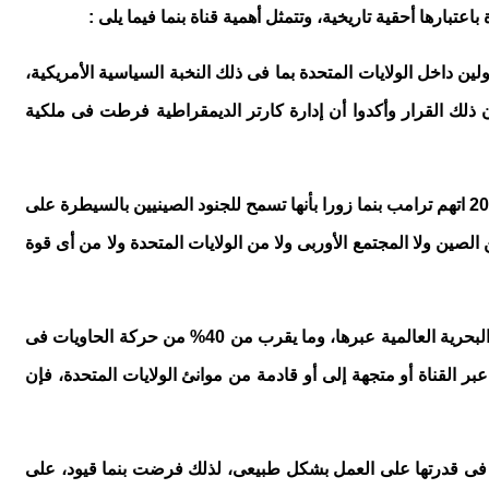
تبارها أحقية تاريخية، وتتمثل أهمية قناة بنما فيما يلى :
ين داخل الولايات المتحدة بما فى ذلك النخبة السياسية الأمريكية،
ذلك القرار وأكدوا أن إدارة كارتر الديمقراطية فرطت فى ملكية
ب- مواجهة الصين فى بنما: يتهم ترامب الصين بأنها تسعى إلى ممارسة المزيد من السيطرة على بنما ومنطقة القناة، وفى ديسمبر عام 2024 اتهم ترامب بنما زورا بأنها تسمح للجنود الصينيين بالسيطرة على
صين ولا المجتمع الأوربى ولا من الولايات المتحدة ولا من أى قوة
ج- أهمية جيواقتصادية للولايات المتحدة :تحقق القناة إيرادات تبلغ نحو أربعة مليارات دولار سنويا، ويمر ما يقرب من 6% من حجم التجارة البحرية العالمية عبرها، وما يقرب من 40% من حركة الحاويات فى
مستخدم لقناة بنما، وفى عام 2021 كانت أكثر من 73% من جميع السفن المارة عبر القناة أو متجهة إلى أو قادمة من موانئ الولايات المتحدة، فإن
ة فى قدرتها على العمل بشكل طبيعى، لذلك فرضت بنما قيود، على