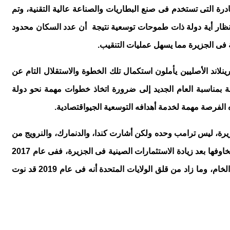
نادرة التى تستخدم فى صنع البطاريات والصناعة عالية التقنية، وتم
 الجزيرة الآن محط أنظار أية دولة ذات طموحات توسعية نتيجة أن عدد السكان محدود
ة فى الجزيرة مما يسهل عمليات التنقيب.
جزيرة : على الرغم من أن الجزيرة تتمتع بالحكم الذاتى عن الدنمارك منذ عام 2009 فإن سكان جرينلاند الأصليين يأملون استكمال تلك الخطوة والاستقلال التام عن
 بمناسبة العام الجديد إلى ضرورة اتخاذ خطوات مهمة نحو دولة
يرة، ليس ترامب وحده ولكن أشارت كندا، والدنمارك، والنرويج من
مخاطر الوجود الروسى والصينى فى الجزيرة خاصة بعد زيادة التدريبات العسكرية بين كل من البلدين، وقد أعربت الولايات المتحدة عن مخاوفها بعد زيادة الاستثمارات الصينية فى الجزيرة، ففى عام 2017
نشرت بكين استراتيجيتها حول المنطقة القطبية تحت مسمى (طرق الحرير القطبية) وأعربت فيها عن أهمية جرينلاند كمصدر مهم للمواد الخام، وما زاد من قلق الولايات المتحدة أنه فى عام 2019 قد نوت