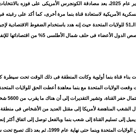
أثارت تصريحات الرئيس الأمريكى دونالد ترامب فى السابع من يناير عام 2025، بعد مصادقة ا
سكرية الأمريكية لاستعادة قناة بنما مرة أخرى، كما أكد على رغبته فى
ودعا إلى تغيير اسم خليج المكسيك إلى خليج أمريك
مقابل تعويض
فين مستمرة حتى عام 1964 عندما أدت أعمال الشغب المناهضة لأمريكا إلى مقتل العديد من ال
ميل إلى تسليم القناة إلى شعب بنما وبالفعل توصل إلى اتفاق أكثر إن