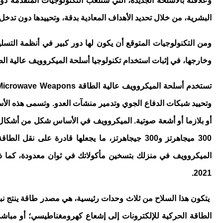
وعلاقته بالأسلحة الجديدة، التي ستلعب التكنولوجيات المتقدمة دو
البشرية، من خلال تحديد الأهداف المعادية بدقة، وتحييدها دون تدخ
ومن التكنولوجيات المتوقع أن يكون لها دور كبير في أنظمة التسلي
وخارجها، في إثبات استخدام تكنولوجيا أسلحة الميكروويف عالية الط
تستخدم أسلحة الميكروويف عالية الطاقة
Microwave Weapons
وتحييد شبكات الدفاع الجوي وتدمير منشآت العدو. وتسمى هذه الأس
أو بلازما أو أشعة صوتية. الميكروويف في الأساس شكل من أشكال ا
300 ميجاهرتز و300 جيجاهرتز، ما يجعلها قادرة 
الميكروويف في منزلك بتسخين مأكولاتك في ثوان معدودة، كما ذ
2021.
يتكون هذا السلاح من ثلاث وحدات رئيسية، هي مصدر طاقة ينتج نب
الطاقة الحركية للإلكترونات إلى إشعاع كهرومغناطيسي؛ أو مباشرة