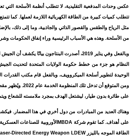
عكس وحدات المدفعية التقليدية، لا تتطلب أنظمة الأسلحة التي تعتم
تتطلب كميات كبيرة من الطاقة الكهربائية اللازمة لعملها. كما تتمت
مثل الرياح والطقس والقصور الذاتي والجاذبية، وما إلى ذلك، بال
من الأسلحة. وهذه هي الأسباب الرئيسية وراء إنفاق الحكومات وشرك
وبالفعل وفي يناير 2019، أصدرت البنتاجون بيانًا يكشف أن الجيش الأمريكي يخطط لإنشاء نظام
النظام هو جزء من خطط حكومة الولايات المتحدة لتحديث الجيش.
الوحيدة لتطوير أسلحة الميكروويف، وبالفعل قام مكتب القدرات ال
على طائرة بدون طيار، ليشتعل الهدف بمجرد ملامسته للشعاع ويتم 
على أهداف. كما تقوم شركة
MBDA
الأوروبية للصناعات العسكرية
الطاقة الموجه بالليزر
aser-Directed Energy Weapon LDEW