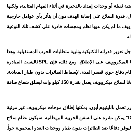
قيلة أو وحدات إمداد بالذخيرة في أثناء المهام القتالية، ولكنها
ثال، قدرة السلاح على إصابة الهدف دون أن يتأثر بأي عوامل خارجية
كروويف ما لم يكن لديها نظم ومجسات قادرة على كشف تلك النوعية
ة.
جل تعزيز قدراته التكتيكية وتلبية متطلبات الحرب المستقبلية. وهذا
ا الميكروويف على الإطلاق. ومع ذلك، فإن
USPL
ليست المبادرة
نظام دفاع جوي قصير المدى لإسقاط الطائرات بدون طيار المعادية.
ومن المتوقع أن تدخل تلك المنظومة الخدمة عام 2022. ويُظهر مقطع فيديو تم تحميله بواسطة البحرية الأمريكية في مايو 2020 اختبارًا ناجحًا لسلاح ميكروويف يعمل بقدرة 150 كيلو وات ليطلق شعاع طاقة
. فيكشف تقرير إخباري صيني صدر في عام 2018 أن الصين طورت بندقية ليزر تعمل بالليثيوم أيون، يمكنها إطلاق موجات ميكروويف غير مرئية
D
" يمكن نشره على السفن الحربية البريطانية. سيكون نظام سلاح
ليوفر دفاعًا ضد الطائرات بدون طيار ووحدات العدو المحمولة جواً.