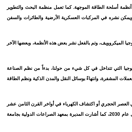
أنظمة أسلحة الطاقة الموجهة. كما تعمل منظمة البحث والتطوير
ام طاقة موجه خفيف الوزن بقدرة 100 كيلووات، ويمكن نشره في المركبات العسكرية الأرضية والطائرات والسفن
لوجيا الميكروويف، وتم بالفعل نشر بعض هذه الأنظمة، وبعضها الآخر
ولوجيا التي تتداخل في كل شيء من حولنا، بدءاً من نظم الصناعة
عملات المشفرة، وانتهاءً بوسائل النقل والمدن الذكية ونظم الطاقة
 في العصر الحجري أو اكتشاف الكهرباء في أواخر القرن الثامن عشر
على يد العالم بنجامين فرانكلين. ومن المتوقع أن تضيف هذه التكنولوجيا البازغة ما يقرب من 16 تريليون دولار للاقتصاد العالمي بحلول عام 2030، كما أشارت المديرة بمعهد الصراعات الدولية بجامعة