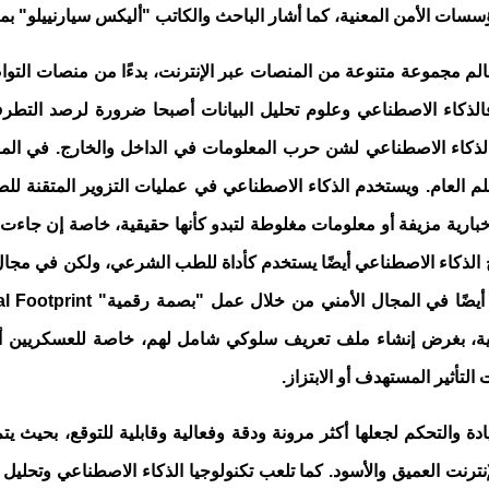
مؤسسات الأمن المعنية، كما أشار الباحث والكاتب "أليكس سيارنييلو" ب
عالم مجموعة متنوعة من المنصات عبر الإنترنت، بدءًا من منصات الت
فالذكاء الاصطناعي وعلوم تحليل البيانات أصبحا ضرورة لرصد التطرف
الذكاء الاصطناعي لشن حرب المعلومات في الداخل والخارج. في المق
م العام. ويستخدم الذكاء الاصطناعي في عمليات التزوير المتقنة للص
 إخبارية مزيفة أو معلومات مغلوطة لتبدو كأنها حقيقية، خاصة إن جا
ح الذكاء الاصطناعي أيضًا يستخدم كأداة للطب الشرعي، ولكن في مجال 
ي أيضًا في المجال الأمني من خلال عمل "بصمة رقمية"
al Footprint
هنية، بغرض إنشاء ملف تعريف سلوكي شامل لهم، خاصة للعسكريين أو
تأثير المستهدف أو الابتزاز.
دة والتحكم لجعلها أكثر مرونة ودقة وفعالية وقابلية للتوقع، بحيث يتم
نت العميق والأسود. كما تلعب تكنولوجيا الذكاء الاصطناعي وتحليل ال