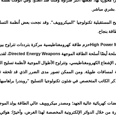
رًا محوريًا بها، لجعلها أكثر ضراوة وفتكًا ضد العدو، وفي الوقت نفس
ل بشري مباشر.
ح المستقبلية تكنولوجيا "الميكروويف". وقد نجحت بعض أنظمة التسليح
اقة بنجاح.
High Power 
لحة أيضًا أسلحة الطاقة الموجهة
Directed Energy Weapons
، لقد
لإشعاع الكهرومغناطيسي، وتتراوح الأطوال الموجية لأنظمة تسليح المي
على نقل الطاقة لمسافات طويلة. ومن الممكن تصور مدى الضرر الذي قد تل
كر الكاتب المتخصص في شئون تكنولوجيا التسليح "روبندرا براهامب
ضات كهربائية عالية الجهد؛ ومصدر ميكروويف عالي الطاقة يولد الموج
 من خلال الدوائر الإلكترونية المخصصة لهذا الغرض، وأخيرًا: هوائي