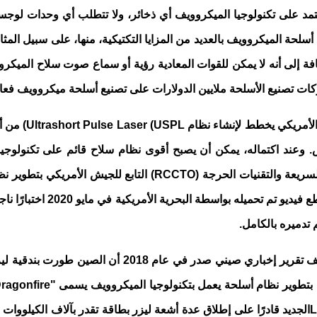
د على تكنولوجيا الميكروويف أي ذخائر، ولا تتطلب أي وحدات لوجستية ث
ع أسلحة الميكروويف بالعديد من المزايا التكتيكية، منها، على سبيل الم
إضافة إلى أنه لا يمكن للقوات المعادية رؤية أو سماع صوت سلاح المي
ات تصنيع الأسلحة ملايين الدولارات على تصنيع أسلحة ميكروويف فعال
Ultrashort Pulse Laser (USPL
) من أ
 وعند اكتماله، يمكن أن يصبح أقوى نظام سلاح قائم على تكنولوجي
سريعة والتقنيات الحرجة (
RCCTO
) التابع للجيش الأمريكي بتطوير 
تدميره بالكامل.
وهناك العديد من المبادرات من دول أخري في هذا المضمار
 بتطوير نظام أسلحة يعمل بتكنولوجيا الميكروويف يسمى "
ragonfire
L
الجديد قادرًا على إطلاق عدة أشعة ليزر بطاقة تقدر بآلاف الكيلووات 