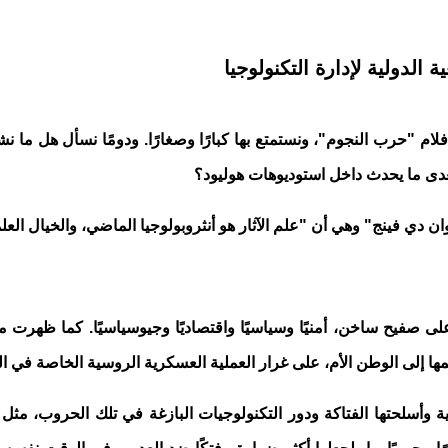
لدولية لإدارة التكنولوجيا
فلام "حرب النجوم"، ونستمتع بها كبارًا وصغارًا. ودومًا نسأل هل م
عدى ما يحدث داخل استوديوهات هوليود؟
ن دي فينج" وهي أن "علم الآثار هو أنثروبولوجيا الماضي، والخيال العل
لحرب الروسية- الأوكرانية في فبراير 2022، والعالم على صفيح ساخن، أمنيًا وسياسيًا واقتصادي
ضمها إلى الوطن الأم، على غرار العملية العسكرية الروسية الخاصة في ا
أسلحتها الفتاكة ودور التكنولوجيات البازغة في تلك الحروب، مثل تك