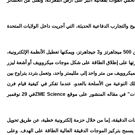
ه تحمي القوات بفعالية أكبر على أرض المعركة، وتقلل من الخسائر
 والتجارب الدفاعية الحديثة، التي أجريت داخل الولايات المتحدة
حزم طاقة كهرومغناطيسية مركزة بترددات تتراوح بين 500 ميجاهرتز و3 جيجاهرتز، ويمكنها تعطيل الأنظمة الإلكترونية،
رتها على إطلاق الطاقة على شكل موجات ميكروويف أو أشعة ليزر
كروويف من متر واحد إلى ملليمتر واحد، وتعمل بتردد يتراوح بين
حقه تلك النوعية من الأسلحة بالعدو، عندما تفكر في كيفية قيام فرن
هات" في مقاله المنشور على موقع
ZME Science
في 29 نوفمبر
ات الدقيقة، إما من خلال حزمة إلكترونية خطية، عن طريق تحويل
 يسمح بتركيز الموجات الدقيقة العالية الطاقة على الهدف. وعلى