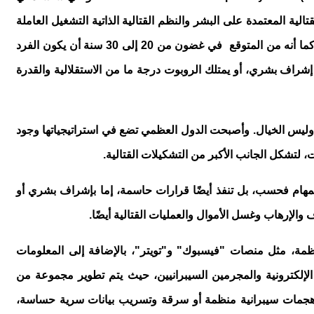
الية المعتمدة على البشر والنظم القتالية الذاتية التشغيل العاملة
عن بعد، طبقًا لدراسة أعدتها مجموعة من الباحثين في جامعة إسلام آباد ونشرها مركز الدراسات الاستراتيجية بباكستان في مايو 2021. كما أنه من المتوقع في غضون من 20 إلى 30 سنة أن يكون الفرد
 إشراف بشري، أو يمتلك الروبوت درجة ما من الاستقلالية والقدرة
 وليس الخيال. وأصبحت الدول العظمي تضع في استراتيجياتها وجود
، لتشكل الجانب الأكبر من التشكيلات القتالية.
لمهام فحسب، بل تنفذ أيضًا قرارات حاسمة، إما بإشراف بشري أو
والإرهاب وغسل الأموال والعمليات القتالية أيضًا.
نظمة، مثل منصات "فيسبوك" و"تويتر"، بالإضافة إلى المعلومات
لإلكترونية والمجرمين السيبرانيين، حيث يتم تطوير مجموعة من
اد هجمات سيبرانية منظمة أو سرقة وتسريب بيانات سرية حساسة،