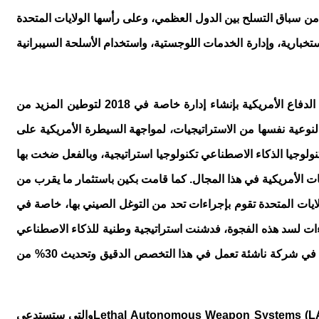
 من سباق التسلح بين الدول العظمي، وعلى رأسها الولايات المتحدة
خبارية، وإدارة الخدمات اللوجستية، واستخدام الأسلحة السيبرانية
، بالإضافة إلى قيام وزارة الدفاع الأمريكية بإنشاء إدارة خاصة في 2018 لتوطين المزيد من
لنوعية نفسها من الاستراتيجيات، لمواجهة السيطرة الأمريكية على
ولوجيا الذكاء الاصطناعي تكنولوجيا استراتيجية، وبالفعل ضخت بها
مًا من الشركات الأمريكية في هذا المجال. كما قامت بكين باستثمار ما يقرب من
طناعي، ما جعل الولايات المتحدة تقوم بإجراءات تحد من التوغل الصيني بها، خاصة في
راءات لسد هذه الفجوة، فدشنت استراتيجية وطنية للذكاء الاصطناعي
لتنفيذها خلال 10 سنوات، تتضمن التوسع في البرامج التعليمية المتعلقة بالذكاء الاصطناعي، وكذلك تحديث البنية التحتية وضخ استثمارات في شركة ناشئة تعمل في هذا التخصص الدقيق وتحديث 30% من
Lethal Autonomous Weapon Systems (
والتي ستستدعي