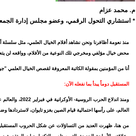
م. محمد عزام
* استشاري التحول الرقمي، وعضو مجلس إدارة الجمعية ا
منذ نعومة أظافرنا ونحن نشاهد أفلام الخيال العلمي، مثل سلسلة أ
محض خيال مؤلفي ومخرجي تلك النوعية من الأفلام، وواقعه لن يت
أنا من المؤمنين بمقولة الكاتبة المعروفة لقصص الخيال العلمي "جوا
المستقبل دوماً يبدأ بما نفعله الآن:
ومنذ اندلاع ا
العالم، على رأسها احتمالية قيام الصين بغزو تايوان، لاستردادها و
من هنا، ظهرت العديد من التساؤلات عن شكل الحروب المستقبلية و