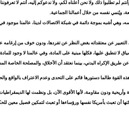
 لم تطلبوا ذلك ولا نحن أعلناه لكم، ولا ندعوكم إليه، أنتم لا تعرفوننا
ة، ويُنمي نفسه من خلال أعمالنا الجماعية
.
فسه، وهي أشبه بموجة دائمة في شبكة الاتصالات لدينا، عالمنا موجود 
التعبير عن معتقداته بغض النظر عن تفردها، ودون خوف من إرغامه ع
اق لا تنطبق عليها، فكلها مبنية على المادة، وفي عالمنا لا وجود للمادة
عن طريق الإكراه البدني، بينما نعتقد أن الأخلاق، والمصلحة الخاصة ال
ذه القوة طالما دستورها قائم على التحدى وعدم الاعتراف بالواقع والحك
أريحية ودون مقاومة، لأنها الأقوى الآن، بل ونظمت لها الديمقراطيات 
كنها أن تعبث بأمريكا نفسها ورؤساءها أو تعبث لتمكين فصيل معين للح