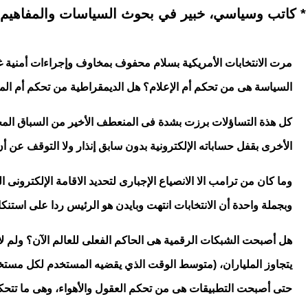
* كاتب وسياسي، خبير في بحوث السياسات والمفاهيم ا
مرت الانتخابات الأمريكية بسلام محفوف بمخاوف وإجراءات أمنية غي
السياسة هى من تحكم أم الإعلام؟ هل الديمقراطية من تحكم أم المص
كل هذة التساؤلات برزت بشدة فى المنعطف الأخير من السباق المحم
الأخرى بقفل حساباته الإلكترونية بدون سابق إنذار ولا التوقف عن 
وما كان من ترامب الا الانصياع الإجبارى لتحديد الاقامة الإلكترون
وبجملة واحدة أن الانتخابات انتهت وبايدن هو الرئيس ردا على استنك
هل أصبحت الشبكات الرقمية هى الحاكم الفعلى للعالم الآن؟ ولم 
حتى أصبحت التطبيقات هى من تحكم العقول والأهواء، وهى ما تتح