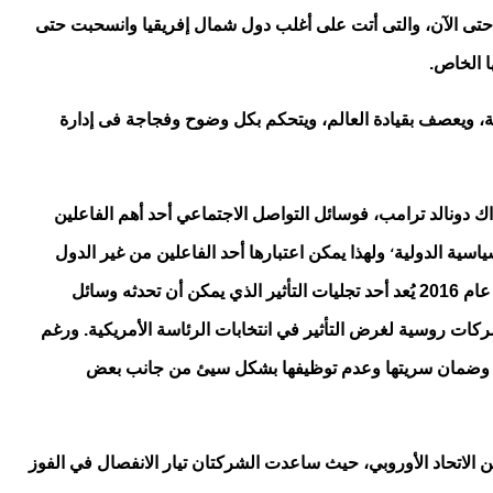
لة حتى الآن، والتى أتت على أغلب دول شمال إفريقيا وانسحبت حتى
ا الخاص.
ة، ويعصف بقيادة العالم، ويتحكم بكل وضوح وفجاجة فى إدارة
 الأخطر، لكونها المستكملة لممارسات تضييق الخناق فى انتخابات الرئاسة 2016 على المرشح آنذاك دونالد ترامب، فوسائل التواصل الاجتماعي أحد أهم الفاعلين
،
ياسية الدولية
ولهذا يمكن اعتبارها أحد الفاعلين من غير الدول
التي تمتلك القدرة على التأثير في تطورات الأحداث الإقليمية والعالمية، ولعل ما أثير عن تدخل روسي في الانتخابات الرئاسية الأمريكية في عام 2016 يُعد أحد تجليات التأثير الذي يمكن أن تحدثه وسائل
لال بيانات 50 مليون مستخدم لموقع "فيسبوك" لصالح شركات روسية لغرض التأثير في انتخابات الرئاسة الأمريكية. ورغم
ميها وضمان سريتها وعدم توظيفها بشكل سيئ من جانب بعض
الاتحاد الأوروبي، حيث ساعدت الشركتان تيار الانفصال في الفوز