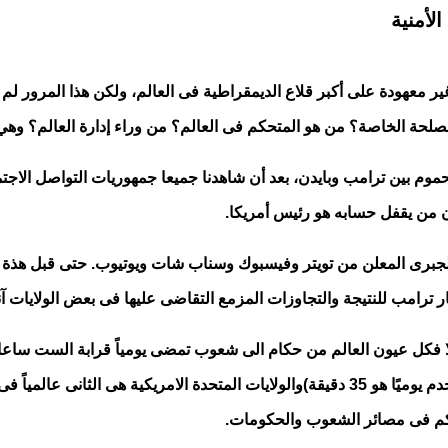
لأمنية
ر معهودة على أكبر قلاع الديمقراطية فى العالم، ولكن هذا المرور لم
لحة الخاصة؟ من هو المتحكم فى العالم؟ من وراء إدارة العالم؟ وهي ج
وم بين ترامب وبايدن، بعد أن شاهدنا جميعا جمهوريات التواصل الاجت
أن من يقفل حسابه هو رئيس أمريكا.
ى الجبرى المعلن من تويتر وفيسبوك وسناب شات ويوتيوب. حتى قبل هذة ال
ار ترامب للنتيجة والتجاوزات المزمع التقاضى عليها فى بعض الولايات آ
لا فكل عيون العالم من حكام الى شعوب تمضى يومياً قرابة الست ساع
يتجاوز الملياران، (متوسط ​​الوقت الذي يقضيه المستخدم لكل مستخدم يوميًا هو 35 دقيقة)والولاي
كم فى مصائر الشعوب والحكومات.