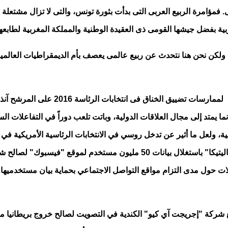
بى. فمؤامرة الربيع العربى التى بدأت بثورة تونس، والتى لا تزال مشتع
ة بفضل جيشها القومى ذى العقيدة الوطنية والمملكة المغربية لطابعه
، ولكن نحن هنا نتحدث عن ربيع عالمى يعصف بأم الديمقراطيات العالمي
لم تكن انتخابات 2020 هى البداية، ولكنها
نما يمتد إلى مجال العلاقات الدولية، وباتت تلعب دوراً في التفاعلات الس
التواصل الاجتماعي في هذا الشأن، حينما قامت شركة "كامبريدج أناليتيكا" باستغ
ساؤلات حول مدى التزام مواقع التواصل الاجتماعي بحماية بيان مستخد
شركة "إجريجت آي كيو" الكندية في التصويت لصالح خروج بريطانيا من 