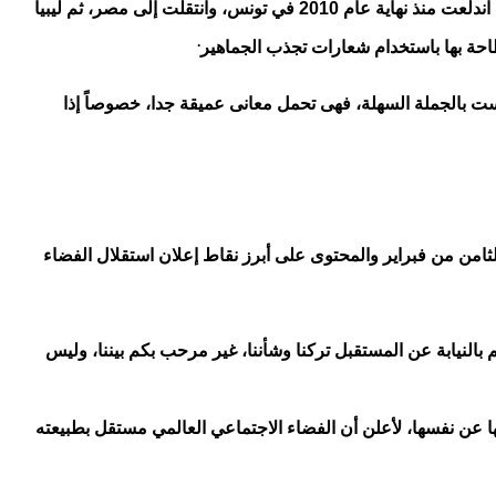
بالاستفتاء الذي حُسم بأقل من 2% من الأصوات. كما أسهمت وسائل التواصل الاجتماعي بدور مهم فيما يسمى "أحداث الربيع العربي" التي اندلعت منذ نهاية عام 2010 في تونس، وانتقلت إلى مصر، ثم ليبيا
.
احة بها باستخدام شعارات تجذب الجماهير
بالجملة السهلة، فهى تحمل معانى عميقة جدا، خصوصاً إذا
دخلات والتساؤلات الى إعلان بارلو للاستقلال الرقمى رداً على قانون آداب الاتصالات الصادر عن الكونجرس عام 1996 فى الثامن من فبراير والمحتوى على أبرز نقاط إعلان استقلال الفضاء
النيابة عن المستقبل تركنا وشأننا، غير مرحب بكم بيننا، وليس
ها عن نفسها، لأعلن أن الفضاء الاجتماعي العالمي مستقل بطبيعته