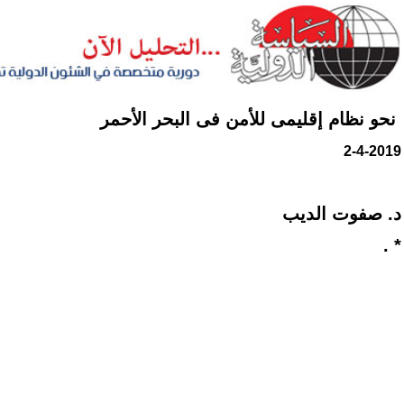
نحو نظام إقليمى للأمن فى البحر الأحمر
2-4-2019
‬د‮. ‬صفوت الديب
* .