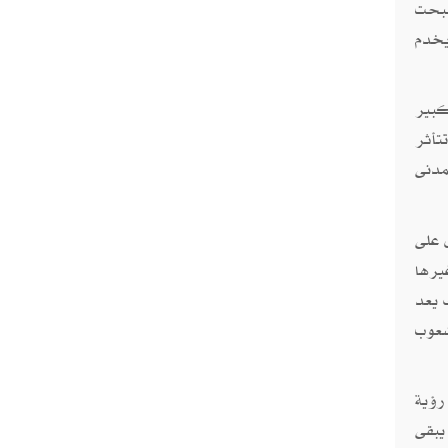
صبحت
 يخدم
كبير
تأثر
مدنى
 على
يرها
 يعد
شعوب
رؤية
يبقى