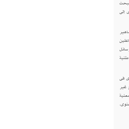
صبحت
 إلى
اهير
علين
سائل
طنية
ى فى
 غير
معنية
نوى،