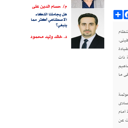
م/ حسام الدين على
Sh
هل يجاملنا الذكاء
الاصطناعي أكثر مما
ينبغي؟
نظام
د. خالد وليد محمود
يتى،
يادة
 ذات
اهيم
ى ما
ولمة
صادى
أمام
ت عن