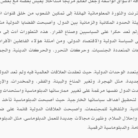
افة الأسواق الواسعة وجعل العالم مزيجا متداخلا يعيش بعضه مع بعض.
نترنت والثورة المعلوماتية الهائلة إلى تمكين الشعوب من خلق قنوات ا
ة الحدود المكانية والزمانية بين الدول، وأصبحت القضايا الدولية متد
لم تعد حكرا على السياسيين وصناع القرار. هذه التطورات أدت إلى 
ياسة الدولية والاقتصاد الدولى، ومن أمثلة هؤلاء الفاعلين الأفراد
ات المتعددة الجنسيات، وحركات التحرر، والحركات الدينية، والجم
دد الوحدات الدولية، حيث تعقدت العلاقات العالمية فيه ولم تعد الدول
يدة، مثل الهجرة، وتغير المناخ والبيئة، والفقر، والمخدرات، والإر
ت الدول نفسها مرغمة على تغيير ممارساتها الدبلوماسية واستحداث و
م لتحقيق أهداف سياساتها الخارجية، حيث أصبحت الدبلوماسية تأخذ أب
ية، والثقافية للمجتمعات، وأصبحت العلاقات الدولية قائمة على ض
وإحلال السلام، وظهرت مجالات جديدة للعمل الدبلوماسى، مثل الدبلوم
امة، والدبلوماسية الرقمية
.