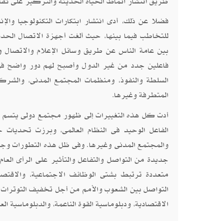
طريق انتشار انماط الحياة الحديثة والتركيز على ثق
فضلا عن ذلك، أدى انتشار ابتكارات التكنولوجيا والإ
للتخاطب فيما بينها، حيث ألغت أجهزة الاتصال الحديث
بين عامة الناس عن طريق وسائل الإعلام والاتصال و
فاعلين جدد من غير الدول وأصبح لهم دور واضح فى الس
السلطة والنفوذ، ومنظمات المجتمع المدنى، والشرك
المتطرفة وغيرها
.
أدت كل هذه التغييرات إلى ظهور مجتمع دولى يتسم بتع
الفاعل الوحيد فى النظام العالمى، وبرزت تحديات جد
والمجتمع المدنى وغيرها. وفى ظل هذه التطورات وجد
جديدة من التواصل والتفاعل والتأثير على الرأى العا
متعددة ترتبط بشتى الوظائف الاجتماعية، والاقتصاد
التواصل بين الشعوب والأمم من أجل تخفيف التوترات 
الاقتصادية، ودبلوماسية القوة الناعمة، والدبلوماسية الع