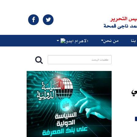
يس التحرير
مد ناجى قمحة
نا
من نحن
الاهرام ابدو
ي