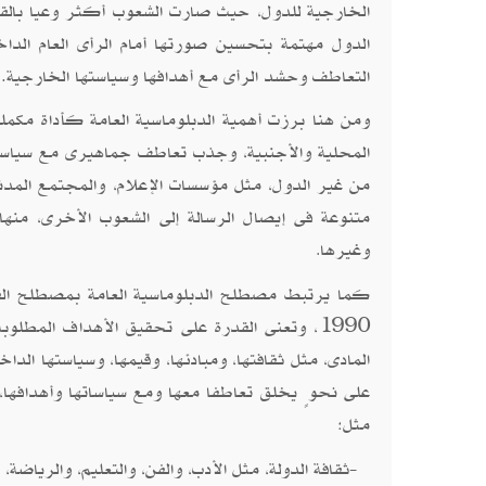
الخارجية للدول، حيث صارت الشعوب أكثر وعيا بالقض
الدول مهتمة بتحسين صورتها أمام الرأى العام الد
التعاطف وحشد الرأى مع أهدافها وسياستها الخارجية.
ومن هنا برزت أهمية الدبلوماسية العامة كأداة مكملة
المحلية والأجنبية، وجذب تعاطف جماهيرى مع سياساتها
من غير الدول، مثل مؤسسات الإعلام، والمجتمع المدنى
متنوعة فى إيصال الرسالة إلى الشعوب الأخرى، منها ا
وغيرها
.
كما يرتبط مصطلح الدبلوماسية العامة بمصطلح الق
1990، وتعنى القدرة على تحقيق الأهداف المطلو
المادى، مثل ثقافتها، ومبادئها، وقيمها، وسياستها الد
على نحوٍ يخلق تعاطفا معها ومع سياساتها وأهدافها، و
مثل
:
ثقافة الدولة، مثل الأدب، والفن، والتعليم، والرياضة، 
-