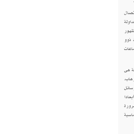
تصال
اولة
ظهور
 ذوو
اعات
ة هى
هاب،
سائل
عادا
رورة
اسية