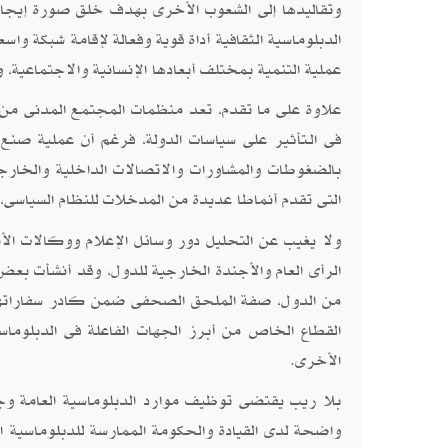
وتقاليدها إلى الشعوب الأخرى بهدف خلق صورة إيج
الدبلوماسية الثقافية أداة قوية وفعالة لإقامة شبكة واس
عملية التنمية بمختلف أبعادها الإنسانية والاجتماعية، وا
علاوة على ما تقدم، تعد منظمات المجتمع المدنى من ا
فى الـتأثير على سياسات الدولة، فرغم أن عملية صنع ا
بالضغوطات والمشاورات والاتصالات الداخلية والخا
التى تقدم أنماطا عديدة من المدخلات للنظام السياسى، م
ولا يغيب عن التحليل دور وسائل الإعلام ووكالات الأنب
الرأى العام والأجندة الخارجية للدول، وقد أنشأت بعض 
من الدول، صفة الملحق الصحفى ضمن كادر سفاراتها م
القطاع الخاص من أبرز الجهات الفاعلة فى الدبلوما
الأخرى.
بلا ريب يقتضى توظيف موارد الدبلوماسية العامة وج
واضحة لدى القيادة والحكومة الممارسة للدبلوماسية ا