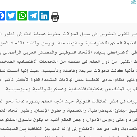
are
Facebook
Twitter
WhatsApp
Telegram
LinkedIn
ير للقرن العشرين فى سياق تحولات جذرية عميقة أدت إلى تطور ال
أنظمة الحكم الاشتراكية، وسقوط حلف وارسو، وتفكك الاتحاد السوف
قى الاشتراكى بقيادة الاتحاد السوفيتى والمعسكر الغربى الرأسمالى بق
اط الكثير من دول العالم فى سلسلة من التجمعات الاقتصادية الضخمة
ية بأنها كانت تحولات سريعة وفاصلة وتأسيسية، حيث إنها أسست لمف
ظهر نظام أحادى القطبية جعل الولايات المتحدة القوة الأكثر تأثيرا ف
لم بما تمتلك من إمكانيات اقتصادية، وعسكرية، وتقنية، وجيوسياسية.
ت فى إطار العلاقات الدولية، حيث اتجه العالم بصورة عامة نحو الع
تطبيق مبادئ الديمقراطية، والتعددية، وحقوق الإنسان. وظهر اتجاه اقت
فراد وحتى رءوس الأموال، وجعل العالم أشبه ما يكون بالسوق المفتوحة 
ادية. وقد أدى هذا الانفتاح إلى إزالة الحواجز الثقافية بين المجتمعا