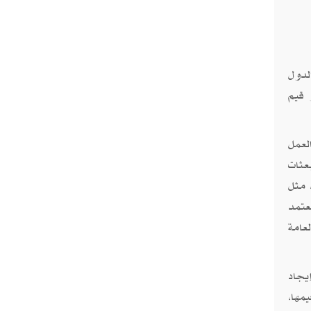
لدول
 قيم
لعمل
عثات
 مثل
عتمد
عامة
يجاد
مها،