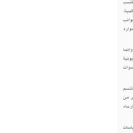
كتسب
مية،
وانب
وارد
إنما
ونية
دوات
تتسم
ر من
رساء
اسات