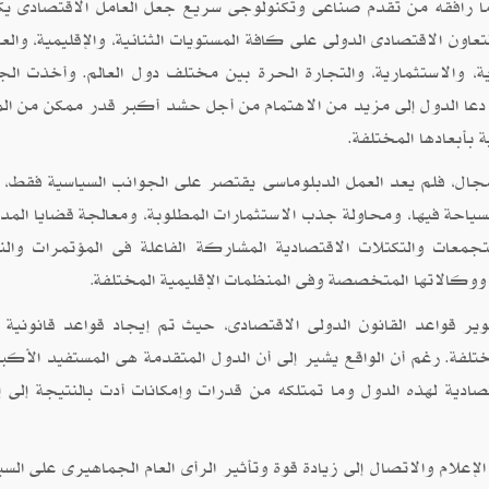
ما رافقه من تقدم صناعى وتكنولوجى سريع جعل العامل الاقتصادى ي
ن الاقتصادى الدولى على كافة المستويات الثنائية، والإقليمية، والعال
رية، والاستثمارية، والتجارة الحرة بين مختلف دول العالم. وأخذت الج
ما دعا الدول إلى مزيد من الاهتمام من أجل حشد أكبر قدر ممكن من الم
 بأبعادها المختلفة.
جال، فلم يعد العمل الدبلوماسى يقتصر على الجوانب السياسية فقط، و
سياحة فيها، ومحاولة جذب الاستثمارات المطلوبة، ومعالجة قضايا المدي
لتجمعات والتكتلات الاقتصادية المشاركة الفاعلة فى المؤتمرات والن
ة ووكالاتها المتخصصة وفى المنظمات الإقليمية المختلفة
.
ير قواعد القانون الدولى الاقتصادى، حيث تم إيجاد قواعد قانونية 
ختلفة. رغم أن الواقع يشير إلى أن الدول المتقدمة هى المستفيد الأكب
قتصادية لهذه الدول وما تمتلكه من قدرات وإمكانات أدت بالنتيجة إلى إ
إعلام والاتصال إلى زيادة قوة وتأثير الرأى العام الجماهيرى على السي