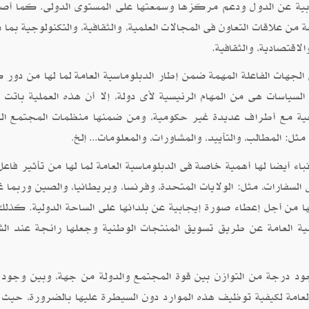
ابية عن الدول ودعم مركزها وسمعتها على المستوى الدولى. كما أ
عة من علاقات التعاون فى المجالات العلمية، والثقافية، والتكنولوجية بما
لاقتصادية، والثقافية.
لجهات الفاعلة المهمة ضمن إطار الدبلوماسية العامة لما لها من دور 
لسياسات هى من المهام الرئيسية لأى دولة، إلا أن هذه العملية باتت ت
رجية مع أطراف عديدة غير حكومية، ومن ضمنها منظمات المجتمع ال
ثل: المطالب، والتأييد، والمشاورات، والمعلومات... إلخ
.
اء أيضا لها أهمية خاصة فى الدبلوماسية العامة لما لها من تأثير فاعل
السفارات، مثل: الولايات المتحدة، وفرنسا، وبريطانيا، والصين وربما غ
ن أجل إعطاء صورة إيجابية عن بلدانها على الساحة الدولية. كذلك
سية العامة عن طريق تسويق المنتجات الوطنية وجعلها رائجة عند ال
ود درجة من التوازن بين قوة المجتمع والدولة من جهة، وبين وجود 
لعامة لكيفية توظيف هذه الموارد دون السيطرة عليها بالضرورة، حيث 