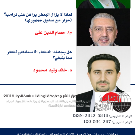
لماذا لا يزال البعض يراهن على ترامب؟
(حوار مع صديق جمهوري)
م/ حسام الدين على
هل يجاملنا الذكاء الاصطناعي أكثر
مما ينبغي؟
د. خالد وليد محمود
الرقم الإلكترونى: ISSN: 2812-5818
الرقم الضريبى: 287-534-100
تحليلات
دراسات
من المجلة
للاشتراك بالمجلة
أنشطة السياسة الدولية