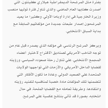
بفترة مثل المرشحة الديمقراطية هيلاري كلينتون،‮ ‬التي
أصدرت كتابها العام الماضي،‮ ‬والذي تناول فترة توليها منصب
وزيرة الخارجية في إدارة أوباما الأولي‮. ‬وكثيرا ما يعيد
المرشحون إصدار طبعات جديدة من مؤلفاتهم السابقة مع
بداية السباق الانتخابي‮.‬
ويركز المرشح الرئاسي،‮ ‬في مؤلفه الذي يصدره قبل عام من
توجه الناخب الأمريكي لصناديق الاقتراح لاختيار أعضاء
المجمع الانتخابي،‮ ‬علي تناول رحلة صعوده السياسي، ورؤيته
لقضايا الداخل الأمريكي،‮ ‬والأزمات التي تواجهها الولايات
المتحدة علي الصعيد الدولي‮.‬ وعادة ما تكون الأفكار التي
تتضمنها تلك المؤلفات مادة خصبة لمنافسيه لتفنيد رؤيته
وانتقادها، وطريقة تعامله مع القضايا الملحة،‮ ‬في حال
انتخابه، بصورة قد تأتي بنتائج عكسية علي المرشح‮.‬