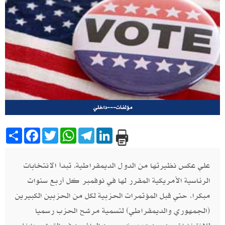
مؤلفات---داخلي
Share
Facebook
Twitter
WhatsApp
Telegram
LinkedIn
علي عكس نظيرتها من الدول الديمقراطية،‮ ‬تبدأ الانتخابات
الرئاسية الأمريكية المقرر لها في نوفمبر كل أربع سنوات
مبكرا، حتي قبل المؤتمرات الحزبية لكل من الحزبين الكبيرين‮
(‬الجمهوري والديمقراطي‮) ‬لتسمية مرشح الحزب رسميا