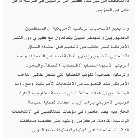
للانتخابات من بين عدد كبير من الراغبين في الترشح داخل
كل من الحزبين‮.‬
وما يميز الانتخابات الرئاسية الأمريكية أن المتنافسين
الجمهوريين والديمقراطيين يتعاقدون مع كبري دور النشر
الأمريكية لنشر كتب من تأليفهم قبل احتدام السباق
الانتخابي،‮ ‬تتضمن رؤيتهم الذاتية لعدد من القضايا الملحة
أمريكيا،‮ ‬لاسيما القضايا الاقتصادية‮ (‬البطالة، والهجرة،
والرعاية الصحية‮) ‬لكونها القضايا التي تشغل تفكير الناخب
الأمريكي عند التصويت في الانتخابات الأمريكية‮. ‬ومع رؤية
المتنافسين أن هناك إخفاقات في السياسة الخارجية لإدارة
الرئيس الأمريكي باراك أوباما،‮ ‬كانت قضايا السياسة
الخارجية أيضا حاضرة في مؤلفات المتنافسين في الانتخابات
الرئاسية القادمة،‮ ‬مركزين رؤيتهم علي كيفية محافظة
الولايات المتحدة علي قوتها وقيادتها للنظام الدولي‮.‬