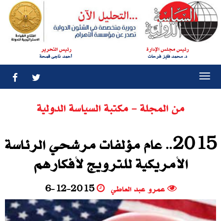
رئيس مجلس الإدارة
رئيس التحرير
د. محمد فايز فرحات
أحمد ناجى قمحة
Togg
navi
من المجلة - مكتبة السياسة الدولية
2015‮‬.. عام مؤلفات مرشحي الرئاسة
الأمريكية للترويج لأفكارهم
عمرو عبد العاطي
6-12-2015