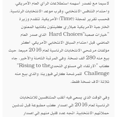
‬واحتدام التنافس الانتخابي،‮ ‬وقرب موعد الانتخابات الرئاسية‮.
‬فحسب تقرير لمجلة‮ ‬(Time)‮ ‬الأمريكية،‮ ‬تتقدم وزيرة
"‬خيارات صعبة‮ ‬Hard Choices‮"‬ الذي صدر العام
الماضي،‮ ‬قبل احتدام السباق الانتخابي الأمريكي،‮ ‬أكثر
مؤلفات مرشحي الانتخابات الرئاسية لعام‮ ‬2016‮ ‬مبيعا، حيث
بيع منه‮ ‬280‮ ‬ألف نسخة‮. ‬وفي المرتبة الثامنة والأخير،‮ ‬جاء
كتاب‮ "‬الارتقاء إلي مستوي التحدي‮" ‬Rising to the
Challenge ‮ ‬للمرشحة كارلي فيورينا، والذي بيع منه
ثلاثة آلاف نسخة فقط‮.‬
وفي الوقت الذي يسعي فيه أغلب المتنافسين للانتخابات
الرئاسية لعام‮ ‬2016‮ ‬إلي إصدار كتب مطبوعة قبل تدشين
حملاتهم الانتخابية،‮ ‬اتجه عدد قليل منهم إلي إصدار