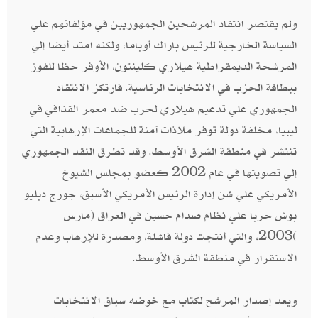
ولم يقتصر انتقاد المرشحين الجمهوريين في مؤلفاتهم علي
السياسة الخارجية للرئيس باراك أوباما، ولكنه امتد أيضا إلي
المرشحة الديمقراطية هيلاري كلينتون،‮ ‬الأوفر حظا للفوز
ببطاقة الحزب في الانتخابات الرئاسية‮. ‬فارتكز الانتقاد
الجمهوري علي تدعيم هيلاري لحرب ضد معمر القذافي في
ليبيا،‮ ‬مخلفة دولة توفر ملاذات آمنة للجماعات الإرهابية التي
تنتشر في منطقة الشرق الأوسط‮.‬ وقد تطرق النقد الجمهوري
إلي تصويتها في عام‮ ‬2002‮ ‬كعضو بمجلس الشيوخ
الأمريكي علي شن إدارة الرئيس الأمريكي الأسبق،‮ ‬جورج دبليو
‬2003‮)‬، والتي أنتجت دولة فاشلة،‮ ‬ومصدرة للإرهاب وعدم
الاستقرار في منطقة الشرق الأوسط‮.‬
ويعد إصدار المرشح لكتاب مع خوضه سباق الانتخابات