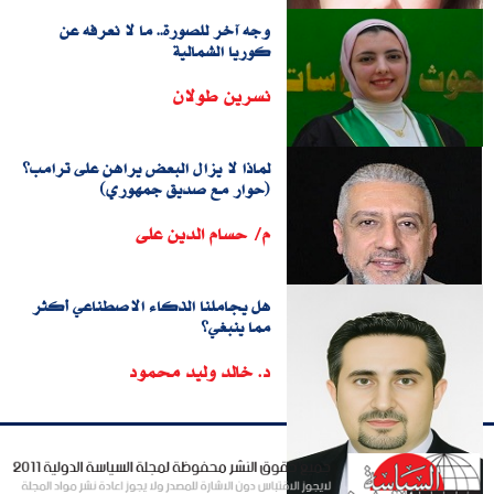
وجه آخر للصورة.. ما لا نعرفه عن
كوريا الشمالية
نسرين طولان
لماذا لا يزال البعض يراهن على ترامب؟
(حوار مع صديق جمهوري)
م/ حسام الدين على
هل يجاملنا الذكاء الاصطناعي أكثر
مما ينبغي؟
د. خالد وليد محمود