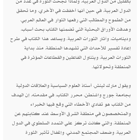
بالقليل من الدول العربية، ولماذا نجحت الثورة في عدد من
الدول العربية،‮ ‬في حين أنها أخفقت في الأخري، وما تحقق
من الطموح والمطالب التي رفعها الثوار في العالم العربي‮.
‬وهدفت الأوراق البحثية التي تضمنها الكتاب بحث أسباب،‮
‬وديناميات،‮ ‬وآثار الثورات العربية‮. ‬ويساعد هذا الكتاب في طرح
إعادة تفسير للأحداث التي تشهدها المنطقة،‮ ‬منذ بداية
الثورات العربية،‮ ‬ويتناول الفاعلين والقطاعات المؤثرة في
المنطقة وتحولاتها‮.‬
ويقول مارك لينش،‮ ‬أستاذ العلوم السياسية والعلاقات الدولية
بجامعة جورج واشنطن،‮ ‬محرر الكتاب،‮ ‬في مقدمته،‮ ‬إن الهدف
من الكتاب هو تفادي الأخطاء التي وقع فيها الخبراء
والمتخصصون في منطقة الشرق الأوسط عند كتابتهم عن
المنطقة،‮ ‬والتي كانت تركز علي التمدد السلطوي في الدول
العربية،‮ ‬وضعف المجتمع المدني،‮ ‬وإغفال تأثير الثورة