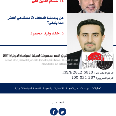
م/ حسام الدين على
هل يجاملنا الذكاء الاصطناعي أكثر
مما ينبغي؟
د. خالد وليد محمود
الرقم الإلكترونى: ISSN: 2812-5818
الرقم الضريبى: 287-534-100
تحليلات
دراسات
من المجلة
للاشتراك بالمجلة
أنشطة السياسة الدولية
تابعنا على