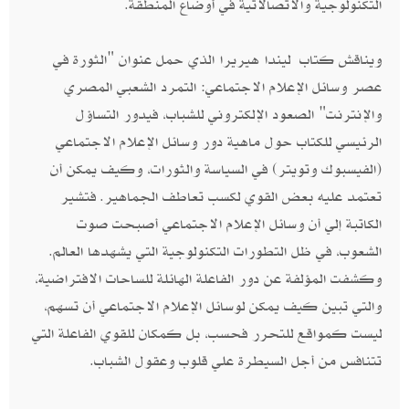
التكنولوجية والاتصالاتية في أوضاع المنطقة‮.‬
ويناقش كتاب‮ ‬ليندا هيريرا الذي حمل عنوان‮ "‬الثورة في
عصر وسائل الإعلام الاجتماعي‮: ‬التمرد الشعبي المصري
والإنترنت‮" ‬الصعود الإلكتروني للشباب، فيدور التساؤل
الرئيسي للكتاب حول ماهية دور وسائل الإعلام الاجتماعي‮
(‬الفيسبوك وتويتر‮) ‬في السياسة والثورات، وكيف يمكن أن
تعتمد عليه بعض القوي لكسب تعاطف الجماهير‮. ‬فتشير
الكاتبة إلي أن وسائل الإعلام الاجتماعي أصبحت صوت
الشعوب،‮ ‬في ظل التطورات التكنولوجية التي يشهدها العالم‮.
‬وكشفت المؤلفة عن دور الفاعلة الهائلة للساحات الافتراضية،
والتي تبين كيف يمكن لوسائل الإعلام الاجتماعي أن تسهم،‮
‬ليست كمواقع للتحرر فحسب، بل كمكان للقوي الفاعلة التي
تتنافس من أجل السيطرة علي قلوب وعقول الشباب‮.‬