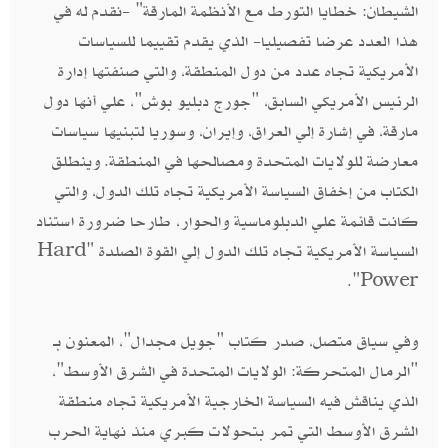
الشيطان‮: ‬خطايا التورط مع الأنظمة المارقة‮" -‬نقدم له في
هذا العدد عرضا تفصيليا‮- ‬الذي يقدم تقييما للسياسات
الأمريكية تجاه عدد من دول المنطقة،‮ ‬والتي صنفتها إدارة
الرئيس الأمريكي السابق،‮ "‬جورج دبليو بوش‮"‬،‮ ‬علي أنها دول
مارقة،‮ ‬في إشارة إلي العراق، وإيران،‮ ‬وسوريا لتبنيها سياسات
معارضة للولايات المتحدة ومصالحها في المنطقة‮. ‬وينطلق
الكتاب من إخفاق السياسة الأمريكية تجاه تلك الدول،‮ ‬والتي
كانت قائمة علي الدبلوماسية والحوار،‮ ‬طارحا ضرورة استناد
السياسة الأمريكية تجاه تلك الدول إلي القوة الصلدة‮ ‬"Hard
Power"‮.‬
وفي سياق متصل،‮ ‬صدر كتاب‮ "‬جويل مجدال‮"‬،‮ ‬المعنون بـ‮
"‬الرمال المتحركة‮: ‬الولايات المتحدة في الشرق الأوسط‮"‬،‮
‬الذي يناقش فيه السياسة الخارجية الأمريكية تجاه منطقة
الشرق الأوسط التي تمر بتحولات كبري منذ نهاية الحرب