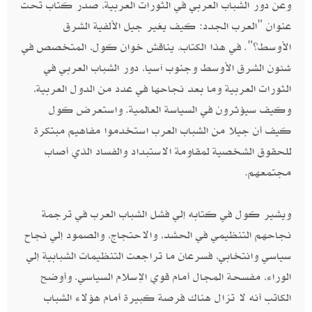
وعن دور الشباب العربي في الثورات العربية،‮ ‬صدر كتاب تحت
عنوان‮ "‬العرب الجدد‮: ‬كيف يغير جيل الألفية الشرق
الأوسط؟‮". ‬في هذا الكتاب،‮ ‬يناقش خوان كول، المتخصص في
شئون الشرق الأوسط وجنوب آسيا، دور الشباب العربي في
الثورات العربية وما بعد نجاحها في عدد من الدول العربية،
وكيف سيؤثرون في السياسة العالمية‮. ‬واستعرض كول
كيف أن جيلا من الشباب العرب استخدموا مفاهيم مبتكرة
للحقوق الشخصية لمقاومة الاستبداد والفساد الذي أصاب
مجتمعهم‮.‬
ويشير كول في كتابه إلي فشل الشباب العرب في ترجمة
نجاحهم التنظيمي في الحشد،‮ ‬والاحتجاج،‮ ‬والصمود إلي نجاح
سياسي وانتخابي، فسرعان ما تراجعت التنظيمات الشبابية إلي
الوراء،‮ ‬مفسحة المجال أمام قوي الإسلام السياسي‮. ‬وأوضح
الكاتب أنه لا تزال هناك فرصة كبيرة أمام هؤلاء الشباب