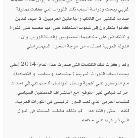
‬غربي ببحث ودراسة أسباب تلك الثورات التي كانت بمنزلة
صدمة للكثير من الكتاب والباحثين الغربيين، لا سيما للذين
كانوا ينظرون إلي شعوب المنطقة علي أنها عصية علي الثورة
والانتفاض علي حكامهما السلطويين والديكتاتورين، وأن
الدولة العربية استثناء من موجة التحول الديمقراطي‮.‬
وقد ركزت تلك الكتابات التي صدرت هذا العام‮ (‬2014‮) ‬علي
بحث أسباب الثورات العربية‮ (‬اجتماعيا، وسياسيا، واقتصاديا‮)‬،
مع التركيز علي أهمية وسائل التواصل الاجتماعي في إحداث
حراك شبابي‮ ‬غير متوقع، مع استشراف المستقبل السياسي
للشباب العربي الذي لعب الدور الرئيسي في الثورات العربية،
لكنه‮ - ‬حتي وقتنا هذا‮ - ‬لم يتقلد مقاليد السلطة في الدول
التي ثار فيها علي حكامه‮.‬