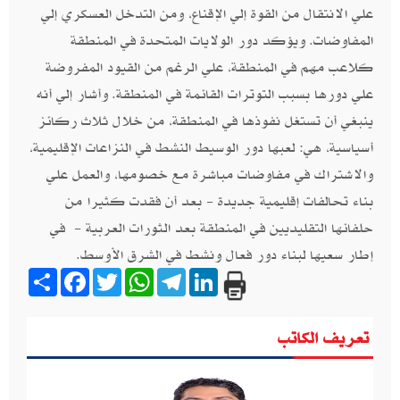
علي الانتقال من القوة إلي الإقناع، ومن التدخل العسكري إلي
المفاوضات‮. ‬ويؤكد دور الولايات المتحدة في المنطقة
كلاعب مهم في المنطقة، علي الرغم من القيود المفروضة
علي دورها بسبب التوترات القائمة في المنطقة‮. ‬وأشار إلي أنه
ينبغي أن تستغل نفوذها في المنطقة،‮ ‬من خلال ثلاث ركائز
أسياسية، هي‮: ‬لعبها دور الوسيط النشط في النزاعات الإقليمية،
والاشتراك في مفاوضات مباشرة مع خصومها، والعمل علي
بناء تحالفات إقليمية جديدة‮ - ‬بعد أن فقدت كثيرا من
حلفائها التقليديين في المنطقة بعد الثورات العربية‮ - ‬في
إطار سعيها لبناء دور فعال ونشط في الشرق الأوسط‮.‬
Share
Facebook
Twitter
WhatsApp
Telegram
LinkedIn
تعريف الكاتب