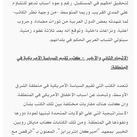
لتحقيق آمالهم في المستقبل، رغم وجود أسباب تدعو للتشاؤم
علي المدي القريب،‮ ‬وربما المتوسط‮ -‬من وجهة نظر الكاتب‮-
‬لما شهدته بعض الدول العربية من ثورات مضادة، وحروب
أهلية،‮ ‬ونزاعات داخلية‮. ‬وتوقع أنه بعد ثلاثة عقود زمنية،‮
‬سيتولي الشباب العربي الحكم في بلدانهم‮.‬
الاتجاه الثاني والأخير‮ - ‬كتب تقيم السياسة الأمريكية في
المنطقة‮:‬
تتعدد الكتب التي تقيم السياسة الأمريكية في منطقة الشرق
الأوسط، وتبحث عن أسباب الإخفاق الأمريكي في المنطقة،
وإن كانت هناك مقاربات مختلفة بين تلك الكتب بشأن
الاستراتيجية التي علي الولايات المتحدة تبنيها لعودة دورها
‬الخبير بمعهد‮ "‬أميركان إنتربرايز‮"‬،‮ ‬المعنون بـ‮ "‬الرقص مع