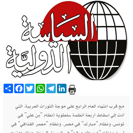
Share
Facebook
Twitter
WhatsApp
Telegram
LinkedIn
مع قرب انتهاء العام الرابع علي موجة الثورات العربية،‮ ‬التي
أدت إلي إسقاط أربعة أنظمة سلطوية‮ (‬نظام‮ "‬بن علي‮" ‬في
تونس، ونظام‮ "‬مبارك‮" ‬في مصر، ونظام‮ "‬معمر القذافي‮" ‬في
ليبيا، ونظام‮ "‬عبد الله صالح‮" ‬في اليمن‮)‬،‮ ‬لا‮ ‬يزال هناك اهتمام‮