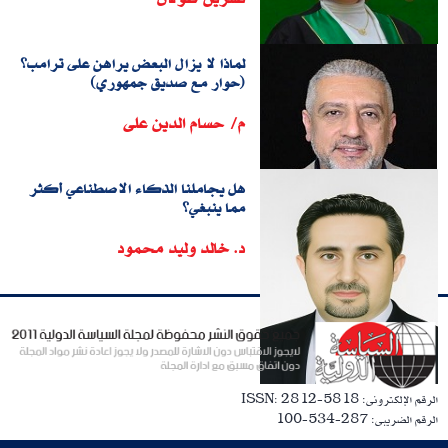
لماذا لا يزال البعض يراهن على ترامب؟
(حوار مع صديق جمهوري)
م/ حسام الدين على
هل يجاملنا الذكاء الاصطناعي أكثر
مما ينبغي؟
د. خالد وليد محمود
الرقم الإلكترونى: ISSN: 2812-5818
الرقم الضريبى: 287-534-100