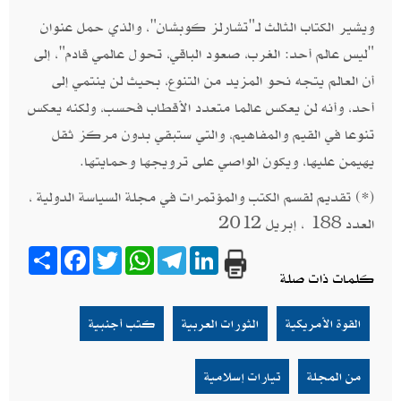
ويشير الكتاب الثالث لـ"تشارلز كوبشان‮"‬،‮ ‬والذي حمل عنوان‮
"‬ليس عالم أحد‮: ‬الغرب، صعود الباقي، تحول عالمي قادم‮"‬،‮ ‬إلى
أن العالم يتجه نحو المزيد من التنوع،‮ ‬بحيث لن ينتمي إلى
أحد،‮ ‬وأنه لن يعكس عالما متعدد الأقطاب فحسب، ولكنه يعكس
تنوعا في القيم والمفاهيم، والتي ستبقي بدون مركز ثقل‮
‬يهيمن عليها،‮ ‬ويكون الواصي على ترويجها وحمايتها‮.‬
(*) تقديم لقسم الكتب والمؤتمرات في مجلة السياسة الدولية ،
العدد 188 ، إبريل 2012
Share
Facebook
Twitter
WhatsApp
Telegram
LinkedIn
كلمات ذات صلة
القوة الأمريكية
الثورات العربية
كتب أجنبية
من المجلة
تيارات إسلامية