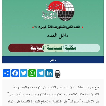
داخلي
Share
Facebook
Twitter
WhatsApp
Telegram
LinkedIn
مع مرور أكثر من عام على الثورتين التونسية والمصرية،‮
‬اللتين أسقطتا نظامين سلطويين ديكتاتوريين، نظام‮ "‬بن علي‮"
‬في الأولي،‮ ‬و"مبارك‮" ‬في الثانية، ونجاح الثورة الليبية في إنهاء