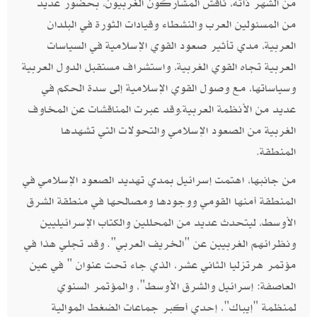
من الشهر ذاته،‮ ‬ناقش المشاركون الغربيون،‮ ‬بحضور عديد
من المسئولين العرب والنشطاء وقيادات الثورة في البلدان
العربية،‮ ‬مدي تأثير صعود القوي الإسلامية في السياسات
العربية تجاه القوي الغربية، واستشراف مستقبل الدول العربية
وسياساتها،‮ ‬مع وصول القوي الإسلامية إلى سدة الحكم في
عديد من الأنظمة العربية‮.‬وقد عبرت المناقشات عن المخاوف
الغربية من الصعود الإسلامي والتحولات التي تشهدها
المنطقة‮.‬
من جانبها،‮ ‬اهتمت إسرائيل بمدي تهديد الصعود الإسلامي في
المنطقة أمنها القومي ووجودها ومصالحها في منطقة الشرق
الأوسط،‮ ‬ليتحدث عديد من المحللين والكتاب الإسرائيليين
ونظرائهم الغربيين عن‮ "‬الخريف العربي‮".‬ وقد تجلي هذا في
مؤتمر هرتزليا الثاني عشر،‮ ‬الذي جاء تحت عنوان‮ " ‬في عين
العاصفة‮: ‬إسرائيل والشرق الأوسط‮"‬،‮ ‬والمؤتمر السنوي
لمنظمة‮ "‬إيباك‮"‬، إحدي أكبر جماعات الضغط الموالية