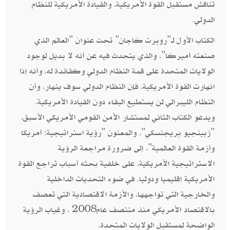
‬تناقش مستقبل القوة الأمريكية،‮ ‬والقيادة الأمريكية للنظام
الدولي‮.‬
الكتاب الأول لـ"روبرت كاجان‮" ‬تحت عنوان‮ "‬العالم الذي
صنعته أميركا‮"‬، والذي يتحدث فيه عن أنه لا بديل لوجود
الولايات المتحدة على قمة النظام الدولي وكقائدة له، وأنه إذا
انهارت القوة الأمريكية،‮ ‬فإن النظام الدولي سوف ينهار،‮ ‬وأن
النظام الليبرالي لن يستطيع البقاء دون القيادة الأمريكية‮.
"‬زبينجيو بريجنسكي‮"‬،‮ ‬والمعنون‮ "‬رؤية استراتيجية‮: ‬أمريكا
وأزمة القوة العالمية‮"‬،‮ ‬إلى ضرورة مراجعة الرؤية
الاستراتيجية الأمريكية،‮ ‬على خلفية بحثه أسباب تراجع القوة
الأمريكية إقليميا ودوليا،‮ ‬في ضوء التحديات الداخلية
والخارجية التي تواجهها،‮ ‬والأزمة الاقتصادية التي تعصف
بالاقتصاد الأمريكي منذ منتصف عام‮ ‬2008،‮ ‬وغياب الرؤية
الواضحة لمستقبل الولايات المتحدة‮. ‬