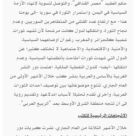
حكم العقيد‮ "‬معمر القذافي‮"‬، والتوصل لتسوية لإنهاء الأزمة
السياسية في اليمن، واستمرار الثورة في سوريا‮ -‬إلى يومنا
هذا‮- ‬مع ارتفاع عدد القتلي من المتظاهرين السوريين، وعدم
نجاح الثورة،‮ ‬وانتقالها لدول كانت مرشحة لأن تشهد ثورات
شعبية كالجزائر والمغرب،‮ ‬رغم أن أوضاعهما السياسية،
والأمنية، والاقتصادية،‮ ‬والاجتماعية لا تختلف كثيرا عن
الدول التي شهدت ثورات أطاحت بأنظمتها السياسية، وعدم
انتقالها‮ -‬أيضا‮- ‬للدول النفطية الملكية، اهتمت دور النشر
الغربية بالأساس والعربية بنشر كتب خلال الأشهر الأولى من
العام الجاري،‮ ‬تتنوع موضوعاتها بين توصيف أحداث الثورات
العربية، وأخري تقدم تحليلا لأسباب اندلاعها، وتقديم رؤية
إلى أن تتجه منطقة الشرق الأوسط بعد‮ "‬الربيع العربي‮".‬
الاتجاهات الرئيسية للكتب
خلال الأشهر الثلاثة من العام الجاري،‮ ‬نشرت كبريات دور