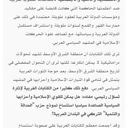
ضد أنظمتها الحاكمة التي كانت قابضة على مقاليد
ومؤسسات الدولة العربية لعقود طويلة،‮ ‬معتمدة في ذلك على
ممارسة القهر والقمع لسنوات طويلة، واستشراف مستقبل
الدولة العربية وسياساتها،‮ ‬مع تصاعد نفوذ الحركات
الإسلامية في المشهد السياسي العربي‮.‬
ترى تلك الكتابات أن منطقة الشرق الأوسط تشهد تحولات
دراماتيكية لا يمكن إنكارها،‮ ‬لكنها ترى أن التحول المفصلي في
تاريخ منطقة الشرق الأوسط،‮ ‬بعد موجة الثورات العربية
يتمثل في تنامي قوة التيارات الإسلامية وأحزابها في المشهد
السياسي العربي‮. ‬
دفع ذلك كثيرا من الكتابات الغربية لإثارة
تساؤل رئيسي،‮ ‬مفاده‮: ‬هل يمكن للقوي الإسلامية وأحزابها
السياسية الصاعدة سياسيا استنساخ نموذج حزب‮ "‬العدالة
والتنمية‮" ‬التركي في البلدان العربية؟
.
وقد أجمعت معظم الكتابات الغربية على صعوبة استنساخ