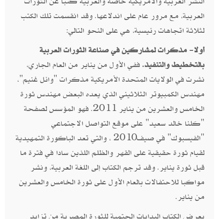
النشر الغربية والأمريكية خاصة والعربية كتبا عن الثورات
العربية،‮ ‬مع مرور عام على اندلاعها‮. ‬وقد انقسمت تلك الكتب
لثلاثة اتجاهات رئيسية، هي على النحو التالي‮:‬
أولا‮- ‬مذكرات لمشاركين في صناعة الثورات العربية
بالتخطيط والتنفيذ‮.
‬نشرت في الولايات المتحدة الأمريكية مذكرات‮ "‬وائل‮ ‬غنيم‮"‬،
مهندس الكمبيوتر الثلاثيني الذي يعده البعض مهندس ثورة
"‬الفيسبوك‮" ‬في صيف‮ ‬2010،‮ ‬والتي تعد الباكورة التمهيدية
لقيام ثورة حقيقية على القهر والظلم اللذين سادا في فترة ما
قبل ثورة يناير‮. ‬وقد ترجم الكتاب إلى اللغة العربية،‮ ‬ونشر
مواكبا للاحتفالات بالعام الأول على ثورة الخامس والعشرين
من يناير‮.‬
يعرض الكتاب البدايات الحتمية للثورة المصرية من تزايد