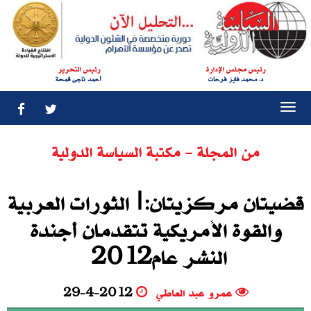
رئيس مجلس الإدارة
رئيس التحرير
د. محمد فايز فرحات
أحمد ناجى قمحة
Togg
navi
من المجلة - مكتبة السياسة الدولية
قضيتان مركزيتان‮:‬|الثورات العربية
والقوة الأمريكية تتقدمان أجندة
النشر عام‮ ‬2012
عمرو عبد العاطي
29-4-2012