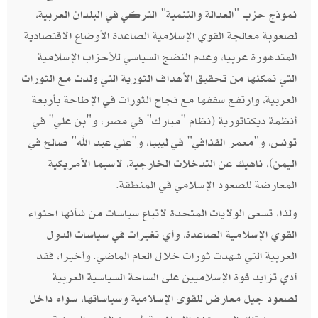
نموذج حزب‮ "‬العدالة والتنمية‮" ‬التركي في البلدان العربية،‮
‬لصعوبة معالجة القوي الإسلامية الصاعدة الأوضاع الاقتصادية
المتدهورة عربيا، وعدم النضج السياسي للأحزاب الإسلامية
التي تمكنها من تحقيق الأهداف الثورية التي ولدت مع الثورات
العربية،‮ ‬وارتفع سقفها مع نجاح الثورات في الإطاحة بأربعة
أنظمة ديكتاتورية‮ (‬نظام‮ "‬مبارك‮" ‬في مصر، و"بن علي‮" ‬في
تونس، و"معمر القذافي‮" ‬في ليبيا، و"علي عبد الله‮" ‬صالح في
اليمن‮)‬،‮ ‬ناهيك عن التدخلات الخارجية،‮ ‬لاسيما الأمريكية
المعارضة للصعود الإسلامي في المنطقة‮.
ولذا،‮ ‬تسعى الولايات المتحدة لاتباع سياسات من شأنها احتواء
القوي الإسلامية الصاعدة، وأي تغيرات في سياسات الدول
العربية التي شهدت ثورات خلال العام الماضي‮. ‬وأخيرا،‮ ‬فقد
أدي تزايد قوة الإسلاميين على الساحة السياسية العربية
لصعود جيل معارض للقوى الإسلامية وسياساتها،‮ ‬سواء داخل