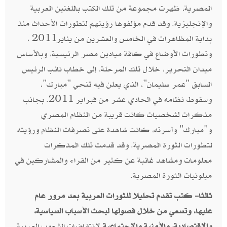
المصرية، ظهرت مجموعة من تلك الكتب باللغتين العربية
والإنجليزية‮. ‬وقد قدم مؤلفوها رؤيتهم لتطورات الأحداث منذ
‬وتطورات الأوضاع في كافة ميادين مصر الرئيسية،‮ ‬وبالأساس
‬وسقوط نظامه في الحادي عشر من فبراير‮ ‬‭.‬2011‮ ‬بجانب
مذكرات لشخصيات كانت قريبة من النظام المصري
و"مبارك‮" ‬وأسرته،‮ ‬كانت شاهدة على تصرفات النظام ورؤيته
لتطورات الثورة المصرية‮.‬ وقد قدمت تلك المذكرات
معلومات ومشاهد‮ ‬غائبة عن كثير من القراء والمشاركين في
ميلونيات الثورة المصرية‮.‬
ثالثا‮- ‬كتب تقدم تحليلا للثورات العربية بعد مرور عام
عليها،‮ ‬وتسعي من خلال فصولها لبحث الأسباب السياسية،
والاقتصادية، والأمنية والاجتماعية
لانتفاضات الشعوب العربية