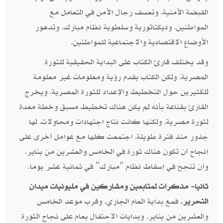
القبضة الأمنية،‮ ‬وتعسف رجال الأمن في التعامل مع
المواطنين، وديكتاتورية وسلطوية نظام مبارك، وتدهور
الأوضاع الاقتصادية والاجتماعية للمواطنين‮.
وقد يختلف قارئ الكتاب على البداية الحقيقية للثورة
المصرية، ولكن الكتاب يقدم رؤية ومعلومات‮ ‬غير معلومة
للكثيرين حول التخطيط والإعداد للثورة المصرية‮. ‬ويخرج
القارئ بقناعة بأنه لم يكن هناك تخطيط مسبق وخطة معدة
لثورة مصرية، ولكنها كانت نتاج اجتهادات ومحاولات،‮ ‬لها
جذور منذ فترة طويلة،‮ ‬اجتمعت كلها مع عوامل أخرى على
إنجاح أن تكون هناك ثورة في الخامس والعشرين من يناير،
وأن تنجح في إسقاط نظام‮ "‬مبارك‮" ‬في ثمانية عشر يوما‮.‬
ثانيا‮- ‬مذكرات لمتابعين ومشاركين في مليونيات ميدان
التحرير‮.
‬ فمع بداية العام الجاري،‮ ‬وقرب موعد الخامس
والعشرين من يناير،‮ ‬وبدايات الاحتفال بعام على نجاح الثورة