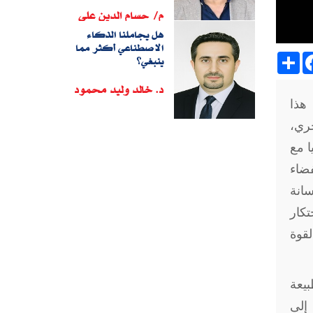
م/ حسام الدين على
هل يجاملنا الذكاء
الاصطناعي أكثر مما
Sh
ينبغي؟
د. خالد وليد محمود
 هذا
حري،
ا مع
فضاء
انة
تكار
لقوة
بيعة
 إلى