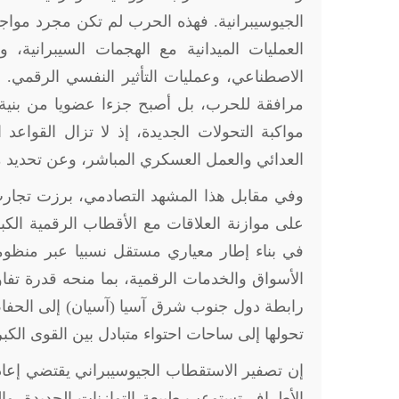
الجيوسيبرانية. فهذه الحرب لم تكن مجرد مواج
العمليات الميدانية مع الهجمات السيبرانية، و
الاصطناعي، وعمليات التأثير النفسي الرقمي.
مرافقة للحرب، بل أصبح جزءا عضويا من بنية 
مواكبة التحولات الجديدة، إذ لا تزال القواع
العدائي والعمل العسكري المباشر، وعن تحديد مس
وفي مقابل هذا المشهد التصادمي، برزت تجارب إ
على موازنة العلاقات مع الأقطاب الرقمية الكب
في بناء إطار معياري مستقل نسبيا عبر منظومة
الأسواق والخدمات الرقمية، بما منحه قدرة تفا
رابطة دول جنوب شرق آسيا (آسيان) إلى الحفاظ ع
تحولها إلى ساحات احتواء متبادل بين القوى الكب
إن تصفير الاستقطاب الجيوسيبراني يقتضي إعادة
الأطراف تستوعب طبيعة التوازنات الجديدة. وا