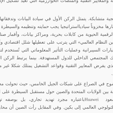
ة والمعايير التقنية والمنصات الخوارزمية التي تُعيد تشكيل الإ
ية متشابكة. يتمثل الركن الأول في سيادة البيانات وتدفقاتها
بارها مخزوناً سياديااستراتيجيا يجب حمايته وتنظيمه والسيطرة
 الرقمية الحيوية من كابلات بحرية، ومراكز بيانات، وأقمار صنا
 النظام العالمي» التي يترتب على تعطيلها شلل اقتصادي و
رات السيبرانية وعمليات التأثير المعلوماتي التي تُستخدم لت
 المجتمعي الداخلي للدول المستهدفة. بينما يرتبط الركن ال
لذي يفرض المعايير التقنية وقواعد التشغيل يمتلك شكلا غير 
.
بوضوح في الصراع على شبكات الجيل الخامس، حيث تحولت مع
ة بين الولايات المتحدة والصين حول مستقبل السيطرة على ال
صعود
Huawei
باعتباره مجرد تهديد تجاري، بل بوصفه تهد
لتكنولوجي العالمي إلى بكين. وفي المقابل رأت الصين أن محا