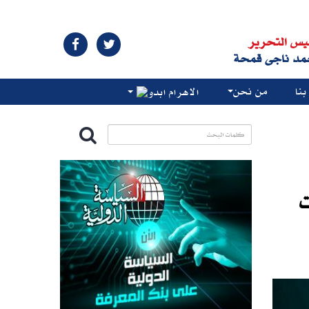
يس التحرير
مد ناجى قمحة
نا
من نحن
الاهرام ابدو
ت