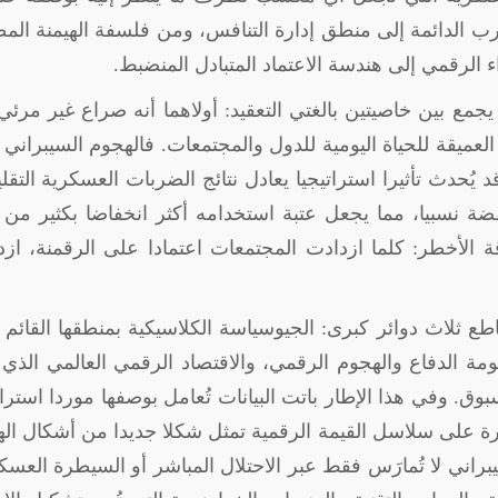
ب الدائمة إلى منطق إدارة التنافس، ومن فلسفة الهيمنة الم
ء الرقمي إلى هندسة الاعتماد المتبادل المنضبط
.
جمع بين خاصيتين بالغتي التعقيد: أولاهما أنه صراع غير مرئ
 العميقة للحياة اليومية للدول والمجتمعات. فالهجوم السيبراني
 يُحدث تأثيرا استراتيجيا يعادل نتائج الضربات العسكرية التقلي
ضة نسبيا، مما يجعل عتبة استخدامه أكثر انخفاضا بكثير من 
قة الأخطر: كلما ازدادت المجتمعات اعتمادا على الرقمنة، از
قاطع ثلاث دوائر كبرى: الجيوسياسة الكلاسيكية بمنطقها القائم
ظومة الدفاع والهجوم الرقمي، والاقتصاد الرقمي العالمي الذي 
 وفي هذا الإطار باتت البيانات تُعامل بوصفها موردا استرات
ة على سلاسل القيمة الرقمية تمثل شكلا جديدا من أشكال اله
براني لا تُمارَس فقط عبر الاحتلال المباشر أو السيطرة العسك