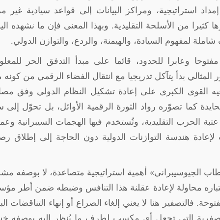
مداد استراتيجية، ومراكز البيانات إلى قواعد سيادية غير مر
ا كثيرا من الأسلحة التقليدية. وبهذا المعنى فإن ما نشهده اليو
شاملة لمفهوم السيادة، والهيمنة، والردع، والتوازن الدولي
.
مفتوحا وعابرا للحدود، قائما على مبدأ التدفق الحر للمعل
 المثالي بدأ يتآكل تدريجيا مع انتقال الفضاء الرقمي من كونه م
رع فيه القوى الكبرى على إعادة تشكيل النظام الدولي وفق مصا
حايدة كما تصوّره رواد الثورة الرقمية الأوائل، بل تحوّل إلى 
عتبة الحرب التقليدية، وتُستخدم فيها الهجمات السيبرانية وعم
ات لإعادة هندسة التوازنات الدولية دون الحاجة إلى إطلاق ر
ب الجيوسيبراني» أهمية استراتيجية متصاعدة، لا بوصفه مش
 باعتباره محاولة لإعادة عقلنة هذا التنافس وضبطه ضمن أطر مؤ
ة. فالتصفير هنا لا يعني إلغاء الصراع أو إنهاء التناقضات البن
ة الصفرية التي تجعل أي مكسب لطرف ما يُنظر إليه بوصفه خ