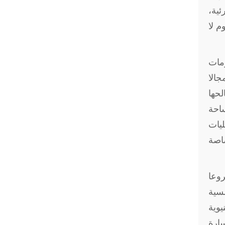
ئية،
م لا
ومات
جالا
لحها
ساحة
ليات
صاصة
روعا
سسية
يوية
سارة