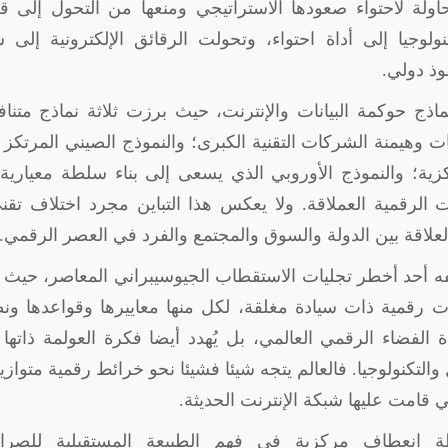
حاولة لاحتواء صعودها الاستراتيجي ومنعها من التحول إلى 
وجيا إلى أداة احتواء، وتحولت الرقائق الإلكترونية إلى س
وذ دولي
.
ذج حوكمة البيانات والإنترنت، حيث برزت ثلاثة نماذج متنا
نات وهيمنة الشركات التقنية الكبرى؛ والنموذج الصيني المرتكز
كزية؛ والنموذج الأوروبي الذي يسعى إلى بناء سلطة معيارية
ت الرقمية العملاقة. ولا يعكس هذا التباين مجرد اختلاف تقن
لاقة بين الدولة والسوق والمجتمع والفرد في العصر الرقمي
.
 أحد أخطر تجليات الاستقطاب الجيوسيبراني المعاصر، حيث 
ات رقمية ذات سيادة مغلقة، لكل منها معاييرها وقواعدها ون
ة الفضاء الرقمي العالمي، بل يُهدد أيضا فكرة العولمة ذاتها 
لتكنولوجيا. فالعالم يتجه شيئا فشيئا نحو خرائط رقمية متوازي
تي قامت عليها شبكة الإنترنت الحديثة
.
طة انعطاف مركزية في فهم الطبيعة المستقبلية للصرا