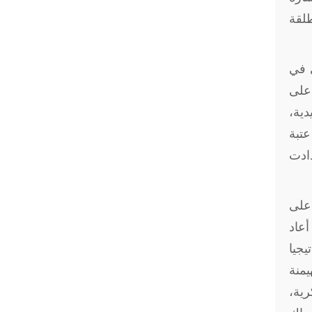
طلقة
ي في
 على
دية،
عتبة
دادت
 على
أعاد
يجيا
يمنة
رية،