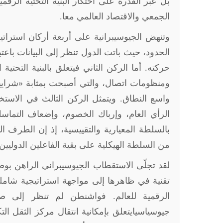
بل عبر القدرة على احتكار البنية التحتية الرقمي
الجمعي والاقتصاد العالمي معا.
وتنهض الجيوسيبرانية على أربعة أركان استراتيج
الحدود، حيث باتت الدول تنظر إلى البيانات باعت
حركته. أما الركن الثاني فيتعلق بالبنية التحتية
ومنظومات اتصال، والتي أصبحت بمثابة «شرايين
واسع النطاق. ويتمثل الركن الثالث في الاستخبا
الرأي العام، وإرباك الخصوم، وإضعاف التماسك
بالسلطة المعيارية والتقييسية، إذ إن الطرف ا
من السلطة الهيكلية على بقية الفاعلين الدوليين
لقد تجلّى الاستقطاب الجيوسيبراني الراهن 
تقنية في ظاهرها إلى مواجهة استراتيجية شامل
الرقمية للعالم. فواشنطن لم تنظر إلى 
جيوسياسيايتعلق بإمكانية انتقال مركز الثقل ا