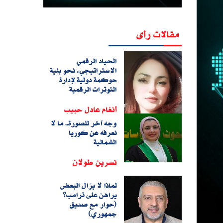
مقالات رأى
الحياد الرقمي
الاستراتيجي.. نحو بنية
حوكمة دولية لإدارة
التوترات الرقمية
أنغام عادل حبيب
وجه آخر للصورة.. ما لا
نعرفه عن كوريا
الشمالية
نسرين طولان
لماذا لا يزال البعض
يراهن على ترامب؟
(حوار مع صديق
جمهوري)