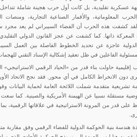
هة عسكرية تقليدية، بل كانت أول حرب هجينة شاملة تتداخل 
الحرب المعلوماتية، والأقمار الصناعية التجارية، ومنصات ال
 لقد كشفت هذه الحرب أن الفضاء السيبراني لم يعد مجرد س
المعركة ذاتها. كما كشفت عن عجز القانون الدولي التقليدي
د الدولية عاجزة عن تحديد الخطوط الفاصلة بين العمل السيب
ئولية الفاعلين في ظل تعقيد إشكالية الإسناد التقني للهجما
قليمية حاولت بناء قدر من «الحياد الرقمي الاستراتيجي» ال
رى دون الانخراط الكامل في أي محور. فقد نجح الاتحاد الأو
 تشريعية متقدمة شملت اللائحة العامة لحماية البيانات وقو
وضية مستقلة نسبيا عن الهيمنة الأمريكية والصينية. كما سعت
لى قدر من المرونة الاستراتيجية في علاقاتها الرقمية، بما 
رى
.
 هندسة بنية الحوكمة الدولية للفضاء الرقمي وفق مقاربة مت
لمقصود هنا ليس العودة إلى نموذج الحوكمة الأحادي الذي سا