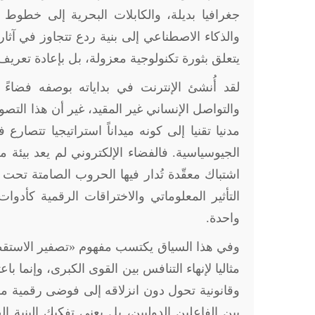
جغرافيا بديلة، والكابلات البحرية إلى خطوط إ
والذكاء الاصطناعي إلى بنية ردع تتجاوز في آثاره
يتعلق بثورة تكنولوجية معزولة، بل بإعادة تعريف 
لقد أُنشئ الإنترنت في بداياته بوصفه فضاءً 
والتواصل الإنساني غير المقيد، غير أن هذا التصور
مدنيا تقنيا إلى كونه ميداناً استراتيجيا تتصا
الجيوسياسية. فالفضاء الإلكتروني لم يعد بيئة م
اشتباك معقّدة تُدار فيها الحروب الصامتة تحت 
التأثير المعلوماتي والاختراقات الرقمية كأدو
واحدة
.
وفي هذا السياق يكتسب مفهوم «تصفير الاستقطا
مثاليا لإنهاء التنافس بين القوى الكبرى، وإنما
وقانونية تحول دون انزلاقه إلى فوضى رقمية مفتوح
بين الفاعلين الدوليين، بل يعني تفكيك البني