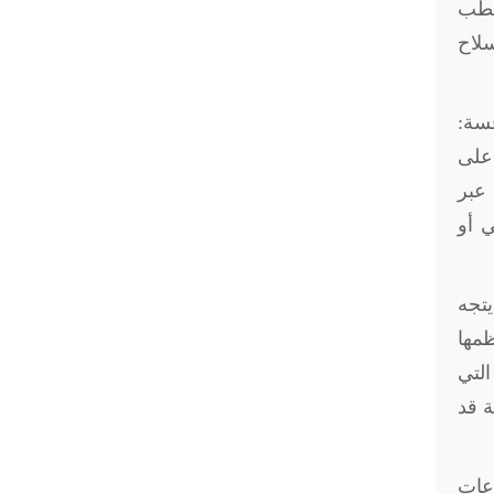
قطب
لاح
فسة:
 على
 عبر
ي أو
يتجه
ظمها
التي
ة قد
عات