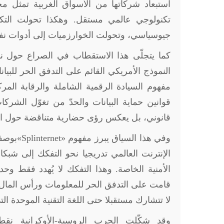
استبعاد شركاتها من الأسواق الغربية تمثل م
تكنولوجي عالمي مستقل. وهكذا تحولت التكنول
جيوسياسي، وتحولت الخوارزميات إلى أدوات نف
كما يتجلّى هذا الاستقطاب في الصراع حول نما
النموذج الأمريكي القائم على التدفق الحر للبيا
مفهوم السيادة الرقمية الشاملة والرقابة المر
قوانين حماية البيانات والحدّ من تغوّل الشركا
قانوني، بل يعكس رؤى حضارية متناقضة حول الع
وفي هذا السياق يبرز مفهوم
«Splinternet»
بوصفه
الإنترنت العالمي تدريجيا نحو التفكك إلى شبك
الأمنية الخاصة. وهذا التفكك لا يُهدد فقط وحد
قامت على التدفق الحر للمعلومات ورأس المال وا
لا تتشارك مستقبلا حتى اللغة التقنية الموحدة ال
وقد شكّلت الحرب الروسية-الأوكرانية نق