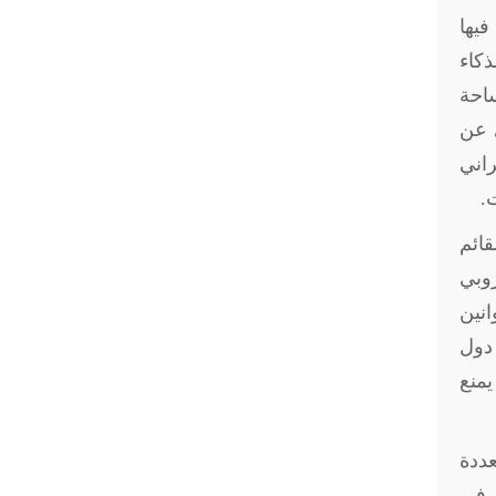
فيها
ذكاء
احة
 عن
راني
ت
.
قائم
روبي
انين
 دول
يمنع
عددة
د في