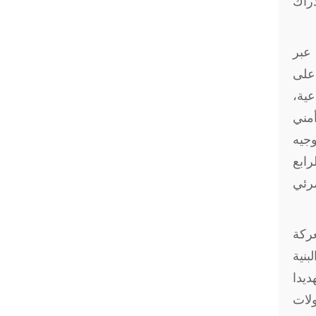
دراك
 عبر
 على
عية،
أمني
وجيه
رابع
مرئي
ركة
بنية
يدا
ولات