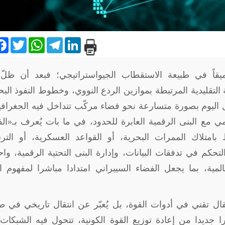
are
Facebook
Twitter
WhatsApp
Telegram
LinkedIn
 عميقاً في طبيعة الاستقطاب الجيواستراتيجي؛ فبعد أن ظلّ
ة التقليدية المرتبطة بموازين الردع النووي، وخطوط النفوذ الب
قل اليوم بصورة متسارعة نحو فضاء مركّب تتداخل فيه الجغرافي
ومي مع البنى الرقمية العابرة للحدود، في ما بات يُعرف بـ«ال
امتلاك الممرات البحرية، أو القواعد العسكرية، أو الترس
تحكم في تدفقات البيانات، وإدارة البنى التحتية الرقمية، واح
لمية، بما يجعل الفضاء السيبراني امتدادا مباشرا لمفهوم ا
نتقال تقني في أدوات القوة، بل يُعبّر عن انتقال تاريخي في ط
را جديدا من إعادة توزيع القوة الكونية، تتحول فيه الشبكات