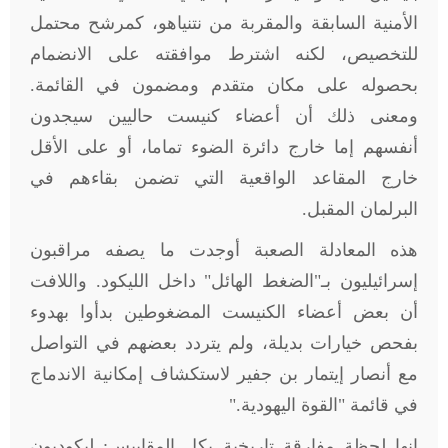
الأمنية السابقة والمقربة من نتنياهو، كمرشح محتمل
للتخصيص، لكنه اشترط موافقته على الانضمام
بحصوله على مكان متقدم ومضمون في القائمة.
ومعنى ذلك أن أعضاء كنيست حاليين سيجدون
أنفسهم إما خارج دائرة الضوء تماما، أو على الأقل
خارج المقاعد الواقعية التي تضمن بقاءهم في
البرلمان المقبل
.
هذه المعادلة الصعبة أوجدت ما يصفه مراقبون
إسرائيليون بـ"الضغط الهائل" داخل الليكود. واللافت
أن بعض أعضاء الكنيست المضغوطين بدأوا بهدوء
بفحص خيارات بديلة، ولم يتردد بعضهم في التواصل
مع أنصار إيتمار بن جفير لاستكشاف إمكانية الاندماج
في قائمة "القوة اليهودية
".
إنها لحظة مفارقة تاريخية بكل المقاييس: ليكوديون