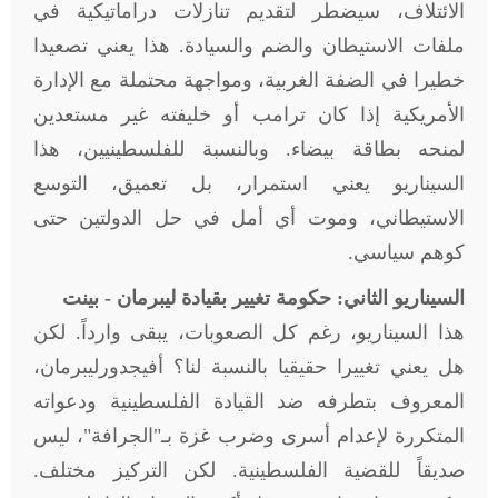
الائتلاف، سيضطر لتقديم تنازلات دراماتيكية في
ملفات الاستيطان والضم والسيادة. هذا يعني تصعيدا
خطيرا في الضفة الغربية، ومواجهة محتملة مع الإدارة
الأمريكية إذا كان ترامب أو خليفته غير مستعدين
لمنحه بطاقة بيضاء. وبالنسبة للفلسطينيين، هذا
السيناريو يعني استمرار، بل تعميق، التوسع
الاستيطاني، وموت أي أمل في حل الدولتين حتى
كوهم سياسي
.
السيناريو الثاني: حكومة تغيير بقيادة ليبرمان - بينت
هذا السيناريو، رغم كل الصعوبات، يبقى وارداً. لكن
هل يعني تغييرا حقيقيا بالنسبة لنا؟ أفيجدورليبرمان،
المعروف بتطرفه ضد القيادة الفلسطينية ودعواته
المتكررة لإعدام أسرى وضرب غزة بـ"الجرافة"، ليس
صديقاً للقضية الفلسطينية. لكن التركيز مختلف.