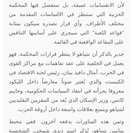
لأن الانقسامات عميقة، بل ستفصل فيها المحكمة
الحزبية التي ستنظر في الالتماسات المقدمة من
مختلف الأطراف. وأي قرار تصدره سيكون بمثابة
"قواعد اللعبة" التي سيجري على أساسها التنافس
على المقاعد الواقعية في القائمة
.
جدير بالذكر أن نتنياهو لا ينتظر قرارات المحكمة. فهو
يعمل في الخلفية على عقد تفاهمات مع مراكز القوى
في الحزب، أمثال دافيد بيتان، رئيس لجنة الاقتصاد في
الكنيست والذي يُعتبر صوتاً معارضاً داخل الليكود
معروفا بجرأته في انتقاد السياسات الحكومية، وحاييم
كاتس، وزير الإسكان الذي يُعد من المقربين التقليديين
لنتنياهو ويتمتع بعلاقات واسعة داخل أروقة الحزب.
وثمن هذه المناورات يدفعه آخرون. ففي محيط
بنيامين نتنياهو، يُذكر اسم ديدي شمخي، الشخصية