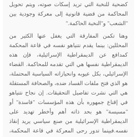
كضحية للنخبة التي تريد إسكات صوته، ويتم تحويل
المحاكمة من قضية قانونية إلى معركة وجودية بين
"الشعب" و"النخبة الحاكمة
".
وهنا تكمن المفارقة التي يغفل عنها الكثير من
المحللين: بينما يقدم نتنياهو نفسه في قاعة المحكمة
كمدافع عن الديمقراطية الإسرائيلية، فإن هذه
الديمقراطية نفسها هي التي تقدمه للمحاكمة. القضاء
الإسرائيلي، بكل عيوبه وانحيازاته السياسية المحتملة،
هو الذي فتح ملفات الفساد ضده، والصحافة المستقلة
هي التي نشرت تفاصيل التحقيقات. إن نجاح نتنياهو
في إقناع جمهوره بأن هذه المؤسسات "فاسدة" أو
"مسيسة" هو بحد ذاته أهم وأخطر تهديد على
الديمقراطية الإسرائيلية من صنع سياسي يريد إنقاذ
نفسه.فبينما تدور رحى المعركة في قاعة المحكمة،