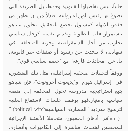
حالياً، ليس تفاصيلها القانونية وحدها، بل الطريقة التي
يصوغ بها رئيس الوزراء روايته. فبدلاً من أن يظهر في
قفص الاتهام كمسئول يخضع للتحقيق، يحاول نتنياهو
باستمرار قلب الطاولة وتقديم نفسه كرجل سياسي
يحارب من أجل الديمقراطية وحرية الصحافة. في
شهادته، لا يتحدث عن رشوة أو صفقات غير قانونية،
بل عن "محادثات فارغة" مع "خصم سياسي قوي"
.
ووفقاً لتحليلات صحفية إسرائيلية، مثل تلك المنشورة
في "إسرائيل هيوم
"
و"يديعوت أحرونوت"، فإن نتنياهو
يتبع استراتيجية مدروسة تحول المحكمة إلى منصة
سياسية بامتياز.فهو يوظف جلسات الاستماع العلنية
لترسيخ سردية "المطاردة السياسية
" (political witch
hunt)
في أذهان الجمهور، متجاهلا الأسئلة الإجرائية
للمحققين ليتحدث مباشرة إلى الكاميرات وأنصاره.