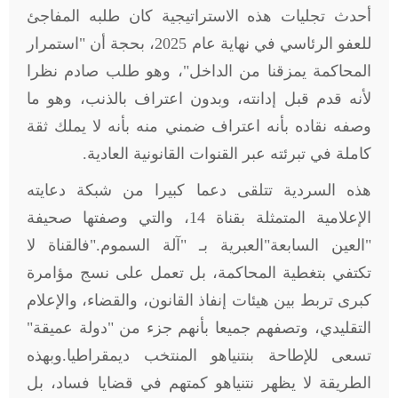
أحدث تجليات هذه الاستراتيجية كان طلبه المفاجئ
للعفو الرئاسي في نهاية عام 2025، بحجة أن "استمرار
المحاكمة يمزقنا من الداخل
"
، وهو طلب صادم نظرا
لأنه قدم قبل إدانته، وبدون اعتراف بالذنب، وهو ما
وصفه نقاده بأنه اعتراف ضمني منه بأنه لا يملك ثقة
كاملة في تبرئته عبر القنوات القانونية العادية.
هذه السردية تتلقى دعما كبيرا من شبكة دعايته
الإعلامية المتمثلة بقناة 14، والتي وصفتها صحيفة
"العين السابعة
"
العبرية بـ "آلة السموم
".
فالقناة لا
تكتفي بتغطية المحاكمة، بل تعمل على نسج مؤامرة
كبرى تربط بين هيئات إنفاذ القانون، والقضاء، والإعلام
التقليدي، وتصفهم جميعا بأنهم جزء من "دولة عميقة"
تسعى للإطاحة بنتنياهو المنتخب ديمقراطيا.وبهذه
الطريقة لا يظهر نتنياهو كمتهم في قضايا فساد، بل