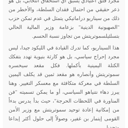
مجرد قلق اعتيادي يسبق أي استحقاق انتخابي، بل هو
ذعر حقيقي من احتمال فقدان السلطة، والأخطر من
ذلك من سيناريو دراماتيكي يتمثل في عدم تمكن حزب
"الصهيونية الدينية" بزعامة وزير المالية الحالي
بتسلئيلسموتريتش من تجاوز نسبة الحسم
.
هذا السيناريو، كما تدرك القيادة في الليكود جيدا، ليس
مجرد إحراج سياسي، بل هو كارثة بنيوية تهدد بتفكك
الكتلة اليمينية بأكملها. فكل مقعد سيخسره
سموتريتش وأنصاره هو مقعد ثمين قد يكلف اليمين
السلطة في معركة متكافئة مع معسكر التغيير. وهنا
يبرز دهاء نتنياهو السياسي، أو ما يمكن تسميته "فن
المناورة في اللحظات الحرجة"، حيث بدأ يدرس بدءاً
من إمكانية إعادة توحيد سموتريتش مع وزير الأمن
القومى إيتمار بن غفير، وصولاً إلى حلول أكثر إبداعا
وتحديا.