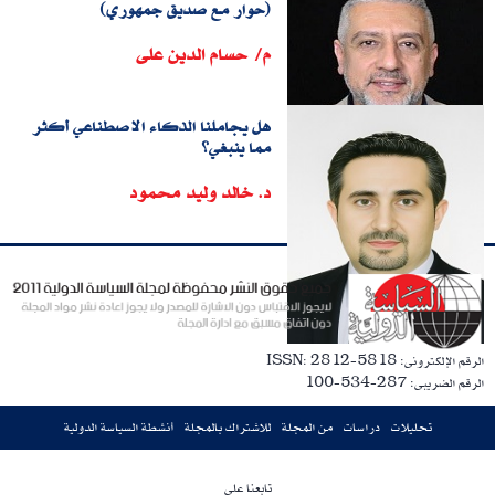
(حوار مع صديق جمهوري)
م/ حسام الدين على
هل يجاملنا الذكاء الاصطناعي أكثر
مما ينبغي؟
د. خالد وليد محمود
الرقم الإلكترونى: ISSN: 2812-5818
الرقم الضريبى: 287-534-100
تحليلات
دراسات
من المجلة
للاشتراك بالمجلة
أنشطة السياسة الدولية
تابعنا على