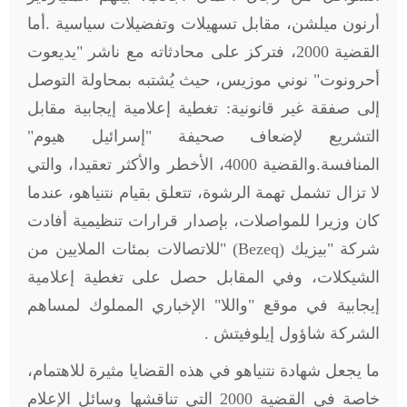
أرنون ميلشن، مقابل تسهيلات وتفضيلات سياسية
.
أما
القضية 2000، فتركز على محادثاته مع ناشر "يديعوت
أحرونوت" نوني موزيس، حيث يُشتبه بمحاولة التوصل
إلى صفقة غير قانونية: تغطية إعلامية إيجابية مقابل
التشريع لإضعاف صحيفة "إسرائيل هيوم"
المنافسة.والقضية 4000، الأخطر والأكثر تعقيدا، والتي
لا تزال تشمل تهمة الرشوة، تتعلق بقيام نتنياهو، عندما
كان وزيرا للمواصلات، بإصدار قرارات تنظيمية أفادت
شركة "بيزيك
" (Bezeq)
للاتصالات بمئات الملايين من
الشيكلات، وفي المقابل حصل على تغطية إعلامية
إيجابية في موقع "واللا" الإخباري المملوك لمساهم
الشركة شاؤول إيلوفيتش
.
ما يجعل شهادة نتنياهو في هذه القضايا مثيرة للاهتمام،
خاصة في القضية 2000 التي تناقشها وسائل الإعلام