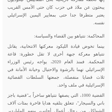
يبحثون عن ملاذ في حزب كان حتى الأمس القريب
يعتبر متطرفا جدا حتى بمعايير اليمين الإسرائيلي
نفسه
.
المحاكمة: نتنياهو بين القضاء والسياسة:
بينما تخوض قيادة الليكود معركتها الانتخابية، يقاتل
نتنياهو معركة جبهة أخرى لا تقل خطورة: قاعة
المحكمة. فمنذ العام 2020، يواجه رئيس الوزراء
الإسرائيلي تهما بالرشوة والاحتيال وخيانة الأمانة في
ثلاث قضايا منفصلة، جمعتها السلطات القضائية
الإسرائيلية في ملف واحد.
القضية 1000، التي يصفها نتنياهو ساخراً بـ"قضية باجز
باني والسيجار"، تتعلق بتلقيه هدايا فاخرة بمئات آلاف
الشواكل من رجال أعمال أجانب، بينهم الملياردير