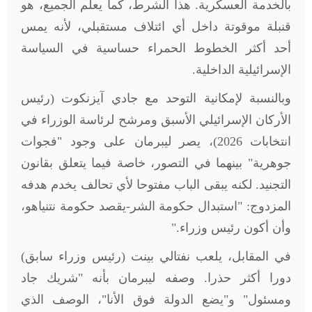
بالخدمة العسكرية. هذا الشرط، كما يعلم الجميع، هو
قنبلة موقوتة داخل أي ائتلاف مستقبلي، لأنه يمس
أحد أكثر الخطوط الحمراء حساسية في السياسة
الإسرائيلية الداخلية
.
وبالنسبة لإمكانية التوحد مع جادي آيزنكوت (رئيس
الأركان الإسرائيلي الأسبق ومرشح لرئاسة الوزراء في
انتخابات 2026)، يصر ليبرمان على وجود "فجوات
جوهرية" بينهما في التصور، خاصة فيما يتعلق بقانون
التجنيد. لكنه يبقى الباب مفتوحا لأي تحالف يخدم هدفه
المزدوج: "استبدال حكومة الشر-يقصد حكومة نتنياهو،
وأن أكون رئيس وزراء
".
في المقابل، يلعب نفتالي بينت (رئيس وزراء سابق)
دورا أكثر حذرا. وصفه ليبرمان بأنه "شريك جاد
ومسئول" و"يضع الدولة فوق الأنا"، الوصف الذي