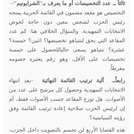
ثالثاً ــ عدد التخصيصات أو ما يعرف بـ"الشرايونيم
"
–
التخصيص هو مقعد مضمون في القائمة الحزبية يمنحه
رئيس الحزب لشخص معين دون حاجة لخوض
الانتخابات التمهيدية. والسؤال الخلافي هنا: كم عدد
المقاعد التي يحق لنتنياهو تخصيصها؟ اثنين؟ خمسة؟
عشرة؟ نتنياهو يسعى حالياللحصول على خمسة
تخصيصات على الأقل، وهو رقم يعتبره خصومه
مفرطاً
.
رابعاًــ آلية ترتيب القائمة النهائية
–
بعد انتهاء
الانتخابات التمهيدية وحصول كل مرشح على عدد من
الأصوات، هل توزع المقاعد حسب الأصوات فقط، أم
إن لرئيس الحزب صلاحية إعادة ترتيب القائمة وفق
رؤيته السياسية؟
هذه القضايا الأربع لن تحسم بالتصويت داخل الحزب،