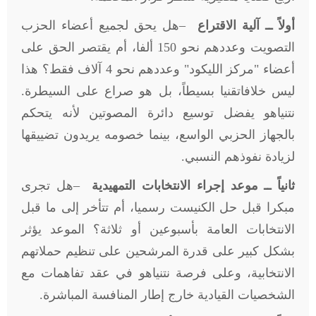
أولاً ــ آلية الاقتراع
–
هل يحق لجميع أعضاء الحزب
التصويت وعددهم نحو 150 ألفا، أم يقتصر الحق على
أعضاء "مركز الليكود" وعددهم نحو 4 آلاف فقط؟ هذا
ليس خلافاتقنيا بسيطاً، بل هو صراع على السيطرة.
نتنياهو يفضل توسيع دائرة المصوتين لأنه يتحكم
بالجهاز الحزبي الواسع، بينما خصومه يريدون تضييقها
لزيادة نفوذهم النسبي
.
ثانياً ــ موعد إجراء الانتخابات التمهيدية
–
هل تجرى
مبكرا قبل حل الكنيست رسميا، أم تتأخر إلى ما قبل
الانتخابات العامة بأسبوعين أو ثلاثة؟ الموعد يؤثر
بشكل كبير على قدرة المرشحين على تنظيم حملاتهم
الانتخابية، وعلى فرصة نتنياهو في عقد تفاهمات مع
الشخصيات القيادية خارج إطار المنافسة المباشرة
.